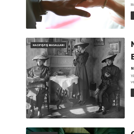
M
HACIFIŞFIŞ MASALLARI
N
Yı
ve