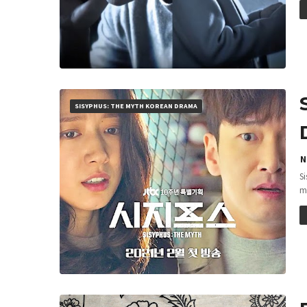
SISYPHUS: THE MYTH KOREAN DRAMA
N
S
m