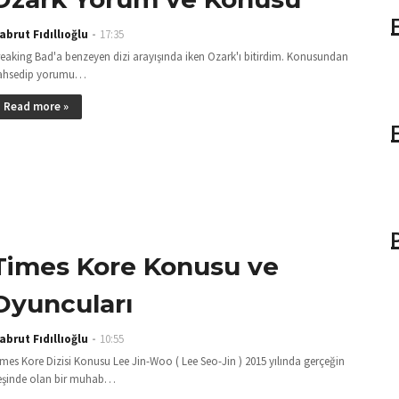
abrut Fıdıllıoğlu
17:35
reaking Bad'a benzeyen dizi arayışında iken Ozark'ı bitirdim. Konusundan
ahsedip yorumu…
Read more »
Times Kore Konusu ve
Oyuncuları
abrut Fıdıllıoğlu
10:55
mes Kore Dizisi Konusu Lee Jin-Woo ( Lee Seo-Jin ) 2015 yılında gerçeğin
eşinde olan bir muhab…