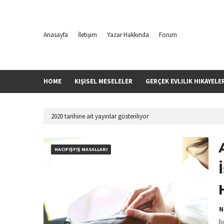
Anasayfa
İletişim
Yazar Hakkında
Forum
HOME
KIŞISEL MESELELER
GERÇEK EVLILIK HIKAYELE
2020 tarihine ait yayınlar gösteriliyor
HACIFIŞFIŞ MASALLARI
N
Be