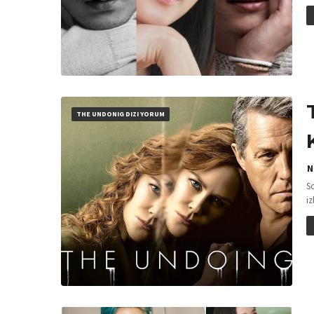
THE UNDONIG DIZI YORUM
N
So
iz