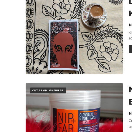
N
Ki
e
CILT BAKIMI ÖNERILERI
N
Ci
a