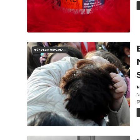
GÜNDELIK MEVZULAR
N
B
g