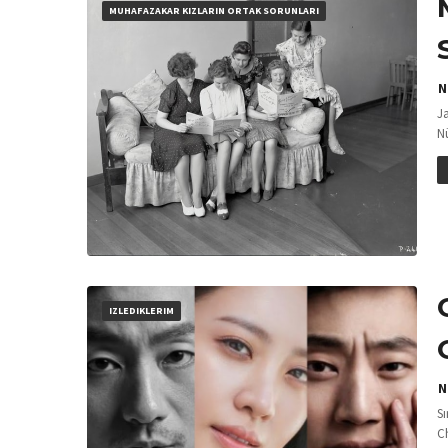
MUHAFAZAKAR KIZLARIN ORTAK SORUNLARI
N
J
Nü
IZLEDIKLERIM
N
Sı
C