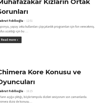
Muhafazakar Kızların Ortak
Sorunları
abrut Fıdıllıoğlu
12:51
aponya, yapay zeka kullanılan çöpçatanlık programları için fon verecekmiş.
fus azaldığı için bu …
Read more »
Chimera Kore Konusu ve
Oyuncuları
abrut Fıdıllıoğlu
16:15
rların açığa çıktığı, böyle tempolu dizileri seviyorum son zamanlarda.
himera dizisi de konusu…