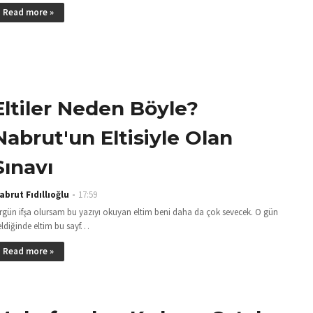
Read more »
Eltiler Neden Böyle?
Nabrut'un Eltisiyle Olan
Sınavı
abrut Fıdıllıoğlu
17:59
irgün ifşa olursam bu yazıyı okuyan eltim beni daha da çok sevecek. O gün
eldiğinde eltim bu sayf…
Read more »