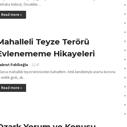
erhaba Nabrut, Öncelikle …
Read more »
Mahalleli Teyze Terörü
Evlenememe Hikayeleri
abrut Fıdıllıoğlu
12:47
llarca mahalleli teyze teröründen bahsettim. Artık kendileriyle arama korona
 evlilik girdi, ak…
Read more »
Ozark Yorum ve Konusu