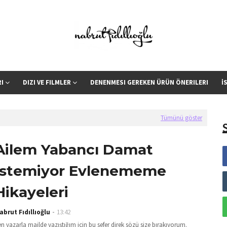
RI
DIZI VE FILMLER
DENENMESI GEREKEN ÜRÜN ÖNERILERI
İ
Tümünü göster
Ailem Yabancı Damat
İstemiyor Evlenememe
Hikayeleri
abrut Fıdıllıoğlu
13:42
n yazarla mailde yazıştığım için bu sefer direk sözü size bırakıyorum.