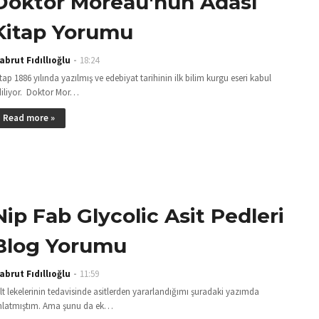
Doktor Moreau'nun Adası
Kitap Yorumu
abrut Fıdıllıoğlu
18:24
tap 1886 yılında yazılmış ve edebiyat tarihinin ilk bilim kurgu eseri kabul
diliyor. Doktor Mor…
Read more »
Nip Fab Glycolic Asit Pedleri
Blog Yorumu
abrut Fıdıllıoğlu
11:59
lt lekelerinin tedavisinde asitlerden yararlandığımı şuradaki yazımda
nlatmıştım. Ama şunu da ek…