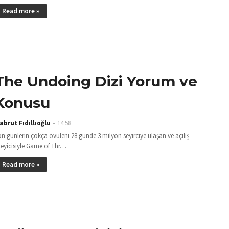
Read more »
The Undoing Dizi Yorum ve
Konusu
abrut Fıdıllıoğlu
14:58
n günlerin çokça övüleni 28 günde 3 milyon seyirciye ulaşan ve açılış
leyicisiyle Game of Thr…
Read more »