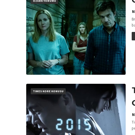
OZARK YORUMU
N
B
b
TIMES KORE KONUSU
N
Ti
p