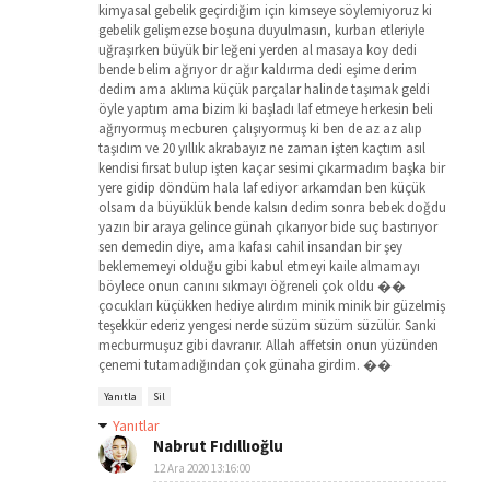
kimyasal gebelik geçirdiğim için kimseye söylemiyoruz ki
gebelik gelişmezse boşuna duyulmasın, kurban etleriyle
uğraşırken büyük bir leğeni yerden al masaya koy dedi
bende belim ağrıyor dr ağır kaldırma dedi eşime derim
dedim ama aklıma küçük parçalar halinde taşımak geldi
öyle yaptım ama bizim ki başladı laf etmeye herkesin beli
ağrıyormuş mecburen çalışıyormuş ki ben de az az alıp
taşıdım ve 20 yıllık akrabayız ne zaman işten kaçtım asıl
kendisi fırsat bulup işten kaçar sesimi çıkarmadım başka bir
yere gidip döndüm hala laf ediyor arkamdan ben küçük
olsam da büyüklük bende kalsın dedim sonra bebek doğdu
yazın bir araya gelince günah çıkarıyor bide suç bastırıyor
sen demedin diye, ama kafası cahil insandan bir şey
beklememeyi olduğu gibi kabul etmeyi kaile almamayı
böylece onun canını sıkmayı öğreneli çok oldu ��
çocukları küçükken hediye alırdım minik minik bir güzelmiş
teşekkür ederiz yengesi nerde süzüm süzüm süzülür. Sanki
mecburmuşuz gibi davranır. Allah affetsin onun yüzünden
çenemi tutamadığından çok günaha girdim. ��
Yanıtla
Sil
Yanıtlar
Nabrut Fıdıllıoğlu
12 Ara 2020 13:16:00