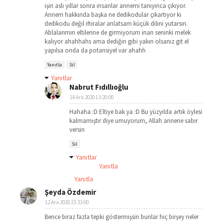
işin aslı yıllar sonra insanlar annemi tanıyınca çıkıyor.
Annem hakkında başka ne dedikodular çıkartıyor ki
dedikodu değil iftiralar anlatsam küçük dilini yutarsın.
Ablalarımın eltilerine de girmiyorum inan seninki melek
kalıyor ahahhahs ama dediğin gibi yakın olsanız git el
yapılsa onda da potansiyel var ahahh
Yanıtla
Sil
Yanıtlar
Nabrut Fıdıllıoğlu
14 Ara 2020 13:20:00
Hahaha :D Eltiye bak ya :D Bu yüzyılda artık öylesi
kalmamıştır diye umuyorum, Allah annene sabır
versin
Sil
Yanıtlar
Yanıtla
Yanıtla
Şeyda Özdemir
12 Ara 2020 23:33:00
Bence biraz fazla tepki göstermişsin bunlar hiç birşey neler