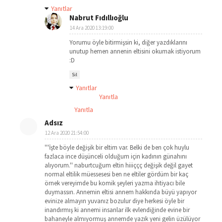
Yanıtlar
Nabrut Fıdıllıoğlu
14 Ara 2020 13:19:00
Yorumu öyle bitirmişsin ki, diğer yazdıklarını
unutup hemen annenin eltisini okumak istiyorum
:D
Sil
Yanıtlar
Yanıtla
Yanıtla
Adsız
12 Ara 2020 21:54:00
'''İşte böyle değişik bir eltim var. Belki de ben çok huylu
fazlaca ince düşünceli olduğum için kadının günahını
alıyorum.'' naburtcuğum eltin hiiiççç değişik değil gayet
normal eltilik müessesesi ben ne eltiler gördüm bir kaç
örnek vereyimde bu komik şeyleri yazma ihtiyacı bile
duymassın. Annemin eltisi annem hakkında büyü yapıyor
evinize almayın yuvanız bozulur diye herkesi öyle bir
inandırmış ki annemi insanlar ilk evlendiğinde evine bir
bahaneyle almıyormuş annemde yazık yeni gelin üzülüyor