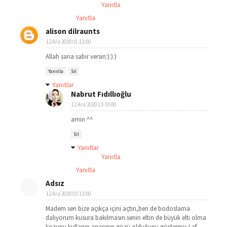
Yanıtla
Yanıtla
alison dilraunts
12 Ara 2020 01:12:00
Allah sana sabır versin:):):)
Yanıtla
Sil
Yanıtlar
Nabrut Fıdıllıoğlu
12 Ara 2020 13:33:00
amin ^^
Sil
Yanıtlar
Yanıtla
Yanıtla
Adsız
12 Ara 2020 03:13:00
Madem sen bize açıkça içini açtın,ben de bodoslama
dalıyorum kusura bakılmasın.senin eltin de büyük elti olma
kozunu kullanıp anasının gözü olduğunu göstermiş.Laf