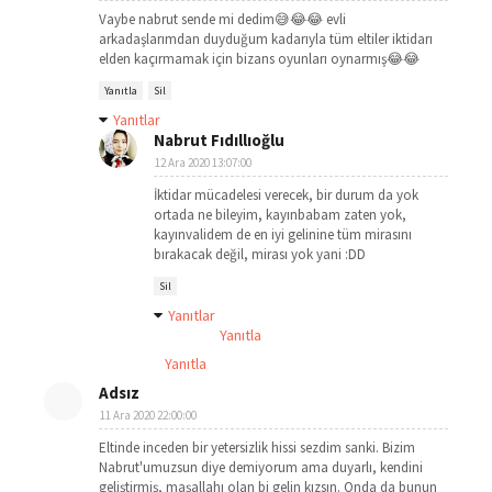
Vaybe nabrut sende mi dedim😅😂😂 evli
arkadaşlarımdan duyduğum kadarıyla tüm eltiler iktidarı
elden kaçırmamak için bizans oyunları oynarmış😂😂
Yanıtla
Sil
Yanıtlar
Nabrut Fıdıllıoğlu
12 Ara 2020 13:07:00
İktidar mücadelesi verecek, bir durum da yok
ortada ne bileyim, kayınbabam zaten yok,
kayınvalidem de en iyi gelinine tüm mirasını
bırakacak değil, mirası yok yani :DD
Sil
Yanıtlar
Yanıtla
Yanıtla
Adsız
11 Ara 2020 22:00:00
Eltinde inceden bir yetersizlik hissi sezdim sanki. Bizim
Nabrut'umuzsun diye demiyorum ama duyarlı, kendini
geliştirmiş, maşallahı olan bi gelin kızsın. Onda da bunun