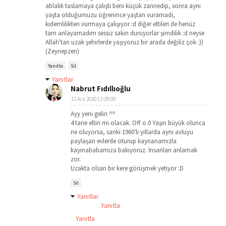
ablalık taslamaya çalıştı beni küçük zannedip, sonra aynı
yaşta olduğumuzu öğrenince yaştan vuramadi,
kıdemlilikten vurmaya çalışıyor :d diğer eltileri de henüz
tam anlayamadım sessiz sakin duruyorlar şimdilik :d neyse
Allah'tan uzak şehirlerde yaşıyoruz bir arada değiliz çok :))
(Zeynepzen)
Yanıtla
Sil
Yanıtlar
Nabrut Fıdıllıoğlu
12 Ara 2020 13:29:00
Ayy yeni gelin ^^
4 tane eltin mi olacak. Off o.0 Yaşın büyük olunca
ne oluyorsa, sanki 1960'lı yıllarda aynı avluyu
paylaşan evlerde oturup kaynanamızla
kayınababamıza bakıyoruz. İnsanları anlamak
zor.
Uzakta olsan bir kere görüşmek yetiyor :D
Sil
Yanıtlar
Yanıtla
Yanıtla