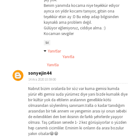
Benim yanımda kocama niye teşekkür ediyor
ayrıca on yıldır kocamı tanıyor, gitsin ona
teşekkür etsin ay :D Bu edep adap bilgisinden
kaynaklı ama problem değil.
Gülüyor eğleniyoruz, ciddiye alma. :)
Kocaman sevgiler
Sil
Yanıtlar
Yanıtla
Yanıtla
sonyejin44
14 Ara 2020 10:59:00
Nabrut bizim oralarda bir söz var kuma gemisi kumda
yürür elti gemisi suda yürümez diye yani bizde kumalık diye
bir kültür yok da eltilerin aralarının genellikle kötü
olmasından söylenilmiş sanırsam.Valla o kadar tanıdığım
arasından bir tek annem ve yengemin arası iyi onun sebebi
de evlendikleri den beri ikisinin de farklı şehirlerde yaşıyor
olması. Taş çatlasın senede 1- 2 kez görüşüyorlar o yüzden
hep canımlı cicimliler. Eminim ki onların da arası bozulur
yakın olsalar😁😁