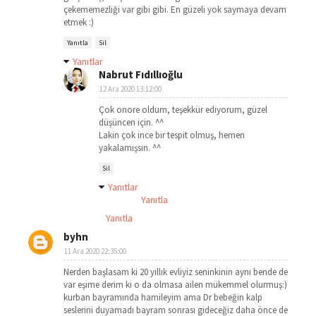
çekememezliği var gibi gibi. En güzeli yok saymaya devam
etmek :)
Yanıtla
Sil
Yanıtlar
Nabrut Fıdıllıoğlu
12 Ara 2020 13:12:00
Çok onore oldum, teşekkür ediyorum, güzel
düşüncen için. ^^
Lakin çok ince bir tespit olmuş, hemen
yakalamışsın. ^^
Sil
Yanıtlar
Yanıtla
Yanıtla
byhn
11 Ara 2020 22:35:00
Nerden başlasam ki 20 yıllık evliyiz seninkinin aynı bende de
var eşime derim ki o da olmasa ailen mükemmel olurmuş:)
kurban bayramında hamileyim ama Dr bebeğin kalp
seslerini duyamadı bayram sonrası gideceğiz daha önce de