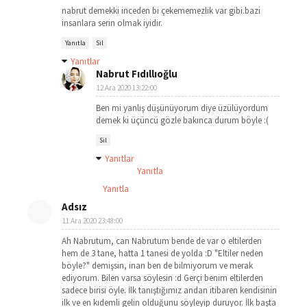
nabrut demekki inceden bi çekememezlik var gibi.bazi
insanlara serin olmak iyidir.
Yanıtla
Sil
Yanıtlar
Nabrut Fıdıllıoğlu
12 Ara 2020 13:22:00
Ben mi yanlış düşünüyorum diye üzülüyordum
demek ki üçüncü gözle bakınca durum böyle :(
Sil
Yanıtlar
Yanıtla
Yanıtla
Adsız
11 Ara 2020 23:48:00
Ah Nabrutum, can Nabrutum bende de var o eltilerden
hem de 3 tane, hatta 1 tanesi de yolda :D "Eltiler neden
böyle?" demişsin, inan ben de bilmiyorum ve merak
ediyorum. Bilen varsa söylesin :d Gerçi benim eltilerden
sadece birisi öyle. İlk tanıştığımız andan itibaren kendisinin
ilk ve en kıdemli gelin olduğunu söyleyip duruyor. İlk başta