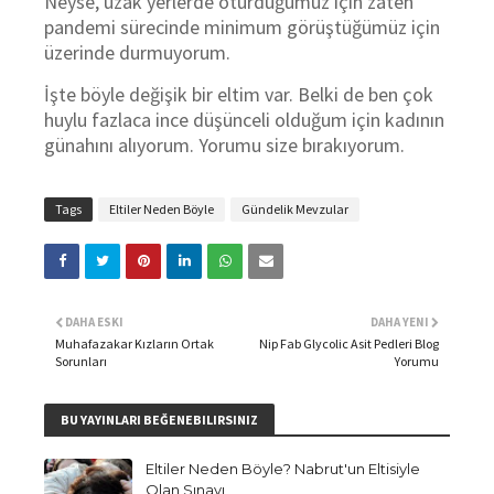
Neyse, uzak yerlerde oturduğumuz için zaten
pandemi sürecinde minimum görüştüğümüz için
üzerinde durmuyorum.
İşte böyle değişik bir eltim var. Belki de ben çok
huylu fazlaca ince düşünceli olduğum için kadının
günahını alıyorum. Yorumu size bırakıyorum.
Tags
Eltiler Neden Böyle
Gündelik Mevzular
DAHA ESKI
DAHA YENI
Muhafazakar Kızların Ortak
Nip Fab Glycolic Asit Pedleri Blog
Sorunları
Yorumu
BU YAYINLARI BEĞENEBILIRSINIZ
Eltiler Neden Böyle? Nabrut'un Eltisiyle
Olan Sınavı