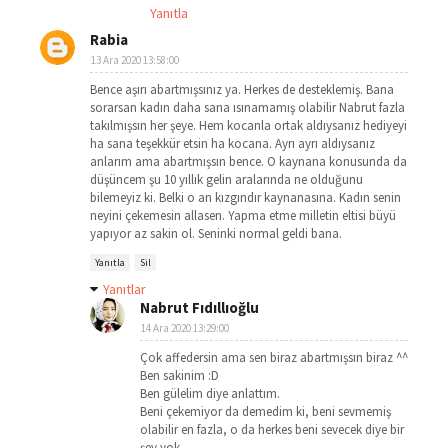
Yanıtla
Rabia
13 Ara 2020 13:58:00
Bence aşırı abartmışsınız ya. Herkes de desteklemiş. Bana
sorarsan kadın daha sana ısınamamış olabilir Nabrut fazla
takılmışsın her şeye. Hem kocanla ortak aldıysanız hediyeyi
ha sana teşekkür etsin ha kocana. Ayrı ayrı aldıysanız
anlarım ama abartmışsın bence. O kaynana konusunda da
düşüncem şu 10 yıllık gelin aralarında ne olduğunu
bilemeyiz ki. Belki o an kızgındır kaynanasına. Kadın senin
neyini çekemesin allasen. Yapma etme milletin eltisi büyü
yapıyor az sakin ol. Seninki normal geldi bana.
Yanıtla
Sil
Yanıtlar
Nabrut Fıdıllıoğlu
14 Ara 2020 13:29:00
Çok affedersin ama sen biraz abartmışsın biraz ^^
Ben sakinim :D
Ben gülelim diye anlattım.
Beni çekemiyor da demedim ki, beni sevmemiş
olabilir en fazla, o da herkes beni sevecek diye bir
şey yok.