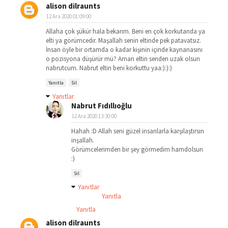
alison dilraunts
12 Ara 2020 01:09:00
Allaha çok şükür hala bekarım. Beni en çok korkutanda ya
elti ya görümcedir. Maşallah senin eltinde pek patavatsız.
İnsan öyle bir ortamda o kadar kişinin içinde kaynanasını
o pozisyona düşürür mü? Aman eltin senden uzak olsun
nabrutcum. Nabrut eltin beni korkuttu yaa:):):)
Yanıtla
Sil
Yanıtlar
Nabrut Fıdıllıoğlu
12 Ara 2020 13:30:00
Hahah :D Allah seni güzel insanlarla karşılaştırsın
inşallah.
Görümcelerimden bir şey görmedim hamdolsun
:)
Sil
Yanıtlar
Yanıtla
Yanıtla
alison dilraunts