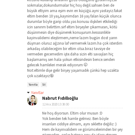
sokmalar,dokundurmalar hiç hoş değil.sahsen ben de
büyük eltiyim ama eşim evin en küçüğü.ayni yastayiz.fakat
eltim benden 10 yaş,kaynimdan 16 yaş falan küçük olunca
durumlar böyle garip oldu.yas konusu ilişkileri etkilediği
icin sanırım belirttim.sirf eltim birşeyler çıkarmasın, kötü
düşünmesin diye düşünerek konuşurum.kessssnlikle
kayinvalidemi eleştirmem,neme lazım bugün dost yarın
düşman oluruz ağzına laf vermemek lazım.ha çok isterdim
arkadaş olabileceğim bir eltim olsa.biraz tavsiye de
vermeden gecemedim işte.daha sizin elti savaşları hiç
başlamamış sen hala şokun etkisindesin bence.senden
gelecek hamleleri merak ediyorum 🤭
Not:eltimle dişe gelir birşey yaşamadık çünkü hep uzakta
çok uzaktayız🤪
Yanıtla
Sil
Yanıtlar
Nabrut Fıdıllıoğlu
12 Ara 2020 13:38:00
Ne hoş diyorsun. Eltim olur musun :D
Yok benden tek hamle gelmez. Ben böyle
insanları ciddiye almam, aynı sıklette değiliz :)
Hem de kayınvalidem ve görümcelerimden bir şey
görmedim, onlar hatrına onu da idare etmem