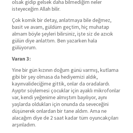
olsak gidip gelsek daha bilmediğim neler
isteyeceğim Allah bilir.
Çok komik bir detay, anlatmaya bile değmez,
basit ve avam, güldüm geçtim, hiç muhatap
almam böyle şeyleri bilirsiniz, işte siz de azıcık
gülün diye anlattım. Ben yazarken hala
gülüyorum.
Varan 3:
Yine bir gün kızının doğum günü varmış, kutlama
gibi bir şey olmasa da hediyemizi aldık,
kayınvalideciğime gittik, onlar da oradalardı.
Ayıptır söylemesi çocuklar için ayaklı mikrofonlar
var, kendi yeğenime almıştım bayılıyor, aynı
yaşlarda oldukları için onunda da seveceğini
düşünerek onlardan bir tane aldım. Ama ne
alacağım diye de 2 saat kadar tüm oyuncakçıları
arşınladım.