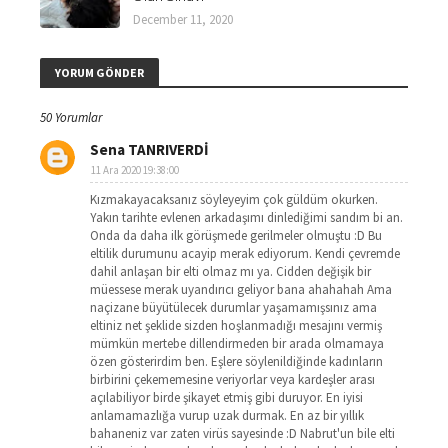
December 11, 2020
YORUM GÖNDER
50 Yorumlar
Sena TANRIVERDİ
11 Ara 2020 19:38:00
Kızmakayacaksanız söyleyeyim çok güldüm okurken.
Yakın tarihte evlenen arkadaşımı dinlediğimi sandım bi an.
Onda da daha ilk görüşmede gerilmeler olmuştu :D Bu
eltilik durumunu acayip merak ediyorum. Kendi çevremde
dahil anlaşan bir elti olmaz mı ya. Cidden değişik bir
müessese merak uyandırıcı geliyor bana ahahahah Ama
naçizane büyütülecek durumlar yaşamamışsınız ama
eltiniz net şeklide sizden hoşlanmadığı mesajını vermiş
mümkün mertebe dillendirmeden bir arada olmamaya
özen gösterirdim ben. Eşlere söylenildiğinde kadınların
birbirini çekememesine veriyorlar veya kardeşler arası
açılabiliyor birde şikayet etmiş gibi duruyor. En iyisi
anlamamazlığa vurup uzak durmak. En az bir yıllık
bahaneniz var zaten virüs sayesinde :D Nabrut'un bile elti