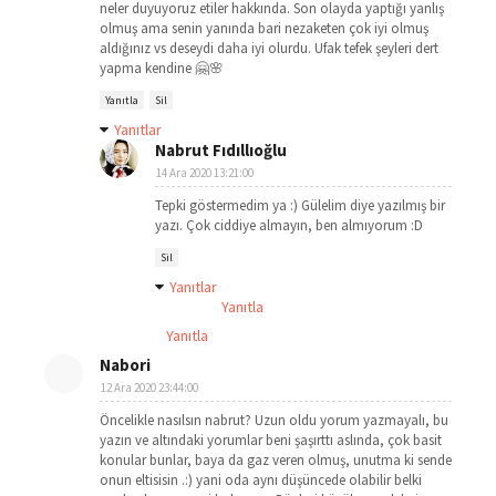
neler duyuyoruz etiler hakkında. Son olayda yaptığı yanlış
olmuş ama senin yanında bari nezaketen çok iyi olmuş
aldığınız vs deseydi daha iyi olurdu. Ufak tefek şeyleri dert
yapma kendine 🤗🌸
Yanıtla
Sil
Yanıtlar
Nabrut Fıdıllıoğlu
14 Ara 2020 13:21:00
Tepki göstermedim ya :) Gülelim diye yazılmış bir
yazı. Çok ciddiye almayın, ben almıyorum :D
Sil
Yanıtlar
Yanıtla
Yanıtla
Nabori
12 Ara 2020 23:44:00
Öncelikle nasılsın nabrut? Uzun oldu yorum yazmayalı, bu
yazın ve altındaki yorumlar beni şaşırttı aslında, çok basit
konular bunlar, baya da gaz veren olmuş, unutma ki sende
onun eltisisin .:) yani oda aynı düşüncede olabilir belki