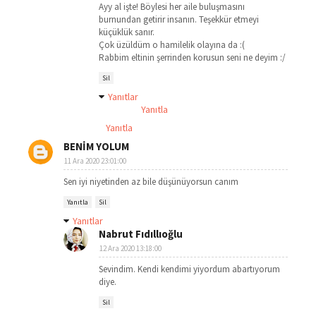
Ayy al işte! Böylesi her aile buluşmasını
burnundan getirir insanın. Teşekkür etmeyi
küçüklük sanır.
Çok üzüldüm o hamilelik olayına da :(
Rabbim eltinin şerrinden korusun seni ne deyim :/
Sil
Yanıtlar
Yanıtla
Yanıtla
BENİM YOLUM
11 Ara 2020 23:01:00
Sen iyi niyetinden az bile düşünüyorsun canım
Yanıtla
Sil
Yanıtlar
Nabrut Fıdıllıoğlu
12 Ara 2020 13:18:00
Sevindim. Kendi kendimi yiyordum abartıyorum
diye.
Sil