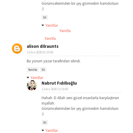
Görümcelerimden bir şey görmedim hamdolsun
:)
Sil
Yanıtlar
Yanıtla
Yanıtla
alison dilraunts
12 Ara 2020 01:10:00
Bu yorum yazar tarafından silindi.
Yanıtla
Sil
Yanıtlar
Nabrut Fıdıllıoğlu
12 Ara 2020 13:33:00
Hahah :D Allah seni güzel insanlarla karşılaştırsın
inşallah.
Görümcelerimden bir şey görmedim hamdolsun
:)
Sil
Yanıtlar