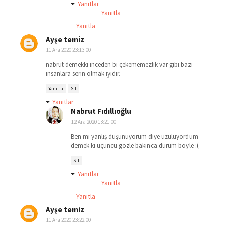
Yanıtlar
Yanıtla
Yanıtla
Ayşe temiz
11 Ara 2020 23:13:00
nabrut demekki inceden bi çekememezlik var gibi.bazi
insanlara serin olmak iyidir.
Yanıtla
Sil
Yanıtlar
Nabrut Fıdıllıoğlu
12 Ara 2020 13:21:00
Ben mi yanlış düşünüyorum diye üzülüyordum
demek ki üçüncü gözle bakınca durum böyle :(
Sil
Yanıtlar
Yanıtla
Yanıtla
Ayşe temiz
11 Ara 2020 23:22:00