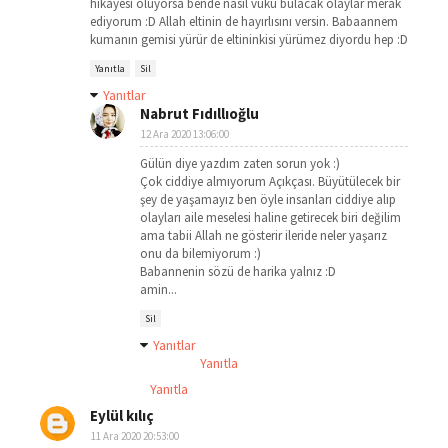
hikayesi oluyorsa bende nasıl vuku bulacak olaylar merak
ediyorum :D Allah eltinin de hayırlısını versin. Babaannem
kumanın gemisi yürür de eltininkisi yürümez diyordu hep :D
Yanıtla
Sil
Yanıtlar
Nabrut Fıdıllıoğlu
12 Ara 2020 13:06:00
Gülün diye yazdım zaten sorun yok :)
Çok ciddiye almıyorum Açıkçası. Büyütülecek bir
şey de yaşamayız ben öyle insanları ciddiye alıp
olayları aile meselesi haline getirecek biri değilim
ama tabii Allah ne gösterir ileride neler yaşarız
onu da bilemiyorum :)
Babannenin sözü de harika yalnız :D
amin...
Sil
Yanıtlar
Yanıtla
Yanıtla
Eylül kılıç
11 Ara 2020 20:53:00