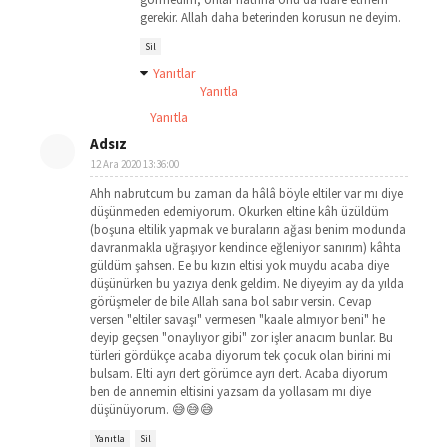
gerekir. Allah daha beterinden korusun ne deyim.
Sil
Yanıtlar
Yanıtla
Yanıtla
Adsız
12 Ara 2020 13:36:00
Ahh nabrutcum bu zaman da hâlâ böyle eltiler var mı diye
düşünmeden edemiyorum. Okurken eltine kâh üzüldüm
(boşuna eltilik yapmak ve buraların ağası benim modunda
davranmakla uğraşıyor kendince eğleniyor sanırım) kâhta
güldüm şahsen. Ee bu kızın eltisi yok muydu acaba diye
düşünürken bu yazıya denk geldim. Ne diyeyim ay da yılda
görüşmeler de bile Allah sana bol sabır versin. Cevap
versen "eltiler savaşı" vermesen "kaale almıyor beni" he
deyip geçsen "onaylıyor gibi" zor işler anacım bunlar. Bu
türleri gördükçe acaba diyorum tek çocuk olan birini mi
bulsam. Elti ayrı dert görümce ayrı dert. Acaba diyorum
ben de annemin eltisini yazsam da yollasam mı diye
düşünüyorum. 😅😅😅
Yanıtla
Sil