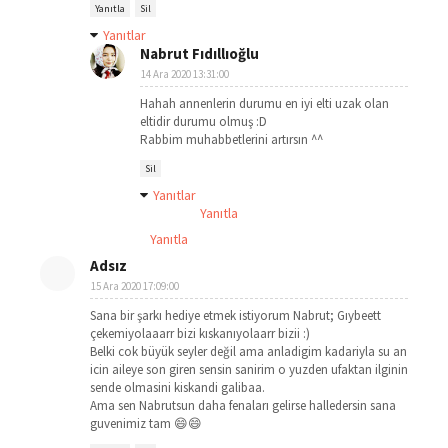
Yanıtla
Sil
Yanıtlar
Nabrut Fıdıllıoğlu
14 Ara 2020 13:31:00
Hahah annenlerin durumu en iyi elti uzak olan
eltidir durumu olmuş :D
Rabbim muhabbetlerini artırsın ^^
Sil
Yanıtlar
Yanıtla
Yanıtla
Adsız
15 Ara 2020 17:09:00
Sana bir şarkı hediye etmek istiyorum Nabrut; Gıybeett
çekemiyolaaarr bizi kıskanıyolaarr bizii :)
Belki cok büyük seyler değil ama anladigim kadariyla su an
icin aileye son giren sensin sanirim o yuzden ufaktan ilginin
sende olmasini kiskandi galibaa.
Ama sen Nabrutsun daha fenaları gelirse halledersin sana
guvenimiz tam 😄😄