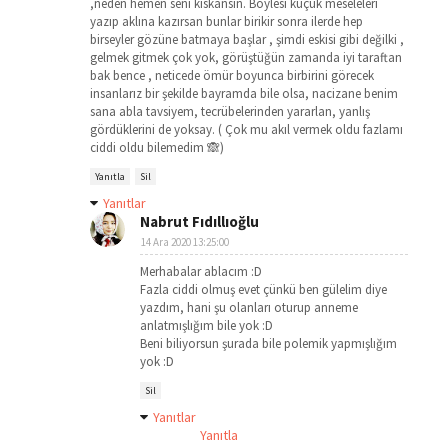
,neden hemen seni kıskansın. Böylesi küçük meseleleri
yazıp aklına kazırsan bunlar birikir sonra ilerde hep
birseyler gözüne batmaya başlar , şimdi eskisi gibi değilki ,
gelmek gitmek çok yok, görüştüğün zamanda iyi taraftan
bak bence , neticede ömür boyunca birbirini görecek
insanlarız bir şekilde bayramda bile olsa, nacizane benim
sana abla tavsiyem, tecrübelerinden yararlan, yanlış
gördüklerini de yoksay. ( Çok mu akıl vermek oldu fazlamı
ciddi oldu bilemedim 🙈)
Yanıtla
Sil
Yanıtlar
Nabrut Fıdıllıoğlu
14 Ara 2020 13:25:00
Merhabalar ablacım :D
Fazla ciddi olmuş evet çünkü ben gülelim diye
yazdım, hani şu olanları oturup anneme
anlatmışlığım bile yok :D
Beni biliyorsun şurada bile polemik yapmışlığım
yok :D
Sil
Yanıtlar
Yanıtla