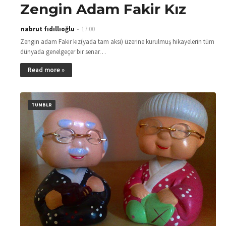
Zengin Adam Fakir Kız
nabrut fıdıllıoğlu
17:00
Zengin adam Fakir kız(yada tam aksi) üzerine kurulmuş hikayelerin tüm
dünyada genelgeçer bir senar…
Read more »
TUMBLR