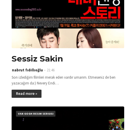
Sessiz Sakin
nabrut fıdıllıoğlu
21:46
Son izlediğim filmleri merak eden vardır umarım. Etmeseniz de ben
yazacağım da:) Nevery Endi…
Read more »
VAN GOGH RESIM SERGISI