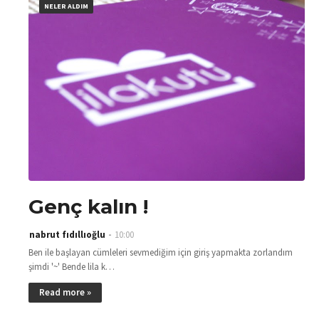
NELER ALDIM
Genç kalın !
nabrut fıdıllıoğlu
10:00
Ben ile başlayan cümleleri sevmediğim için giriş yapmakta zorlandım
şimdi '~' Bende lila k…
Read more »