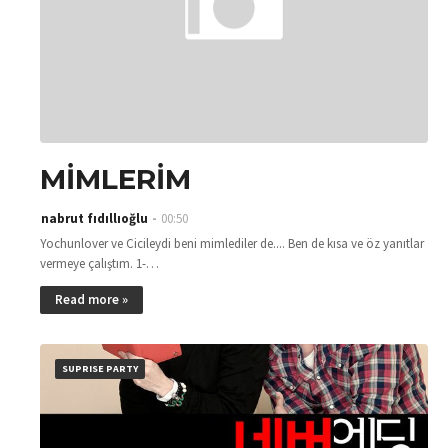
MİMLERİM
nabrut fıdıllıoğlu
00:50
Yochunlover ve Cicileydi beni mimlediler de.... Ben de kısa ve öz yanıtlar
vermeye çalıştım. 1-…
Read more »
SUPRISE PARTY