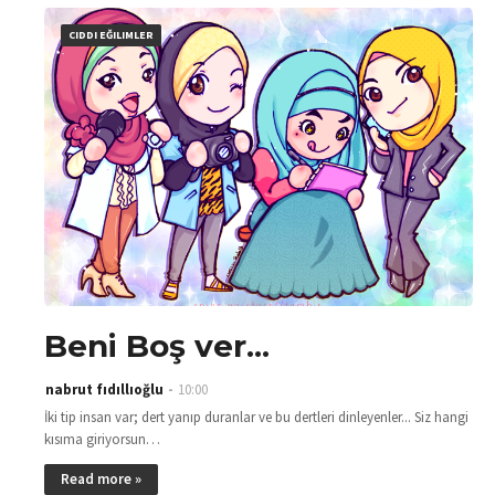
CIDDI EĞILIMLER
Beni Boş ver...
nabrut fıdıllıoğlu
10:00
İki tip insan var; dert yanıp duranlar ve bu dertleri dinleyenler... Siz hangi
kısıma giriyorsun…
Read more »