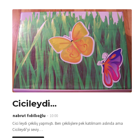
Cicileydi...
nabrut fıdıllıoğlu
10:00
Cici leydi çekiliş yapmıştı. Ben çekilişlere pek katılmam aslında ama
Cicileydi'yi seviy…