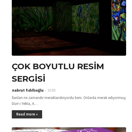
ÇOK BOYUTLU RESİM
SERGİSİ
nabrut fıdıllıoğlu
10:00
İlanları ne zamandır meraklandırıyordu beni. Onlarda merak ediyormuş;
Dürr-i Yekta, A…
Read more »