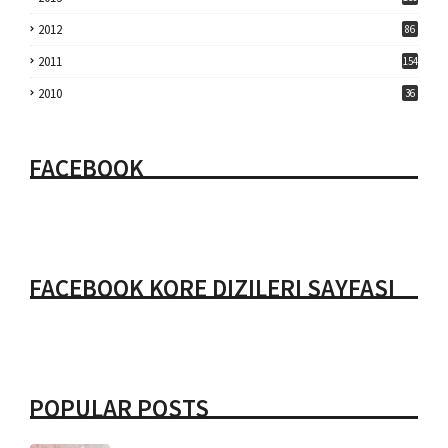
2012
86
2011
154
2010
36
FACEBOOK
FACEBOOK KORE DIZILERI SAYFASI
POPULAR POSTS