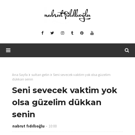
Ana Sayfa
sultan gelin
Seni sevecek vaktim yok olsa güzelim
dükkan senin
Seni sevecek vaktim yok
olsa güzelim dükkan
senin
nabrut fıdıllıoğlu
10:00