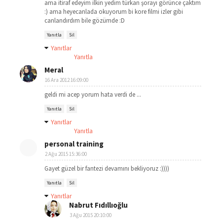
ama itiraf edeyim ilkin yedim türkan şorayı görünce çaktım
:) ama heyecanlada okuyorum bi kore filmi izler gibi
canlandırdım bile gözümde :D
Yanıtla
Sil
Yanıtlar
Yanıtla
Meral
16 Ara 2012 16:09:00
geldi mi acep yorum hata verdi de ...
Yanıtla
Sil
Yanıtlar
Yanıtla
personal training
2 Ağu 2015 15:36:00
Gayet güzel bir fantezi devamını bekliyoruz :))))
Yanıtla
Sil
Yanıtlar
Nabrut Fıdıllıoğlu
3 Ağu 2015 20:10:00