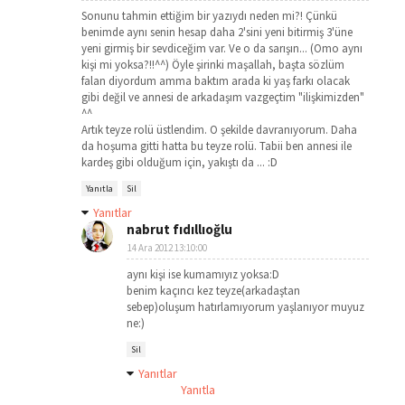
Sonunu tahmin ettiğim bir yazıydı neden mi?! Çünkü
benimde aynı senin hesap daha 2'sini yeni bitirmiş 3'üne
yeni girmiş bir sevdiceğim var. Ve o da sarışın... (Omo aynı
kişi mi yoksa?!!^^) Öyle şirinki maşallah, başta sözlüm
falan diyordum amma baktım arada ki yaş farkı olacak
gibi değil ve annesi de arkadaşım vazgeçtim "ilişkimizden"
^^
Artık teyze rolü üstlendim. O şekilde davranıyorum. Daha
da hoşuma gitti hatta bu teyze rolü. Tabii ben annesi ile
kardeş gibi olduğum için, yakıştı da ... :D
Yanıtla
Sil
Yanıtlar
nabrut fıdıllıoğlu
14 Ara 2012 13:10:00
aynı kişi ise kumamıyız yoksa:D
benim kaçıncı kez teyze(arkadaştan
sebep)oluşum hatırlamıyorum yaşlanıyor muyuz
ne:)
Sil
Yanıtlar
Yanıtla