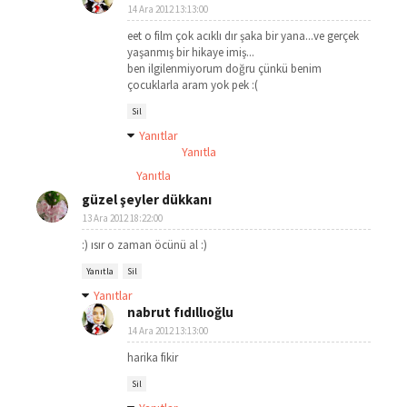
14 Ara 2012 13:13:00
eet o film çok acıklı dır şaka bir yana...ve gerçek
yaşanmış bir hikaye imiş...
ben ilgilenmiyorum doğru çünkü benim
çocuklarla aram yok pek :(
Sil
Yanıtlar
Yanıtla
Yanıtla
güzel şeyler dükkanı
13 Ara 2012 18:22:00
:) ısır o zaman öcünü al :)
Yanıtla
Sil
Yanıtlar
nabrut fıdıllıoğlu
14 Ara 2012 13:13:00
harika fikir
Sil