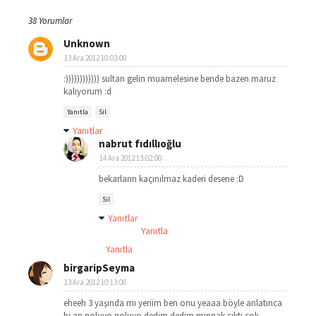
38 Yorumlar
Unknown
13 Ara 2012 10:03:00
:)))))))))))) sultan gelin muamelesine bende bazen maruz
kalıyorum :d
Yanıtla
Sil
Yanıtlar
nabrut fıdıllıoğlu
14 Ara 2012 13:02:00
bekarların kaçınılmaz kaderi desene :D
Sil
Yanıtlar
Yanıtla
Yanıtla
birgaripSeyma
13 Ara 2012 10:13:00
eheeh 3 yaşında mı yeriim ben onu yeaaa böyle anlatınca
bi an noluyo noluyo dedim dedim minnak çıktı çok