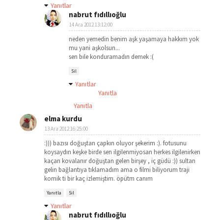
Yanıtlar
nabrut fıdıllıoğlu
14 Ara 2012 13:12:00
neden yemedin benim aşk yaşamaya hakkım yok
mu yani aşkolsun...
sen bile konduramadın demek :(
Sil
Yanıtlar
Yanıtla
Yanıtla
elma kurdu
13 Ara 2012 16:25:00
:))) bazısı doğuştan çapkın oluyor şekerim :). fotusunu
koysaydın keşke birde sen ilgilenmiyosan herkes ilgilenirken
kaçan kovalanır doğuştan gelen birşey , iç güdü :)) sultan
gelin bağlantıya tıklamadım ama o filmi biliyorum traji
komik ti bir kaç izlemiştim. öpütm canım
Yanıtla
Sil
Yanıtlar
nabrut fıdıllıoğlu