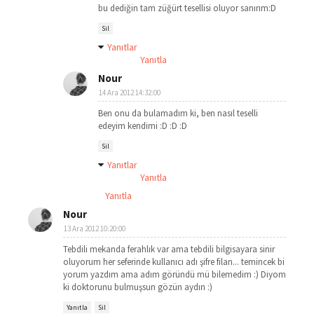
bu dediğin tam züğürt tesellisi oluyor sanırım:D
Sil
Yanıtlar
Yanıtla
Nour
14 Ara 2012 14:32:00
Ben onu da bulamadım ki, ben nasıl teselli
edeyim kendimi :D :D :D
Sil
Yanıtlar
Yanıtla
Yanıtla
Nour
13 Ara 2012 10:20:00
Tebdili mekanda ferahlık var ama tebdili bilgisayara sinir
oluyorum her seferinde kullanıcı adı şifre filan... temincek bi
yorum yazdım ama adım göründü mü bilemedim :) Diyom
ki doktorunu bulmuşsun gözün aydın :)
Yanıtla
Sil