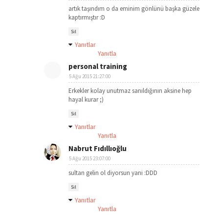
artık taşındım o da eminim gönlünü başka güzele
kaptırmıştır :D
Sil
Yanıtlar
Yanıtla
personal training
5 Ağu 2015 21:27:00
Erkekler kolay unutmaz sanıldığının aksine hep
hayal kurar ;)
Sil
Yanıtlar
Yanıtla
Nabrut Fıdıllıoğlu
5 Ağu 2015 23:07:00
sultan gelin ol diyorsun yani :DDD
Sil
Yanıtlar
Yanıtla