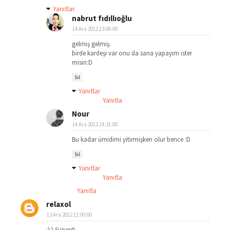
Yanıtlar
nabrut fıdıllıoğlu
14 Ara 2012 13:06:00
gelmiş gelmiş.
birde kardeşi var onu da sana yapayım ister
misin:D
Sil
Yanıtlar
Yanıtla
Nour
14 Ara 2012 14:31:00
Bu kadar ümidimi yitirmişken olur bence :D
Sil
Yanıtlar
Yanıtla
Yanıtla
relaxol
13 Ara 2012 11:00:00
:):) Süperdi.