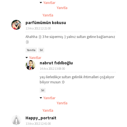
Yanıtlar
Yanıtla
Yanıtla
parfümümün kokusu
13 Ara 2012 12:21:00
Ahahha :)) 3 he süpermiş :) yalnız sultan geline bağlamanız
:))
Yanıtla
Sil
Yanıtlar
nabrut fıdıllıoğlu
14 Ara 2012 13:08:00
yaş ilerledikçe sultan gelinlik ihtimalleri çoğalıyor
biliyor musun :D
Sil
Yanıtlar
Yanıtla
Yanıtla
Happy_portrait
13 Ara 2012 12:41:00