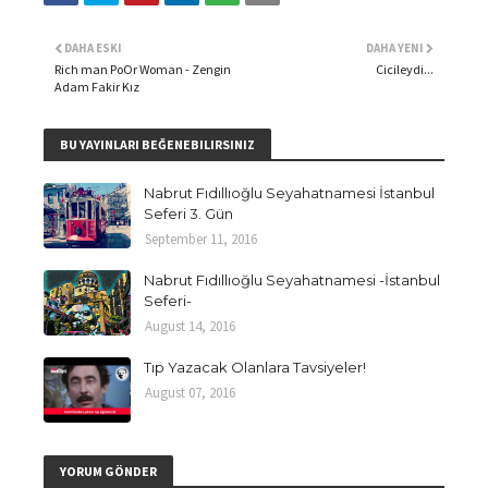
DAHA ESKI
DAHA YENI
Rich man PoOr Woman - Zengin
Cicileydi...
Adam Fakir Kız
BU YAYINLARI BEĞENEBILIRSINIZ
Nabrut Fıdıllıoğlu Seyahatnamesi İstanbul
Seferi 3. Gün
September 11, 2016
Nabrut Fıdıllıoğlu Seyahatnamesi -İstanbul
Seferi-
August 14, 2016
Tıp Yazacak Olanlara Tavsiyeler!
August 07, 2016
YORUM GÖNDER