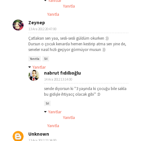
Yanıtlar
Yanıtla
Yanıtla
Zeynep
13 Ara 2012 20:47:00
Çatlaksın sen yaa, sesli-sesli güldüm okurken :))
Dursun o çocuk kenarda hemen kestirip atma sen yine de,
seneler nasıl hızlı geçiyor görmüyor musun :))
Yanıtla
Sil
Yanıtlar
nabrut fıdıllıoğlu
14 Ara 2012 13:14:00
sende diyorsun ki ''3 yaşında ki çocuğu bile sakla
bu gidişle ihtiyacç olacak gibi'' :D
Sil
Yanıtlar
Yanıtla
Yanıtla
Unknown
13 Ara 2012 22:34:00