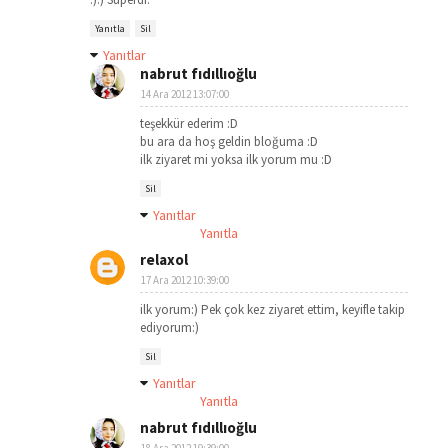
Yanıtla
Sil
Yanıtlar
nabrut fıdıllıoğlu
14 Ara 2012 13:07:00
teşekkür ederim :D
bu ara da hoş geldin bloğuma :D
ilk ziyaret mi yoksa ilk yorum mu :D
Sil
Yanıtlar
Yanıtla
relaxol
17 Ara 2012 10:39:00
ilk yorum:) Pek çok kez ziyaret ettim, keyifle takip
ediyorum:)
Sil
Yanıtlar
Yanıtla
nabrut fıdıllıoğlu