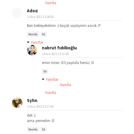
Yanıtla
Adsız
13 Ara 2012 13:26:00
Ben bekleyebilirim :) küçük sayılıyırım azıcık :P
Yanıtla
Sil
Yanıtlar
nabrut fıdıllıoğlu
14 Ara 2012 13:11:00
emin misin :D3 yaşında henüz :D
Sil
Yanıtlar
Yanıtla
Yanıtla
Syhn
13 Ara 2012 15:17:00
deli :)
ama yemedim :D
Yanıtla
Sil