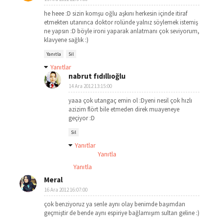
he heee :D sizin komşu oğlu aşkını herkesin içinde itiraf
etmekten utanınca doktor rolünde yalnız söylemek istemiş
ne yapsın :D böyle ironi yaparak anlatmanı çok seviyorum,
klavyene sağlık :)
Yanıtla
Sil
Yanıtlar
nabrut fıdıllıoğlu
14 Ara 2012 13:15:00
yaaa çok utangaç emin ol :Dyeni nesil çok hızlı
azizim flört bile etmeden direk muayeneye
geçiyor :D
Sil
Yanıtlar
Yanıtla
Yanıtla
Meral
16 Ara 2012 16:07:00
çok benziyoruz ya senle aynı olay benimde başımdan
geçmiştir de bende aynı espiriye bağlamışım sultan geline :)