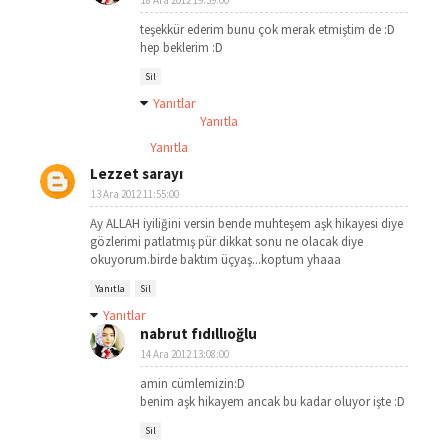
18 Ara 2012 19:39:00
teşekkür ederim bunu çok merak etmiştim de :D
hep beklerim :D
Sil
Yanıtlar
Yanıtla
Yanıtla
Lezzet sarayı
13 Ara 2012 11:55:00
Ay ALLAH iyiliğini versin bende muhteşem aşk hikayesi diye
gözlerimi patlatmış pür dikkat sonu ne olacak diye
okuyorum.birde baktım üçyaş...koptum yhaaa
Yanıtla
Sil
Yanıtlar
nabrut fıdıllıoğlu
14 Ara 2012 13:08:00
amin cümlemizin:D
benim aşk hikayem ancak bu kadar oluyor işte :D
Sil