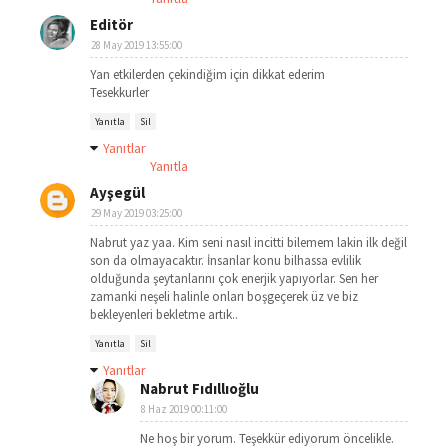
Editör
28 May 2019 13:55:00
Yan etkilerden çekindiğim için dikkat ederim
Tesekkurler
Yanıtla
Sil
Yanıtlar
Yanıtla
Ayşegül
29 May 2019 03:25:00
Nabrut yaz yaa. Kim seni nasıl incitti bilemem lakin ilk değil
son da olmayacaktır. İnsanlar konu bilhassa evlilik
olduğunda şeytanlarını çok enerjik yapıyorlar. Sen her
zamanki neşeli halinle onları boşgeçerek üz ve biz
bekleyenleri bekletme artık..
Yanıtla
Sil
Yanıtlar
Nabrut Fıdıllıoğlu
8 Haz 2019 00:11:00
Ne hoş bir yorum. Teşekkür ediyorum öncelikle.