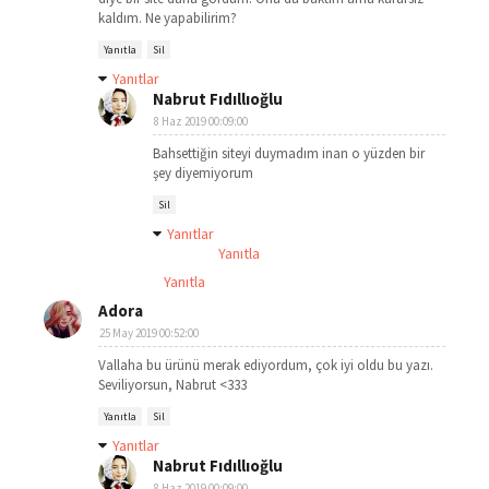
kaldım. Ne yapabilirim?
Yanıtla
Sil
Yanıtlar
Nabrut Fıdıllıoğlu
8 Haz 2019 00:09:00
Bahsettiğin siteyi duymadım inan o yüzden bir
şey diyemiyorum
Sil
Yanıtlar
Yanıtla
Yanıtla
Adora
25 May 2019 00:52:00
Vallaha bu ürünü merak ediyordum, çok iyi oldu bu yazı.
Seviliyorsun, Nabrut <333
Yanıtla
Sil
Yanıtlar
Nabrut Fıdıllıoğlu
8 Haz 2019 00:09:00