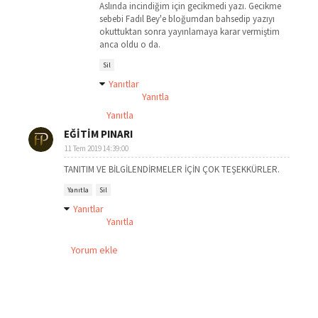
Aslında incindiğim için gecikmedi yazı. Gecikme
sebebi Fadıl Bey'e bloğumdan bahsedip yazıyı
okuttuktan sonra yayınlamaya karar vermiştim
anca oldu o da.
Sil
Yanıtlar
Yanıtla
Yanıtla
EĞİTİM PINARI
11 Tem 2019 14:39:00
TANITIM VE BİLGİLENDİRMELER İÇİN ÇOK TEŞEKKÜRLER.
Yanıtla
Sil
Yanıtlar
Yanıtla
Yorum ekle