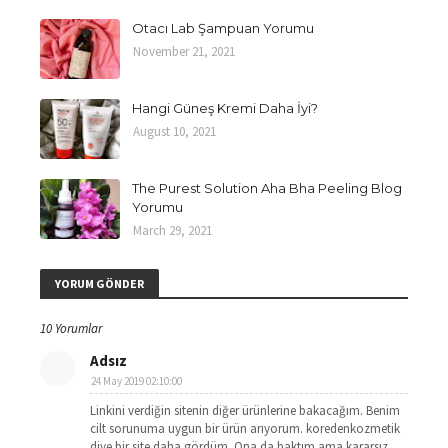
Otacı Lab Şampuan Yorumu
November 21, 2021
Hangi Güneş Kremi Daha İyi?
August 10, 2021
The Purest Solution Aha Bha Peeling Blog
Yorumu
March 29, 2021
YORUM GÖNDER
10 Yorumlar
Adsız
24 May 2019 02:10:00
Linkini verdiğin sitenin diğer ürünlerine bakacağım. Benim
cilt sorunuma uygun bir ürün arıyorum. koredenkozmetik
diye bir site daha gördüm. Ona da baktım ama kararsız