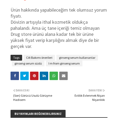
Ürün hakkında yapabileceğim tek olumsuz yorum
fiyatı.
Dövizin artışıyla ithal kozmetik oldukça
pahalandı. Ama üç tane içeriği temiz olmayan
Drug store ürünü alana kadar tek bir ürüne
yüksek fiyat verip karşılığını almak diye de bir
gerçek var.
Tags
Cilt Bakımı önerileri
ginseng serum kullananlar
ginseng serum süslü
I m from ginseng serum
DAHA ESKI
DAHA YENI
(Son) Görücü Usulü Görüşme
Evlilik Evlenmek Nişan
Hadisem
Nişanlılık
BU YAYINLARI BEĞENEBILIRSINIZ