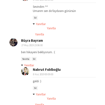
Sevindim ^^
Umarım sen de faydasını görürsün
Sil
Yanıtlar
Yanıtla
Yanıtla
Büşra Bayram
27 May 2019 23:06:00
ben hikayeni bekliyorum. :(
Yanıtla
Sil
Yanıtlar
Nabrut Fıdıllıoğlu
8 Haz 2019 00:09:00
geldi :)
Sil
Yanıtlar
Yanıtla
Yanıtla