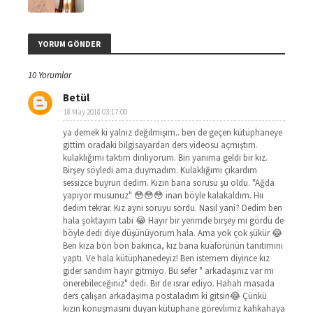
YORUM GÖNDER
10 Yorumlar
Betül
18 May 2018 03:17:00
ya demek ki yalnız değilmişim.. ben de geçen kütüphaneye
gittim oradaki bilgisayardan ders videosu açmıştım.
kulaklığımı taktım dinliyorum. Biri yanıma geldi bir kız.
Birşey söyledi ama duymadım. Kulaklığımı çıkardım
sessizce buyrun dedim. Kızın bana sorusu şu oldu. "Ağda
yapıyor musunuz" 😳😳😳 inan böyle kalakaldım. Hıı
dedim tekrar. Kız aynı soruyu sordu. Nasıl yani? Dedim ben
hala şoktayım tabi 😂 Hayır bir yerimde birşey mi gördü de
böyle dedi diye düşünüyorum hala. Ama yok çok şükür 😂
Ben kıza bön bön bakınca, kız bana kuaförünün tanıtımını
yaptı. Ve hala kütüphanedeyiz! Ben istemem diyince kız
gider sandım hayır gitmiyo. Bu sefer " arkadaşınız var mı
önerebileceğiniz" dedi. Bir de ısrar ediyo. Hahah masada
ders çalışan arkadaşıma postaladım ki gitsin😂 Çünkü
kızın konuşmasını duyan kütüphane görevlimiz kahkahaya