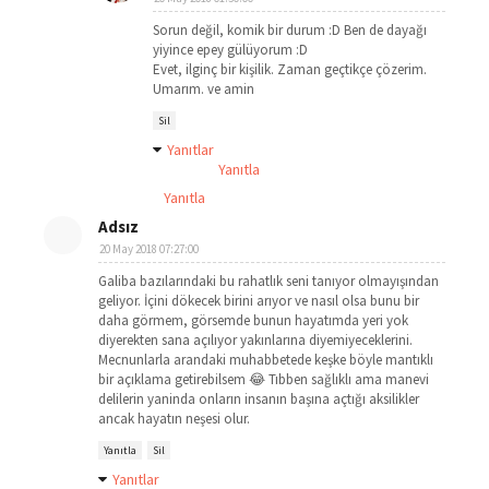
Sorun değil, komik bir durum :D Ben de dayağı
yiyince epey gülüyorum :D
Evet, ilginç bir kişilik. Zaman geçtikçe çözerim.
Umarım. ve amin
Sil
Yanıtlar
Yanıtla
Yanıtla
Adsız
20 May 2018 07:27:00
Galiba bazılarındaki bu rahatlık seni tanıyor olmayışından
geliyor. İçini dökecek birini arıyor ve nasıl olsa bunu bir
daha görmem, görsemde bunun hayatımda yeri yok
diyerekten sana açılıyor yakınlarına diyemiyeceklerini.
Mecnunlarla arandaki muhabbetede keşke böyle mantıklı
bir açıklama getirebilsem 😂 Tıbben sağlıklı ama manevi
delilerin yaninda onların insanın başına açtığı aksilikler
ancak hayatın neşesi olur.
Yanıtla
Sil
Yanıtlar