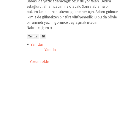
Babası da yazik adamcağız özür diliyor falan. Dedim
estağfurullah amcacim ne olacak. Sonra ablama bir
baktim kendini zor tutuyor gülmemek için. Adam gidince
ikimiz de gülmekten bir süre yürüyemedik :D bu da böyle
bir anımdı yazını görünce paylaşmak istedim
Nabrutcuğum :)
Yanıtla
Sil
Yanıtlar
Yanıtla
Yorum ekle