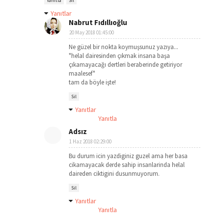
Yanıtla
Sil
Yanıtlar
Nabrut Fıdıllıoğlu
20 May 2018 01:45:00
Ne güzel bir nokta koymuşsunuz yazıya...
"helal dairesinden çıkmak insana başa
çıkamayacağı dertleri beraberinde getiriyor
maalesef"
tam da böyle işte!
Sil
Yanıtlar
Yanıtla
Adsız
1 Haz 2018 02:29:00
Bu durum icin yazdiginiz guzel ama her basa
cikamayacak derde sahip insanlarinda helal
daireden ciktigini dusunmuyorum.
Sil
Yanıtlar
Yanıtla