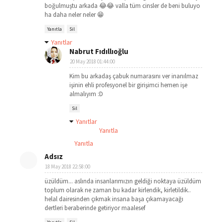
boğulmuştu arkada 😂😂 valla tüm cinsler de beni buluyo
ha daha neler neler 😁
Yanıtla
Sil
Yanıtlar
Nabrut Fıdıllıoğlu
20 May 2018 01:44:00
Kim bu arkadaş çabuk numarasını ver inanılmaz
işinin ehli profesyonel bir girişimci hemen işe
almalıyım :D
Sil
Yanıtlar
Yanıtla
Yanıtla
Adsız
18 May 2018 22:58:00
üzüldüm... aslında insanlarımızın geldiği noktaya üzüldüm
toplum olarak ne zaman bu kadar kirlendik, kirletildik..
helal dairesinden çıkmak insana başa çıkamayacağı
dertleri beraberinde getiriyor maalesef