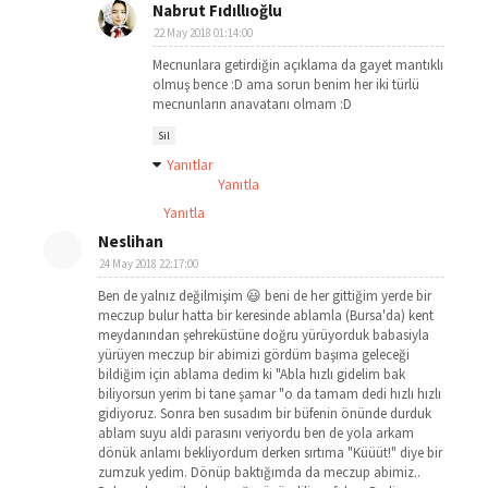
Nabrut Fıdıllıoğlu
22 May 2018 01:14:00
Mecnunlara getirdiğin açıklama da gayet mantıklı
olmuş bence :D ama sorun benim her iki türlü
mecnunların anavatanı olmam :D
Sil
Yanıtlar
Yanıtla
Yanıtla
Neslihan
24 May 2018 22:17:00
Ben de yalnız değilmişim 😃 beni de her gittiğim yerde bir
meczup bulur hatta bir keresinde ablamla (Bursa'da) kent
meydanından şehreküstüne doğru yürüyorduk babasiyla
yürüyen meczup bir abimizi gördüm başıma geleceği
bildiğim için ablama dedim ki "Abla hızlı gidelim bak
biliyorsun yerim bi tane şamar "o da tamam dedi hızlı hızlı
gidiyoruz. Sonra ben susadım bir büfenin önünde durduk
ablam suyu aldi parasını veriyordu ben de yola arkam
dönük anlamı bekliyordum derken sırtıma "Küüüt!" diye bir
zumzuk yedim. Dönüp baktığımda da meczup abimiz..