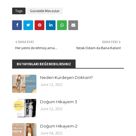
Tags
Gündelik Mevzular
DAHA ESKI
DAHA YENI
Her yerini de örtmüş ama...
Yatak Odam da Bana Kalsın!
BU YAYINLARI BEĞENEBILIRSINIZ
Neden Kurdeşen Döktüm?
June 13, 2022
Doğum Hikayem 3
June 12, 2022
Doğum Hikayem-2
June 04, 2022