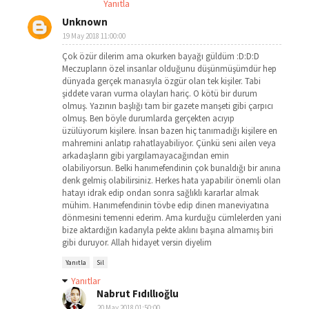
Yanıtla
Unknown
19 May 2018 11:00:00
Çok özür dilerim ama okurken bayağı güldüm :D:D:D
Meczupların özel insanlar olduğunu düşünmüşümdür hep
dünyada gerçek manasıyla özgür olan tek kişiler. Tabi
şiddete varan vurma olayları hariç. O kötü bir durum
olmuş. Yazının başlığı tam bir gazete manşeti gibi çarpıcı
olmuş. Ben böyle durumlarda gerçekten acıyıp
üzülüyorum kişilere. İnsan bazen hiç tanımadığı kişilere en
mahremini anlatıp rahatlayabiliyor. Çünkü seni ailen veya
arkadaşların gibi yargılamayacağından emin
olabiliyorsun. Belki hanımefendinin çok bunaldığı bir anına
denk gelmiş olabilirsiniz. Herkes hata yapabilir önemli olan
hatayı idrak edip ondan sonra sağlıklı kararlar almak
mühim. Hanımefendinin tövbe edip dinen maneviyatına
dönmesini temenni ederim. Ama kurduğu cümlelerden yani
bize aktardığın kadarıyla pekte aklını başına almamış biri
gibi duruyor. Allah hidayet versin diyelim
Yanıtla
Sil
Yanıtlar
Nabrut Fıdıllıoğlu
20 May 2018 01:50:00