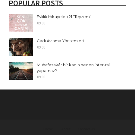
POPULAR POSTS
Evlilik Hikayeleri 21 "Teyzem"
09:00
Cadı Avlama Yöntemleri
09:00
Muhafazakâr bir kadın neden inter-rail
yapamaz?
09:00
Home
About
Contact Us