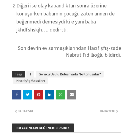
Diğeri ise olay kapandıktan sonra üzerine
konuşurken babamın çocuğu zaten annen de
beğenmedi demesiydi ki e yani baba
jkhdfshskjh…. dedirtti.
Son devrin ev sarmaşıklarından Hacıfışfış-zade
Nabrut Fıdıllıoğlu bildirdi.
Tags
1
Görücü Usulü Buluşmada Ne Konuşulur?
Hacıfışfış Masalları
DAHA ESKI
DAHA YENI
BU YAYINLARI BEĞENEBILIRSINIZ