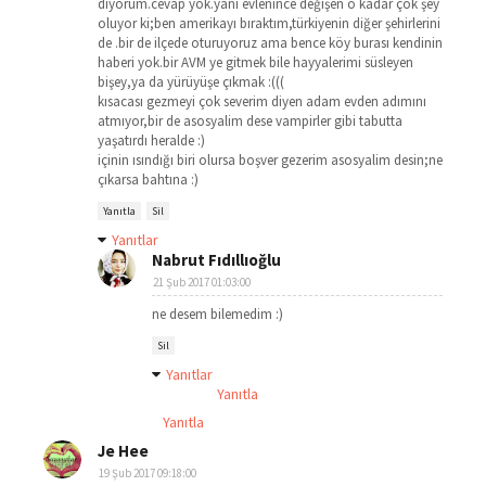
diyorum.cevap yok.yani evlenince değişen o kadar çok şey
oluyor ki;ben amerikayı bıraktım,türkiyenin diğer şehirlerini
de .bir de ilçede oturuyoruz ama bence köy burası kendinin
haberi yok.bir AVM ye gitmek bile hayyalerimi süsleyen
bişey,ya da yürüyüşe çıkmak :(((
kısacası gezmeyi çok severim diyen adam evden adımını
atmıyor,bir de asosyalim dese vampirler gibi tabutta
yaşatırdı heralde :)
içinin ısındığı biri olursa boşver gezerim asosyalim desin;ne
çıkarsa bahtına :)
Yanıtla
Sil
Yanıtlar
Nabrut Fıdıllıoğlu
21 Şub 2017 01:03:00
ne desem bilemedim :)
Sil
Yanıtlar
Yanıtla
Yanıtla
Je Hee
19 Şub 2017 09:18:00