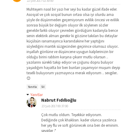
22 Şub 2017 02:30:00
Muhteşem nasıl bir yazı her seyi bu kadar güzel ifade eder.
Asosyal ve çok sosyal bunun ortası olsa iyi olurdu ama
şöyle de düşünmeden geçemiyorum evlilik öncesi ve evlilik
sonrası büyük bir değişim oluyor ilk söylenen sözler
genelde farklı oluyor çevreden gördüğüm kadarıyla bence
senin elektirik alman gerekir ki gözüne takılan bu detaylar
küçülsün ısınamayınca karsındakine her yaptığını
söylediğini mantık süzgecinden geçirince olumsuz oluyor..
inşallah gönlüne ve düşüncene uyugun kalplerinizin bir
olduğu birini rabbim karşına çıkarır mutlu olursun ..
yazılarını sürekli takip ediyor ve çoğunu dopru buluyor
yaşadığım hayatta bir ben bunları yaşamıyor muşum deyip
teselli buluyorum yazmayınca merak ediyorum .. sevgiler..
😊
Yanıtla
Sil
Yanıtlar
Nabrut Fıdıllıoğlu
23 Şub 2017 00:37:00
Çok mutlu oldum. Teşekkür ediyorum.
Dediğinde çok khaklısın. kader olunca yazılınca
her şey flu ve soft görünecek ona ben de eminim.
sevgiler :*