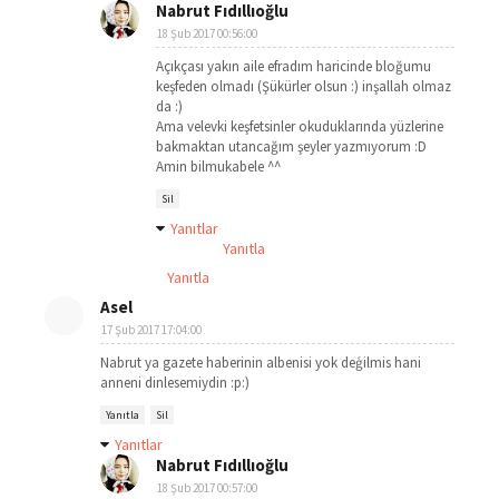
Nabrut Fıdıllıoğlu
18 Şub 2017 00:56:00
Açıkçası yakın aile efradım haricinde bloğumu
keşfeden olmadı (Şükürler olsun :) inşallah olmaz
da :)
Ama velevki keşfetsinler okuduklarında yüzlerine
bakmaktan utancağım şeyler yazmıyorum :D
Amin bilmukabele ^^
Sil
Yanıtlar
Yanıtla
Yanıtla
Asel
17 Şub 2017 17:04:00
Nabrut ya gazete haberinin albenisi yok deģilmis hani
anneni dinlesemiydin :p:)
Yanıtla
Sil
Yanıtlar
Nabrut Fıdıllıoğlu
18 Şub 2017 00:57:00