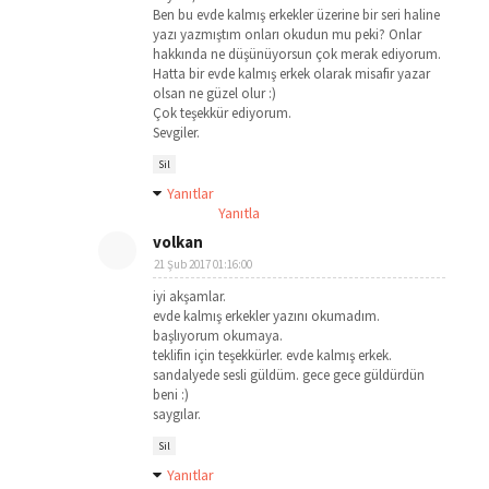
Ben bu evde kalmış erkekler üzerine bir seri haline
yazı yazmıştım onları okudun mu peki? Onlar
hakkında ne düşünüyorsun çok merak ediyorum.
Hatta bir evde kalmış erkek olarak misafir yazar
olsan ne güzel olur :)
Çok teşekkür ediyorum.
Sevgiler.
Sil
Yanıtlar
Yanıtla
volkan
21 Şub 2017 01:16:00
iyi akşamlar.
evde kalmış erkekler yazını okumadım.
başlıyorum okumaya.
teklifin için teşekkürler. evde kalmış erkek.
sandalyede sesli güldüm. gece gece güldürdün
beni :)
saygılar.
Sil
Yanıtlar