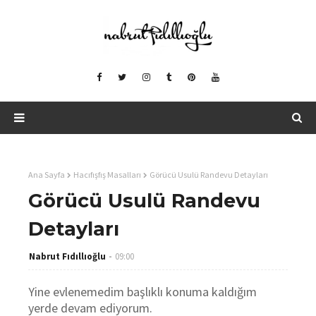
Ana Sayfa
Hacıfışfış Masalları
Görücü Usulü Randevu Detayları
Görücü Usulü Randevu
Detayları
Nabrut Fıdıllıoğlu
09:00
Yine evlenemedim başlıklı konuma kaldığım
yerde devam ediyorum.