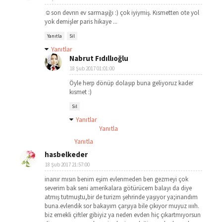
☺️son devrın ev sarmaşığı :) çok iyiymiş. Kısmetten ote yol
yok demişler paris hikaye ...
Yanıtla
Sil
Yanıtlar
Nabrut Fıdıllıoğlu
18 Şub 2017 01:01:00
Öyle herp dönüp dolaşıp buna geliyoruz kader
kısmet :)
Sil
Yanıtlar
Yanıtla
Yanıtla
hasbelkeder
18 Şub 2017 21:57:00
inanır mısın benim eşim evlenmeden ben gezmeyi çok
severim bak seni amerikalara götürücem balayı da diye
atmış tutmuştu,bir de turizm şehrinde yaşıyor ya;inandım
buna.evlendik sor bakayım çarşıya bile çıkıyor muyuz ııııh.
biz emekli çiftler gibiyiz ya neden evden hiç çıkartmıyorsun