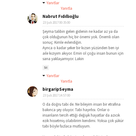
Yanıtlar
Yanıtla
Nabrut Fıdıllıoğlu
23 Şub 2017 00:35:00
Şeyma talibin gelen gidenin ne kadar az ya da
çok olduğunun hiç bir önemi yok. Önemli olan
sonuç: Kimle evlendiğin.
Ayrıca o kadar şeker bir kızsın yüzünden ben iyi
aile kızıyım akıyor. Emin ol çoğu insan bunun için
sana yaklaşamıyor. Lakin
Sil
Yanıtlar
Yanıtla
birgaripSeyma
23 Şub 2017 14:57:00
O da doğru tabi de. Ne bileyim insan bir etrafına
bakınca şey oluyor. Tabi hayırlısı. Onlar o
insanların tercih ettiği değişik hayatlar da azıcık
ezik hissetmiş olabilirim kendimi. Yoksa çok şükür
tabi böyle fazlaca mutluyum.