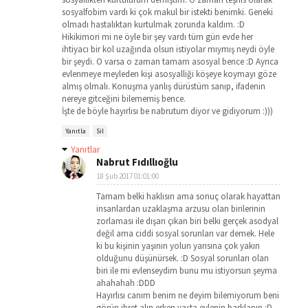
sosyalfobim vardı ki çok makul bir istekti benimki. Geneki
olmadı hastalıktan kurtulmak zorunda kaldım. :D
Hikikimori mi ne öyle bir şey vardı tüm gün evde her
ihtiyacı bir kol uzağında olsun istiyolar mıymış neydi öyle
bir şeydi. O varsa o zaman tamam asosyal bence :D Ayrıca
evlenmeye meyleden kişi asosyalliği köşeye koymayı göze
almış olmalı. Konuşma yanlış dürüstüm sanıp, ifadenin
nereye gitceğini bilememiş bence.
İşte de böyle hayırlısı be nabrutum diyor ve gidiyorum :)))
Yanıtla
Sil
Yanıtlar
Nabrut Fıdıllıoğlu
18 Şub 2017 01:01:00
Tamam belki haklısın ama sonuç olarak hayattan
insanlardan uzaklaşma arzusu olan birilerinin
zorlaması ile dışarı çıkan biri belki gerçek asodyal
değil ama ciddi sosyal sorunları var demek. Hele
ki bu kişinin yaşının yolun yarısına çok yakın
olduğunu düşünürsek. :D Sosyal sorunları olan
biri ile mi evlenseydim bunu mu istiyorsun şeyma
ahahahah :DDD
Hayırlısı canım benim ne deyim bilemiyorum beni
görün ibret alın erken yaşta evlenin barklanın :D