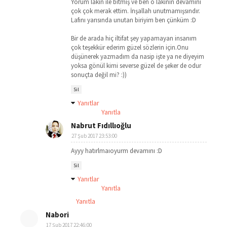
Yorum lakin ile bitmiş ve ben o lakinin devamını
çok çok merak ettim. İnşallah unutmamışsındır.
Lafını yarısında unutan biriyim ben çünküm :D
Bir de arada hiç iltifat şey yapamayan insanım
çok teşekkür ederim güzel sözlerin için.Onu
düşünerek yazmadım da nasip işte ya ne diyeyim
yoksa gönül kimi severse güzel de şeker de odur
sonuçta değil mi? :))
Sil
Yanıtlar
Yanıtla
Nabrut Fıdıllıoğlu
27 Şub 2017 23:53:00
Ayyy hatırlmaıoyurm devamını :D
Sil
Yanıtlar
Yanıtla
Yanıtla
Nabori
17 Şub 2017 22:46:00