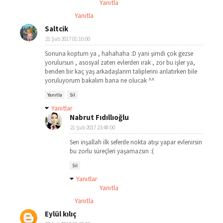
Yanıtla
Yanıtla
Saltcik
21 Şub 2017 01:10:00
Sonuna koptum ya , hahahaha :D yani şimdi çok gezse
yorulursun , asosyal zaten evlerden ırak , zor bu işler ya,
benden bir kaç yaş arkadaşlarım taliplerini anlatırken bile
yoruluyorum bakalım bana ne olucak ^^
Yanıtla
Sil
Yanıtlar
Nabrut Fıdıllıoğlu
21 Şub 2017 23:48:00
Sen inşallah ilk seferde nokta atışı yapar evlenirsin
bu zorlu süreçleri yaşamazsın :(
Sil
Yanıtlar
Yanıtla
Yanıtla
Eylül kılıç