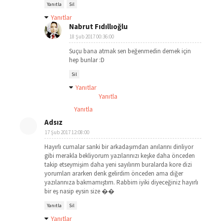
Yanıtla
Sil
Yanıtlar
Nabrut Fıdıllıoğlu
18 Şub 2017 00:36:00
Suçu bana atmak sen beğenmedin demek için
hep bunlar :D
Sil
Yanıtlar
Yanıtla
Yanıtla
Adsız
17 Şub 2017 12:08:00
Hayırlı cumalar sanki bir arkadaşımdan anılarını dinliyor
gibi merakla bekliyorum yazılarınızı keşke daha önceden
takip etseymişim daha yeni sayılırım buralarda kore dizi
yorumları ararken denk gelirdim önceden ama diğer
yazılarınıza bakmamıştım. Rabbim iyiki diyeceğiniz hayırlı
bir eş nasip eysin size ��
Yanıtla
Sil
Yanıtlar