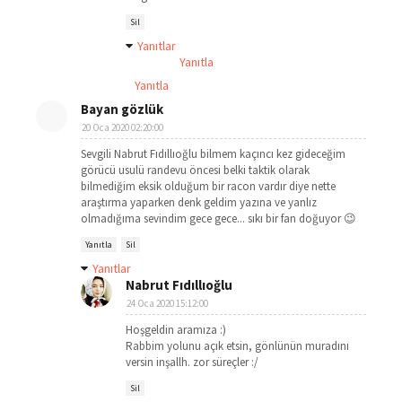
Sil
Yanıtlar
Yanıtla
Yanıtla
Bayan gözlük
20 Oca 2020 02:20:00
Sevgili Nabrut Fıdıllıoğlu bilmem kaçıncı kez gideceğim
görücü usulü randevu öncesi belki taktik olarak
bilmediğim eksik olduğum bir racon vardır diye nette
araştırma yaparken denk geldim yazına ve yanlız
olmadığıma sevindim gece gece... sıkı bir fan doğuyor 😉
Yanıtla
Sil
Yanıtlar
Nabrut Fıdıllıoğlu
24 Oca 2020 15:12:00
Hoşgeldin aramıza :)
Rabbim yolunu açık etsin, gönlünün muradını
versin inşallh. zor süreçler :/
Sil