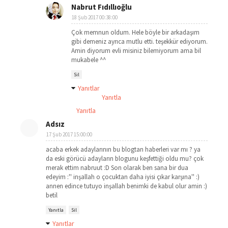
Nabrut Fıdıllıoğlu
18 Şub 2017 00:38:00
Çok memnun oldum. Hele böyle bir arkadaşım
gibi demeniz ayrıca mutlu etti. teşekkür ediyorum.
Amin diyorum evli misiniz bilemiyorum ama bil
mukabele ^^
Sil
Yanıtlar
Yanıtla
Yanıtla
Adsız
17 Şub 2017 15:00:00
acaba erkek adaylarının bu blogtan haberleri var mı ? ya
da eski görücü adayların blogunu keşfettiği oldu mu? çok
merak ettim nabruut :D Son olarak ben sana bir dua
edeyim :'' inşallah o çocuktan daha iyisi çıkar karşına'' :)
annen edince tutuyo inşallah benimki de kabul olur amin :)
betil
Yanıtla
Sil
Yanıtlar