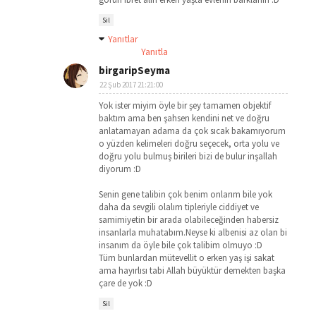
Sil
Yanıtlar
Yanıtla
birgaripSeyma
22 Şub 2017 21:21:00
Yok ister miyim öyle bir şey tamamen objektif
baktım ama ben şahsen kendini net ve doğru
anlatamayan adama da çok sıcak bakamıyorum
o yüzden kelimeleri doğru seçecek, orta yolu ve
doğru yolu bulmuş birileri bizi de bulur inşallah
diyorum :D
Senin gene talibin çok benim onlarım bile yok
daha da sevgili olalım tipleriyle ciddiyet ve
samimiyetin bir arada olabileceğinden habersiz
insanlarla muhatabım.Neyse ki albenisi az olan bi
insanım da öyle bile çok talibim olmuyo :D
Tüm bunlardan mütevellit o erken yaş işi sakat
ama hayırlısı tabi Allah büyüktür demekten başka
çare de yok :D
Sil