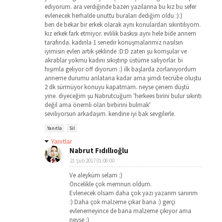
ediyorum. ara verdiğinde bazen yazılarına bu kız bu sefer
evlenecek herhalde unuttu buraları dediğim oldu :):)
ben de bekar bir erkek olarak aynı konulardan sıkıntılıyom.
kız erkek fark etmiyor. evlilik baskısı aynı hele bide annem
tarafında. kadınla 1 senedir konuşmalarımız nasılsın
iyimisin evlen artık şeklinde :D:D zaten şu komşular ve
akrablar yokmu kadını sıkıştırıp üstüme salıyorlar. bi
hışımla geliyor off diyorum :) ilk başlarda zorlanıyordum
anneme durumu anlatana kadar ama şimdi tecrübe oluştu
2 dk sürmüyor konuyu kapatmam. neyse çenem düştü
yine. diyeceğim şu Nabrutcuğum 'herkees birini bulur sıkıntı
değil ama önemli olan birbirini bulmak'
seviliyorsun arkadaşım. kendine iyi bak sevgilerle.
Yanıtla
Sil
Yanıtlar
Nabrut Fıdıllıoğlu
21 Şub 2017 01:08:00
Ve aleyküm selam :)
Öncelikle çok memnun oldum.
Evlenecek olsam daha çok yazı yazarım sanırım
:) Daha çok malzeme çıkar bana :) gerçi
evlenemeyince de bana malzeme çıkıyor ama
neyse :)