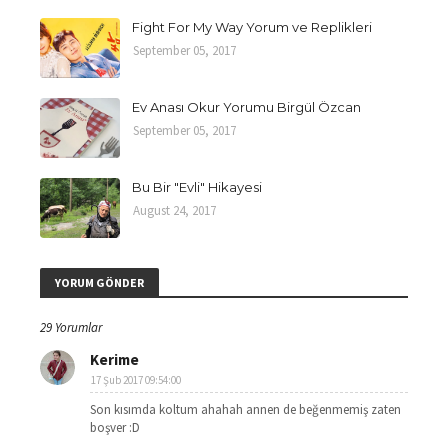
Fight For My Way Yorum ve Replikleri
September 05, 2017
Ev Anası Okur Yorumu Birgül Özcan
September 05, 2017
Bu Bir "Evli" Hikayesi
August 24, 2017
YORUM GÖNDER
29 Yorumlar
Kerime
17 Şub 2017 09:54:00
Son kısımda koltum ahahah annen de beğenmemiş zaten
boşver :D