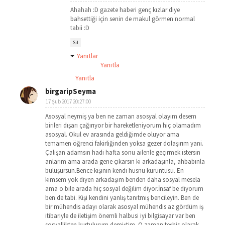
Ahahah :D gazete haberi genç kızlar diye
bahsettiği için senin de makul görmen normal
tabii :D
Sil
Yanıtlar
Yanıtla
Yanıtla
birgaripSeyma
17 Şub 2017 20:27:00
Asosyal neymiş ya ben ne zaman asosyal olayım desem
birileri dışarı çağırıyor bir hareketleniyorum hiç olamadım
asosyal. Okul ev arasında geldiğimde oluyor ama
temamen öğrenci fakirliğinden yoksa gezer dolaşırım yani.
Çalışan adamsın hadi hafta sonu ailenle geçirmek istersin
anlarım ama arada gene çıkarsın ki arkadaşınla, ahbabınla
buluşursun.Bence kişinin kendi hüsnü kuruntusu. En
kimsem yok diyen arkadaşım benden daha sosyal mesela
ama o bile arada hiç sosyal değilim diyor.İnsaf be diyorum
ben de tabi. Kişi kendini yanlış tanıtmış bencileyin. Ben de
bir mühendis adayı olarak asosyal mühendis az gördüm iş
itibariyle de iletişim önemli halbusi iyi bilgisayar var ben
sosyallikten kurtulurum demiştim. O zaman teşhis olarak