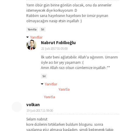
Yarın öbür gün birine gönlün olacak, onu da annenler
istemeyecek diye korkuyorum :D
Rabbim sana hayırlısının hayırlısını bir ömür pişman
olmayacağını nasip etsin inşallah :)
Yanıtla
Sil
Yanıtlar
Nabrut Fıdıllıoğlu
21 Şub 2017 01:05:00
İlk satır beni ağlatabilir. Allah'a sığınırım. Umarım
öyle acı bir şey yaşamam :(
Amin Allah razı olsun cümlemize inşallah :**
Sil
Yanıtlar
Yanıtla
Yanıtla
volkan
19 Şub 2017 11:59:00
Selam nabrut
kore dizilerini tırtıklarken buldum blogunu. sonra
yazılarına göz atmaya başladım. şimdi beğenerek takip