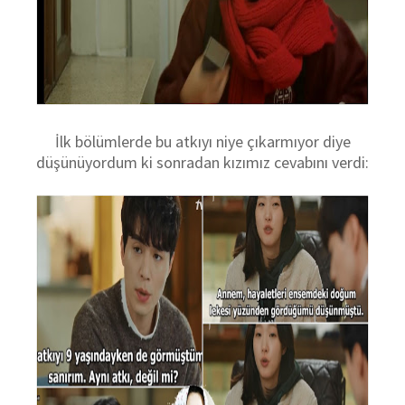
İlk bölümlerde bu atkıyı niye çıkarmıyor diye
düşünüyordum ki sonradan kızımız cevabını verdi: