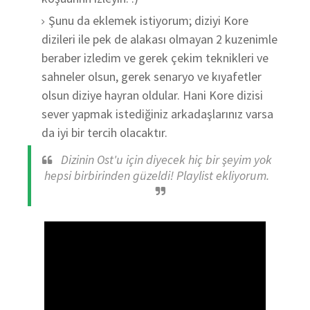
Şunu da eklemek istiyorum; diziyi Kore
dizileri ile pek de alakası olmayan 2 kuzenimle
beraber izledim ve gerek çekim teknikleri ve
sahneler olsun, gerek senaryo ve kıyafetler
olsun diziye hayran oldular. Hani Kore dizisi
sever yapmak istediğiniz arkadaşlarınız varsa
da iyi bir tercih olacaktır.
Dizinin Ost'u için diyecek hiç bir şeyim yok
hepsi birbirinden güzeldi!
Playlist ekliyorum.