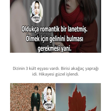
Dizinin 3 kült eşyası vardı. Birisi akağaç yaprağı
idi. Hikayesi güzel işlendi.