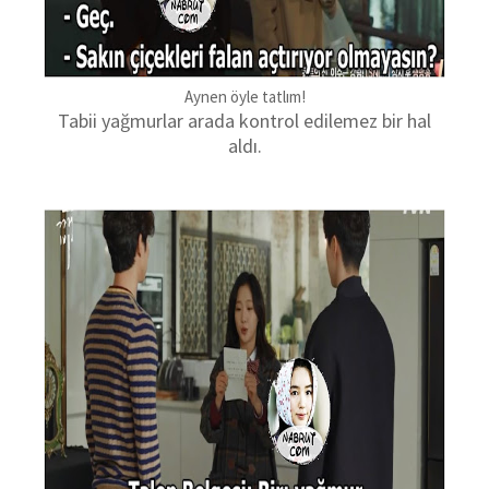
Aynen öyle tatlım!
Tabii yağmurlar arada kontrol edilemez bir hal
aldı.