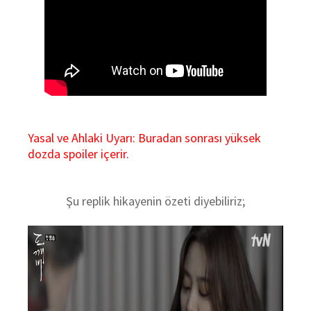
Yasal ve Ahlaki Uyarı: Buradan sonrası yüksek
dozda spoiler içerir.
Şu replik hikayenin özeti diyebiliriz;