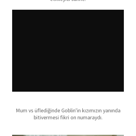
Mum vs üflediğinde Goblin'in kızımızın yanında
bitivermesi fikri on numaraydı.