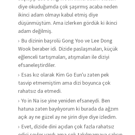
diye okuduğumda çok şaşırmış acaba neden
ikinci adam olmayı kabul etmiş diye
düşünmüştüm. Ama izlerken gördük ki ikinci
adam değilmiş.
Bu dizinin başrolü Gong Yoo ve Lee Dong
Wook beraber idi. Dizide paslaşmaları, küçük
eğlenceli tartışmaları, atışmaları ile diziyi
efsaneleştirdiler.
Esas kız olarak Kim Go Eun'u zaten pek
tasvip etmemiştim ama dizi boyunca çok
rahatsız da etmedi.
Yo in Na ise yine yeniden efsaneydi. Ben
hatuna zaten bayılıyorum ki burada da ağzım
açık ay ne güzel ay ne şirin diye diye izledim.
Evet, dizide dini açıdan çok fazla rahatsız
edici şeyler vardı ama çok takılmamaya çalışıp