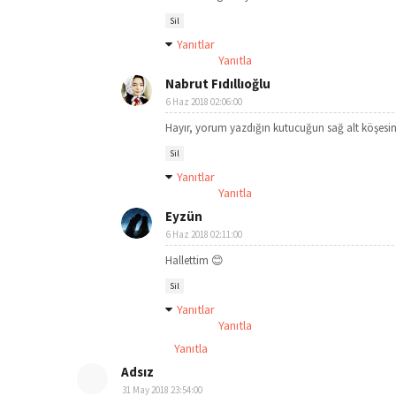
Sil
Yanıtlar
Yanıtla
Nabrut Fıdıllıoğlu
6 Haz 2018 02:06:00
Hayır, yorum yazdığın kutucuğun sağ alt köşesind
Sil
Yanıtlar
Yanıtla
Eyzün
6 Haz 2018 02:11:00
Hallettim 😊
Sil
Yanıtlar
Yanıtla
Yanıtla
Adsız
31 May 2018 23:54:00