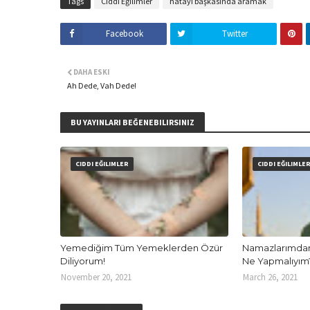
Tags
Ciddi Eğilimler
hatayı başkasında aramak
Facebook
Twitter
DAHA ESKI
Ah Dede, Vah Dede!
BU YAYINLARI BEĞENEBILIRSINIZ
CIDDI EĞILIMLER
CIDDI EĞILIMLE
Yemediğim Tüm Yemeklerden Özür
Namazlarımdan
Diliyorum!
Ne Yapmalıyım
November 20, 2021
March 26, 2021