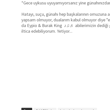
*Gece uykusu uyuyamıyorsanız yine günahınızdan
Hatayı, suçu, günahı hep başkalarının omuzuna at
yapsam olmuyor, dualarım kabul olmuyor diye "e
da Eypio & Burak King ♪♫♬ abilerimizin dediği gi
iltica edebiliyorum. Yetiyor...