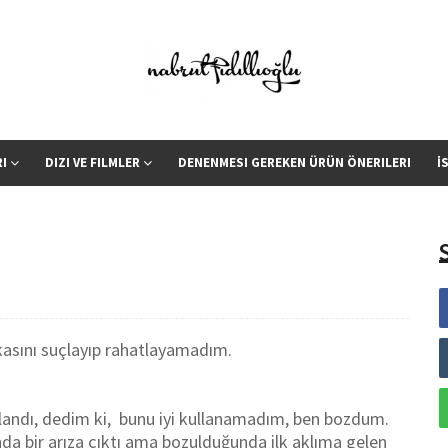
RI
DIZI VE FILMLER
DENENMESI GEREKEN ÜRÜN ÖNERILERI
İ
kasını suçlayıp rahatlayamadım.
alandı, dedim ki, bunu iyi kullanamadım, ben bozdum.
a bir arıza çıktı ama bozulduğunda ilk aklıma gelen