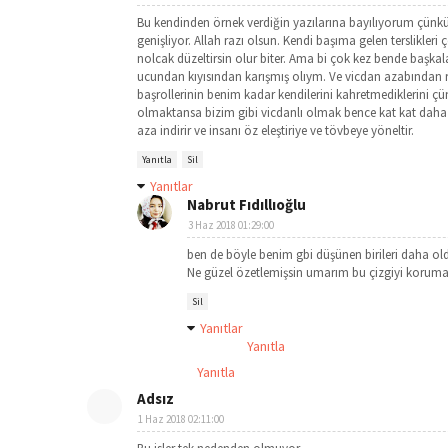
Bu kendinden örnek verdiğin yazılarına bayılıyorum çü
genişliyor. Allah razı olsun. Kendi başıma gelen tersli
nolcak düzeltirsin olur biter. Ama bi çok kez bende başkal
ucundan kıyısından karışmış olıym. Ve vicdan azabından 
başrollerinin benim kadar kendilerini kahretmediklerini ç
olmaktansa bizim gibi vicdanlı olmak bence kat kat daha gü
aza indirir ve insanı öz eleştiriye ve tövbeye yöneltir.
Yanıtla
Sil
Yanıtlar
Nabrut Fıdıllıoğlu
3 Haz 2018 01:29:00
ben de böyle benim gbi düşünen birileri daha 
Ne güzel özetlemişsin umarım bu çizgiyi koru
Sil
Yanıtlar
Yanıtla
Yanıtla
Adsız
1 Haz 2018 02:11:00