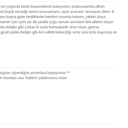
nkü bir çoğunda kendi düşüncelerimi buluyorum, bulamasamda ufkum
kleri çok büyük olmadğı sürece umursamam, suçlu aramam. Amaaaan derim :D
arın başına gelen tersliklerden kendimi sorumlu tutarım, yeterki olaya
resmen içim içimi yer. Ne yazıkki çoğu zaman sonradan fark ederim olayın
ünkü dediğin gibi çoktan bi suçlu bulmuşlardır. Ama olsun, gamsız
zel çünkü dediğin gibi kini nefreti kıskançlığı ve bir sürü kötü düşünceyi en
olduğunu öğrendiğim yorumlara bayılıyorum ^^
mak mümkün olur. Rabbim yardımcımız olsun