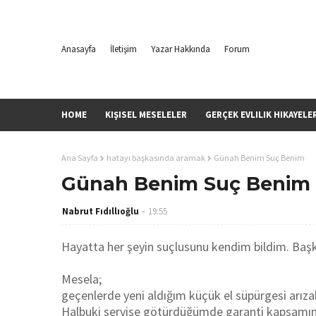
Anasayfa
İletişim
Yazar Hakkında
Forum
HOME
KIŞISEL MESELELER
GERÇEK EVLILIK HIKAYELE
Ana Sayfa
hatayı başkasında aramak
Günah Benim Suç Benim
Günah Benim Suç Benim
Nabrut Fıdıllıoğlu
19:55
Hayatta her şeyin suçlusunu kendim bildim. Baş
Mesela;
geçenlerde yeni aldığım küçük el süpürgesi arız
Halbuki servise götürdüğümde garanti kapsamınd