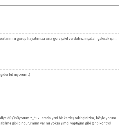
urlarımızı görüp hayatımıza ona göre şekil verebiliriz inşallah gelecek için..
gider bilmiyorum :)
r diye düşünüyorum ^_^ Bu arada yeni bir kardeş takipçinizim, böyle yorum
labilme gibi bir durumum var mı yoksa şimdi yaptığım gibi girip kontrol