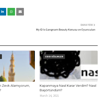
DAHA YENI
My ID Is Gangnam Beauty Konusu ve Oyuncuları
R
CIDDI EĞILIMLER
 Zevk Alamıyorum,
Kapanmaya Nasıl Karar Verdim? Nasıl
?
Başörtündüm?
March 14, 2021