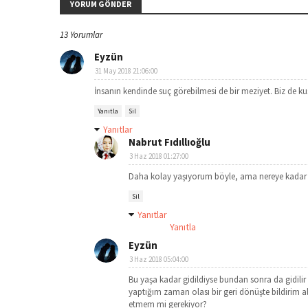
YORUM GÖNDER
13 Yorumlar
Eyzün
31 May 2018 21:06:00
İnsanın kendinde suç görebilmesi de bir meziyet. Biz de kus
Yanıtla
Sil
Yanıtlar
Nabrut Fıdıllıoğlu
3 Haz 2018 01:27:00
Daha kolay yaşıyorum böyle, ama nereye kadar 
Sil
Yanıtlar
Yanıtla
Eyzün
3 Haz 2018 05:04:00
Bu yaşa kadar gidildiyse bundan sonra da gidili
yaptığım zaman olası bir geri dönüşte bildirim a
etmem mi gerekiyor?