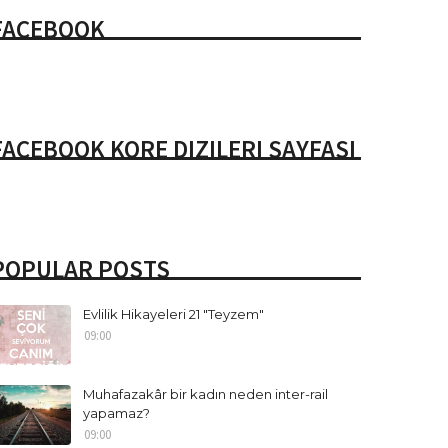
FACEBOOK
FACEBOOK KORE DIZILERI SAYFASI
POPULAR POSTS
Evlilik Hikayeleri 21 "Teyzem"
09:00
Muhafazakâr bir kadın neden inter-rail
yapamaz?
09:00