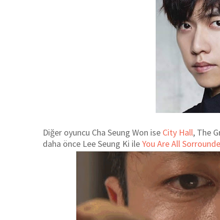
Diğer oyuncu Cha Seung Won ise
City Hall
, The G
daha önce Lee Seung Ki ile
You Are All Sorround