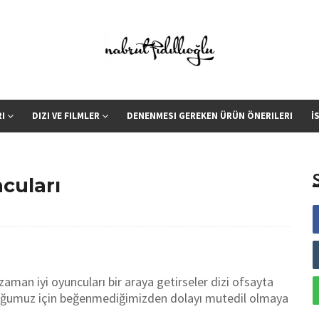
RI
DIZI VE FILMLER
DENENMESI GEREKEN ÜRÜN ÖNERILERI
İ
cuları
man iyi oyuncuları bir araya getirseler dizi ofsayta
ttuğumuz için beğenmediğimizden dolayı mutedil olmaya