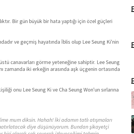
ktır. Bir gün büyük bir hata yaptığı için özel güçleri
ndadır ve geçmiş hayatında İblis olup Lee Seung Ki'nin
aüstü canavarları görme yeteneğine sahiptir. Lee Seung
Aynı zamanda iki erkeğin arasında aşk üçgenin ortasında
 kişiliği onu Lee Seung Ki ve Cha Seung Won'un sırlarına
lime mum diksin. Hahah! İki adamın tatlı atışmaları
ni hatırlatacak diye düşünüyorum. Bundan şikayetçi
biri olarak çok severek izleyeceğimi tahmin