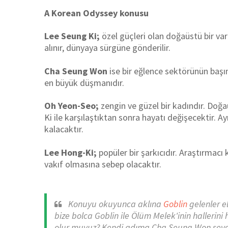
A Korean Odyssey konusu
Lee Seung Ki;
özel güçleri olan doğaüstü bir varlı
alınır, dünyaya sürgüne gönderilir.
Cha Seung Won
ise bir eğlence sektörünün başı
en büyük düşmanıdır.
Oh Yeon-Seo;
zengin ve güzel bir kadındır. Doğ
Ki ile karşılaştıktan sonra hayatı değişecektir. 
kalacaktır.
Lee Hong-Ki;
popüler bir şarkıcıdır. Araştırmacı
vakıf olmasına sebep olacaktır.
Konuyu okuyunca aklına
Goblin
gelenler e
bize bolca Goblin ile Ölüm Melek'inin halleri
olur muyuz? Kendi adıma Cha Seung Won sever 