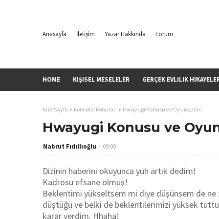
Anasayfa
İletişim
Yazar Hakkında
Forum
HOME
KIŞISEL MESELELER
GERÇEK EVLILIK HIKAYELE
Ana Sayfa
kore dizi konuları
Hwayugi Konusu ve Oyuncuları
Hwayugi Konusu ve Oyun
Nabrut Fıdıllıoğlu
09:00
Dizinin haberini okuyunca yuh artık dedim!
Kadrosu efsane olmuş!
Beklentimi yükseltsem mi diye düşünsem de ne za
düştüğü ve belki de beklentilerimizi yüksek tu
karar verdim. Hhaha!