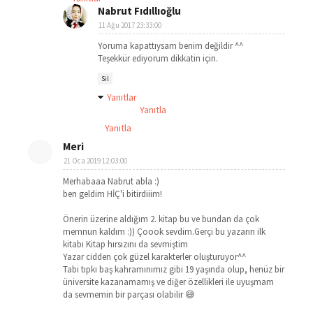
Nabrut Fıdıllıoğlu
11 Ağu 2017 23:33:00
Yoruma kapattıysam benim değildir ^^
Teşekkür ediyorum dikkatin için.
Sil
Yanıtlar
Yanıtla
Yanıtla
Meri
21 Oca 2019 12:03:00
Merhabaaa Nabrut abla :)
ben geldim HİÇ'i bitirdiiim!
Önerin üzerine aldığım 2. kitap bu ve bundan da çok
memnun kaldım :)) Çoook sevdim.Gerçi bu yazarın ilk
kitabı Kitap hırsızını da sevmiştim
Yazar cidden çok güzel karakterler oluşturuyor^^
Tabi tıpkı baş kahramınımız gibi 19 yaşında olup, henüz bir
üniversite kazanamamış ve diğer özellikleri ile uyuşmam
da sevmemin bir parçası olabilir 😅