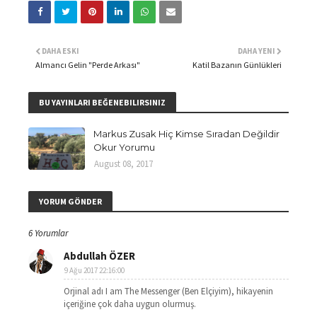
DAHA ESKI
DAHA YENI
Almancı Gelin "Perde Arkası"
Katil Bazanın Günlükleri
BU YAYINLARI BEĞENEBILIRSINIZ
Markus Zusak Hiç Kimse Sıradan Değildir
Okur Yorumu
August 08, 2017
YORUM GÖNDER
6 Yorumlar
Abdullah ÖZER
9 Ağu 2017 22:16:00
Orjinal adı I am The Messenger (Ben Elçiyim), hikayenin
içeriğine çok daha uygun olurmuş.