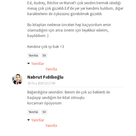
Ed, Audrey, Ritchie ve Marvel'i çok sevdim.Vermek istediği
mesaj çok çok güzeldi.Ed'de yer yer kendimi buldum, diğer
karakterlerin de öyküsünü görebilmek güzeldi.
Bu kitaptan nedense önceleri hep kaçıyordum emin
olamadığım için ama önerin için teşekkür ederim,
bayılddııım :)
Kendine çok iyi bak <3
Yanıtla
Sil
Yanıtlar
Yanıtla
Nabrut Fıdıllıoğlu
30 Oca 2019 23:17:00
Beğendiğine sevindim. Benim de çok az beklenti ile
başlayıp sevdiğim bir kitat olmuştu.
kocaman öpüyorum
Yanıtla
Sil
Yanıtlar
Yanıtla