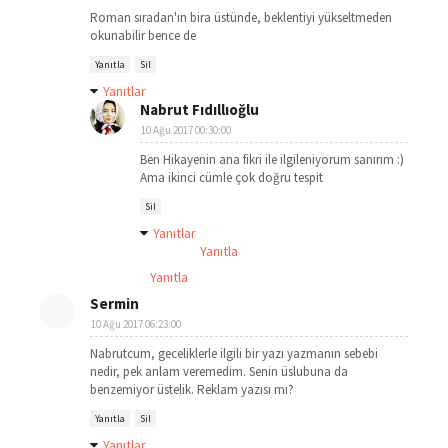
Roman sıradan'ın bira üstünde, beklentiyi yükseltmeden
okunabilir bence de
Yanıtla
Sil
Yanıtlar
Nabrut Fıdıllıoğlu
10 Ağu 2017 00:30:00
Ben Hikayenin ana fikri ile ilgileniyorum sanırım :)
Ama ikinci cümle çok doğru tespit
Sil
Yanıtlar
Yanıtla
Yanıtla
Sermin
10 Ağu 2017 06:23:00
Nabrutcum, geceliklerle ilgili bir yazı yazmanın sebebi
nedir, pek anlam veremedim. Senin üslubuna da
benzemiyor üstelik. Reklam yazısı mı?
Yanıtla
Sil
Yanıtlar