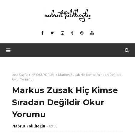
Ana Sayfa
NE OKUYORUM
Markus Zusak Hiç Kimse Sıradan Değildir
Okur Yorumu
Markus Zusak Hiç Kimse
Sıradan Değildir Okur
Yorumu
Nabrut Fıdıllıoğlu
09:00