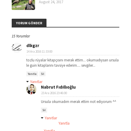
August 24, 2017
YORUM GÖNDER
15 Yorumlar
dlkgzr
14 Ara 2016 11:33:00
tozlu rüyalar kitapçısını merak ettim... okumadıysan ursula
le guin kitaplarını tavsiye ederim.... sevgiler...
Yanıtla
Sil
Yanıtlar
Nabrut Fıdıllıoğlu
23 Ara 2016 23:46:00
Ursula okumadım merak ettim not ediyorum ^^
Sil
Yanıtlar
Yanıtla
Yanıtla