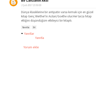
Bir Lahzanın Aksi
2 Şub 2017 23:50:00
Dünya klasiklerine bir antipatin varsa kırmak için en güzel
kitap Genç Werther'in Acıları/Goethe olur.Her tarza hitap
ettiğini düşündüğüm etkileyici bir kitaptı.
Yanıtla
Sil
Yanıtlar
Yanıtla
Yorum ekle