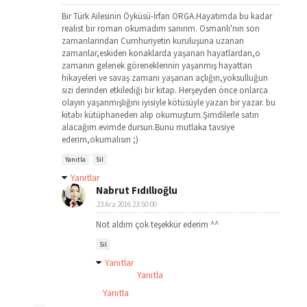
Bir Türk Ailesinin Öyküsü-İrfan ORGA.Hayatımda bu kadar
realist bir roman okumadım sanırım. Osmanlı'nın son
zamanlarından Cumhuriyetin kuruluşuna uzanan
zamanlar,eskiden konaklarda yaşanan hayatlardan,o
zamanın gelenek göreneklerinin yaşanmış hayattan
hikayeleri ve savaş zamanı yaşanan açlığın,yoksulluğun
sizi derinden etkilediği bir kitap. Herşeyden önce onlarca
olayın yaşanmışlığını iyisiyle kötüsüyle yazan bir yazar. bu
kitabı kütüphaneden alıp okumuştum.Şimdilerle satın
alacağım.evimde dursun.Bunu mutlaka tavsiye
ederim,okumalısın ;)
Yanıtla
Sil
Yanıtlar
Nabrut Fıdıllıoğlu
23 Ara 2016 23:50:00
Not aldım çok teşekkür ederim ^^
Sil
Yanıtlar
Yanıtla
Yanıtla