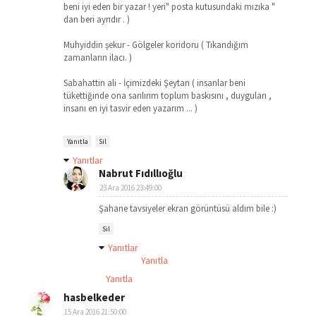
beni iyi eden bir yazar ! yeri" posta kutusundaki mızıka "
dan beri ayrıdır . )
Muhyiddin şekur - Gölgeler koridoru ( Tıkandığım
zamanların ilacı. )
Sabahattin ali - İçimizdeki Şeytan ( insanlar beni
tükettiğinde ona sarılırım toplum baskısını , duyguları ,
insanı en iyi tasvir eden yazarım ... )
Yanıtla
Sil
Yanıtlar
Nabrut Fıdıllıoğlu
23 Ara 2016 23:49:00
Şahane tavsiyeler ekran görüntüsü aldım bile :)
Sil
Yanıtlar
Yanıtla
Yanıtla
hasbelkeder
15 Ara 2016 21:50:00