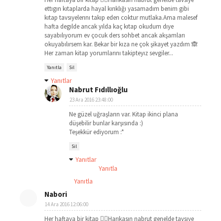
ettıgın kıtaplarda hayal kırıklığı yasamadım benim gibi
kıtap tavsıyelerını takıp eden coktur mutlaka.Ama malesef
hafta degılde ancak yılda kaç kıtap okudum dıye
sayabılıyorum ev çocuk ders sohbet ancak akşamları
okuyabılırsem kar. Bekar bir kıza ne çok şikayet yazdım 🙈
Her zaman kitap yorumlarını takipteyız sevgiler...
Yanıtla
Sil
Yanıtlar
Nabrut Fıdıllıoğlu
23 Ara 2016 23:48:00
Ne güzel uğraşların var. Kitap ikinci plana
düşebilir bunlar karşısında :)
Teşekkür ediyorum :*
Sil
Yanıtlar
Yanıtla
Yanıtla
Nabori
14 Ara 2016 12:06:00
Her haftaya bir kitap 👍🏻Harıkasın nabrut genelde tavsıye