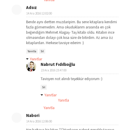
Adsız
14 Ara 2016 12:02:00
Bende aynı dertten muzdaripim. Bu sene kitaplara kendimi
fazla gömemedim. Ama okuduklarım arasında en çok
beğendiğim Mehmet Alagaş- Taş kitabı oldu. Kitabın ince
olmasından dolayı çok kısa süre de bitirdim. Az ama öz
kitaplardan. Herkese tavsiye ederim :)
Yanıtla
Sil
Yanıtlar
Nabrut Fıdıllıoğlu
23 Ara 2016 23:47:00
Tavisyen not alındı teşekkür ediyorum :)
Sil
Yanıtlar
Yanıtla
Yanıtla
Nabori
14 Ara 2016 12:06:00
Her haftaya bir kitap 👍🏻Harıkasın nabrut genelde tavsıye