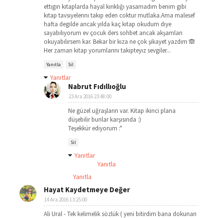
ettıgın kıtaplarda hayal kırıklığı yasamadım benim gibi
kıtap tavsıyelerını takıp eden coktur mutlaka.Ama malesef
hafta degılde ancak yılda kaç kıtap okudum dıye
sayabılıyorum ev çocuk ders sohbet ancak akşamları
okuyabılırsem kar. Bekar bir kıza ne çok şikayet yazdım 🙈
Her zaman kitap yorumlarını takipteyız sevgiler...
Yanıtla
Sil
Yanıtlar
Nabrut Fıdıllıoğlu
23 Ara 2016 23:48:00
Ne güzel uğraşların var. Kitap ikinci plana
düşebilir bunlar karşısında :)
Teşekkür ediyorum :*
Sil
Yanıtlar
Yanıtla
Yanıtla
Hayat Kaydetmeye Değer
14 Ara 2016 13:25:00
Ali Ural - Tek kelimelik sözlük ( yeni bitirdim bana dokunan