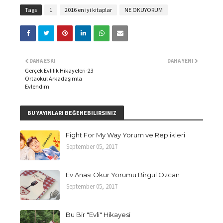
Tags
1
2016 en iyi kitaplar
NE OKUYORUM
DAHA ESKI
DAHA YENI
Gerçek Evlilik Hikayeleri-23
Ortaokul Arkadaşımla
Evlendim
BU YAYINLARI BEĞENEBILIRSINIZ
Fight For My Way Yorum ve Replikleri
September 05, 2017
Ev Anası Okur Yorumu Birgül Özcan
September 05, 2017
Bu Bir "Evli" Hikayesi