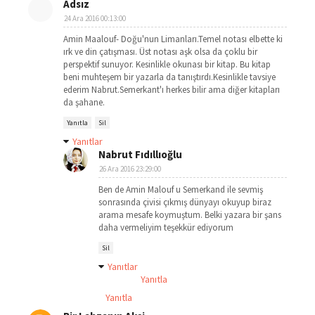
Adsız
24 Ara 2016 00:13:00
Amin Maalouf- Doğu'nun Limanları.Temel notası elbette ki
ırk ve din çatışması. Üst notası aşk olsa da çoklu bir
perspektif sunuyor. Kesinlikle okunası bir kitap. Bu kitap
beni muhteşem bir yazarla da tanıştırdı.Kesinlikle tavsiye
ederim Nabrut.Semerkant'ı herkes bilir ama diğer kitapları
da şahane.
Yanıtla
Sil
Yanıtlar
Nabrut Fıdıllıoğlu
26 Ara 2016 23:29:00
Ben de Amin Malouf u Semerkand ile sevmiş
sonrasında çivisi çıkmış dünyayı okuyup biraz
arama mesafe koymuştum. Belki yazara bir şans
daha vermeliyim teşekkür ediyorum
Sil
Yanıtlar
Yanıtla
Yanıtla