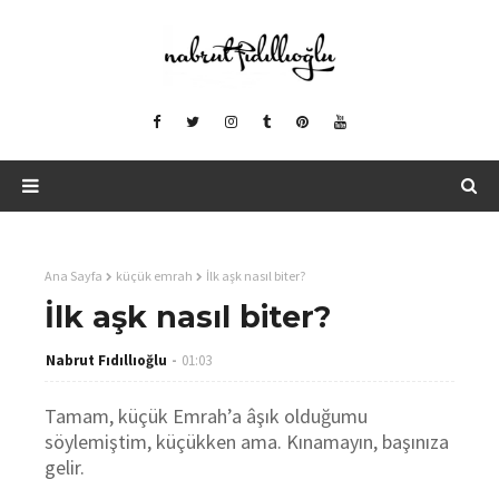
Ana Sayfa
küçük emrah
İlk aşk nasıl biter?
İlk aşk nasıl biter?
Nabrut Fıdıllıoğlu
01:03
Tamam, küçük Emrah’a âşık olduğumu
söylemiştim, küçükken ama. Kınamayın, başınıza
gelir.