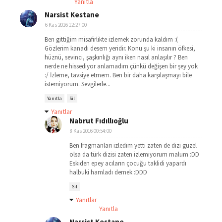
Yanıtla
Narsist Kestane
6 Kas 2016 12:27:00
Ben gittiğim misafirlikte izlemek zorunda kaldım :(
Gözlerim kanadı desem yeridir. Konu şu ki insanın öfkesi,
hüznü, sevinci, şaşkınlığı aynı iken nasıl anlaşılır ? Ben
nerde ne hissediyor anlamadım çünkü değişen bir şey yok
:/ İzleme, tavsiye etmem. Ben bir daha karşılaşmayı bile
istemiyorum. Sevgilerle...
Yanıtla
Sil
Yanıtlar
Nabrut Fıdıllıoğlu
8 Kas 2016 00:54:00
Ben fragmanları izledim yetti zaten de dizi güzel
olsa da türk dizisi zaten izlemiyorum malum :DD
Eskiden epey acıların çocuğu taklidi yapardı
halbuki hamladı demek :DDD
Sil
Yanıtlar
Yanıtla
Narsist Kestane