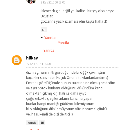
8 Kas 2016 00:58:00
İzlenecek gibi değil ya. kaliteli bir şey olsa neyse.
Ucuzlar.
gözlerine yazık izlemese idin keşke haha :D
Sil
Yanıtlar
Yanıtla
Yanıtla
hilkay
27 Kas 2016 11:06:00
dizi fragmanını ilk gördüğümde bi öğğk çekmiştim
küçükler serisinden Küçük Onur'a takılanlardandım :)
Emrah ı gördüğümde bunun suratına ne olmuş be dedim
ve aşırı botox kurbanı olduğunu düşündüm kendi
olmaktan çıkmış orj. hali ile daha iyiydi
çoğu erkekte çizgiler adamı karizma yapar
bunlar hangi mantığı güdüyor bilemiyorum
kilo olduğunu düşünmüyorum vücut normal çünkü
vel hasıl kendi de dizi de itici :)
Yanıtla
Sil