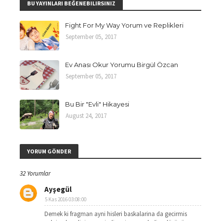
BU YAYINLARI BEĞENEBILIRSINIZ
Fight For My Way Yorum ve Replikleri
September 05, 2017
Ev Anası Okur Yorumu Birgül Özcan
September 05, 2017
Bu Bir "Evli" Hikayesi
August 24, 2017
YORUM GÖNDER
32 Yorumlar
Ayşegül
5 Kas 2016 03:08:00
Demek ki fragman ayni hisleri baskalarina da gecirmis