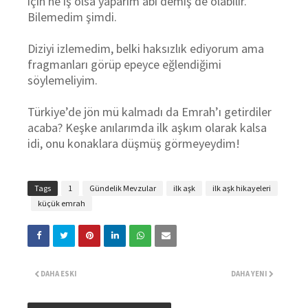
için ne iş olsa yaparım abi demiş de olabilir.
Bilemedim şimdi.
Diziyi izlemedim, belki haksızlık ediyorum ama
fragmanları görüp epeyce eğlendiğimi
söylemeliyim.
Türkiye’de jön mü kalmadı da Emrah’ı getirdiler
acaba? Keşke anılarımda ilk aşkım olarak kalsa
idi, onu konaklara düşmüş görmeyeydim!
Tags
1
Gündelik Mevzular
ilk aşk
ilk aşk hikayeleri
küçük emrah
DAHA ESKI
DAHA YENI