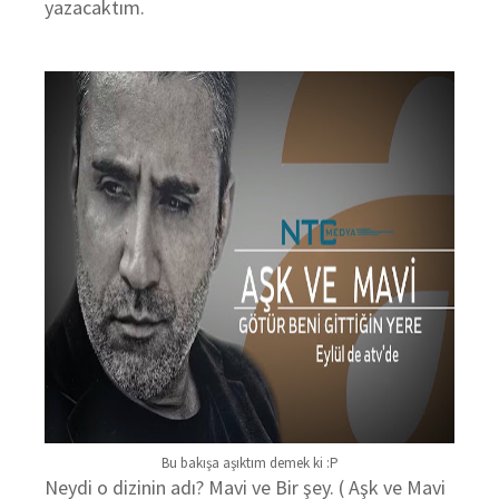
yazacaktım.
Bu bakışa aşıktım demek ki :P
Neydi o dizinin adı? Mavi ve Bir şey. ( Aşk ve Mavi