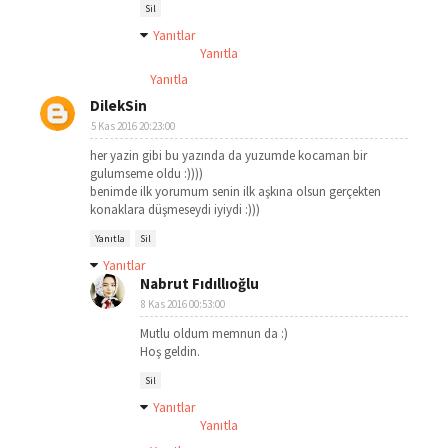
Sil
Yanıtlar
Yanıtla
Yanıtla
DilekSin
5 Kas 2016 20:23:00
her yazin gibi bu yazında da yuzumde kocaman bir
gulumseme oldu :))))
benimde ilk yorumum senin ilk aşkına olsun gerçekten
konaklara düşmeseydi iyiydi :)))
Yanıtla
Sil
Yanıtlar
Nabrut Fıdıllıoğlu
8 Kas 2016 00:53:00
Mutlu oldum memnun da :)
Hoş geldin.
Sil
Yanıtlar
Yanıtla