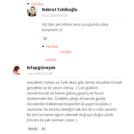
Yanıtlar
Nabrut Fıdıllıoğlu
8 Kas 2016 00:49:00
Gül tabi sen bilirsin ama çocuğunda çıkar
karışmam :D
Sil
Yanıtlar
Yanıtla
Yanıtla
kitapgüneşim
5 Kas 2016 12:51:00
Gerçekten Tarkan ve Tarık Akan gibi isimler dururken Emrah
gerçekten iyi bir şeçim olmuş. :) Çok güldüm.
Asmalı Konak ise benim gelmiş geçmiş en favori
dizilerimden biri. Özellikle çıktığı dönemde günler
öncesinden beklemeye başlardım ki yaşım küçüktü o
zamanlar. bu tarzda izlediğim tek dizi de o oldu sanırım.
Bu dizi ise benim ilgimi çekmedi doğruya doğru şimdi.
Emrahı da pek sevmem zaten :)
Yanıtla
Sil