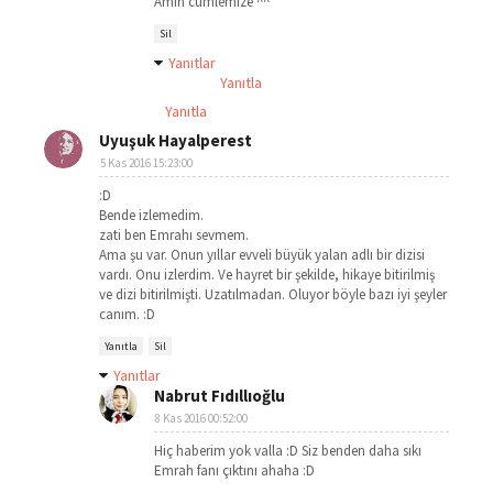
Amin cümlemize ^^
Sil
Yanıtlar
Yanıtla
Yanıtla
Uyuşuk Hayalperest
5 Kas 2016 15:23:00
:D
Bende izlemedim.
zati ben Emrahı sevmem.
Ama şu var. Onun yıllar evveli büyük yalan adlı bir dizisi
vardı. Onu izlerdim. Ve hayret bir şekilde, hikaye bitirilmiş
ve dizi bitirilmişti. Uzatılmadan. Oluyor böyle bazı iyi şeyler
canım. :D
Yanıtla
Sil
Yanıtlar
Nabrut Fıdıllıoğlu
8 Kas 2016 00:52:00
Hiç haberim yok valla :D Siz benden daha sıkı
Emrah fanı çıktını ahaha :D