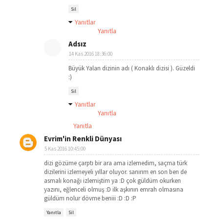
Sil
Yanıtlar
Yanıtla
Adsız
14 Kas 2016 18:36:00
Büyük Yalan dizinin adı ( Konaklı dizisi ). Güzeldi
:)
Sil
Yanıtlar
Yanıtla
Yanıtla
Evrim'in Renkli Dünyası
5 Kas 2016 10:45:00
dizi gözüme çarptı bir ara ama izlemedim, saçma türk
dizilerini izlemeyeli yıllar oluyor. sanırım en son ben de
asmalı konağı izlemiştim ya :D çok güldüm okurken
yazını, eğlenceli olmuş :D ilk aşkının emrah olmasına
güldüm nolur dövme beniii :D :D :P
Yanıtla
Sil