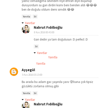
yalniz olmadigima sevindim niye emrah diye düşünüp
duruyordum su garı dirdiri kısmı beni benden aldı 😂😂😂
ben de doğulu oldum demi simdik 😂😂
Yanıtla
Sil
Yanıtlar
Nabrut Fıdıllıoğlu
8 Kas 2016 00:43:00
Garı dedin ya tam doğulusun :D perfect :D
Sil
Yanıtlar
Yanıtla
Yanıtla
Ayşegül
5 Kas 2016 03:13:00
Bu arada bu adam gac yaşında yavv 😰bana çok tipsiz
gözüktü zorlama olmuş gibi
Yanıtla
Sil
Yanıtlar
Nabrut Fıdıllıoğlu