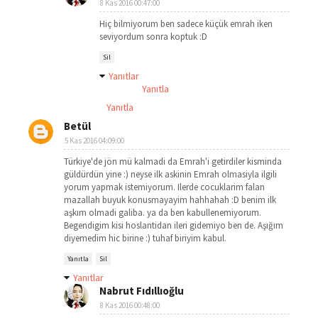
8 Kas 2016 00:47:00
Hiç bilmiyorum ben sadece küçük emrah iken
seviyordum sonra koptuk :D
Sil
Yanıtlar
Yanıtla
Yanıtla
Betül
5 Kas 2016 04:09:00
Türkiye'de jön mü kalmadi da Emrah'i getirdiler kisminda
güldürdün yine :) neyse ilk askinin Emrah olmasiyla ilgili
yorum yapmak istemiyorum. Ilerde cocuklarim falan
mazallah buyuk konusmayayim hahhahah :D benim ilk
aşkım olmadi galiba. ya da ben kabullenemiyorum.
Begendigim kisi hoslantidan ileri gidemiyo ben de. Aşığım
diyemedim hic birine :) tuhaf biriyim kabul.
Yanıtla
Sil
Yanıtlar
Nabrut Fıdıllıoğlu
8 Kas 2016 00:48:00