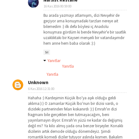
16 Kas 2016 00:59:00
Bu arada yazmayı atlamışım, dizi Nevşehir de
geçiyor ama konuşmadaki tarzları nereye ait
bilemedim :) ilk defa böylesi iç Anadolu
konuşması gördüm ki bende Nevşehir'e bir saatlik
uzaklıktaki bir Kayseri menşeili bir vatandaşımdır
hem anne hem baba olarak :):)
Sil
Yanıtlar
Yanıtla
Yanıtla
Unknown
6 Kas 2016 12:31:00
Hahaha :) Kardeşimin Küçük İbo'ya aşık olduğu geldi
aklıma:):) O zamanlar Küçük İbo'nun bir dizisi vardı, o
dizideki partnerinden felan kıskanırdı :):) Emrah'ın dizi
fragmanı bile gerçekten ben tutmayacağım, beni
yayınlamayın diyor. Emrah'ın yüzü ne kadar da değişmiş
değil mi? Ya kilo almış yada ona benzer birşeyler. Konaklı
dizilerin artık demode olduğu dönemdeyiz. Şimdi
romantik komedi diziler tutuyor aslında kısmen. Bakalım