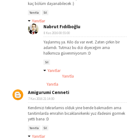
kaç bölüm dayanabilecek :)
Yanıtla
Sil
Yanıtlar
Nabrut Fıdıllıoğlu
8 Kas 2016 00:55:00
Yaşlanmış ya. Kilo da var evet. Zaten çirkin bir
adamdı. Tutmaz bu dizi diyeceğim ama
halkımıza güvenmiyorum :D
Sil
Yanıtlar
Yanıtla
Yanıtla
Amigurumi Cenneti
7 Kas 2016 21:14:00
Kendimizi tekrarlamis olduk yine bende bakmadim ama
tanitimlarda emrahin bicaklanirkenki yuz ifadesini gormek
yetti bana :D
Yanıtla
Sil
Yanıtlar