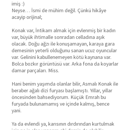
imiş :)
Neyse… İsmi de mühim değil. Çünkü hikâye
acayip orijinal;
Konak var, İntikam almak için evlenmiş bir kadın
var, büyük ihtimalle sonradan celladına aşık
olacak. Doğu ağzı ile konuşamayan, karaya gara
demesinin yeterli olduğunu sanan ucuz oyuncular
var. Gelinini kabullenemeyen kötü kaynana var.
Bolca bozkır görüntüsü var. Arka fona da koyarlar
damar parçaları. Miss.
Hani benim yaşımda olanlar bilir, Asmalı Konak ile
beraber ağalı dizi furyası başlamıştı. Yıllar, yıllar
öncesinden bahsediyorum. Küçük Emrah bu
furyada bulunamamış ve içinde kalmış, bence
yani.
Ya da evlendi ya, karısının dırdırından ku
rtulmak