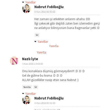
Yanıtlar
Nabrut Fıdıllıoğlu
8 Kas 2016 00:50:00
Her zaman iyi erkekten anlarım ahaha :DD
İlgi çekecek gibi değildi zaten ben izlemedim gerçi
ne anlatıyor bilmiyorum bana fragmanlar yetti :D
Sil
Yanıtlar
Yanıtla
Yanıtla
Nazlı İşte
5 Kas 2016 13:43:00
Onu konaklara düşmüş görmeyeydim!!! :D :D :D
Gel de gülme bu kısma :D :D :D
ALLAH güzellikler nasip etsin sana Nabrut :)
Yanıtla
Sil
Yanıtlar
Nabrut Fıdıllıoğlu
8 Kas 2016 00:51:00