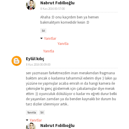
Nabrut Fıdıllıoğlu
8 Kas 2016 00:57:00
Ahaha :D onu kaçırdım ben ya hemen
bakmalıtyım komedidir kesin :D
Sil
Yanıtlar
Yanıtla
Yanıtla
Eylül kılıç
8 Kas 2016 00:09:00
sen yazmasan farketmezdim inan merakımdan fragmana
baktım ancak o kadarına tahammül ederim diye :) lakin şu
yüzüne ne yapmışlar acaba emrah ın da hangi kamera ile
çekmişler ki genç göstermek için çabalamışlar diye merak
ettim :)) oyunculuk dökülüyor o kadar mı eğreti durur belki
de yaşanılan zamdan ya da benden kaynaklı bir durum bu
tarz diziler izlenmiyor artık..
Yanıtla
Sil
Yanıtlar
Nabrut Fıdıllıoğlu