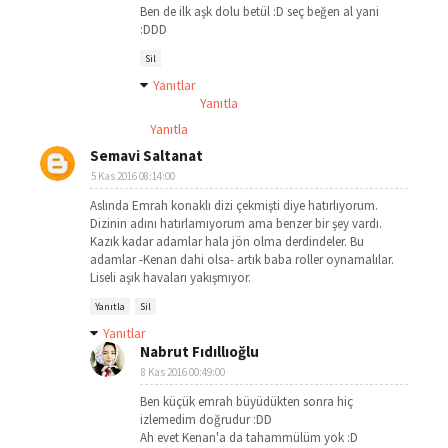
Ben de ilk aşk dolu betül :D seç beğen al yani
:DDD
Sil
Yanıtlar
Yanıtla
Yanıtla
Semavi Saltanat
5 Kas 2016 08:14:00
Aslında Emrah konaklı dizi çekmişti diye hatırlıyorum.
Dizinin adını hatırlamıyorum ama benzer bir şey vardı.
Kazık kadar adamlar hala jön olma derdindeler. Bu
adamlar -Kenan dahi olsa- artık baba roller oynamalılar.
Liseli aşık havaları yakışmıyor.
Yanıtla
Sil
Yanıtlar
Nabrut Fıdıllıoğlu
8 Kas 2016 00:49:00
Ben küçük emrah büyüdükten sonra hiç
izlemedim doğrudur :DD
Ah evet Kenan'a da tahammülüm yok :D