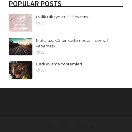
POPULAR POSTS
Evlilik Hikayeleri 21 "Teyzem"
09:00
Muhafazakâr bir kadın neden inter-rail
yapamaz?
09:00
Cadı Avlama Yöntemleri
09:00
Home
About
Contact Us