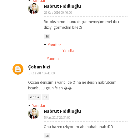
Yanıtlar
Nabrut Fıdıllıoğlu
29 Kas 2016 00:46:00
Botoks hımm bunu düşünmemiştim.evet itici
diziyi görmedim bile :S
Sil
Yanıtlar
Yanıtla
Yanıtla
Çoban kizi
5 Kas 2017 14:41:00
Özcan denizimiz var bi de O’na ne dersin nabrutcum
istanbullu gelin felan ��
Yanıtla
Sil
Yanıtlar
Nabrut Fıdıllıoğlu
5 Kas 2017 22:34:00
Onu bazen izliyorum ahahahahahah :DD
Sil