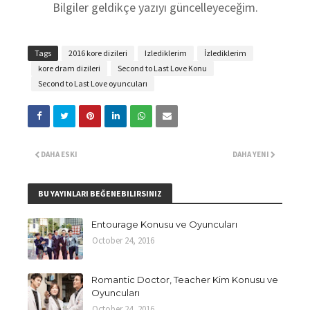
Bilgiler geldikçe yazıyı güncelleyeceğim.
Tags
2016 kore dizileri
Izlediklerim
İzlediklerim
kore dram dizileri
Second to Last Love Konu
Second to Last Love oyuncuları
DAHA ESKI
DAHA YENI
BU YAYINLARI BEĞENEBILIRSINIZ
Entourage Konusu ve Oyuncuları
October 24, 2016
Romantic Doctor, Teacher Kim Konusu ve
Oyuncuları
October 24, 2016