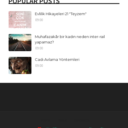
POPULAR POSTS
Evlilik Hikayeleri 21 "Teyzem"
09:00
Muhafazakâr bir kadın neden inter-rail
yapamaz?
09:00
Cadı Avlama Yöntemleri
09:00
Home
About
Contact Us