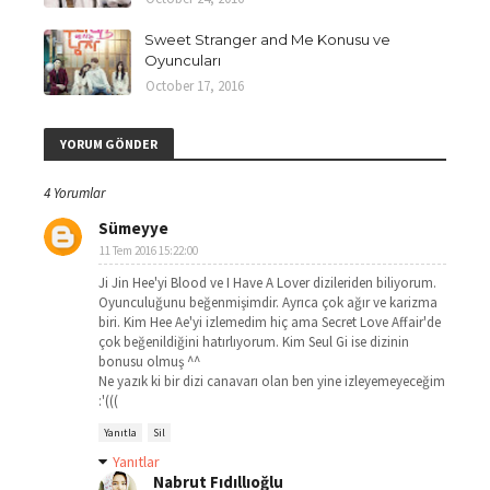
Sweet Stranger and Me Konusu ve
Oyuncuları
October 17, 2016
YORUM GÖNDER
4 Yorumlar
Sümeyye
11 Tem 2016 15:22:00
Ji Jin Hee'yi Blood ve I Have A Lover dizileriden biliyorum.
Oyunculuğunu beğenmişimdir. Ayrıca çok ağır ve karizma
biri. Kim Hee Ae'yi izlemedim hiç ama Secret Love Affair'de
çok beğenildiğini hatırlıyorum. Kim Seul Gi ise dizinin
bonusu olmuş ^^
Ne yazık ki bir dizi canavarı olan ben yine izleyemeyeceğim
:'(((
Yanıtla
Sil
Yanıtlar
Nabrut Fıdıllıoğlu