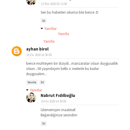
12 Tem 2016 01:12:00
Sen bu haberleri okuma bile bence :D
Sil
Yanıtlar
Yanıtla
Yanıtla
ayhan birol
16 Eki 2020 16:58:00
bence muhteşem bir diziydi...manzaralar olsun duygusallık
olsun...50 yaşındayım belki o nedenle bu kadar
duygusalım...
Yanıtla
Sil
Yanıtlar
Nabrut Fıdıllıoğlu
19 Eki 2020 14:30:00
İzlememişim maalesef.
Beğendiğinize sevindim
Sil