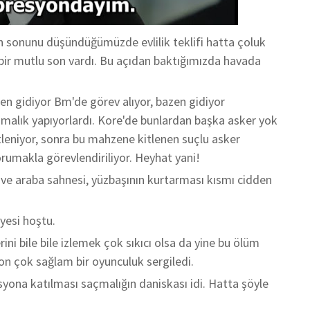
n sonunu düşündüğümüzde evlilik teklifi hatta çoluk
 bir mutlu son vardı. Bu açıdan baktığımızda havada
zen gidiyor Bm'de görev alıyor, bazen gidiyor
malık yapıyorlardı. Kore'de bunlardan başka asker yok
tleniyor, sonra bu mahzene kitlenen suçlu asker
umakla görevlendiriliyor. Heyhat yani!
ve araba sahnesi, yüzbaşının kurtarması kısmı cidden
yesi hoştu.
ini bile bile izlemek çok sıkıcı olsa da yine bu ölüm
Won çok sağlam bir oyunculuk sergiledi.
syona katılması saçmalığın daniskası idi. Hatta şöyle