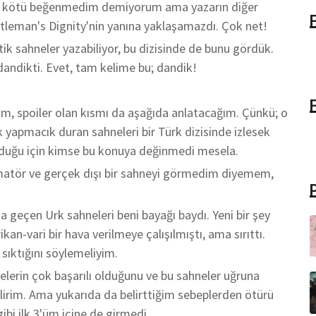
ldii kötü beğenmedim demiyorum ama yazarın diğer
entleman's Dignity'nin yanına yaklaşamazdı. Çok net!
k sahneler yazabiliyor, bu dizisinde de bunu gördük.
dandikti. Evet, tam kelime bu; dandik!
m, spoiler olan kısmı da aşağıda anlatacağım. Çünkü; o
 yapmacık duran sahneleri bir Türk dizisinde izlesek
 olduğu için kimse bu konuya değinmedi mesela.
 amatör ve gerçek dışı bir sahneyi görmedim diyemem,
da geçen Urk sahneleri beni bayağı baydı. Yeni bir şey
an-vari bir hava verilmeye çalışılmıştı, ama sırıttı.
 sıktığını söylemeliyim.
lerin çok başarılı olduğunu ve bu sahneler uğruna
lirim. Ama yukarıda da belirttiğim sebeplerden ötürü
ibi ilk 3'üm içine de girmedi.