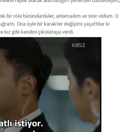
ncelikle replik olarak alamadığım yerlerden bahsedeyim;
bık bir role büründürdüler, anlamadım ve sinir oldum. O
a uğrattı. Ona öyle bir karakter değişimi yaşattılar ki
e kız gibi kendini çikolataya verdi.