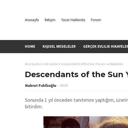
Anasayfa
İletişim
Yazar Hakkında
Forum
HOME
KIŞISEL MESELELER
GERÇEK EVLILIK HIKAYELE
Ana Sayfa
Urk neresi
Descendants of the Sun Yorum ve Replikleri
Descendants of the Sun Y
Nabrut Fıdıllıoğlu
09:00
Sonunda 1 yıl önceden tanıtımını yaptığım, üzeri
bitirdim.