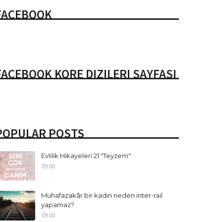
FACEBOOK
FACEBOOK KORE DIZILERI SAYFASI
POPULAR POSTS
Evlilik Hikayeleri 21 "Teyzem"
09:00
Muhafazakâr bir kadın neden inter-rail
yapamaz?
09:00