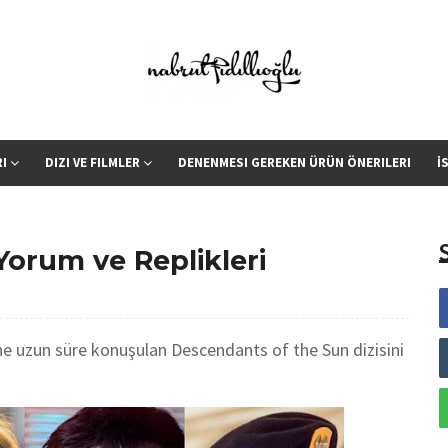
RI
DIZI VE FILMLER
DENENMESI GEREKEN ÜRÜN ÖNERILERI
İ
orum ve Replikleri
ne uzun süre konuşulan Descendants of the Sun dizisini