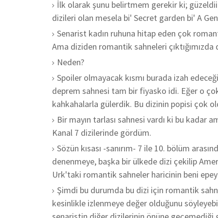
İlk olarak şunu belirtmem gerekir ki; güze
dizileri olan mesela bi' Secret garden bi' A G
Senarist kadın ruhuna hitap eden çok romanti
Ama diziden romantik sahneleri çıktığımızda 
Neden?
Spoiler olmayacak kısmı burada izah edeceği
deprem sahnesi tam bir fiyasko idi. Eğer o çok
kahkahalarla gülerdik. Bu dizinin popisi çok
Bir mayın tarlası sahnesi vardı ki bu kadar
Kanal 7 dizilerinde gördüm.
Sözün kısası -sanırım- 7 ile 10. bölüm arasın
denenmeye, başka bir ülkede dizi çekilip Amerik
Urk'taki romantik sahneler haricinin beni epey
Şimdi bu durumda bu dizi için romantik sahne
kesinlikle izlenmeye değer olduğunu söyleyebi
senaristin diğer dizilerinin önüne geçemediği g