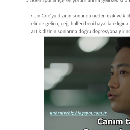
Diziden spoiler içeren yorumlarıma gelirsek ki ö
Jin Goo'yu dizinin sonunda neden ezik ve kılı
elinde gelin çiçeği halleri beni hayal kırıklığın
artık dizinin sonlarına doğru depresyona girinc