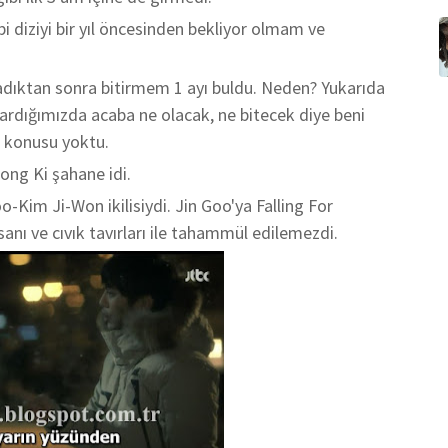
bi diziyi bir yıl öncesinden bekliyor olmam ve
ladıktan sonra bitirmem 1 ayı buldu. Neden? Yukarıda
ıkardığımızda acaba ne olacak, ne bitecek diye beni
 konusu yoktu.
ong Ki şahane idi.
oo
-
Kim Ji-Won ikilisiydi. Jin Goo'ya Falling For
anı ve cıvık tavırları ile tahammül edilemezdi.