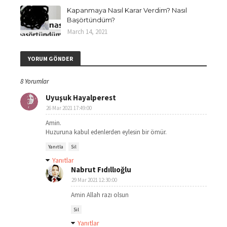
Kapanmaya Nasıl Karar Verdim? Nasıl
Başörtündüm?
March 14, 2021
YORUM GÖNDER
8 Yorumlar
Uyuşuk Hayalperest
26 Mar 2021 17:49:00
Amin.
Huzuruna kabul edenlerden eylesin bir ömür.
Yanıtla
Sil
Yanıtlar
Nabrut Fıdıllıoğlu
29 Mar 2021 12:30:00
Amin Allah razı olsun
Sil
Yanıtlar