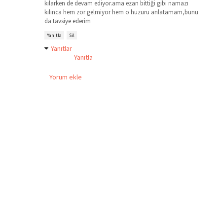
kılarken de devam ediyor.ama ezan bittiği gibi namazı
kılınca hem zor gelmiyor hem o huzuru anlatamam,bunu
da tavsiye ederim
Yanıtla
Sil
Yanıtlar
Yanıtla
Yorum ekle