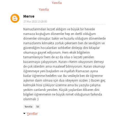
Yanıtla
Yanıtla
Merve
27 Mar 2021 13:20:00
Namazlarımdan lezzet aldığım ve büyük bir hevesle
namaza koştuğum dönemler hep en dertli olduğum
dönemler olmuştur. Sakin ve huzurlu olduğum dönemlerde
namazlarımı kılmakta zorluk çekersem ben de sevdiğim ve
güvendiğim hocalardan sohbetler dinleyip dini kitaplar
okumaya gayret ediyorum. Hem eksik bilgilerim
tamamlanıyor hem de az da olsa o lezzeti yeniden
kazanmaya çalışıyorum. Kuran-ı Kerim okuyorum demeyi
de çok isterdim ama maalesef bilmiyorum. Kuran okumayı
öğrenmeye yeni başladım ve inşallah Ramazan ayına
kadar öğrenme hedefim var. Bu vesileyle ben de öğrenme
aşkımın daim olması için dua isteyeyim sizden :) Bazen geç
kalmışlık hissi çöküyor üzerime ama bu yazıyla çalışma
şevkim canlandı yeniden. Küçük yaşlardan itibaren dini
bilgileri öğrenmenin ne büyük nimet olduğunun farkında
olunmalı :)
Yanıtla
Sil
Yanıtlar