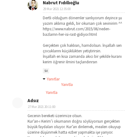
Nabrut Fıdıllıoğlu
29 Mar 2021 12:35:00
Dertli olduğum dönemler sarılıyorum deyince şu
yazım aklıma geldi, bir okursan çok sevinirim ^^
https://www.nabrut.com/2015/06/neden-
bazlarnn-her-isi-rast-gidiyor.html
Gerçekten çok haklısın, hamdolsun. İnşallah sen
çocuklarını küçüklükten yetiştirirsin.
İnşallah en kısa zamanda akıcı bir şekilde kuranı
kerim öğrenir ilmini taçlandırırsın
Sil
Yanıtlar
Yanıtla
Yanıtla
Adsız
27 Mar 2021 20:11:00
Gecenin bereketi üzerimize olsun.
Kur’an-ı Kerim’i okumanın doğru söylüyorsun gerçekten
büyük faydaları oluyor. Kur’an dinlemek, mealen okuyup
üzerine düşünmek hatta ezber yapmakta işe yarıyor.