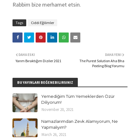
Rabbim bize merhamet etsin.
Tags
Ciddi Eğilimler
DAHA ESKI
DAHA YENI
Yarım Bıraktığım Diziler 2021
The Purest Solution Aha Bha
Peeling Blog Yorumu
BU YAYINLARI BEĞENEBILIRSINIZ
Yemediğim Tüm Yemeklerden Özür
Diliyorum!
November 20, 2021
Namazlarımdan Zevk Alamıyorum, Ne
Yapmalıyım?
March 26, 2021