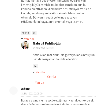
Namaz kılmaya değer veren kimselerle özellikle yaşı
ilerlemiş büyüklerimizle muhabbet etmek onların bu
konuda anlattıklarını dinlemekte beni etkiliyor. Ve bir de
kainatı, yaratılmışları tefekkür etmek. İslam tarihini
okumak. Dünyanın çeşitli yerlerinde yaşayan
Müslümanların hayatlarını okumak veya izlemek.
Yanıtla
Sil
Yanıtlar
Nabrut Fıdıllıoğlu
29 Mar 2021 12:38:00
Amin Allah razı olsun. Ne güzel yollar sunmuşsun.
Ben de okuyanlar da istifa edecektir.
Sil
Yanıtlar
Yanıtla
Yanıtla
Adsız
31 Mar 2021 22:09:00
Burada aslında kime secde ettiğimizi iyi idrak etmek gerek
diye düşünüyorum bunun için Rabbimizi araştırmalıyız