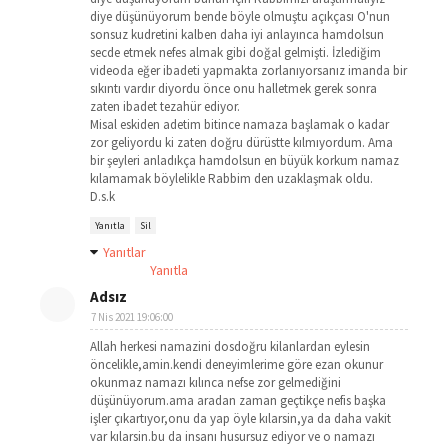
diye düşünüyorum bende böyle olmuştu açıkçası O'nun
sonsuz kudretini kalben daha iyi anlayınca hamdolsun
secde etmek nefes almak gibi doğal gelmişti. İzlediğim
videoda eğer ibadeti yapmakta zorlanıyorsanız imanda bir
sıkıntı vardır diyordu önce onu halletmek gerek sonra
zaten ibadet tezahür ediyor.
Misal eskiden adetim bitince namaza başlamak o kadar
zor geliyordu ki zaten doğru dürüstte kılmıyordum. Ama
bir şeyleri anladıkça hamdolsun en büyük korkum namaz
kılamamak böylelikle Rabbim den uzaklaşmak oldu.
D.s.k
Yanıtla
Sil
Yanıtlar
Yanıtla
Adsız
7 Nis 2021 19:06:00
Allah herkesi namazini dosdoğru kilanlardan eylesin
öncelikle,amin.kendi deneyimlerime göre ezan okunur
okunmaz namazı kılınca nefse zor gelmediğini
düşünüyorum.ama aradan zaman geçtikçe nefis başka
işler çıkartıyor,onu da yap öyle kılarsin,ya da daha vakit
var kılarsin.bu da insanı husursuz ediyor ve o namazı