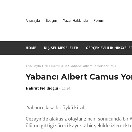
Anasayfa
İletişim
Yazar Hakkında
Forum
HOME
KIŞISEL MESELELER
GERÇEK EVLILIK HIKAYELE
Ana Sayfa
NE OKUYORUM
Yabancı Albert Camus Yorumu
Yabancı Albert Camus Y
Nabrut Fıdıllıoğlu
16:24
Yabancı, kısa bir öykü kitabı.
Cezayir'de alakasız olaylar zinciri sonucunda bir 
ölüme gittiği süreci kayıtsız bir şekilde izlemek