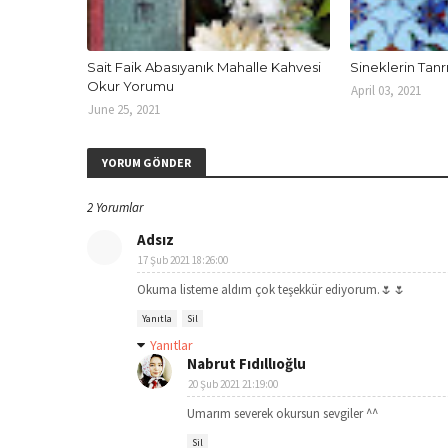
Sait Faik Abasıyanık Mahalle Kahvesi
Sineklerin Tan
Okur Yorumu
April 03, 2021
June 25, 2021
YORUM GÖNDER
2 Yorumlar
Adsız
17 Şub 2021 18:26:00
Okuma listeme aldım çok teşekkür ediyorum.🌷🌷
Yanıtla
Sil
Yanıtlar
Nabrut Fıdıllıoğlu
20 Şub 2021 21:19:00
Umarım severek okursun sevgiler ^^
Sil