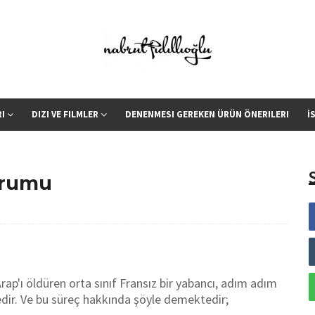
RI
DIZI VE FILMLER
DENENMESI GEREKEN ÜRÜN ÖNERILERI
İ
orumu
Arap'ı öldüren orta sınıf Fransız bir yabancı, adım adım
tedir. Ve bu süreç hakkında şöyle demektedir;