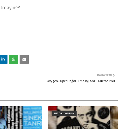
utmayın^^
DAHA YENI
Oxygen Süper Doğal El Masajı SNH-138 Yorumu
NE OKUYORUM