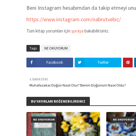
Beni Instagram hesabımdan da takip etmeyi un
https://www.instagram.com/nabrutvebiz/
Tüm kitap yorumları için
şuraya
bakabilirsiniz.
Tags
NE OKUYORUM
Facebook
Twitter
DAHA ESKI
Muhafazakar Düğün Nasıl Olur? Benim Düğünüm Nasıl Oldu?
BU YAYINLARI BEĞENEBILIRSINIZ
NE OKUYORUM
NE OKUYORUM