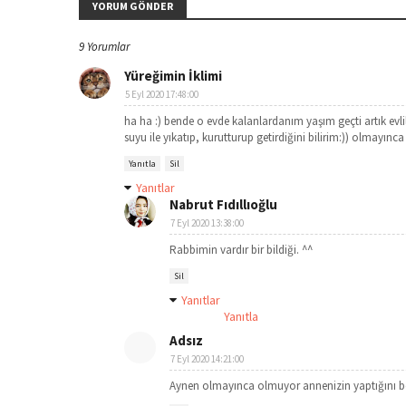
YORUM GÖNDER
9 Yorumlar
Yüreğimin İklimi
5 Eyl 2020 17:48:00
ha ha :) bende o evde kalanlardanım yaşım geçti artık ev
suyu ile yıkatıp, kurutturup getirdiğini bilirim:)) olmayınc
Yanıtla
Sil
Yanıtlar
Nabrut Fıdıllıoğlu
7 Eyl 2020 13:38:00
Rabbimin vardır bir bildiği. ^^
Sil
Yanıtlar
Yanıtla
Adsız
7 Eyl 2020 14:21:00
Aynen olmayınca olmuyor annenizin yaptığını b