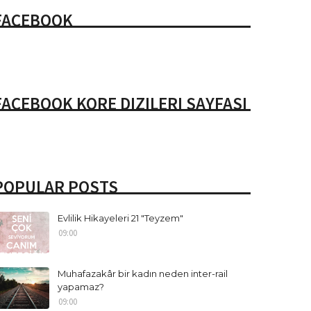
FACEBOOK
FACEBOOK KORE DIZILERI SAYFASI
POPULAR POSTS
Evlilik Hikayeleri 21 "Teyzem"
09:00
Muhafazakâr bir kadın neden inter-rail
yapamaz?
09:00