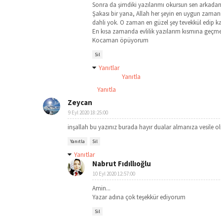
Sonra da şimdiki yazılarımı okursun sen arkada
Şakası bir yana, Allah her şeyin en uygun zamanın
dahli yok. O zaman en güzel şey tevekkül edip ka
En kısa zamanda evlilik yazılarım kısmına geçmen
Kocaman öpüyorum
Sil
Yanıtlar
Yanıtla
Yanıtla
Zeycan
9 Eyl 2020 18:25:00
inşallah bu yazınız burada hayır dualar almanıza vesile ol
Yanıtla
Sil
Yanıtlar
Nabrut Fıdıllıoğlu
10 Eyl 2020 12:57:00
Amin...
Yazar adına çok teşekkür ediyorum
Sil