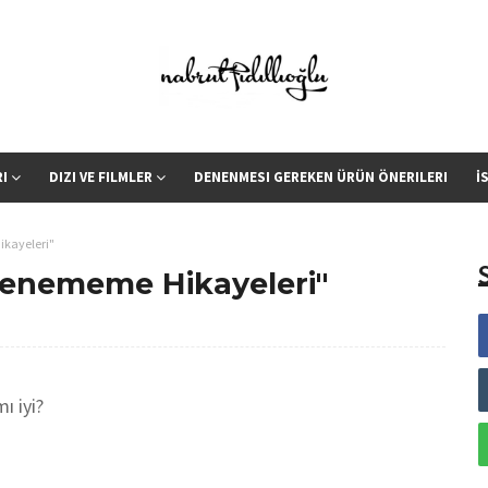
RI
DIZI VE FILMLER
DENENMESI GEREKEN ÜRÜN ÖNERILERI
İ
ikayeleri"
vlenememe Hikayeleri"
ı iyi?