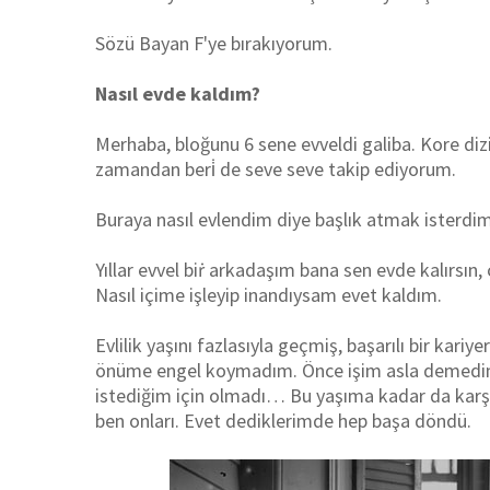
Sözü Bayan F'ye bırakıyorum.
Nasıl evde kaldım?
Merhaba, bloğunu 6 sene evveldi galiba. Kore diz
zamandan beri̇ de seve seve takip ediyorum.
Buraya nasıl evlendim diye başlık atmak isterd
Yıllar evvel biṙ arkadaşım bana sen evde kalırsın,
Nasıl içime işleyip inandıysam evet kaldım.
Evlilik yaşını fazlasıyla geçmiş, başarılı bir kariyer
önüme engel koymadım. Önce işim asla demedim. Ev
istediğim için olmadı… Bu yaşıma kadar da karşım
ben onları. Evet dediklerimde hep başa döndü.