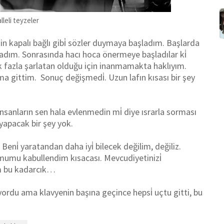
leli teyzeler
kapalı bağlı gibi̇ sözler duymaya başladım. Başlarda
m. Sonrasında hacı hoca önermeye başladılar ki̇
 fazla şarlatan olduğu için inanmamakta haklıyım.
a gittim. Sonuç değişmedi̇. Uzun lafın kısası bir şey
anların sen hala evlenmedin mi̇ diye ısrarla sorması
yapacak bir şey yok.
i̇ yaratandan daha iyi̇ bilecek değilim, değiliz.
urumumu kabullendim kısacası. Mevcudiyetinizi̇
um bu kadarcık…
rdu ama klavyenin başına geçince hepsi̇ uçtu gitti, bu