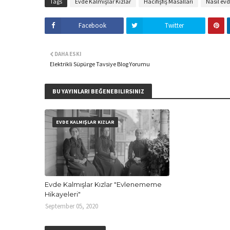
Tags
Evde Kalmışlar Kızlar
Hacıfışfış Masalları
Nasıl ev
Facebook
Twitter
DAHA ESKI
Elektrikli Süpürge Tavsiye Blog Yorumu
BU YAYINLARI BEĞENEBILIRSINIZ
EVDE KALMIŞLAR KIZLAR
Evde Kalmışlar Kızlar "Evlenememe
Hikayeleri"
September 05, 2020