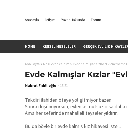
Anasayfa
İletişim
Yazar Hakkında
Forum
HOME
KIŞISEL MESELELER
GERÇEK EVLILIK HIKAYELE
Ana Sayfa
Nasıl evde kaldım
Evde Kalmışlar Kızlar "Evlenememe H
Evde Kalmışlar Kızlar "E
Nabrut Fıdıllıoğlu
13:21
Takdiri ilahiden öteye yol gitmiyor bazen.
Sonra düşünüyorsun, evlense mutsuz olsa daha m
Ama her seferinde mahalleli teyzeler yıldırır.
Bu da böyle bir evde kalmış kız hikayesi işte...