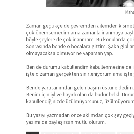
Mahal
Zaman geçtikçe de çevremden ailemden kısmetin 
çok önemsemedim ama zamanla inanmaya başladı
böyle şeylere de çok inanmam. Bu konularda çok
Sonrasında bende o hocalara gittim. Şaka gibi̇ am
olmayacaksa olmuyor ne yaparsan yap.
Ben de durumu kabullendim kabullenmesine de ins
işte o zaman gerçekten sinirleniyorum ama işte 
Bende yaratanımdan gelen başım üstüne dedim. Ben
Benim için iyi̇ ve hayırlı olan da budur belki̇. D
kabullendiğinizde üzülmüyorsunuz, üzülmüyor
Bu yazıyı yazmadan önce aklımdan çok şey geçiyo
yazımı da paylaşırsan mutlu olurum.