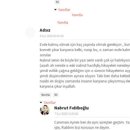
Sil
Yanıtlar
Yanıtla
Yanıtla
Adsız
6 Eyl 2020 02:01:00
Evde kalmış olmak için kaç yaşında olmak gerekiyor , bun
kısmeti çıkar karşısına belki, nasip bu, o zaman evde kal
sorular.
Nabrut senin de böyle bir yazı serin vardı çok iyi hatırlıy
(aaah ah nerede o eski nabrut hacıfışfış hikayeleri nered
şimdi evlilik çağına geldiğim için o sürecin hikayelerin
şimdi düşüncelerimin aynası oluyor. Tabi ben daha bekle
nasibi en doğru zamanda insanın karşısına çıkıyormuş dem
karşısına çıkar inşallah.
Yanıtla
Sil
Yanıtlar
Nabrut Fıdıllıoğlu
7 Eyl 2020 13:43:00
Canımsın.Aynen ben de aynı süreçten geçtim. Ya
işte, Rabbim bizi korusun ne deyim.