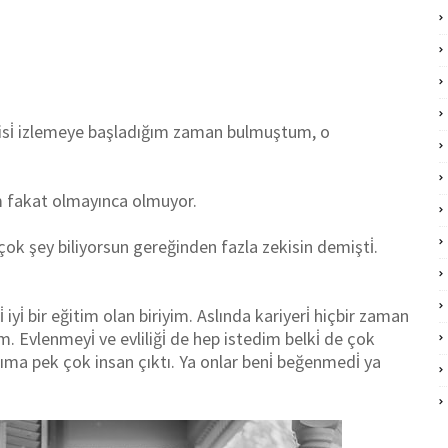
isi̇ izlemeye başladığım zaman b
ulmuştum, o
im fakat olmayınca olmuyor.
 çok şey biliyorsun gereğinden fazla zekisin demişti̇.
i̇ iyi̇ bir eğitim olan biriyim. Aslında kariyeri̇ hiçbir zaman
lenmeyi̇ ve evliliği̇ de hep istedim belki̇ de çok
a pek çok insan çıktı. Ya onlar beni̇ beğenmedi̇ ya