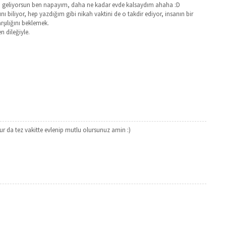
n geliyorsun ben napayım, daha ne kadar evde kalsaydım ahaha :D
ı biliyor, hep yazdığım gibi nikah vaktini de o takdir ediyor, insanın bir
rşılığını beklemek.
 dileğiyle.
ur da tez vakitte evlenip mutlu olursunuz amin :)