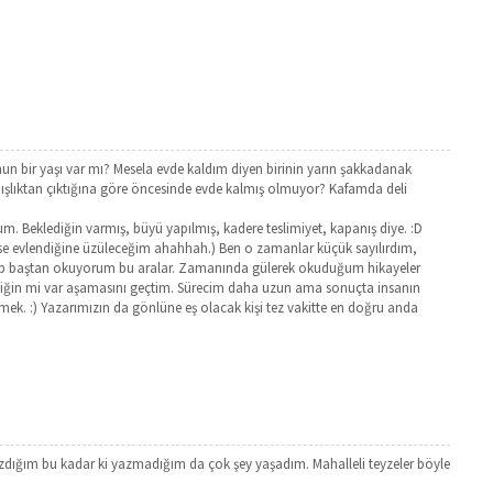
un bir yaşı var mı? Mesela evde kaldım diyen birinin yarın şakkadanak
mışlıktan çıktığına göre öncesinde evde kalmış olmuyor? Kafamda deli
orum. Beklediğin varmış, büyü yapılmış, kadere teslimiyet, kapanış diye. :D
eyse evlendiğine üzüleceğim ahahhah.) Ben o zamanlar küçük sayılırdım,
i açıp baştan okuyorum bu aralar. Zamanında gülerek okuduğum hikayeler
diğin mi var aşamasını geçtim. Sürecim daha uzun ama sonuçta insanın
ek. :) Yazarımızın da gönlüne eş olacak kişi tez vakitte en doğru anda
zdığım bu kadar ki yazmadığım da çok şey yaşadım. Mahalleli teyzeler böyle