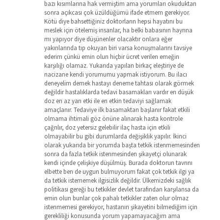
bazı kısımlarına hak vermiştim ama yorumları okuduktan
sonra açıkcası çok üzüldüğümü ifade etmem gerekiyor.
Kötü diye bahsettiğiniz doktorların hepsi hayatını bu
meslek için ötelemiş insanlar, ha belki babasının hayrına
mı yapıyor diye düşünenler olacaktır onlara eğer
yakınlarında tıp okuyan biri varsa konuşmalarını tavsiye
ederim çünkü emin olun hiçbir ücret verilen emeğin
karşılığı olamaz. Yukarıda yapılan birkaç eleştiriye de
nacizane kendi yorumumu yapmak istiyorum. Bu ilacı
deneyelim demek hastayı deneme tahtası olarak görmek
değildir hastalıklarda tedavi basamakları vardır en düşük
doz en az yan etki ile en etkin tedaviyi sağlamak
amaçlanır. Tedaviye ilk basamaktan başlanır fakat etkili
olmama ihtimali göz önüne alınarak hasta kontrole
çağrılır, doz yetersiz gelebilir ilaç hasta için etkili
olmayabilir bu gibi durumlarda değişiklik yapılır. İkinci
olarak yukarıda bir yorumda başta tetkik istenmemesinden
sonra da fazla tetkik istenmesinden şikayetçi olunarak
kendi içinde çelişkiye düşülmüş. Burada doktorun tavrını
elbette ben de uygun bulmuyorum fakat çok tetkik ilgi ya
da tetkik istememek ilgisizlik değildir. Ülkemizdeki sağlık
politikası gereği bu tetkikler devlet tarafından karşılansa da
emin olun bunlar çok pahalı tetkikler zaten olur olmaz
istenmemesi gerekiyor, hastanın şikayetini bilmediğim için
gerekliliği konusunda yorum yapamayacağım ama