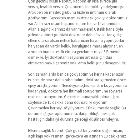
Çok geçmiş olsun Nabrut, Rabbim en kısa sürede şifa
versin, ferahlık versin. Çok önemli bir noktaya değinmişsin.
Artık ben bu meslek grubunu bizlerin imtihanı olarak
görüyorum. Gerçekten memlekette pek çok iyi doktorumuz
var Allah razı olsun hepsinden, am hal ve tavırlarından
Allah’a sığındıklarımız da var maalesef. Üstelik bana öyle
geliyor ki ikinci gruptaki doktorlar daha fazla. Hangi dış
etken olursa olsun netice babamızın hayrına yapmıyorlar -
ha yapan da vardır belki-, karşılığında maaş alıyorlar, en
azından bunun teselli etmesi gerekmez miydi? Etmiyor
demek ki. İyi doktorların sayısının artması için dua
etmekten başka çaremiz yok. Ama belki şunu deneyebiliriz.
Son zamanlarda ben de çok yaptım ve her ne kadar azar
işitsem de biraz daha rahatladım, doktora gitmeden önce
epey araştırıyorum. Neredeyse teşhisi kendim koyuyorum o
kadar yani, doktora her ihtimali soruyorum, ne söylerse
nedenini soruyorum. Gerçekten buna vakti olmadığını
söylerse de 10 dakika daha dolmadı ki diyorum.
Çekinmeden her şeyi söylüyorum. Çünkü mesele sağlık. Bu
durum değişse toplumun muzdarip olduğu pek çok
hastalığın daha iyi duruma geleceği düşüncesindeyim.
Ellerine sağlık Nabrut. Çok güzel bir yönden değinmişsin,
açık kapı yok resmen, gerçektem en azından 10 dakikamız