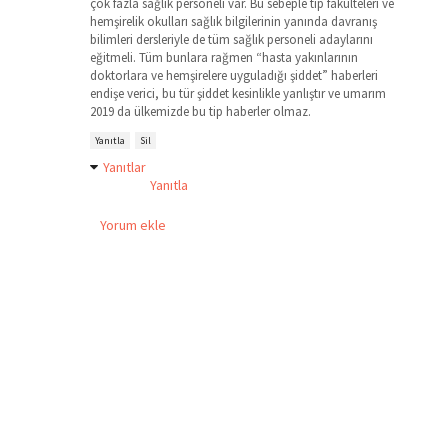
çok fazla sağlık personeli var. Bu sebeple tıp fakülteleri ve
hemşirelik okulları sağlık bilgilerinin yanında davranış
bilimleri dersleriyle de tüm sağlık personeli adaylarını
eğitmeli. Tüm bunlara rağmen “hasta yakınlarının
doktorlara ve hemşirelere uyguladığı şiddet” haberleri
endişe verici, bu tür şiddet kesinlikle yanlıştır ve umarım
2019 da ülkemizde bu tip haberler olmaz.
Yanıtla
Sil
Yanıtlar
Yanıtla
Yorum ekle