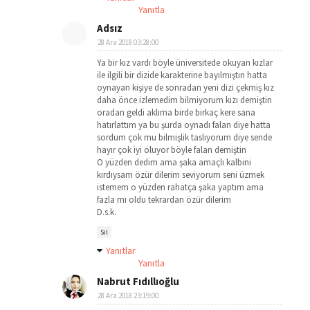
Yanıtla
Adsız
28 Ara 2018 03:28:00
Ya bir kız vardı böyle üniversitede okuyan kızlar
ile ilgili bir dizide karakterine bayılmıştın hatta
oynayan kişiye de sonradan yeni dizi çekmiş kız
daha önce izlemedim bilmiyorum kızı demiştin
oradan geldi aklıma birde birkaç kere sana
hatırlattım ya bu şurda oynadı falan diye hatta
sordum çok mu bilmişlik taslıyorum diye sende
hayır çok iyi oluyor böyle falan demiştin
O yüzden dedim ama şaka amaçlı kalbini
kırdıysam özür dilerim seviyorum seni üzmek
istemem o yüzden rahatça şaka yaptım ama
fazla mı oldu tekrardan özür dilerim
D.s.k.
Sil
Yanıtlar
Yanıtla
Nabrut Fıdıllıoğlu
28 Ara 2018 23:19:00