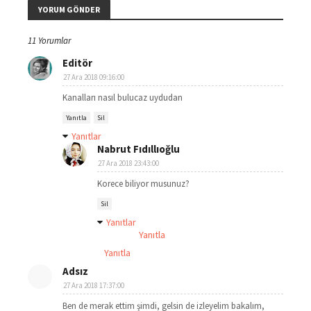
YORUM GÖNDER
11 Yorumlar
Editör
27 Ara 2018 09:16:00
Kanalları nasıl bulucaz uydudan
Yanıtla
Sil
Yanıtlar
Nabrut Fıdıllıoğlu
27 Ara 2018 23:43:00
Korece biliyor musunuz?
Sil
Yanıtlar
Yanıtla
Yanıtla
Adsız
27 Ara 2018 17:37:00
Ben de merak ettim şimdi, gelsin de izleyelim bakalım,