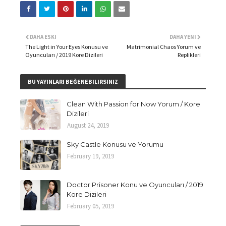
DAHA ESKI
DAHA YENI
The Light in Your Eyes Konusu ve
Matrimonial Chaos Yorum ve
Oyuncuları / 2019 Kore Dizileri
Replikleri
BU YAYINLARI BEĞENEBILIRSINIZ
Clean With Passion for Now Yorum / Kore
Dizileri
August 24, 2019
Sky Castle Konusu ve Yorumu
February 19, 2019
Doctor Prisoner Konu ve Oyuncuları / 2019
Kore Dizileri
February 05, 2019