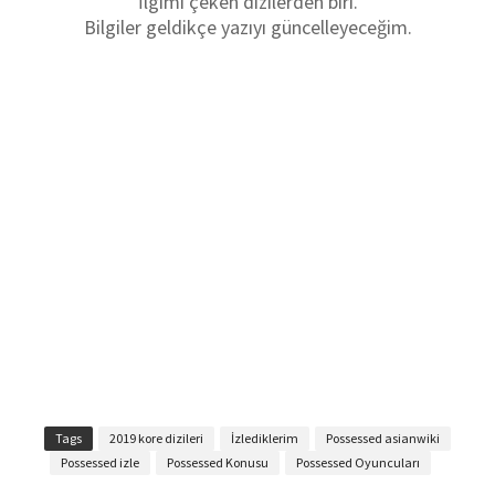
İlgimi çeken dizilerden biri.
Bilgiler geldikçe yazıyı güncelleyeceğim.
Tags
2019 kore dizileri
İzlediklerim
Possessed asianwiki
Possessed izle
Possessed Konusu
Possessed Oyuncuları