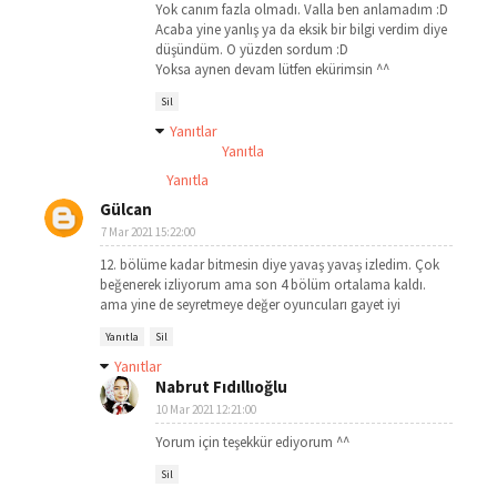
Yok canım fazla olmadı. Valla ben anlamadım :D
Acaba yine yanlış ya da eksik bir bilgi verdim diye
düşündüm. O yüzden sordum :D
Yoksa aynen devam lütfen ekürimsin ^^
Sil
Yanıtlar
Yanıtla
Yanıtla
Gülcan
7 Mar 2021 15:22:00
12. bölüme kadar bitmesin diye yavaş yavaş izledim. Çok
beğenerek izliyorum ama son 4 bölüm ortalama kaldı.
ama yine de seyretmeye değer oyuncuları gayet iyi
Yanıtla
Sil
Yanıtlar
Nabrut Fıdıllıoğlu
10 Mar 2021 12:21:00
Yorum için teşekkür ediyorum ^^
Sil