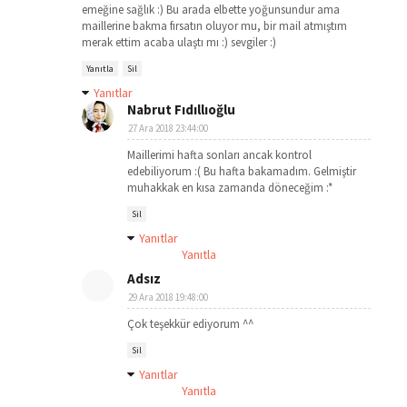
emeğine sağlık :) Bu arada elbette yoğunsundur ama
maillerine bakma fırsatın oluyor mu, bir mail atmıştım
merak ettim acaba ulaştı mı :) sevgiler :)
Yanıtla
Sil
Yanıtlar
Nabrut Fıdıllıoğlu
27 Ara 2018 23:44:00
Maillerimi hafta sonları ancak kontrol
edebiliyorum :( Bu hafta bakamadım. Gelmiştir
muhakkak en kısa zamanda döneceğim :*
Sil
Yanıtlar
Yanıtla
Adsız
29 Ara 2018 19:48:00
Çok teşekkür ediyorum ^^
Sil
Yanıtlar
Yanıtla