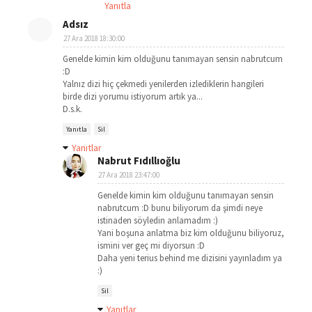
Yanıtla
Adsız
27 Ara 2018 18:30:00
Genelde kimin kim olduğunu tanımayan sensin nabrutcum
:D
Yalnız dizi hiç çekmedi yenilerden izlediklerin hangileri
birde dizi yorumu istiyorum artık ya...
D.s.k.
Yanıtla
Sil
Yanıtlar
Nabrut Fıdıllıoğlu
27 Ara 2018 23:47:00
Genelde kimin kim olduğunu tanımayan sensin
nabrutcum :D bunu biliyorum da şimdi neye
istinaden söyledin anlamadım :)
Yani boşuna anlatma biz kim olduğunu biliyoruz,
ismini ver geç mi diyorsun :D
Daha yeni terius behind me dizisini yayınladım ya
:)
Sil
Yanıtlar