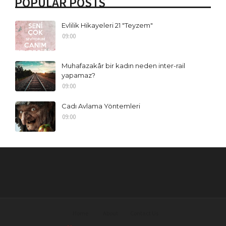
POPULAR POSTS
Evlilik Hikayeleri 21 "Teyzem"
09:00
Muhafazakâr bir kadın neden inter-rail
yapamaz?
09:00
Cadı Avlama Yöntemleri
09:00
Home
About
Contact Us