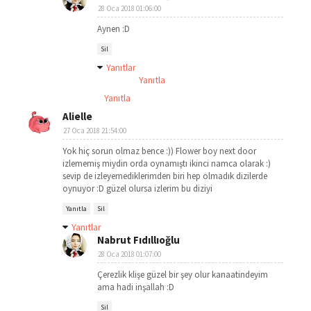
28 Oca 2018 01:06:00
Aynen :D
Sil
Yanıtlar
Yanıtla
Yanıtla
Alielle
27 Oca 2018 21:54:00
Yok hiç sorun olmaz bence :)) Flower boy next door
izlememiş miydin orda oynamıştı ikinci namca olarak :)
sevip de izleyemediklerimden biri hep olmadık dizilerde
oynuyor :D güzel olursa izlerim bu diziyi
Yanıtla
Sil
Yanıtlar
Nabrut Fıdıllıoğlu
28 Oca 2018 01:07:00
Çerezlik klişe güzel bir şey olur kanaatindeyim
ama hadi inşallah :D
Sil