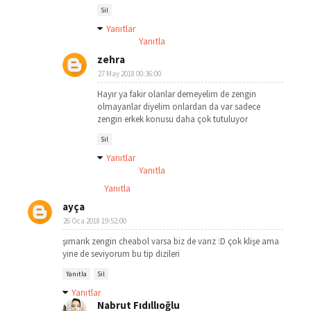
Sil
Yanıtlar
Yanıtla
zehra
27 May 2018 00:36:00
Hayır ya fakir olanlar demeyelim de zengin
olmayanlar diyelim onlardan da var sadece
zengin erkek konusu daha çok tutuluyor
Sil
Yanıtlar
Yanıtla
Yanıtla
ayça
26 Oca 2018 19:52:00
şımarık zengin cheabol varsa biz de varız :D çok klişe ama
yine de seviyorum bu tip dizileri
Yanıtla
Sil
Yanıtlar
Nabrut Fıdıllıoğlu