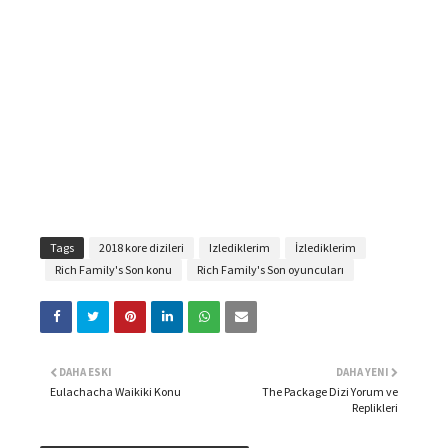
Tags
2018 kore dizileri
Izlediklerim
İzlediklerim
Rich Family's Son konu
Rich Family's Son oyuncuları
DAHA ESKI
DAHA YENI
Eulachacha Waikiki Konu
The Package Dizi Yorum ve
Replikleri