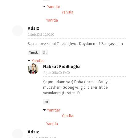
Yanıtlar
Yanıtla
Yanıtla
Adsız
1 Şub 2018 10:00:00
Secret love kanal 7 de başlıyor. Duydun mu? Ben şaşkınım
Yanıtla
Sil
Yanıtlar
Nabrut Fıdıllıoğlu
2 Şub 2018 00:49:00
Şaşırmadaım ya :) Daha önce de Sarayın
mücevheri, Goong vs. gibi diziler Trt'de
yayınlanmıştı zaten :D
Sil
Yanıtlar
Yanıtla
Yanıtla
Adsız