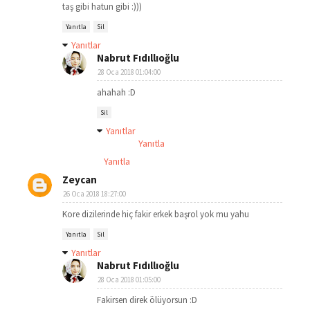
taş gibi hatun gibi :)))
Yanıtla
Sil
Yanıtlar
Nabrut Fıdıllıoğlu
28 Oca 2018 01:04:00
ahahah :D
Sil
Yanıtlar
Yanıtla
Yanıtla
Zeycan
26 Oca 2018 18:27:00
Kore dizilerinde hiç fakir erkek başrol yok mu yahu
Yanıtla
Sil
Yanıtlar
Nabrut Fıdıllıoğlu
28 Oca 2018 01:05:00
Fakirsen direk ölüyorsun :D