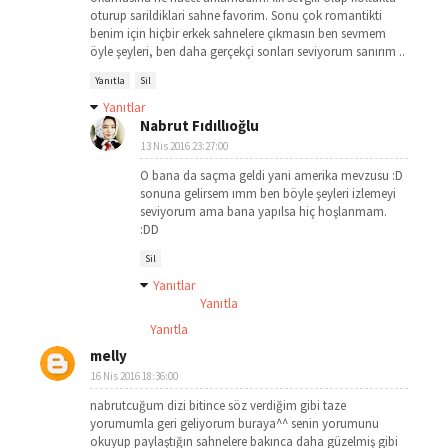
oturup sarildiklari sahne favorim. Sonu çok romantikti
benim için hiçbir erkek sahnelere çıkmasın ben sevmem
öyle şeyleri, ben daha gerçekçi sonları seviyorum sanırım ..
Yanıtla
Sil
Yanıtlar
Nabrut Fıdıllıoğlu
13 Nis 2016 23:27:00
O bana da saçma geldi yani amerika mevzusu :D
sonuna gelirsem ımm ben böyle şeyleri izlemeyi
seviyorum ama bana yapılsa hiç hoşlanmam.
:DD
Sil
Yanıtlar
Yanıtla
Yanıtla
melly
16 Nis 2016 18:36:00
nabrutcuğum dizi bitince söz verdiğim gibi taze
yorumumla geri geliyorum buraya^^ senin yorumunu
okuyup paylaştığın sahnelere bakınca daha güzelmiş gibi