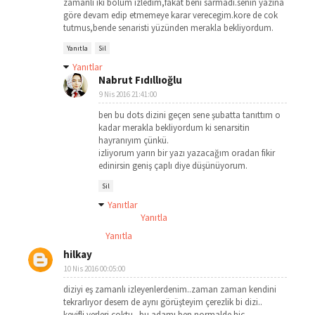
zamanli iki bölüm izledim,fakat beni sarmadi.senin yazina
göre devam edip etmemeye karar verecegim.kore de cok
tutmus,bende senaristi yüzünden merakla bekliyordum.
Yanıtla
Sil
Yanıtlar
Nabrut Fıdıllıoğlu
9 Nis 2016 21:41:00
ben bu dots dizini geçen sene şubatta tanıttım o
kadar merakla bekliyordum ki senarsitin
hayranıyım çünkü.
izliyorum yarın bir yazı yazacağım oradan fikir
edinirsin geniş çaplı diye düşünüyorum.
Sil
Yanıtlar
Yanıtla
Yanıtla
hilkay
10 Nis 2016 00:05:00
diziyi eş zamanlı izleyenlerdenim..zaman zaman kendini
tekrarlıyor desem de aynı görüşteyim çerezlik bi dizi..
keyifli yerleri çoktu.. bu adamı ben normalde hiç