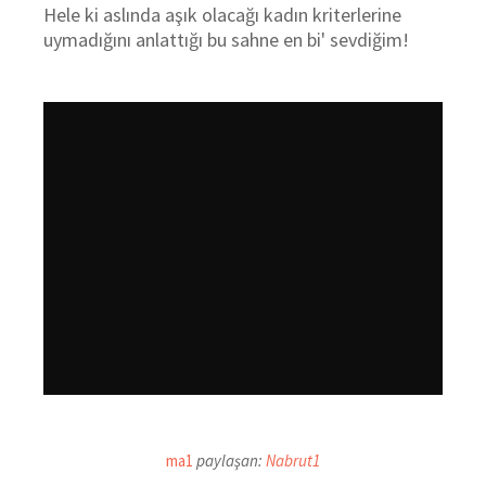
Hele ki aslında aşık olacağı kadın kriterlerine
uymadığını anlattığı bu sahne en bi' sevdiğim!
ma1
paylaşan:
Nabrut1