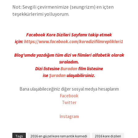
Not: Sevgili çevirmenimize (seungrizm) en içten
teşekkürlerimi yolluyorum.
Facebook Kore Dizileri Sayfamı takip etmek
için:
https://www.facebook.com/koredizifilmreplikleri1
Blog'umda yazdığım tüm dizi ve filmleri alfabetik olarak
sıraladım.
Dizi listesine
Buradan
film listesine
ise
Şuradan
ulaşabilirsiniz.
Bana ulaşabileceğiniz diğer sosyal medya hesaplarım
Facebook
Twitter
Instagram
Tags
2016 en güzel kore romantik komedi
2016 kore dizileri