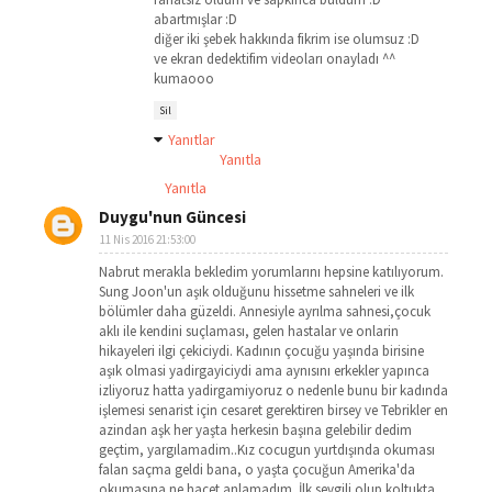
abartmışlar :D
diğer iki şebek hakkında fikrim ise olumsuz :D
ve ekran dedektifim videoları onayladı ^^
kumaooo
Sil
Yanıtlar
Yanıtla
Yanıtla
Duygu'nun Güncesi
11 Nis 2016 21:53:00
Nabrut merakla bekledim yorumlarını hepsine katılıyorum.
Sung Joon'un aşık olduğunu hissetme sahneleri ve ilk
bölümler daha güzeldi. Annesiyle ayrılma sahnesi,çocuk
aklı ile kendini suçlaması, gelen hastalar ve onlarin
hikayeleri ilgi çekiciydi. Kadının çocuğu yaşında birisine
aşık olmasi yadirgayiciydi ama aynısını erkekler yapınca
izliyoruz hatta yadirgamiyoruz o nedenle bunu bir kadında
işlemesi senarist için cesaret gerektiren birsey ve Tebrikler en
azindan aşk her yaşta herkesin başına gelebilir dedim
geçtim, yargılamadim..Kız cocugun yurtdışında okuması
falan saçma geldi bana, o yaşta çocuğun Amerika'da
okumasına ne hacet anlamadım. İlk sevgili olup koltukta