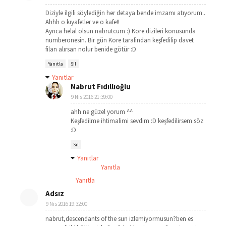
Diziyle ilgili söylediğin her detaya bende imzamı atıyorum..
Ahhh o kıyafetler ve o kafe!!
Ayrıca helal olsun nabrutcum :) Kore dizileri konusunda
numberonesin. Bir gün Kore tarafından keşfedilip davet
filan alırsan nolur benide götür :D
Yanıtla
Sil
Yanıtlar
Nabrut Fıdıllıoğlu
9 Nis 2016 21:39:00
ahh ne güzel yorum ^^
Keşfedilme ihtimalimi sevdim :D keşfedilirsem söz
:D
Sil
Yanıtlar
Yanıtla
Yanıtla
Adsız
9 Nis 2016 19:32:00
nabrut,descendants of the sun izlemiyormusun?ben es