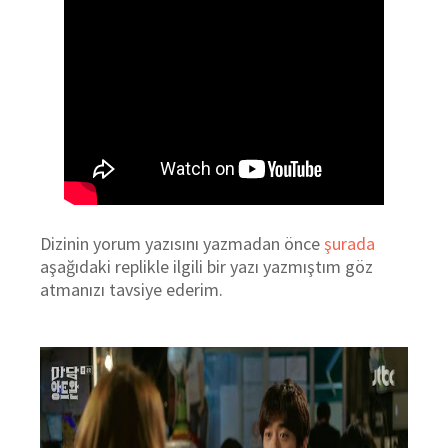
Dizinin yorum yazısını yazmadan önce
şurada
aşağıdaki replikle ilgili bir yazı yazmıştım göz
atmanızı tavsiye ederim.