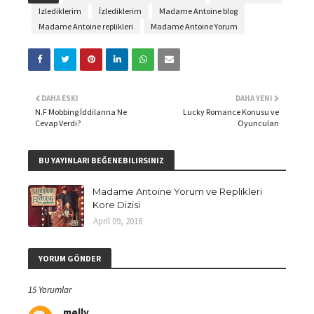
Izlediklerim
İzlediklerim
Madame Antoine blog
Madame Antoine replikleri
Madame Antoine Yorum
DAHA ESKI
DAHA YENI
N.F Mobbing İddilarına Ne
Lucky Romance Konusu ve
Cevap Verdi?
Oyuncuları
BU YAYINLARI BEĞENEBILIRSINIZ
Madame Antoine Yorum ve Replikleri
Kore Dizisi
April 09, 2016
YORUM GÖNDER
15 Yorumlar
melly