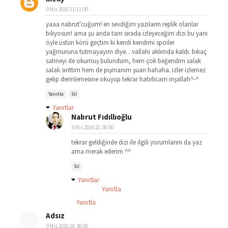
9 Nis 2016 11:11:00
yaaa nabrut'cuğum! en sevdiğim yazıların replik olanlar
biliyosun! ama şu anda tam sırada izleyeceğim dizi bu yani
öyle üstün körü geçtim ki kendi kendimi spoiler
yağmuruna tutmayayım diye... vallahi aklımda kaldı. bikaç
sahneyi de okumuş bulundum, hem çok beğendim salak
salak sırıttım hem de pişmanım şuan hahaha. izler izlemez
gelip derinlemesine okuyup tekrar hatırlicam inşallah^-^
Yanıtla
Sil
Yanıtlar
Nabrut Fıdıllıoğlu
9 Nis 2016 21:38:00
tekrar geldiğinde dizi ile ilgili yorumlarını da yaz
ama merak ederim ^^
Sil
Yanıtlar
Yanıtla
Yanıtla
Adsız
9 Nis 2016 18:36:00