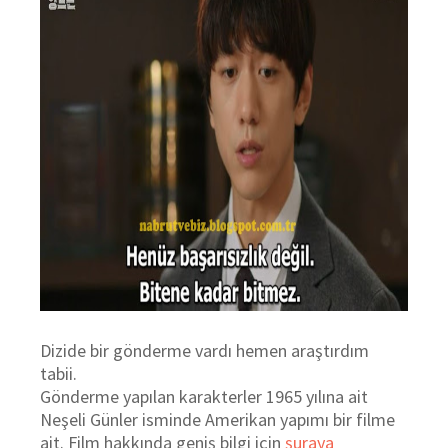
Dizide bir gönderme vardı hemen araştırdım
tabii.
Gönderme yapılan karakterler 1965 yılına ait
Neşeli Günler isminde Amerikan yapımı bir filme
ait. Film hakkında geniş bilgi için
şuraya