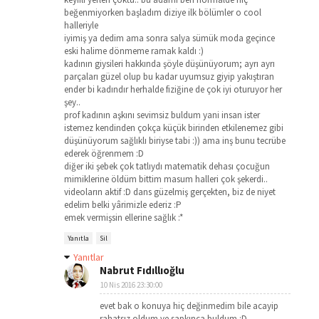
beğenmiyorken başladım diziye ilk bölümler o cool
halleriyle
iyimiş ya dedim ama sonra salya sümük moda geçince
eski halime dönmeme ramak kaldı :)
kadının giysileri hakkında şöyle düşünüyorum; ayrı ayrı
parçaları güzel olup bu kadar uyumsuz giyip yakıştıran
ender bi kadındır herhalde fiziğine de çok iyi oturuyor her
şey..
prof kadının aşkını sevimsiz buldum yani insan ister
istemez kendinden çokça küçük birinden etkilenemez gibi
düşünüyorum sağlıklı biriyse tabi :)) ama inş bunu tecrübe
ederek öğrenmem :D
diğer iki şebek çok tatlıydı matematik dehası çocuğun
mimiklerine öldüm bittim masum halleri çok şekerdi..
videoların aktif :D dans güzelmiş gerçekten, biz de niyet
edelim belki yârimizle ederiz :P
emek vermişsin ellerine sağlık :*
Yanıtla
Sil
Yanıtlar
Nabrut Fıdıllıoğlu
10 Nis 2016 23:30:00
evet bak o konuya hiç değinmedim bile acayip
rahatsız oldum ve sapkınca buldum :D