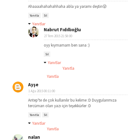
Ahaaaahahahahhaha abla ya yaramı deştin😜
Yanıtla
Sil
Yanıtlar
Nabrut Fıdıllıoğlu
27 Tem 2015 21:58:00
oyy kıymamam ben sana :)
Sil
Yanıtlar
Yanıtla
Yanıtla
Ayşe
1 Ağu 2015 00:11:00
Antep'te de çok kullanılır bu kelime :D Duygularımıza
tercüman olan yazı için teşekkürler :D
Yanıtla
Sil
Yanıtlar
Yanıtla
nalan