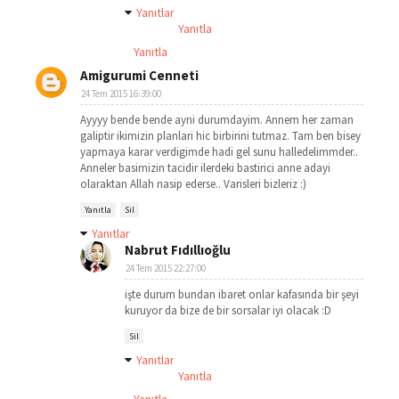
Yanıtlar
Yanıtla
Yanıtla
Amigurumi Cenneti
24 Tem 2015 16:39:00
Ayyyy bende bende ayni durumdayim. Annem her zaman
galiptir ikimizin planlari hic birbirini tutmaz. Tam ben bisey
yapmaya karar verdigimde hadi gel sunu halledelimmder..
Anneler basimizin tacidir ilerdeki bastirici anne adayi
olaraktan Allah nasip ederse.. Varisleri bizleriz :)
Yanıtla
Sil
Yanıtlar
Nabrut Fıdıllıoğlu
24 Tem 2015 22:27:00
işte durum bundan ibaret onlar kafasında bir şeyi
kuruyor da bize de bir sorsalar iyi olacak :D
Sil
Yanıtlar
Yanıtla