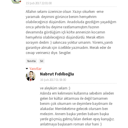
15 Şub 2017 22:01:00
Allahın selamı üzerinize olsun .Yazıyı okurken -eme
yaramak- deyimini görünce benim hemşehrim
olabileceğinizi düşündüm. Anadoluda gezdiğim yaşadığım
onca şehirde bu deyime rastlamamıştım.Yazının
devamında gördüğüm içli köfte annenizin kocamın
hemşehrisi olabileceğinizi düşündürdü. Merak ettim
sorayım dedim :) sakıncası yoktur umarım. Yöremi,yanıtı
garantiye almak için özellikle yazmadım. Merak eder de
cevap verirseniz diye. Sevgiler.
Yanıtla
Sil
Yanıtlar
Nabrut Fıdıllıoğlu
16 Şub 2017 01:58:00
ve aleyküm selam :)
Aslında em kelimesini kullanma sebebim aileden
gelen bir kültür aktarması ile değil tamamen
benim çok okumam ve deyimlere bayılmam ile
alakadar. Memleketime gelecek olursam ben
melezim. Annem başka yerden babam başka
yerde göçmüş gelmiş falan derken epey karışığız.
anlatmaya başlasam roman olur hani :)