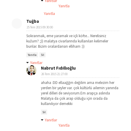
Yanıtlar
Yanıtla
Yanıtla
Tuğba
25 Tem 2015 09:30:00
Sokranmak, eme yaramak ve içli köfte... Nerelisiniz
kužum? ;)) malatya civarlarında kullanılan kelimeler
bunlar. Bizim oralardansın elliham :))
Yanıtla
Sil
Yanıtlar
Nabrut Fıdıllıoğlu
26 Tem 2015 21:27:00
ahaha :DD ellaağğm değilim ama melezim her
yerden bir şeyler var. çok kültürlü ailemin yanında
yerel dilleri de seviyorum.Em arapça aslında
Malatya da çok arap olduğu için orada da
kullanılıyor demekki
Sil
Yanıtlar
Yanıtla