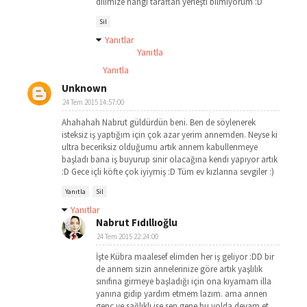
dilimize hangi taraftan yerleşti bilmiyorum :D
Sil
Yanıtlar
Yanıtla
Yanıtla
Unknown
24 Tem 2015 14:57:00
Ahahahah Nabrut güldürdün beni. Ben de söylenerek
isteksiz iş yaptığım için çok azar yerim annemden. Neyse ki
ultra beceriksiz olduğumu artık annem kabullenmeye
başladı bana iş buyurup sinir olacağına kendi yapıyor artık
:D Gece içli köfte çok iyiymiş :D Tüm ev kızlarına sevgiler :)
Yanıtla
Sil
Yanıtlar
Nabrut Fıdıllıoğlu
24 Tem 2015 22:24:00
İşte Kübra maalesef elimden her iş geliyor :DD bir
de annem sizin annelerinize göre artık yaşlılık
sınıfına girmeye başladığı için ona kıyamam illa
yanına gidip yardım etmem lazım. ama annen
genç ve sağlıklı ise sen gene bu yolda devam et