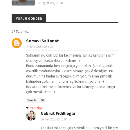
August 05, 2020
YORUM GÖNDER
27 Yorumlar
Semavi Saltanat
24 Tem 2015 10:53:00
Sokranmak, cok itici bir kelimeymiş. En az kendisine isim
olan eylem kadar itici bir kelime :-)
Bunu zamanında ben de çokça yapardım. Şimdi gönüllü
askerlik modundayim. Ev kızı olmayı çok özlemişim. Bu
durumun ne kadar süreceğini bilmiyorum ama şimdilik
halimden çok memnunum hiç Sokranmıyorum :-)
(bu arada kelimenin kökenini ve bu kelimeyi türeten kişiyi
çok merak ettim:-)
Yanıtla
Sil
Yanıtlar
Nabrut Fıdıllıoğlu
24 Tem 2015 22:16:00
Yaa itici mi:) ben çok sevimli bulurum yerel bir şey