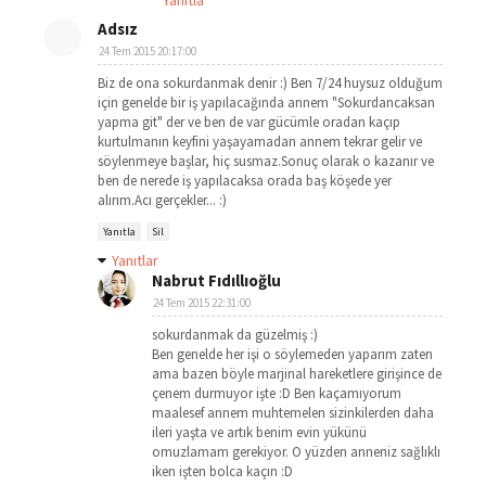
Yanıtla
Adsız
24 Tem 2015 20:17:00
Biz de ona sokurdanmak denir :) Ben 7/24 huysuz olduğum
için genelde bir iş yapılacağında annem "Sokurdancaksan
yapma git" der ve ben de var gücümle oradan kaçıp
kurtulmanın keyfini yaşayamadan annem tekrar gelir ve
söylenmeye başlar, hiç susmaz.Sonuç olarak o kazanır ve
ben de nerede iş yapılacaksa orada baş köşede yer
alırım.Acı gerçekler... :)
Yanıtla
Sil
Yanıtlar
Nabrut Fıdıllıoğlu
24 Tem 2015 22:31:00
sokurdanmak da güzelmiş :)
Ben genelde her işi o söylemeden yaparım zaten
ama bazen böyle marjinal hareketlere girişince de
çenem durmuyor işte :D Ben kaçamıyorum
maalesef annem muhtemelen sizinkilerden daha
ileri yaşta ve artık benim evin yükünü
omuzlamam gerekiyor. O yüzden anneniz sağlıklı
iken işten bolca kaçın :D