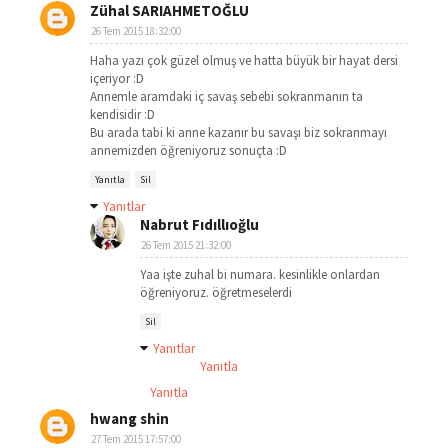
Zühal SARIAHMETOĞLU
26 Tem 2015 18:32:00
Haha yazı çok güzel olmuş ve hatta büyük bir hayat dersi
içeriyor :D
Annemle aramdaki iç savaş sebebi sokranmanın ta
kendisidir :D
Bu arada tabi ki anne kazanır bu savaşı biz sokranmayı
annemizden öğreniyoruz sonuçta :D
Yanıtla
Sil
Yanıtlar
Nabrut Fıdıllıoğlu
26 Tem 2015 21:32:00
Yaa işte zuhal bi numara. kesinlikle onlardan
öğreniyoruz. öğretmeselerdi
Sil
Yanıtlar
Yanıtla
Yanıtla
hwang shin
27 Tem 2015 17:57:00