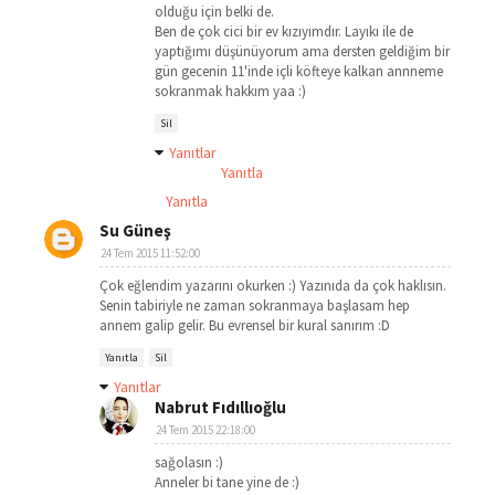
olduğu için belki de.
Ben de çok cici bir ev kızıyımdır. Layıkı ile de
yaptığımı düşünüyorum ama dersten geldiğim bir
gün gecenin 11'inde içli köfteye kalkan annneme
sokranmak hakkım yaa :)
Sil
Yanıtlar
Yanıtla
Yanıtla
Su Güneş
24 Tem 2015 11:52:00
Çok eğlendim yazarını okurken :) Yazınıda da çok haklısın.
Senin tabiriyle ne zaman sokranmaya başlasam hep
annem galip gelir. Bu evrensel bir kural sanırım :D
Yanıtla
Sil
Yanıtlar
Nabrut Fıdıllıoğlu
24 Tem 2015 22:18:00
sağolasın :)
Anneler bi tane yine de :)