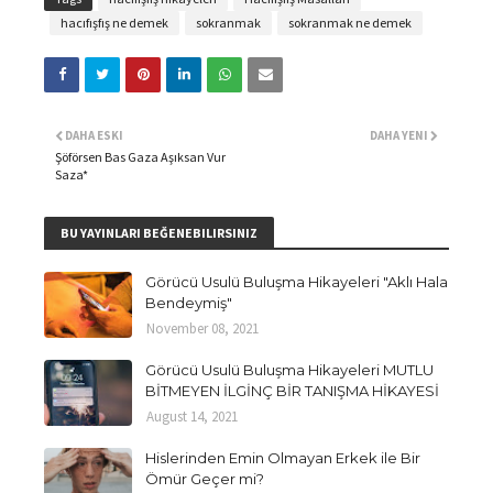
hacıfışfış ne demek
sokranmak
sokranmak ne demek
DAHA ESKI
DAHA YENI
Şöförsen Bas Gaza Aşıksan Vur
Saza*
BU YAYINLARI BEĞENEBILIRSINIZ
Görücü Usulü Buluşma Hikayeleri "Aklı Hala
Bendeymiş"
November 08, 2021
Görücü Usulü Buluşma Hikayeleri MUTLU
BİTMEYEN İLGİNÇ BİR TANIŞMA HİKAYESİ
August 14, 2021
Hislerinden Emin Olmayan Erkek ile Bir
Ömür Geçer mi?