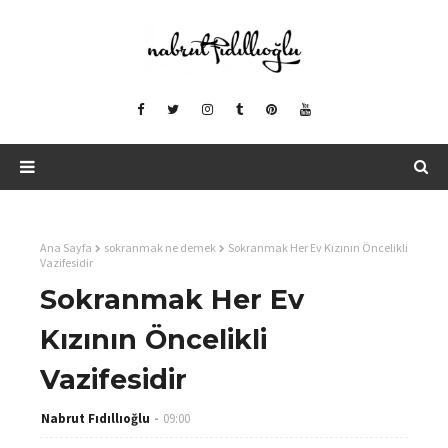
Ana Sayfa
sokranmak ne demek
Sokranmak Her Ev Kızının Öncelikli
Vazifesidir
Sokranmak Her Ev
Kızının Öncelikli
Vazifesidir
Nabrut Fıdıllıoğlu
09:00