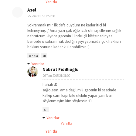
Yanıtla
Asel
25 Tem 2015 11:51:00
Sokranmak mı? İlk defa duydum ne kadar itici bi
kelimeymiş :/ Ama yazı çok eğlenceli olmuş ellerine sağlık
nabrutcum. Ayrica gecenin 11nde içli köfte nedir yaa
bencede o sokranmak dediğin şeyi yapmada çok haklısın
hakkını sonuna kadar kullanabilirsin :)
Yanıtla
Sil
Yanıtlar
Nabrut Fıdıllıoğlu
26 Tem 2015 21:31:00
hahah :D
sağolasın. ama değil mi? gecenin bi saatinde
kalkıp cam kapı bile silebilir yapar yani ben
söylenmeyim kim söylensin :D
Sil
Yanıtlar
Yanıtla
Yanıtla