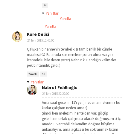
Sil
Yanıtlar
Yanıtla
Yanıtla
Kore Delisi
24 Tem 2015 12:42:00
Çalışkan bir annenin tembel kızı tam benlik bir cümle
maalesef😊 Bu arada sen nerelisin(sorun olmazsa yaz
içanadolu bile desen yeter) Nabrut kullandığın kelimeler
pek bir tanıdık geldi:)
Yanıtla
Sil
Yanıtlar
Nabrut Fıdıllıoğlu
24 Tem 2015 22:22:00
Ama saat gecenin 11'i ya :) neden annelerimiz bu
kadar çalışkan neden ama :)
Şimdi ben melezim. her telden var. göçüp
gelenlerin ortak çalışması olarak doğmuşum :) İç
anadolu var tabii de kendim doğma büyüme
ankaralıyım. ama açıkcası bu sokranmak bizim