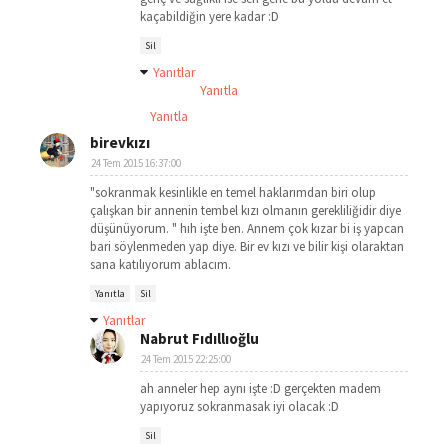
kaçabildiğin yere kadar :D
Sil
Yanıtlar
Yanıtla
Yanıtla
birevkızı
24 Tem 2015 16:37:00
"sokranmak kesinlikle en temel haklarımdan biri olup
çalışkan bir annenin tembel kızı olmanın gerekliliğidir diye
düşünüyorum. " hıh işte ben. Annem çok kızar bi iş yapcan
bari söylenmeden yap diye. Bir ev kızı ve bilir kişi olaraktan
sana katılıyorum ablacım.
Yanıtla
Sil
Yanıtlar
Nabrut Fıdıllıoğlu
24 Tem 2015 22:25:00
ah anneler hep aynı işte :D gerçekten madem
yapıyoruz sokranmasak iyi olacak :D
Sil