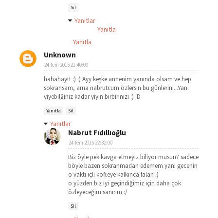
Sil
Yanıtlar
Yanıtla
Yanıtla
Unknown
24 Tem 2015 21:40:00
hahahaytt :) :) Ayy keşke annenim yanında olsam ve hep
sokransam, ama nabrutcum özlersin bu günlerini...Yani
yiyebilğiniz kadar yiyin birbirinizi :) :D
Yanıtla
Sil
Yanıtlar
Nabrut Fıdıllıoğlu
24 Tem 2015 22:32:00
Biz öyle pek kavga etmeyiz biliyor musun? sadece
böyle bazen sokranmadan edemem yani gecenin
o vakti içli köfteye kalkınca falan :)
o yüzden biz iyi geçindiğimiz için daha çok
özleyeceğim sanırım :/
Sil