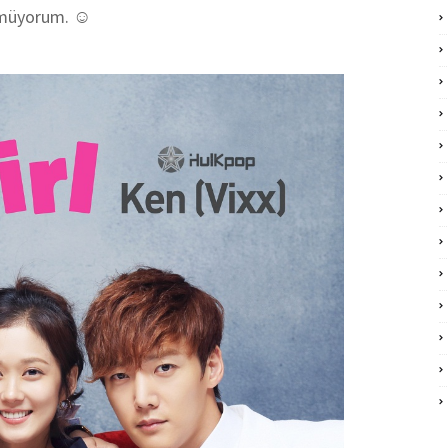
örmüyorum. ☺