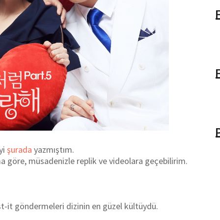
yi
şurada
yazmıştım.
a göre, müsadenizle replik ve videolara geçebilirim.
st-it göndermeleri dizinin en güzel kültüydü.