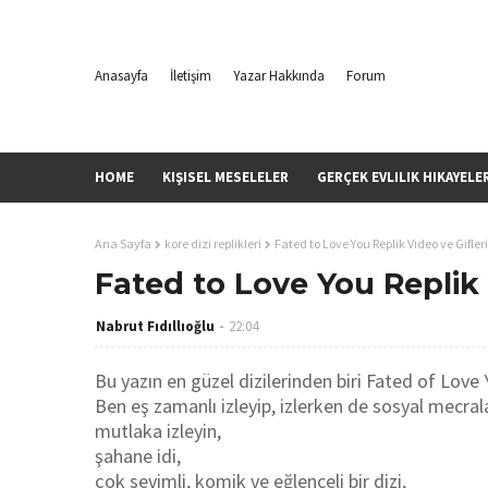
Anasayfa
İletişim
Yazar Hakkında
Forum
HOME
KIŞISEL MESELELER
GERÇEK EVLILIK HIKAYELE
Ana Sayfa
kore dizi replikleri
Fated to Love You Replik Video ve Gifleri
Fated to Love You Replik 
Nabrut Fıdıllıoğlu
22:04
Bu yazın en güzel dizilerinden biri Fated of Love Y
Ben eş zamanlı izleyip, izlerken de sosyal mecral
mutlaka izleyin,
şahane idi,
çok sevimli, komik ve eğlenceli bir dizi,