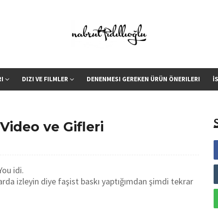
RI
DIZI VE FILMLER
DENENMESI GEREKEN ÜRÜN ÖNERILERI
İ
Video ve Gifleri
ou idi.
arda izleyin diye faşist baskı yaptığımdan şimdi tekrar