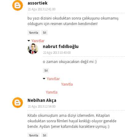
assortiek
21 Ağu 2013 12:41:00
bu yazı dizisini okuduktan sonra çalıkuşunu okumamış
oldugum için resmen utandım kendimden!
Yanıtla
Sil
Yanıtlar
nabrut fıdıllıoğlu
22 Ağu 2013 10:40:00
o zaman okuyacaksın değil mi :)
Sil
Yanıtlar
Yanıtla
Yanıtla
Nebihan Akça
21 Ağu 2013 12:54:00
Kitabı okumuştum ama diziyi izlemedim. Kitapları
okuduktan sonra filmleri hayal kırıklığı oluyor genelde
bende. Aydan Şener kafamdaki karaktere uymuş :)
Yanıtla
Sil