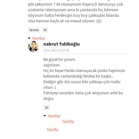
iple çekiyorum 7 de oturuyorum başına:D Senaryoyu çok
uzatsınlar istemiyorum ama bi yandanda hiç bitmesin
istiyorum hatta Ferideciğin boy boy çalıkuşları falanda
olsa Kamran beyle ah ne mesud olurum :))))
Yanıtla
Sil
Yanıtlar
nabrut fıdıllıoğlu
4 Eki 2013 23:18:00
Ne güzel bir yorum.
sağolasın.
Hiç bir beşer Feride olamayacak çünkü hepimizin
kafasında canlandırdığı feridesi bir başka...
Dediğin gibi dizi uzasa bile çalıkuşu çok mutlu
olsun :)
Fahriyeyi severdim daha çok seviyorum artık bu
doğru
Sil
Yanıtlar
Yanıtla
Yanıtla