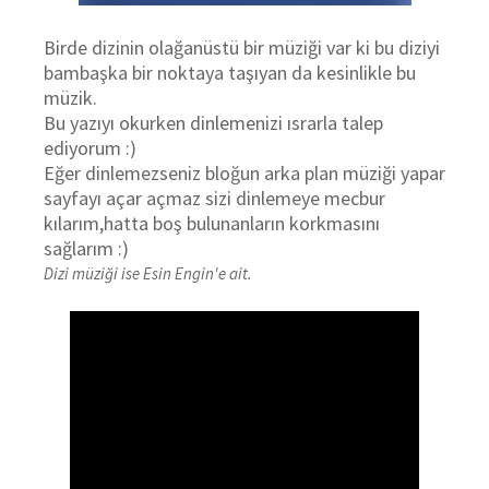
Birde dizinin olağanüstü bir müziği var ki bu diziyi
bambaşka bir noktaya taşıyan da kesinlikle bu
müzik.
Bu yazıyı okurken dinlemenizi ısrarla talep
ediyorum :)
Eğer dinlemezseniz bloğun arka plan müziği yapar
sayfayı açar açmaz sizi dinlemeye mecbur
kılarım,hatta boş bulunanların korkmasını
sağlarım :)
Dizi müziği ise Esin Engin'e ait.