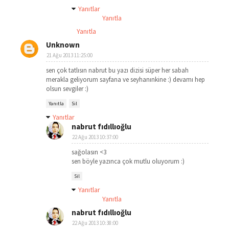
Yanıtlar
Yanıtla
Yanıtla
Unknown
21 Ağu 2013 11:25:00
sen çok tatlısın nabrut bu yazı dizisi süper her sabah
merakla geliyorum sayfana ve seyhanınkine :) devamı hep
olsun sevgiler :)
Yanıtla
Sil
Yanıtlar
nabrut fıdıllıoğlu
22 Ağu 2013 10:37:00
sağolasın <3
sen böyle yazınca çok mutlu oluyorum :)
Sil
Yanıtlar
Yanıtla
nabrut fıdıllıoğlu
22 Ağu 2013 10:38:00