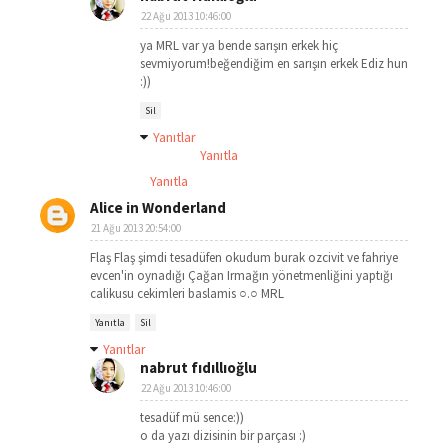
22 Ağu 2013 10:46:00
ya MRL var ya bende sarışın erkek hiç
sevmiyorum!beğendiğim en sarışın erkek Ediz hun
:))
Sil
Yanıtlar
Yanıtla
Yanıtla
Alice in Wonderland
21 Ağu 2013 20:54:00
Flaş Flaş şimdi tesadüfen okudum burak ozcivit ve fahriye
evcen'in oynadığı Çağan Irmağın yönetmenliğini yaptığı
calikusu cekimleri baslamis ○.○ MRL
Yanıtla
Sil
Yanıtlar
nabrut fıdıllıoğlu
22 Ağu 2013 10:46:00
tesadüf mü sence:))
o da yazı dizisinin bir parçası :)