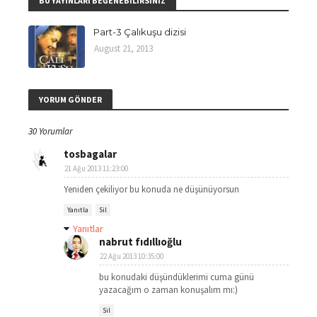
BU YAYINLARI BEĞENEBILIRSINIZ
Part-3 Çalıkuşu dizisi
August 21, 2013
YORUM GÖNDER
30 Yorumlar
tosbagalar
21 Ağu 2013 11:23:00
Yeniden çekiliyor bu konuda ne düşünüyorsun
Yanıtla
Sil
Yanıtlar
nabrut fıdıllıoğlu
22 Ağu 2013 10:35:00
bu konudaki düşündüklerimi cuma günü
yazacağım o zaman konuşalım mı:)
Sil