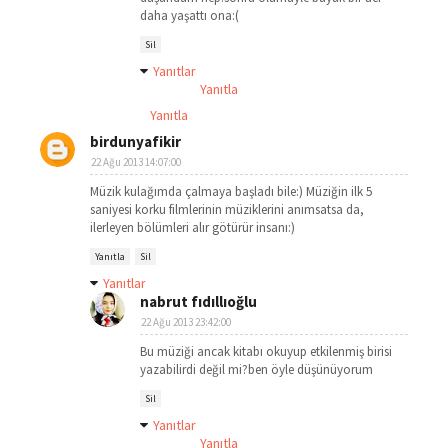
daha yaşattı ona:(
Sil
Yanıtlar
Yanıtla
Yanıtla
birdunyafikir
22 Ağu 2013 14:07:00
Müzik kulağımda çalmaya başladı bile:) Müziğin ilk 5
saniyesi korku filmlerinin müziklerini anımsatsa da,
ilerleyen bölümleri alır götürür insanı:)
Yanıtla
Sil
Yanıtlar
nabrut fıdıllıoğlu
22 Ağu 2013 23:42:00
Bu müziği ancak kitabı okuyup etkilenmiş birisi
yazabilirdi değil mi?ben öyle düşünüyorum
Sil
Yanıtlar
Yanıtla