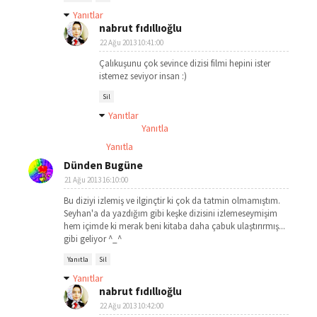
Yanıtlar
nabrut fıdıllıoğlu
22 Ağu 2013 10:41:00
Çalıkuşunu çok sevince dizisi filmi hepini ister
istemez seviyor insan :)
Sil
Yanıtlar
Yanıtla
Yanıtla
Dünden Bugüne
21 Ağu 2013 16:10:00
Bu diziyi izlemiş ve ilginçtir ki çok da tatmin olmamıştım.
Seyhan'a da yazdığım gibi keşke dizisini izlemeseymişim
hem içimde ki merak beni kitaba daha çabuk ulaştırırmış...
gibi geliyor ^_^
Yanıtla
Sil
Yanıtlar
nabrut fıdıllıoğlu
22 Ağu 2013 10:42:00