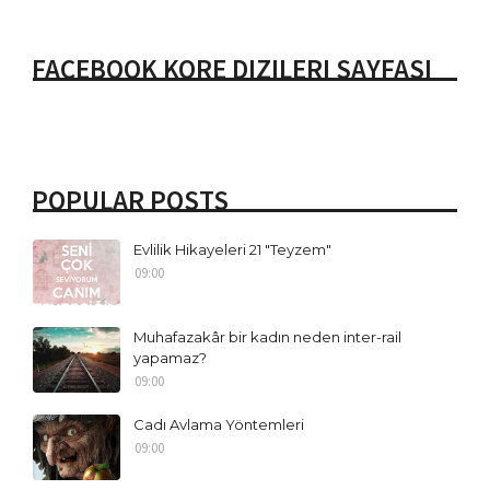
FACEBOOK KORE DIZILERI SAYFASI
POPULAR POSTS
Evlilik Hikayeleri 21 "Teyzem"
09:00
Muhafazakâr bir kadın neden inter-rail
yapamaz?
09:00
Cadı Avlama Yöntemleri
09:00