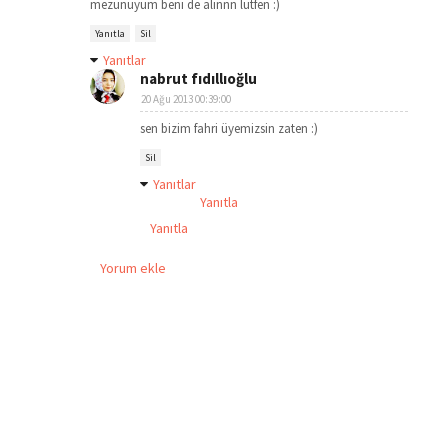
mezunuyum beni de alınnn lütfen :)
Yanıtla
Sil
Yanıtlar
nabrut fıdıllıoğlu
20 Ağu 2013 00:39:00
sen bizim fahri üyemizsin zaten :)
Sil
Yanıtlar
Yanıtla
Yanıtla
Yorum ekle