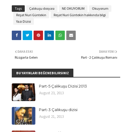
Tags
Çalıkuşu dosyası
NE OKUYORUM
Okuyorum
Reşat Nuri Güntekin
Reşat Nuri Güntekin hakkında bilgi
Yazı Dizisi
DAHA ESKI
DAHA YENI
Rüzgarla Gelen
Part - 2 Çalıkuşu Romanı
BU YAYINLARI BEĞENEBILIRSINIZ
Part-5 Çalıkuşu Dizisi 2013
August 23, 2013
Part-3 Çalıkuşu dizisi
August 21, 2013