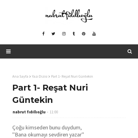
Ana Sayfa
Yazı Dizisi
Part 1- Reşat Nuri Güntekin
Part 1- Reşat Nuri
Güntekin
nabrut fıdıllıoğlu
11:00
Çoğu kimseden bunu duydum,
''Bana okumayı sevdiren yazar''