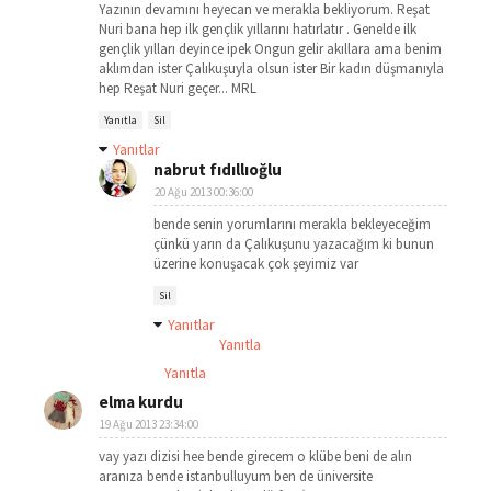
Yazının devamını heyecan ve merakla bekliyorum. Reşat
Nuri bana hep ilk gençlik yıllarını hatırlatır . Genelde ilk
gençlik yılları deyince ipek Ongun gelir akıllara ama benim
aklımdan ister Çalıkuşuyla olsun ister Bir kadın düşmanıyla
hep Reşat Nuri geçer... MRL
Yanıtla
Sil
Yanıtlar
nabrut fıdıllıoğlu
20 Ağu 2013 00:36:00
bende senin yorumlarını merakla bekleyeceğim
çünkü yarın da Çalıkuşunu yazacağım ki bunun
üzerine konuşacak çok şeyimiz var
Sil
Yanıtlar
Yanıtla
Yanıtla
elma kurdu
19 Ağu 2013 23:34:00
vay yazı dizisi hee bende girecem o klübe beni de alın
aranıza bende istanbulluyum ben de üniversite