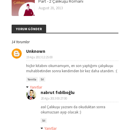
Part - 2 Çalıkuşu Romanı
August 20, 2013
YORUM GÖNDER
14 Yorumlar
Unknown
19 Ağu 2013 12:25:00
hiçbir kitabını okumamışım, en son yaptığımı çalışıkuşu
muhabbetinden sonra kendimden bir kez daha utandım. :(
Yanıtla
Sil
Yanıtlar
nabrut fıdıllıoğlu
20 Ağu 2013 00:27:00
asıl Çalıkuşu yazısını da okuduktan sonra
okumazsan ayıp olacak :)
Sil
Yanıtlar