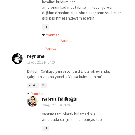
kendimi buldum hep.
ama onun kadar ve tabi senin kadar yürekli
değilim.denedim ama olmadı umarım sen benim
gibi pes etmezsin.devam edersin.
Sil
Yanıtlar
Yanıtla
Yanıtla
reyhane
19 Ağu 2013 14:07:00
Buldum Çalıkuşu yeni sezonda dizi olarak ekranda,
çalışmanız buna yönelik! Yoksa bulmadım mı?
Yanıtla
Sil
Yanıtlar
nabrut fıdıllıoğlu
20 Ağu 2013 00:33:00
sanırım tam olarak bulamadın :)
ama buda çalışmanın bir parçası tabi.
Sil