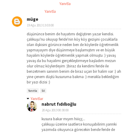
Yanıtla
Yanıtla
müge
19 Ağu 2013 13:03:00
düşününce benim de hayatımı değiştiren yazar kendisi.
çalıkuşu'nu okuyup feride'nin köy köy gezişini çocuklarla
olan ilişkisini görünce neden ben de köylerde öğretmenlik
yapmayayım diye düşünmeye başlamıştım ve en büyük
hayalim köylerde öğretmenlik yapmak olmuştu :) yavaş
yavaş da bu hayalimi gerçekleştirmeye başladım mezun
olur olmaz köylerdeyim :)biraz da kendimi feride ile
benzetmem sanırım benim de biraz uçarı bir halim var :) ah
yine çenem düştü kusuruma bakma :) merakla beklediğim
bir yazı dizisi :)
Yanıtla
Sil
Yanıtlar
nabrut fıdıllıoğlu
20 Ağu 2013 00:30:00
kusura bakar mıyım hiiiçç...
çalıkuşu üzerine saatlerce konuşabilirim.yarınki
yazımıda okuyunca görecekin bende feride de