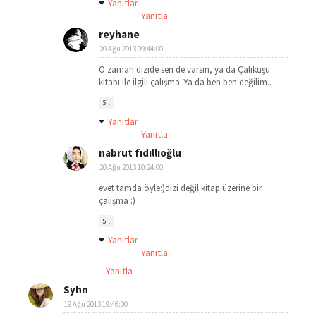
Yanıtlar
Yanıtla
reyhane
20 Ağu 2013 09:44:00
O zaman dizide sen de varsın, ya da Çalıkuşu
kitabı ile ilgili çalışma..Ya da ben ben değilim..
Sil
Yanıtlar
Yanıtla
nabrut fıdıllıoğlu
20 Ağu 2013 10:24:00
evet tamda öyle:)dizi değil kitap üzerine bir
çalışma :)
Sil
Yanıtlar
Yanıtla
Yanıtla
Syhn
19 Ağu 2013 19:46:00