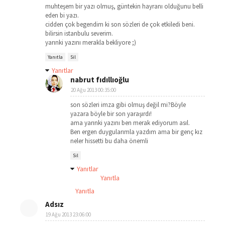
muhteşem bir yazı olmuş, güntekin hayranı olduğunu belli
eden bi yazı.
cidden çok begendim ki son sözleri de çok etkiledi beni.
bilirsin istanbulu severim.
yarınki yazını merakla bekliyore ;)
Yanıtla
Sil
Yanıtlar
nabrut fıdıllıoğlu
20 Ağu 2013 00:35:00
son sözleri imza gibi olmuş değil mi?Böyle
yazara böyle bir son yaraşırdı!
ama yarınki yazını ben merak ediyorum asıl.
Ben ergen duygularımla yazdım ama bir genç kız
neler hissetti bu daha önemli
Sil
Yanıtlar
Yanıtla
Yanıtla
Adsız
19 Ağu 2013 23:06:00