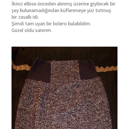
İkinci elbise önceden alınmış üzerine giyilecek bir
şey bulunamadığından küflenmeye yüz tutmuş
bir zavallı idi.
Şimdi tam uyan bir bolero bulabildim.
Güzel oldu sanırım.