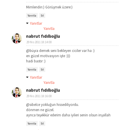
Mimlendin:) Görüşmek üzere:)
Yanıtla
Sil
Yanıtlar
Yanıtla
nabrut fıdıllıoğlu
29 Nis 2011 18:14:00
@büşra demek seni bekleyen ciciler var ha :)
en güzel motivasyon işte :)))
hadi bastır :)
Yanıtla
Sil
Yanıtlar
Yanıtla
nabrut fıdıllıoğlu
29 Nis 2011 18:16:00
@sibelce yokluğun hissediliyordu.
dönmen ne güzel.
ayrıca teşekkür ederim daha iyileri senin olsun inşallah
Yanıtla
Sil