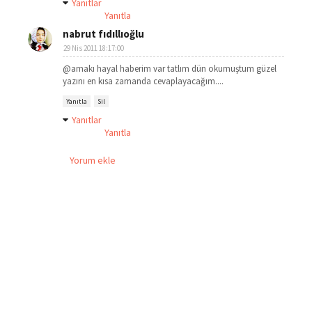
Yanıtlar
Yanıtla
nabrut fıdıllıoğlu
29 Nis 2011 18:17:00
@amakı hayal haberim var tatlım dün okumuştum güzel
yazını en kısa zamanda cevaplayacağım....
Yanıtla
Sil
Yanıtlar
Yanıtla
Yorum ekle