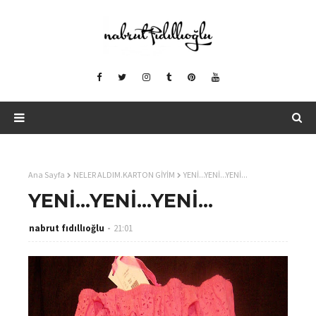
Ana Sayfa
NELER ALDIM.KARTON GİYİM
YENİ...YENİ...YENİ...
YENİ...YENİ...YENİ...
nabrut fıdıllıoğlu
21:01