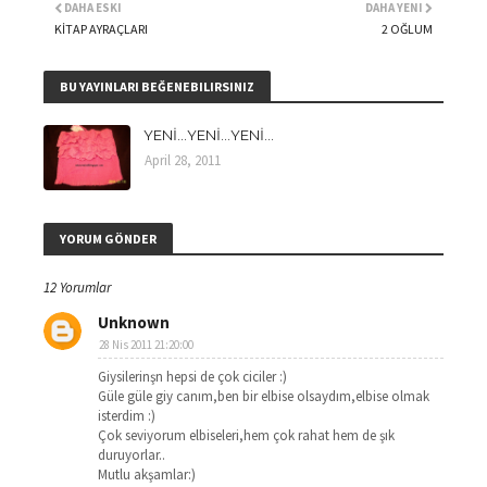
DAHA ESKI
DAHA YENI
KİTAP AYRAÇLARI
2 OĞLUM
BU YAYINLARI BEĞENEBILIRSINIZ
YENİ...YENİ...YENİ...
April 28, 2011
YORUM GÖNDER
12 Yorumlar
Unknown
28 Nis 2011 21:20:00
Giysilerinşn hepsi de çok ciciler :)
Güle güle giy canım,ben bir elbise olsaydım,elbise olmak
isterdim :)
Çok seviyorum elbiseleri,hem çok rahat hem de şık
duruyorlar..
Mutlu akşamlar:)