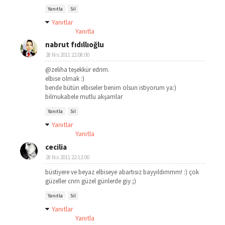
Yanıtla
Sil
Yanıtlar
Yanıtla
nabrut fıdıllıoğlu
28 Nis 2011 22:08:00
@zeliha teşekkür edrim.
elbise olmak :)
bende bütün elbiseler benim olsun istiyorum ya:)
bilmukabele mutlu akşamlar
Yanıtla
Sil
Yanıtlar
Yanıtla
cecilia
28 Nis 2011 22:12:00
büstiyere ve beyaz elbiseye abartısız bayyıldımmm! :) çok
güzeller cnm güzel günlerde giy ;)
Yanıtla
Sil
Yanıtlar
Yanıtla