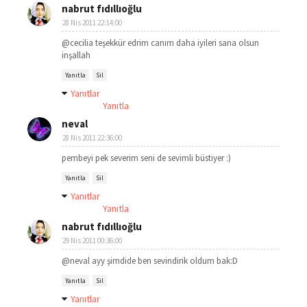
nabrut fıdıllıoğlu
28 Nis 2011 22:14:00
@cecilia teşekkür edrim canım daha iyileri sana olsun
inşallah
Yanıtla
Sil
Yanıtlar
Yanıtla
neval
28 Nis 2011 22:36:00
pembeyi pek severim seni de sevimli büstiyer :)
Yanıtla
Sil
Yanıtlar
Yanıtla
nabrut fıdıllıoğlu
29 Nis 2011 00:36:00
@neval ayy şimdide ben sevindirik oldum bak:D
Yanıtla
Sil
Yanıtlar