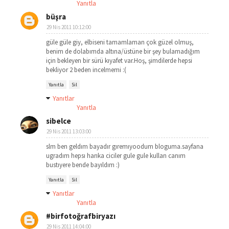
Yanıtla
büşra
29 Nis 2011 10:12:00
güle güle giy, elbiseni tamamlaman çok güzel olmuş,
benim de dolabımda altına/üstüne bir şey bulamadığım
için bekleyen bir sürü kıyafet var.Hoş, şimdilerde hepsi
bekliyor 2 beden incelmemi :(
Yanıtla
Sil
Yanıtlar
Yanıtla
sibelce
29 Nis 2011 13:03:00
slm ben geldım bayadır gıremıyoodum bloguma.sayfana
ugradım hepsı harıka ciciler gule gule kullan canım
bustıyere bende bayıldım :)
Yanıtla
Sil
Yanıtlar
Yanıtla
#birfotoğrafbiryazı
29 Nis 2011 14:04:00