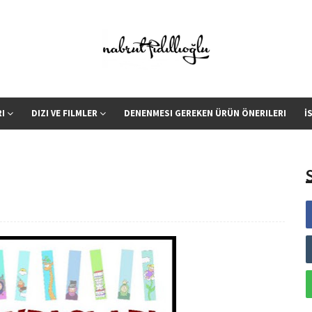
RI
DIZI VE FILMLER
DENENMESI GEREKEN ÜRÜN ÖNERILERI
İ