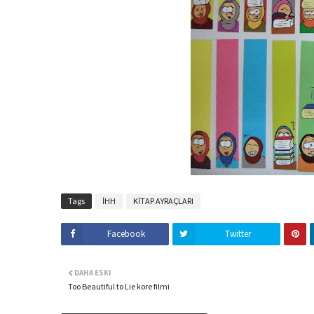
Tags
İHH
KİTAP AYRAÇLARI
Facebook
Twitter
DAHA ESKI
Too Beautiful to Lie kore filmi