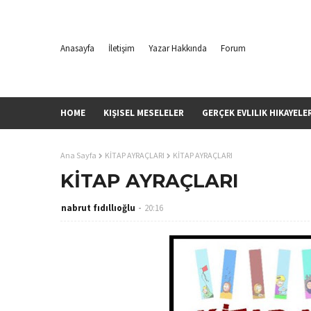
Anasayfa
İletişim
Yazar Hakkında
Forum
HOME
KIŞISEL MESELELER
GERÇEK EVLILIK HIKAYELE
Ana Sayfa
KİTAP AYRAÇLARI
KİTAP AYRAÇLARI
KİTAP AYRAÇLARI
nabrut fıdıllıoğlu
20:16