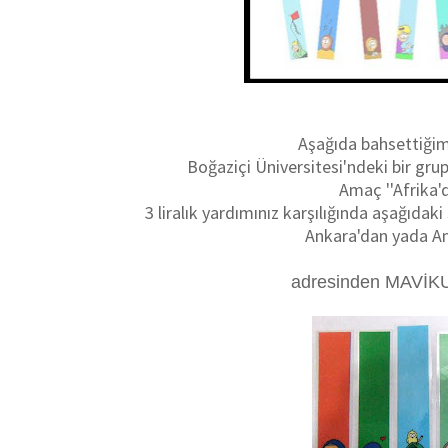
Aşağıda bahsettiğim 
Boğaziçi Üniversitesi'ndeki bir gru
Amaç ''Afrika
3 liralık yardımınız karşılığında aşağıdak
Ankara'dan yada An
adresinden MAVİKUŞ 