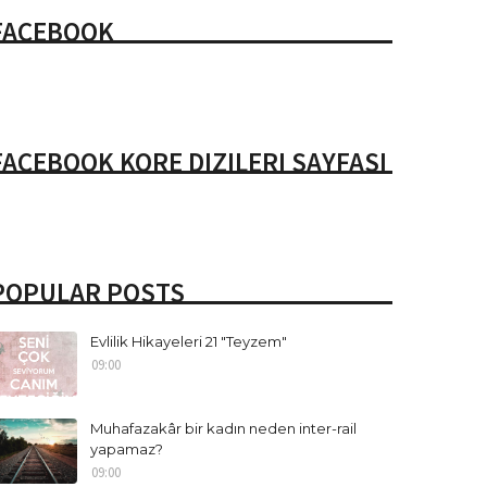
FACEBOOK
FACEBOOK KORE DIZILERI SAYFASI
POPULAR POSTS
Evlilik Hikayeleri 21 "Teyzem"
09:00
Muhafazakâr bir kadın neden inter-rail
yapamaz?
09:00