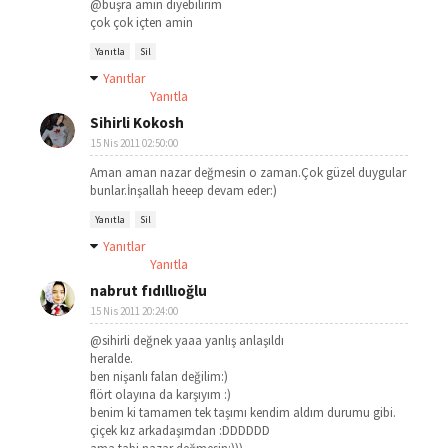
@büşra amin diyebilirim
çok çok içten amin
Yanıtla
Sil
Yanıtlar
Yanıtla
Sihirli Kokosh
15 Nis 2011 02:50:00
Aman aman nazar değmesin o zaman.Çok güzel duygular
bunlar.İnşallah heeep devam eder:)
Yanıtla
Sil
Yanıtlar
Yanıtla
nabrut fıdıllıoğlu
15 Nis 2011 20:24:00
@sihirli değnek yaaa yanlış anlaşıldı
heralde.
ben nişanlı falan değilim:)
flört olayına da karşıyım :)
benim ki tamamen tek taşımı kendim aldım durumu gibi.
çiçek kız arkadaşımdan :DDDDDD