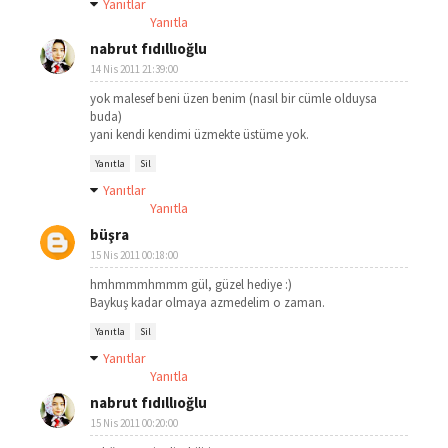
Yanıtlar
Yanıtla
nabrut fıdıllıoğlu
14 Nis 2011 21:39:00
yok malesef beni üzen benim (nasıl bir cümle olduysa
buda)
yani kendi kendimi üzmekte üstüme yok.
Yanıtla
Sil
Yanıtlar
Yanıtla
büşra
15 Nis 2011 00:18:00
hmhmmmhmmm gül, güzel hediye :)
Baykuş kadar olmaya azmedelim o zaman.
Yanıtla
Sil
Yanıtlar
Yanıtla
nabrut fıdıllıoğlu
15 Nis 2011 00:20:00