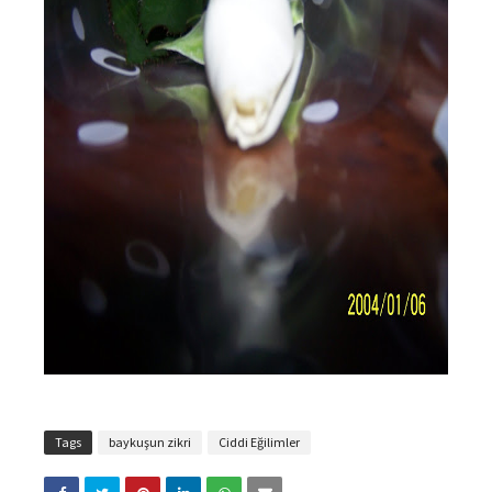
Tags
baykuşun zikri
Ciddi Eğilimler