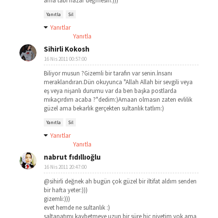
ama tabi nazar değmesin:)))
Yanıtla
Sil
Yanıtlar
Yanıtla
Sihirli Kokosh
16 Nis 2011 00:57:00
Biliyor musun ?Gizemli bir tarafın var senin.İnsanı
meraklandıran.Dün okuyunca "Allah Allah bir sevgili veya
eş veya nişanlı durumu var da ben başka postlarda
mıkaçırdım acaba ?"dedim:)Amaan olmasın zaten evlilik
güzel ama bekarlık gerçekten sultanlık tatlım:)
Yanıtla
Sil
Yanıtlar
Yanıtla
nabrut fıdıllıoğlu
16 Nis 2011 20:47:00
@sihirli değnek ah bugün çok güzel bir iltifat aldım senden
bir hafta yeter:)))
gizemli:)))
evet hemde ne sultanlık :)
saltanatımı kaybetmeye uzun bir süre hiç niyetim yok ama