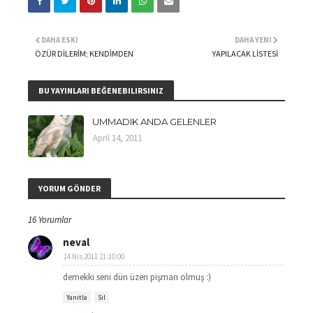
DAHA ESKI
DAHA YENI
ÖZÜR DİLERİM; KENDİMDEN
YAPILACAK LİSTESİ
BU YAYINLARI BEĞENEBILIRSINIZ
UMMADIK ANDA GELENLER
April 14, 2011
YORUM GÖNDER
16 Yorumlar
neval
14 Nis 2011 21:10:00
demekki seni dün üzen pişman olmuş :)
Yanıtla
Sil