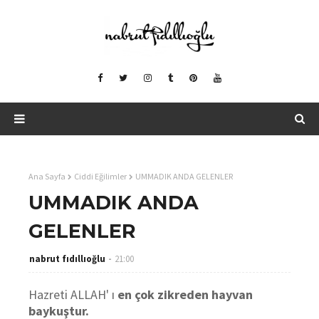
Ana Sayfa
Ciddi Eğilimler
UMMADIK ANDA GELENLER
UMMADIK ANDA
GELENLER
nabrut fıdıllıoğlu
21:00
Hazreti ALLAH' ı
en çok zikreden hayvan
baykuştur.