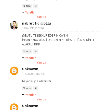
Yanıtla
Sil
Yanıtlar
Yanıtla
nabrut fıdıllıoğlu
19 Nis 2011 22:02:00
@BÜTÜ TEŞEKKÜR EDERİM CANIM.
İNSAN AYNA MİSALİ OKURKEN NE HİSSETTİĞİN SENİN LE
ALAKALI :DDD
Yanıtla
Sil
Yanıtlar
Yanıtla
Unknown
11 Şub 2018 01:29:00
bayankuşda olabilirdi
Yanıtla
Sil
Yanıtlar
Yanıtla
Unknown