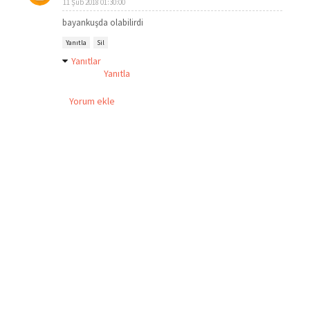
11 Şub 2018 01:30:00
bayankuşda olabilirdi
Yanıtla
Sil
Yanıtlar
Yanıtla
Yorum ekle