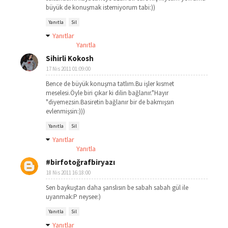
büyük de konuşmak istemiyorum tabi:))
Yanıtla
Sil
Yanıtlar
Yanıtla
Sihirli Kokosh
17 Nis 2011 01:09:00
Bence de büyük konuşma tatlım.Bu işler kısmet
meselesi.Öyle biri çıkar ki dilin bağlanır."Hayır
"diyemezsin.Basiretin bağlanır bir de bakmışsın
evlenmişsin:)))
Yanıtla
Sil
Yanıtlar
Yanıtla
#birfotoğrafbiryazı
18 Nis 2011 16:18:00
Sen baykuştan daha şanslısın be sabah sabah gül ile
uyanmak:P neysee:)
Yanıtla
Sil
Yanıtlar