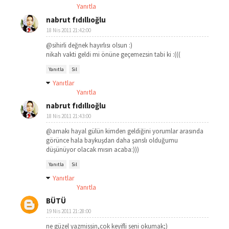
Yanıtla
nabrut fıdıllıoğlu
18 Nis 2011 21:42:00
@sihirli değnek hayırlısı olsun :)
nikah vakti geldi mi önüne geçemezsin tabi ki :(((
Yanıtla
Sil
Yanıtlar
Yanıtla
nabrut fıdıllıoğlu
18 Nis 2011 21:43:00
@amakı hayal gülün kimden geldiğini yorumlar arasında
görünce hala baykuşdan daha şanslı olduğumu
düşünüyor olacak mısın acaba:)))
Yanıtla
Sil
Yanıtlar
Yanıtla
BÜTÜ
19 Nis 2011 21:28:00
ne güzel yazmissin,cok keyifli seni okumak;)