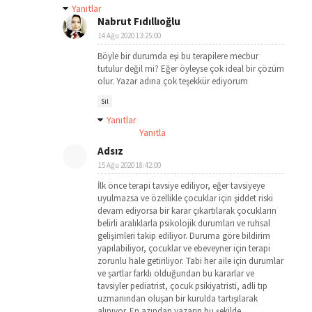
Yanıtlar
Nabrut Fıdıllıoğlu
14 Ağu 2020 13:25:00
Böyle bir durumda eşi bu terapilere mecbur
tutulur değil mi? Eğer öyleyse çok ideal bir çözüm
olur. Yazar adına çok teşekkür ediyorum
Sil
Yanıtlar
Yanıtla
Adsız
15 Ağu 2020 18:42:00
İlk önce terapi tavsiye ediliyor, eğer tavsiyeye
uyulmazsa ve özellikle çocuklar için şiddet riski
devam ediyorsa bir karar çıkartılarak çocukların
belirli aralıklarla psikolojik durumları ve ruhsal
gelişimleri takip ediliyor. Duruma göre bildirim
yapılabiliyor, çocuklar ve ebeveyner için terapi
zorunlu hale getiriliyor. Tabi her aile için durumlar
ve şartlar farklı olduğundan bu kararlar ve
tavsiyler pediatrist, çocuk psikiyatristi, adli tıp
uzmanından oluşan bir kurulda tartışılarak
alınıyor. En azından yazarın bu şekilde