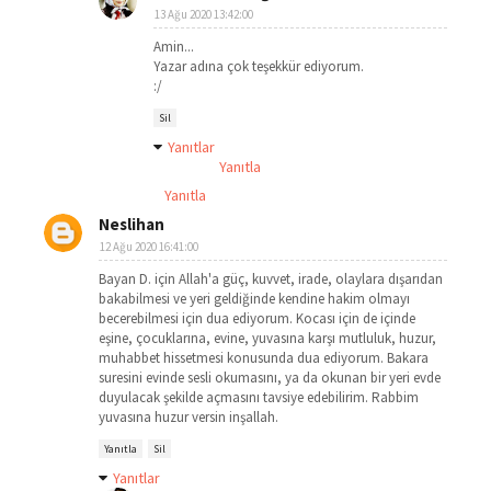
13 Ağu 2020 13:42:00
Amin...
Yazar adına çok teşekkür ediyorum.
:/
Sil
Yanıtlar
Yanıtla
Yanıtla
Neslihan
12 Ağu 2020 16:41:00
Bayan D. için Allah'a güç, kuvvet, irade, olaylara dışarıdan
bakabilmesi ve yeri geldiğinde kendine hakim olmayı
becerebilmesi için dua ediyorum. Kocası için de içinde
eşine, çocuklarına, evine, yuvasına karşı mutluluk, huzur,
muhabbet hissetmesi konusunda dua ediyorum. Bakara
suresini evinde sesli okumasını, ya da okunan bir yeri evde
duyulacak şekilde açmasını tavsiye edebilirim. Rabbim
yuvasına huzur versin inşallah.
Yanıtla
Sil
Yanıtlar