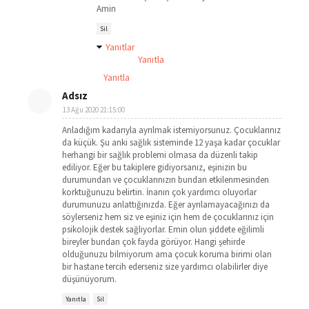
Amin
Sil
Yanıtlar
Yanıtla
Yanıtla
Adsız
13 Ağu 2020 21:15:00
Anladığım kadarıyla ayrılmak istemiyorsunuz. Çocuklarınız
da küçük. Şu anki sağlık sisteminde 12 yaşa kadar çocuklar
herhangi bir sağlık problemi olmasa da düzenli takip
ediliyor. Eğer bu takiplere gidiyorsanız, eşinizin bu
durumundan ve çocuklarınızın bundan etkilenmesinden
korktuğunuzu belirtin. İnanın çok yardımcı oluyorlar
durumunuzu anlattığınızda. Eğer ayrılamayacağınızı da
söylerseniz hem siz ve eşiniz için hem de çocuklarınız için
psikolojik destek sağlıyorlar. Emin olun şiddete eğilimli
bireyler bundan çok fayda görüyor. Hangi şehirde
olduğunuzu bilmiyorum ama çocuk koruma birimi olan
bir hastane tercih ederseniz size yardımcı olabilirler diye
düşünüyorum.
Yanıtla
Sil