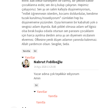
evine. Bak bekar kardeşlerin de varmış. Bir şekilde bakılır
çocuklarına evde; sen de iş bulup çalışırsın. Hepimiz
çalışıyoruz. Sen şu an salim kafayla düşünemiyorsun,
"millet öğrenmesin isterdim, kocamı doldurdular, kendime
tuzak kurulmuş hissediyorum" cümleleri hep bu
düşünememe yüzünden. Oysa kimsenin bir kabahati yok o
sevgisiz adam dışında. Bak şiddet olmasa adam sırf ilgisiz
olsa bırak başka odada otursun sen parasını çocukların
için harca ayrılma derdim ama şu an diyemem vicdanım
elvermez. Öfkesine yenik düşen adamın yanında kalınmaz.
Allah yardımcın olsun. Sevgiler, Seda.
Yanıtla
Sil
Yanıtlar
Nabrut Fıdıllıoğlu
14 Ağu 2020 13:25:00
Yazar adına çok teşekkür ediyorum
Amin
Sil
Yanıtlar
Yanıtla
Yanıtla