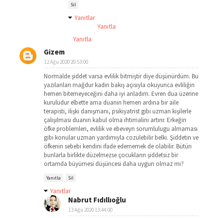
Sil
Yanıtlar
Yanıtla
Yanıtla
Gizem
12 Ağu 2020 20:53:00
Normalde şiddet varsa evlilik bitmiştir diye düşünürdüm. Bu
yazılanları mağdur kadın bakış açısıyla okuyunca evliliğin
hemen bitemeyeceğini daha iyi anladım. Evren dua üzerine
kuruludur elbette ama duanın hemen ardına bir aile
terapisti, ilişki danışmanı, psikiyatrist gibi uzman kişilerle
çalışılması duanın kabul olma ihtimalini artırır. Erkeğin
öfke problemleri, evlilik ve ebeveyn sorumlulugu almaması
gibi konular uzman yardımıyla cozulebilir belki. Şiddetin ve
öfkenin sebebi kendini ifade edememek de olabilir. Bütün
bunlarla birlikte düzelmezse çocukların şiddetsiz bir
ortamda büyümesi düşüncesi daha uygun olmaz mı?
Yanıtla
Sil
Yanıtlar
Nabrut Fıdıllıoğlu
13 Ağu 2020 13:44:00