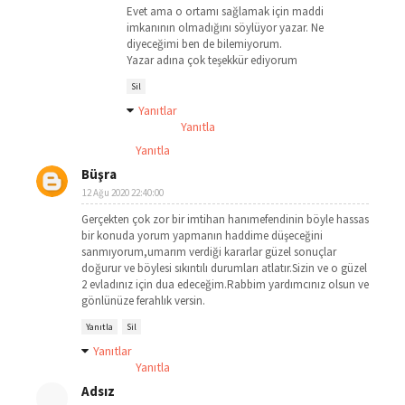
Evet ama o ortamı sağlamak için maddi
imkanının olmadığını söylüyor yazar. Ne
diyeceğimi ben de bilemiyorum.
Yazar adına çok teşekkür ediyorum
Sil
Yanıtlar
Yanıtla
Yanıtla
Büşra
12 Ağu 2020 22:40:00
Gerçekten çok zor bir imtihan hanımefendinin böyle hassas
bir konuda yorum yapmanın haddime düşeceğini
sanmıyorum,umarım verdiği kararlar güzel sonuçlar
doğurur ve böylesi sıkıntılı durumları atlatır.Sizin ve o güzel
2 evladınız için dua edeceğim.Rabbim yardımcınız olsun ve
gönlünüze ferahlık versin.
Yanıtla
Sil
Yanıtlar
Yanıtla
Adsız