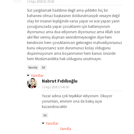
13 Ağu 2020 01:25:00
Sizi yargılamak haddime degil ama şiddetin hiç bir
bahanesi olmaz başkasının doldurulmasıydı vesayre değil
olay bir insanın kişiliğinde varsa yapar ve size yapan yarın
çocuğunuzada yapar çocuklarım için katlanıyorum
diyorsunuz ama dua ediyorum diyorsunuz ama Allah size
akıl fikir vermiş düşman sevindirmeyecegim diye hem
kendinizin hem çovuklarınızın gelecegini mahvediyorsunuz
bunu okuyorsanız sizin durumunuz kolay oldugunu
düşünmüyorum ama boşanmanın hem kanun önünde
hem Müslümanlıkta hak oldugunu unutmayın.
Yanıtla
Sil
Yanıtlar
Nabrut Fıdıllıoğlu
13 Ağu 2020 13:46:00
Yazar adına çok teşekkür ediyorum. Okuyor
yorumları, eminim ona da bakış açısı
kazandıracaktır
Sil
Yanıtlar
Yanıtla