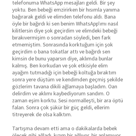
telefonuma WhatsApp mesajları geldi. Bir şey
yoktu. Ben bebeği emzirirken bir hısımla yanıma
bağırarak geldi ve elimden telefonu aldı. Bana
öyle bir bağırdı ki sen benim WhatsApp'ımı nasıl
kilitlersin diye şok geçirdim ve elimdeki bebeği
bırakıvermişim o sonradan söyledi, ben fark
etmemiştim. Sonrasında korktuğum için şok
geçirdim o bana tokatlar attı ve bağırdı sen
kimsin de bunu yaparsın diye, aklımda bunlar
kalmış. Ben korkudan ve şok etkisiyle elim
ayağım tutmadığı için bebeği koltuğa bıraktım
sonra yere düştüm ve kendimden geçmiş şekilde
gözlerim tavana dikili ağlamaya başladım. Oan
delirdim ve aklımı kaybediyorum sandım. O
zaman eşim korktu. Sesi normalleşti, bir ara öptü
falan. Sonra çok şükür bir güç geldi, ellerim
titreyerek de olsa kalktım.
Tartışma devam etti ama o dakikalarda bebek
ölecek gibi ağladı, kızım bir ağlıyor, bir anlamıyor