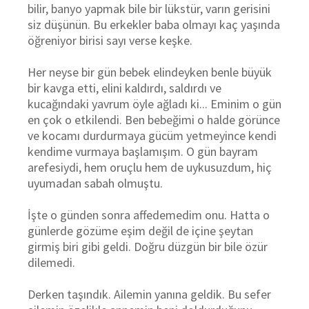
bilir, banyo yapmak bile bir lükstür, varın gerisini
siz düşünün.
Bu erkekler baba olmayı kaç yaşında
öğreniyor birisi sayı verse keşke.
Her neyse bir gün bebek elindeyken benle büyük
bir kavga etti, elini kaldırdı, saldırdı ve
kucağındaki yavrum öyle ağladı ki... Eminim o gün
en çok o etkilendi. Ben bebeğimi o halde görünce
ve kocamı durdurmaya gücüm yetmeyince kendi
kendime vurmaya başlamışım. O gün bayram
arefesiydi, hem oruçlu hem de uykusuzdum, hiç
uyumadan sabah olmuştu.
İşte o günden sonra affedemedim onu. Hatta o
günlerde gözüme eşim değil de içine şeytan
girmiş biri gibi geldi. Doğru düzgün bir bile özür
dilemedi.
Derken taşındık. Ailemin yanına geldik. Bu sefer