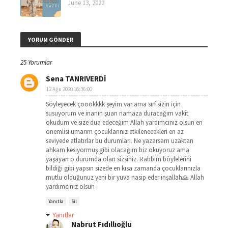
June 13, 2022
YORUM GÖNDER
25 Yorumlar
Sena TANRIVERDİ
12 Ağu 2020 16:36:00
Söyleyecek çoookkkk şeyim var ama sırf sizin için
susuyorum ve inanın şuan namaza duracağım vakit
okudum ve size dua edeceģim Allah yardımcınız olsun en
önemlisi umarım çocuklarınız etkilenecekleri en az
seviyede atlatırlar bu durumları. Ne yazarsam uzaktan
ahkam kesiyormuş gibi olacağım biz okuyoruz ama
yaşayan o durumda olan sizsiniz. Rabbim böylelerini
bildiği gibi yapsın sizede en kısa zamanda çocuklarınızla
mutlu olduğunuz yeni bir yuva nasip eder inşallah🙏 Allah
yardımcınız olsun
Yanıtla
Sil
Yanıtlar
Nabrut Fıdıllıoğlu