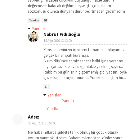
sabrettigimi.zaten çocuklar büyüdüğü halde durum
değişmezse kalacak değilim.neyse işte çocuklarım
sözkonusu olunca dünyam durur belirtmeden gecemedim
Yanıtla
Sil
Yanıtlar
Nabrut Fıdıllıoğlu
15 Ağu 2020 13:13:00
Kimse de evinizin içini seni tamamen anlayamaz,
gerçek bir empati kuramaz.
Bizim düşüncelerimiz sadece belki işine yarar mı
diye çaresizlikten ve üzgünlükle yazılmış şeyler...
Rabbim bu günleri hiç görmemiş gibi yapsın, öyle
güzel kapılar açsın önüne... Yürekten dileğim bu...
Sil
Yanıtlar
Yanıtla
Yanıtla
Adsız
20 Ağu 2020 13:59:00
Merhaba. Yıllarca şiddete tanık olmuş bir çocuk olarak
yorum yapmak istedim. Babam evlendikten günler sonra