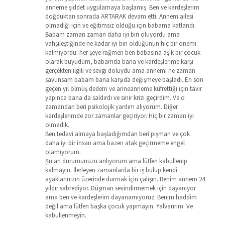
anneme şiddet uygulamaya başlamış. Ben ve kardeşlerim
doğduktan sonrada ARTARAK devam etti. Annem ailesi
olmadığı için ve eğitimsiz olduğu için babama katlandı.
Babam zaman zaman daha iyi biri oluyordu ama
vahşileştiğinde ne kadar iyi biri olduğunun hiç bir önemi
kalmıyordu. her şeye rağmen ben babasına aşık bir çocuk
olarak büyüdüm, babamda bana ve kardeşlerime karşı
gerçekten ilgili ve sevgi doluydu ama annemi ne zaman
savunsam babam bana karşıda değişmeye başladı. En son
geçen yıl ölmüş dedem ve anneanneme küfrettiği için tavır
yapınca bana da saldırdı ve sinir krizi geçirdim. Ve o
zamandan beri psikolojik yardım alıyorum. Diğer
kardeşlerimde zor zamanlar geçiriyor. Hiç bir zaman iyi
olmadık.
Ben tedavi almaya başladığımdan beri pişman ve çok
daha iyi bir insan ama bazen atak geçirmeme engel
olamıyorum.
Şu an durumunuzu anlıyorum ama lütfen kabullenip
kalmayın. İlerleyen zamanlarda bir iş bulup kendi
ayaklarınızın üzerinde durmak için çalışın. Benim annem 24
yıldır sabrediyor. Düşman sevindirmemek için dayanıyor
ama ben ve kardeşlerim dayanamıyoruz. Benim haddim
değil ama lütfen başka çocuk yapmayın. Yalvarırım. Ve
kabullenmeyin.