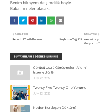
Benim hikayem de şimdilik böyle.
Bakalım neler olacak.
DAHA ESKI
DAHA YENI
Record of Youth Konusu
Kuşburnu Yağı Cilt Lekelerine İyi
Geliyor mu?
BU YAYINLARI BEĞENEBILIRSINIZ
Görücü Usulü Görüşmeler- Ailemin
İstemediği Biri
July 22, 2022
Twenty Five Twenty One Yorumu
July 22, 2022
Neden Kurdeşen Döktüm?