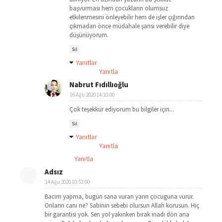
başvurması hem çocukların olumsuz
etkilenmesini önleyebilir hem de işler çığırından
çıkmadan önce müdahale şansı verebilir diye
düşünüyorum.
Sil
Yanıtlar
Yanıtla
Nabrut Fıdıllıoğlu
16 Ağu 2020 14:10:00
Çok teşekkür ediyorum bu bilgiler için...
Sil
Yanıtlar
Yanıtla
Yanıtla
Adsız
14 Ağu 2020 10:52:00
Bacım yapma, bugün sana vuran yarın çocuguna vurur.
Onların canı ne? Sabinin sebebi olursun Allah korusun. Hiç
bir garantisi yok. Sen yol yakınken bırak inadı dön ana