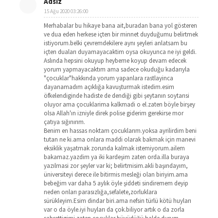
Adsız
15 Ağu 2020 03:26:00
Merhabalar bu hikaye bana ait,buradan bana yol gösteren
ve dua eden herkese içten bir minnet duyduğumu belirtmek
istiyorum.belki çevremdekilere aynı şeyleri anlatsam bu
içten duaları duyamayacaktim oysa okuyunca ne iyi geldi.
Aslında hepsini okuyup heybeme koyup devam edecek
yorum yapmayacaktım ama sadece okuduğu kadarıyla
"çocuklar"hakkında yorum yapanlara rastlayinca
dayanamadım açıklığa kavuşturmak istedim.esim
öfkelendiginde hadiste de dendiği gibi şeytanın soytarısi
oluyor ama çocuklarima kalkmadi o el.zaten böyle birşey
olsa Allah'ın izniyle direk polise giderim gerekirse mor
çatıya sığınırım.
Benim en hassas noktam çocuklarım.yoksa ayrilirdim beni
tutan ne ki.ama onlara maddi olarak bakmak için manevi
eksiklik yaşatmak zorunda kalmak istemiyorum.ailem
bakamaz.yazdim ya iki kardeşim zaten orda.illa buraya
yazılmasi zor şeyler var ki; belirtmisim.akli başındayım,
üniversiteyi derece ile bitirmis mesleği olan biriyim.ama
bebeğim var daha 5 aylık öyle şiddeti sindiremem deyip
neden onları parasızlığa,sefalete,zorluklara
sürükleyim.Esim dindar biri.ama nefsin türlü kötü huyları
var o da öyle.iyi huyları da çok.biliyor artık o da zorla