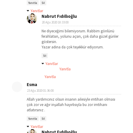
Yanıtla
Sil
Yanıtlar
Nabrut Fıdıllıoğlu
20 Ağu 2020 18:33:00
Ne diyeceğimi bilemiyorum. Rabbim gönlünü
ferahlatsın, yolunu açsın, çok daha güzel günler
göstersin.
Yazar adına da çok teşekkür ediyorum.
Sil
Yanıtlar
Yanıtla
Yanıtla
Esma
23 Ağu 2020 01:36:00
Allah yardımcınız olsun insanın ailesiyle ımtihan olması
çok zor ve ağır inşallah hayırlısıyla bu zor imtihanı
atlatırsınız .
Yanıtla
Sil
Yanıtlar
Nabrut Fıdıllıoğlu