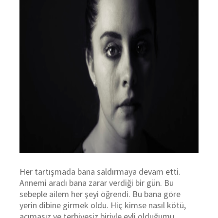
Her tartışmada bana saldırmaya devam etti.
Annemi aradı bana zarar verdiği bir gün. Bu
sebeple ailem her şeyi öğrendi. Bu bana göre
yerin dibine girmek oldu. Hiç kimse nasıl kötü,
acımasız ve terbiyesiz biriyle evli olduğumu