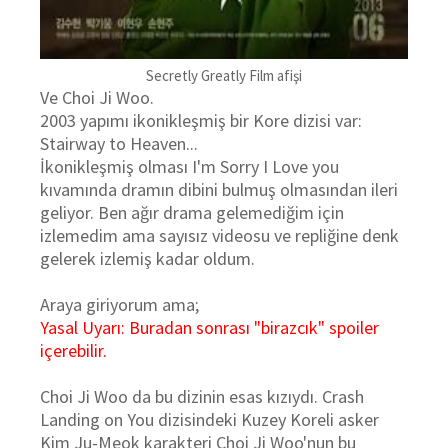
Secretly Greatly Film afişi
Ve Choi Ji Woo.
2003 yapımı ikonikleşmiş bir Kore dizisi var:
Stairway to Heaven...
İkonikleşmiş olması I'm Sorry I Love you
kıvamında dramın dibini bulmuş olmasından ileri
geliyor. Ben ağır drama gelemediğim için
izlemedim ama sayısız videosu ve repliğine denk
gelerek izlemiş kadar oldum.
Araya giriyorum ama;
Yasal Uyarı: Buradan sonrası "birazcık" spoiler
içerebilir.
Choi Ji Woo da bu dizinin esas kızıydı. Crash
Landing on You dizisindeki Kuzey Koreli asker
Kim Ju-Meok karakteri Choi Ji Woo'nun bu