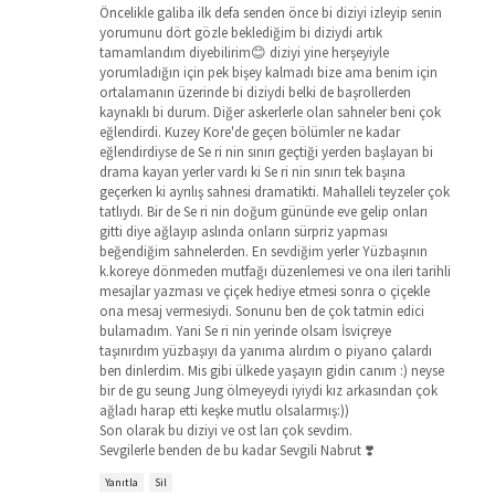
Öncelikle galiba ilk defa senden önce bi diziyi izleyip senin
yorumunu dört gözle beklediğim bi diziydi artık
tamamlandım diyebilirim😊 diziyi yine herşeyiyle
yorumladığın için pek bişey kalmadı bize ama benim için
ortalamanın üzerinde bi diziydi belki de başrollerden
kaynaklı bi durum. Diğer askerlerle olan sahneler beni çok
eğlendirdi. Kuzey Kore'de geçen bölümler ne kadar
eğlendirdiyse de Se ri nin sınırı geçtiği yerden başlayan bi
drama kayan yerler vardı ki Se ri nin sınırı tek başına
geçerken ki ayrılış sahnesi dramatikti. Mahalleli teyzeler çok
tatlıydı. Bir de Se ri nin doğum gününde eve gelip onları
gitti diye ağlayıp aslında onların sürpriz yapması
beğendiğim sahnelerden. En sevdiğim yerler Yüzbaşının
k.koreye dönmeden mutfağı düzenlemesi ve ona ileri tarihli
mesajlar yazması ve çiçek hediye etmesi sonra o çiçekle
ona mesaj vermesiydi. Sonunu ben de çok tatmin edici
bulamadım. Yani Se ri nin yerinde olsam İsviçreye
taşınırdım yüzbaşıyı da yanıma alırdım o piyano çalardı
ben dinlerdim. Mis gibi ülkede yaşayın gidin canım :) neyse
bir de gu seung Jung ölmeyeydi iyiydi kız arkasından çok
ağladı harap etti keşke mutlu olsalarmış:))
Son olarak bu diziyi ve ost ları çok sevdim.
Sevgilerle benden de bu kadar Sevgili Nabrut ❣️
Yanıtla
Sil