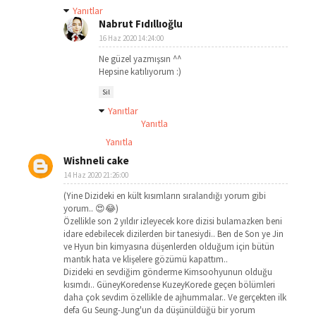
Yanıtlar
Nabrut Fıdıllıoğlu
16 Haz 2020 14:24:00
Ne güzel yazmışsın ^^
Hepsine katılıyorum :)
Sil
Yanıtlar
Yanıtla
Yanıtla
Wishneli cake
14 Haz 2020 21:26:00
(Yine Dizideki en kült kısımların sıralandığı yorum gibi
yorum.. 😍😂)
Özellikle son 2 yıldır izleyecek kore dizisi bulamazken beni
idare edebilecek dizilerden bir tanesiydi.. Ben de Son ye Jin
ve Hyun bin kimyasına düşenlerden olduğum için bütün
mantık hata ve klişelere gözümü kapattım..
Dizideki en sevdiğim gönderme Kimsoohyunun olduğu
kısımdı.. GüneyKoredense KuzeyKorede geçen bölümleri
daha çok sevdim özellikle de ajhummalar.. Ve gerçekten ilk
defa Gu Seung-Jung'un da düşünüldüğü bir yorum