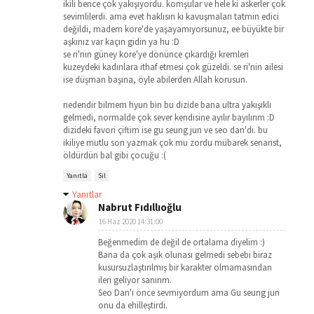
ikili bence çok yakışıyordu. komşular ve hele ki askerler çok
sevimlilerdi. ama evet haklısın ki kavuşmaları tatmin edici
değildi, madem kore'de yaşayamıyorsunuz, ee büyükte bir
aşkınız var kaçın gidin ya hu :D
se ri'nin güney kore'ye dönünce çıkardığı kremleri
kuzeydeki kadınlara ithaf etmesi çok güzeldi. se ri'nin ailesi
ise düşman başına, öyle abilerden Allah korusun.
nedendir bilmem hyun bin bu dizide bana ultra yakışıklı
gelmedi, normalde çok sever kendisine ayılır bayılırım :D
dizideki favori çiftim ise gu seung jun ve seo dan'dı. bu
ikiliye mutlu son yazmak çok mu zordu mübarek senarist,
öldürdün bal gibi çocuğu :(
Yanıtla
Sil
Yanıtlar
Nabrut Fıdıllıoğlu
16 Haz 2020 14:31:00
Beğenmedim de değil de ortalama diyelim :)
Bana da çok aşık olunası gelmedi sebebi biraz
kusursuzlaştırılmış bir karakter olmamasından
ileri geliyor sanırım.
Seo Dan'ı önce sevmiyordum ama Gu seung jun
onu da ehilleştirdi.