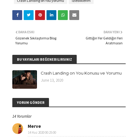
Crash Landing on You yorumu
İzlediklerim
DAHA ESKI
DAHA YENI
Gözenek Sıkılaştırma Blog
Gittiğin Yer Geldiğin Yeri
Yorumu
Aratmasın
BU YAYINLARI BEĞENEBILIRSINIZ
Crash Landing on You Konusu ve Yorumu
June 13, 2020
YORUM GÖNDER
14 Yorumlar
Merve
14 Haz 2020 00:25:00