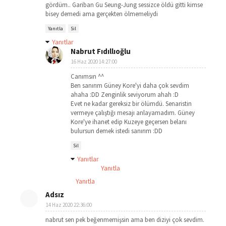
gördüm.. Gariban Gu Seung-Jung sessizce öldü gitti kimse
bisey demedi ama gerçekten ölmemeliydi
Yanıtla
Sil
Yanıtlar
Nabrut Fıdıllıoğlu
16 Haz 2020 14:27:00
Canımsın ^^
Ben sanırım Güney Kore'yi daha çok sevdim
ahaha :DD Zenginlik seviyorum ahah :D
Evet ne kadar gereksiz bir ölümdü. Senaristin
vermeye çalıştığı mesajı anlayamadım. Güney
Kore'ye ihanet edip Kuzeye geçersen belanı
bulursun demek istedi sanırım :DD
Sil
Yanıtlar
Yanıtla
Yanıtla
Adsız
14 Haz 2020 22:36:00
nabrut sen pek beğenmemişsin ama ben diziyi çok sevdim.