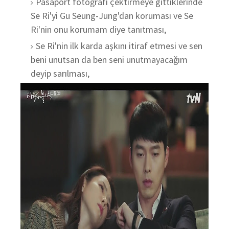
Pasaport fotoğrafı çektirmeye gittiklerinde
Se Ri'yi Gu Seung-Jung'dan koruması ve Se
Ri'nin onu korumam diye tanıtması,
Se Ri'nin ilk karda aşkını itiraf etmesi ve sen
beni unutsan da ben seni unutmayacağım
deyip sarılması,