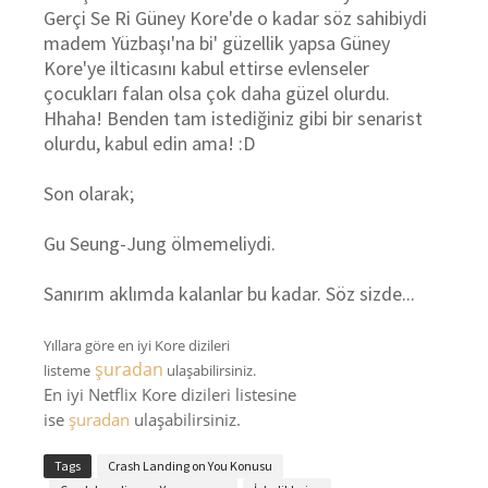
Gerçi Se Ri Güney Kore'de o kadar söz sahibiydi
madem Yüzbaşı'na bi' güzellik yapsa Güney
Kore'ye ilticasını kabul ettirse evlenseler
çocukları falan olsa çok daha güzel olurdu.
Hhaha! Benden tam istediğiniz gibi bir senarist
olurdu, kabul edin ama! :D
Son olarak;
Gu Seung-Jung ölmemeliydi.
Sanırım aklımda kalanlar bu kadar. Söz sizde...
Yıllara göre en iyi Kore dizileri
şuradan
listeme
ulaşabilirsiniz.
En iyi Netflix Kore dizileri listesine
ise
şuradan
ulaşabilirsiniz.
Tags
Crash Landing on You Konusu