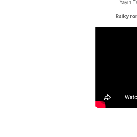
Yayın T
Rsiky r