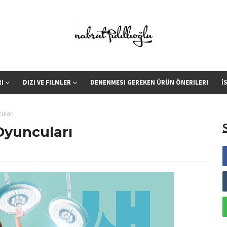
RI
DIZI VE FILMLER
DENENMESI GEREKEN ÜRÜN ÖNERILERI
İ
uları
Oyuncuları