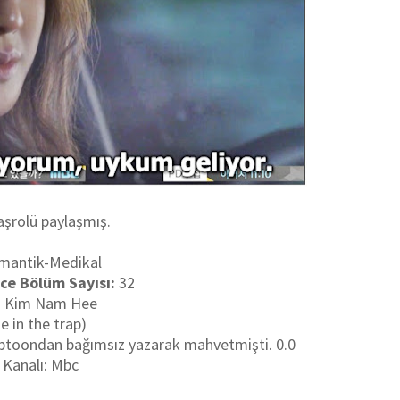
başrolü paylaşmış.
mantik-Medikal
ce Bölüm Sayısı:
32
t: Kim Nam Hee
e in the trap)
 webtoondan bağımsız yazarak mahvetmişti. 0.0
 Kanalı: Mbc