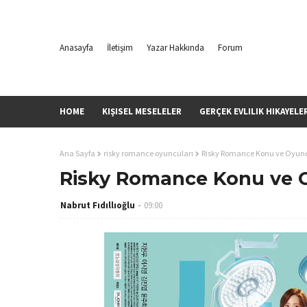
Anasayfa
İletişim
Yazar Hakkında
Forum
HOME
KIŞISEL MESELELER
GERÇEK EVLILIK HIKAYELE
Ana Sayfa
risky romance oyuncuları
Risky Romance Konu ve Oyunc
Risky Romance Konu ve 
Nabrut Fıdıllıoğlu
09:00