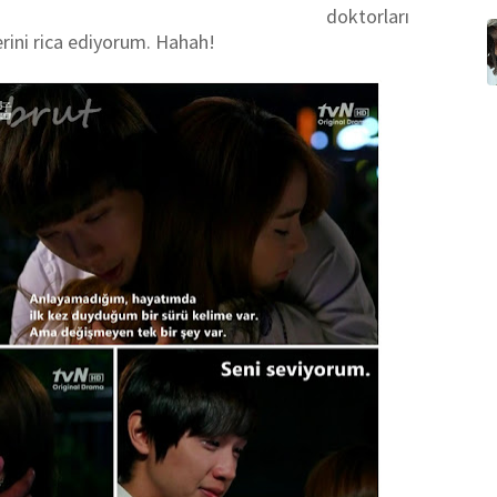
doktorları
rini rica ediyorum. Hahah!