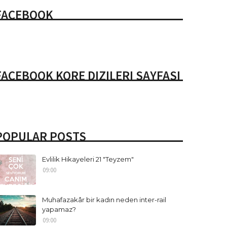
FACEBOOK
FACEBOOK KORE DIZILERI SAYFASI
POPULAR POSTS
Evlilik Hikayeleri 21 "Teyzem"
09:00
Muhafazakâr bir kadın neden inter-rail
yapamaz?
09:00