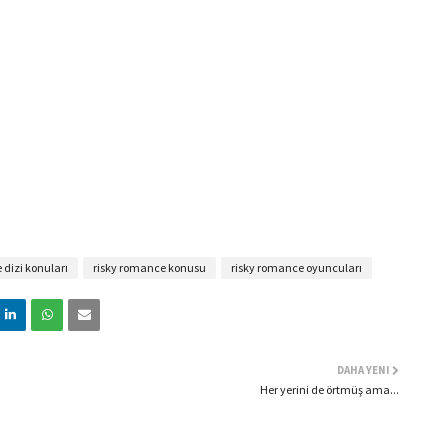
 dizi konuları
risky romance konusu
risky romance oyuncuları
DAHA YENI
Her yerini de örtmüş ama...