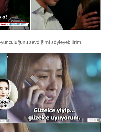
oyunculuğunu sevdiğimi söyleyebilirim.