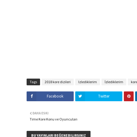
Tags
2018 kore dizileri
Izlediklerim
İzlediklerim
kore
Facebook
Twitter
DAHA ESKI
Time Kore Konu ve Oyuncuları
BU YAYINLARI BEĞENEBILIRSINIZ