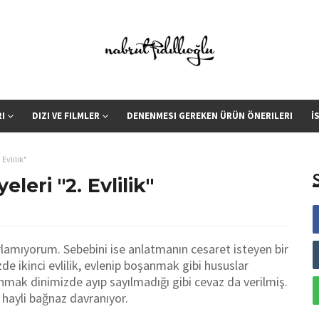
RI
DIZI VE FILMLER
DENENMESI GEREKEN ÜRÜN ÖNERILERI
İ
Evlilik"
leri "2. Evlilik"
rlamıyorum. Sebebini ise anlatmanın cesaret isteyen bir
 ikinci evlilik, evlenip boşanmak gibi hususlar
anmak dinimizde ayıp sayılmadığı gibi cevaz da verilmiş.
hayli bağnaz davranıyor.