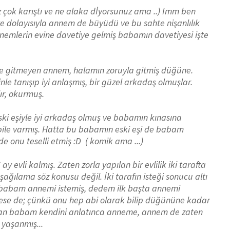
z çok karıştı ve ne alaka dİyorsunuz ama ..) Imm ben
ve dolayısıyla annem de büyüdü ve bu sahte nişanlılık
a annemlerin evine davetiye gelmiş babamın davetiyesi işte
e gitmeyen annem, halamın zoruyla gitmiş düğüne.
e tanışıp iyi anlaşmış, bir güzel arkadaş olmuşlar.
ır, okurmuş.
ki eşiyle iyi arkadaş olmuş ve babamın kınasına
ile varmış. Hatta bu babamın eski eşi de babam
e onu teselli etmiş :D ( komik ama ...)
evli kalmış. Zaten zorla yapılan bir evlilik iki tarafta
ağılama söz konusu değil. İki tarafın isteği sonucu altı
 babam annemi istemiş, dedem ilk başta annemi
ese de; çünkü onu hep abi olarak bilip düğününe kadar
an babam kendini anlatınca anneme, annem de zaten
 yaşanmış...