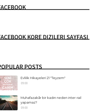
FACEBOOK
FACEBOOK KORE DIZILERI SAYFASI
POPULAR POSTS
Evlilik Hikayeleri 21 "Teyzem"
09:00
Muhafazakâr bir kadın neden inter-rail
yapamaz?
09:00