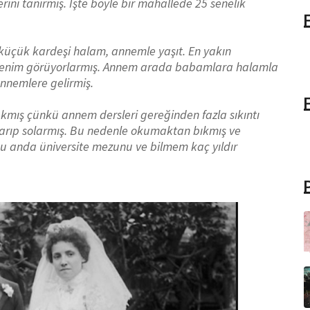
rini tanırmış. İşte böyle bir mahallede 25 senelik
küçük kardeşi halam, annemle yaşıt. En yakın
öğrenim görüyorlarmış. Annem arada babamlara halamla
nnemlere gelirmiş.
akmış çünkü annem dersleri gereğinden fazla sıkıntı
arıp solarmış. Bu nedenle okumaktan bıkmış ve
u anda üniversite mezunu ve bilmem kaç yıldır