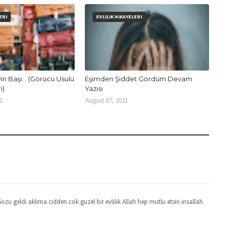
ERI
EVLILIK HIKAYELERI
in Başı... (Görücü Usulü
Eşimden Şiddet Gördüm Devam
i)
Yazısı
1
August 07, 2021
zu geldi aklima cidden cok guzel bir evlilik Allah hep mutlu etsin insallah