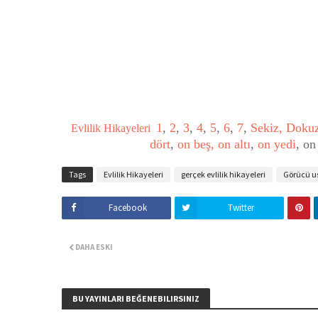
1
,
2
,
3
,
4
,
5
,
6
,
7
,
Sekiz,
Doku
Evlilik Hikayeleri
dört
,
on beş,
on altı
,
on yedi
, on
Tags
Evlilik Hikayeleri
gerçek evlilik hikayeleri
Görücü us
Facebook
Twitter
DAHA ESKI
BU YAYINLARI BEĞENEBILIRSINIZ