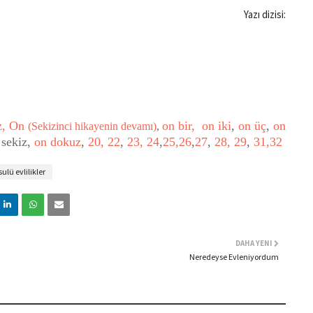
Yazı dizisi:
z,
On
on bir,
on iki
,
on üç
,
on
(Sekizinci hikayenin devamı)
,
 sekiz,
on dokuz
,
20,
22
,
23,
24
,
25,
26
,
27
,
28,
29
,
31,
32
ulü evlilikler
DAHA YENI
Neredeyse Evleniyordum