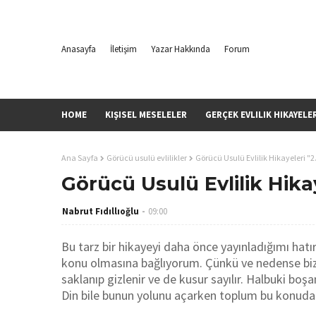
Anasayfa
İletişim
Yazar Hakkında
Forum
HOME
KIŞISEL MESELELER
GERÇEK EVLILIK HIKAYELE
Ana Sayfa
Görücü usulü evlilikler
Görücü Usulü Evlilik Hikayeleri "2. 
Görücü Usulü Evlilik Hikaye
Nabrut Fıdıllıoğlu
09:00
Bu tarz bir hikayeyi daha önce yayınladığımı hatı
konu olmasına bağlıyorum. Çünkü ve nedense bizde
saklanıp gizlenir ve de kusur sayılır. Halbuki boş
Din bile bunun yolunu açarken toplum bu konuda 