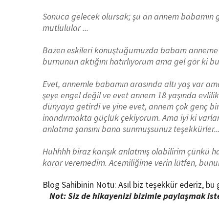
Sonuca gelecek olursak; şu an annem babamın göz
mutlulular ...
Bazen eskileri konuştuğumuzda babam anneme şu 
burnunun aktığını hatırlıyorum ama gel gör ki bu
Evet, annemle babamın arasında altı yaş var ama 
şeye engel değil ve evet annem 18 yaşında evlil
dünyaya getirdi ve yine evet, annem çok genç 
inandırmakta güçlük çekiyorum. Ama iyi ki varlar v
anlatma şansını bana sunmuşsunuz teşekkürler..
Huhhhh biraz karışık anlatmış olabilirim çünkü h
karar veremedim. Acemiliğime verin lütfen, bun
Blog Sahibinin Notu: Asıl biz teşekkür ederiz, bu g
Not: Siz de hikayenizi bizimle paylaşmak is