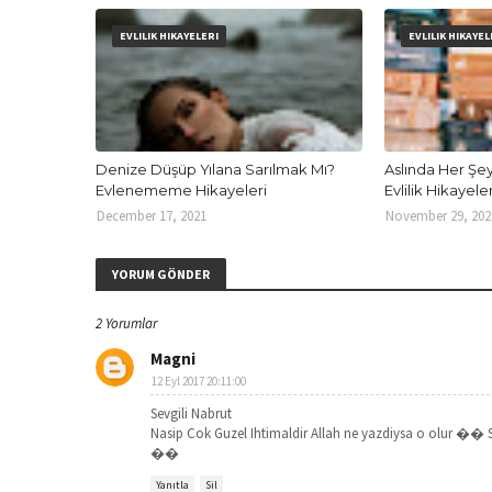
EVLILIK HIKAYELERI
EVLILIK HIKAYEL
Denize Düşüp Yılana Sarılmak Mı?
Aslında Her Şey
Evlenememe Hikayeleri
Evlilik Hikayeler
December 17, 2021
November 29, 202
YORUM GÖNDER
2 Yorumlar
Magni
12 Eyl 2017 20:11:00
Sevgili Nabrut
Nasip Cok Guzel Ihtimaldir Allah ne yazdiysa o olur �� So
��
Yanıtla
Sil