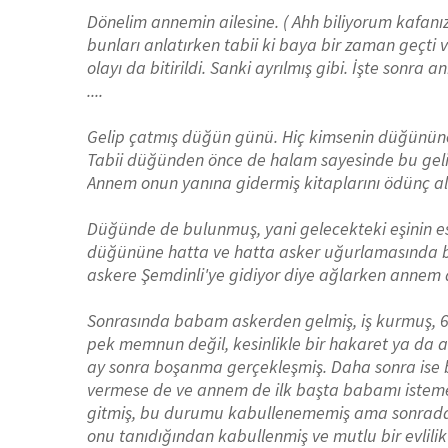
Dönelim annemin ailesine. ( Ahh biliyorum kafanı
bunları anlatırken tabii ki baya bir zaman geçti 
olayı da bitirildi. Sanki ayrılmış gibi. İşte sonr
....
Gelip çatmış düğün günü. Hiç kimsenin düğünün
Tabii düğünden önce de halam sayesinde bu gelinl
Annem onun yanına gidermiş kitaplarını ödünç al
Düğünde de bulunmuş, yani gelecekteki eşinin es
düğününe hatta ve hatta asker uğurlamasında b
askere Şemdinli'ye gidiyor diye ağlarken annem d
Sonrasında babam askerden gelmiş, iş kurmuş, 6 ay 
pek memnun değil, kesinlikle bir hakaret ya da aş
ay sonra boşanma gerçekleşmiş. Daha sonra ise
vermese de ve annem de ilk başta babamı istem
gitmiş, bu durumu kabullenememiş ama sonrad
onu tanıdığından kabullenmiş ve mutlu bir evlilik