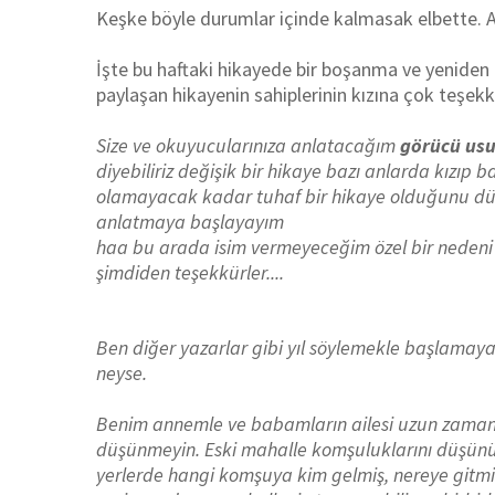
Keşke böyle durumlar içinde kalmasak elbette. A
İşte bu haftaki hikayede bir boşanma ve yeniden e
paylaşan hikayenin sahiplerinin kızına çok teşe
Size ve okuyucularınıza anlatacağım
görücü usu
diyebiliriz değişik bir hikaye bazı anlarda kızıp 
olamayacak kadar tuhaf bir hikaye olduğunu dü
anlatmaya başlayayım
haa bu arada isim vermeyeceğim özel bir nedeni
şimdiden teşekkürler....
Ben diğer yazarlar gibi yıl söylemekle başlamaya
neyse.
Benim annemle ve babamların ailesi uzun zama
düşünmeyin. Eski mahalle komşuluklarını düşünün
yerlerde hangi komşuya kim gelmiş, nereye gitmiş,