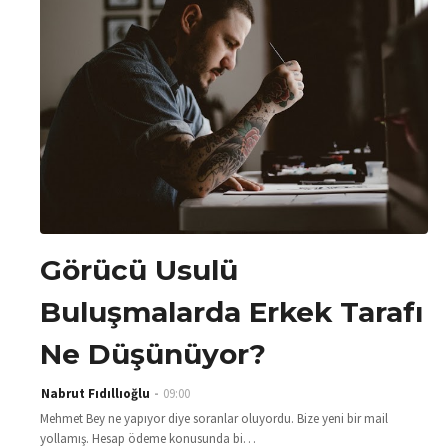
Görücü Usulü
Buluşmalarda Erkek Tarafı
Ne Düşünüyor?
Nabrut Fıdıllıoğlu
09:00
Mehmet Bey ne yapıyor diye soranlar oluyordu. Bize yeni bir mail
yollamış. Hesap ödeme konusunda bi…