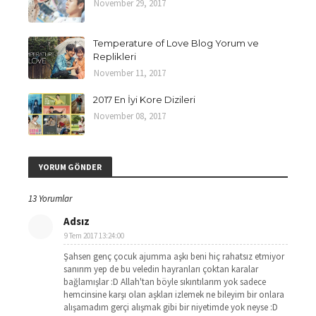
November 29, 2017
Temperature of Love Blog Yorum ve
Replikleri
November 11, 2017
2017 En İyi Kore Dizileri
November 08, 2017
YORUM GÖNDER
13 Yorumlar
Adsız
9 Tem 2017 13:24:00
Şahsen genç çocuk ajumma aşkı beni hiç rahatsız etmiyor
sanırım yep de bu veledin hayranları çoktan karalar
bağlamışlar :D Allah'tan böyle sıkıntılarım yok sadece
hemcinsine karşı olan aşkları izlemek ne bileyim bir onlara
alışamadım gerçi alışmak gibi bir niyetimde yok neyse :D