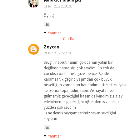
11 Tem 2017 23:30:00
Öyle :)
Sil
Yanıtlar
Yanıtla
Zeycan
24 Tem 2017 22:25:00
Sevgili nabrut hanım çok canan yakın biri
değilimdir ama sizi çok sevdim. En cok da
çocuksu oalbilmek guzel bence. Bende
karamsarlık geçirip yaşımdan çok büyük
hissettiğim zamanları hatırladım ustteüstteki yazı
ile. Sonra toparladım tabii. Ve hayata hep
gulmemiz gerektiğini bazen de kendimizle alay
edebilmemiz gerektiğini öğrendim .sizi de bu
yüzden çok sevdim
..) ne demiş peygamberimiz seven sevdiğini
söylesin
Sil
Yanıtlar