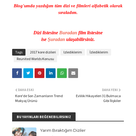
Blog'umda yazdığım tüm dizi ve filmleri alfabetik olarak
sıraladım.
Dizi listesine
Buradan
film listesine
ise
Şuradan
ulaşabilirsiniz.
Tags
2017 kore dizileri
Izlediklerim
İzlediklerim
Reunited Worlds Konusu
DAHA ESKI
DAHA YENI
Kore'de Son Zamanların Trend
Evlilik Hikayeleri 31 Bulmaca
Makyaj Ürünü
Gibi İlişkiler
BU YAYINLARI BEĞENEBILIRSINIZ
Yarım Bıraktığım Diziler