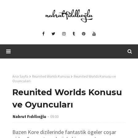
Ana Sayfa
Reunited Worlds Konusu
Reunited Worlds Konusu ve
Oyuncuları
Reunited Worlds Konusu
ve Oyuncuları
Nabrut Fıdıllıoğlu
09:00
Bazen Kore dizilerinde fantastik ögeler coşar