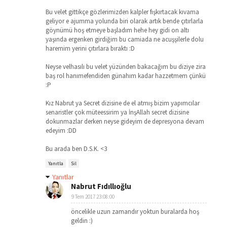
Bu velet gittikçe gözlerimizden kalpler fışkırtacak kıvama
geliyor e ajumma yolunda biri olarak artık bende çıtırlarla
göynümü hoş etmeye başladım hehe hey gidi on altı
yaşında ergenken girdiğim bu camiada ne acuşşilerle dolu
haremim yerini çıtırlara bıraktı :D
Neyse velhasılı bu velet yüzünden bakacağım bu diziye zira
baş rol hanımefendiden günahım kadar hazzetmem çünkü
:P
Kız Nabrut ya Secret dizisine de el atmış bizim yapımcılar
senaristler çok müteessirim ya İnşAllah secret dizisine
dokunmazlar derken neyse gideyim de depresyona devam
edeyim :DD
Bu arada ben D.S.K. <3
Yanıtla
Sil
Yanıtlar
Nabrut Fıdıllıoğlu
9 Tem 2017 23:08:00
öncelikle uzun zamandır yoktun buralarda hoş
geldin :)