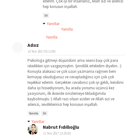
ederim. Çok iyi bir insansınız, Allah sizi ve ailenizi
hep korusun inşallah.
Sil
Yanıtlar
Yanıtla
Yanıtla
Adsız
10 Tem 2017 05:13:00
Psikoloğa gitmeyi düşündüm ama seans başı çok para
istedikleri için vazgeçmiştim. Şimdilik erteledim diyelim. :)
Konuyla alakasız ve çok uzun yazmama rağmen beni
kırmayıp okuduğunuz ve cevapladığınız için çok çok
teşekkür ederim. Gerçekten cevabınız çok iyi geldi, kendimi
daha iyi hissediyorum, bu arada yorumu üçüncü kez
yazıyorum, ilk ikisinde önizlemeye tıkladığımda
kaybolmuştu :) Allah razı olsun sizden ve Allah sizi ve
ailenizi, sevdiklerinizi hep korusun inşallah.
Yanıtla
Sil
Yanıtlar
Nabrut Fıdıllıoğlu
11 Tem 2017 23:29:00