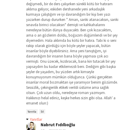
değişmedi, bir de ders çalışırken sürekli kötü bir hatıram
aklıma geliyor, eskiden dershanede yeni arkadaşlık
kurmaya çalıştığım ve iyi davrandığım bir kişi ben yazı
yazarken durup dururken '' Aman, sanki atanacaksın, sanki
sınavda birinci olacaksın" demişti ve kahkahalarını
neredeyse bütün dünya duyacaktı. Ben çok kızacaktım,
ama o an gözlerim doldu, boğazım düğümlendi ve bir şey
diyemedim. Hala aklımda bu kötü bir hatıra. Tabi ki o seni
rakip olarak gördüğü için böyle şeyler yapacak, bütün
insanlar böyle diyebilirsiniz. Ama yeni tanıştığım, iyi
davrandığım bir insanın bana böyle yapması çok acı
vermişti. Onu üzecek, kızdıracak, bana kin tutacak bir şey
yapsaydım bu kadar etkilemezdi beni. Dediğim gibi başka
şeyler de yaşadım, bu yüzden artık kimseyle
konuşmuyorum mümkün olduğunca. Çünkü gerçekten
insanlar moral bozmaktan işe yaramıyor benim gözümde.
Sessizlik, çekingenlik etiketi verildi üstüme ama sağlık
olsun. Çok uzun oldu, neredeyse roman yazmışım.
Hakkınızı helal ediniz, keşke herkes sizin gibi olsa. Allah' a
emanet olun:)
Yanıtla
Sil
Yanıtlar
Nabrut Fıdıllıoğlu