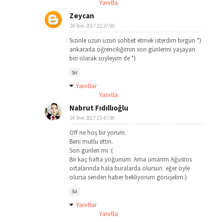
Yanıtla
Zeycan
24 Tem 2017 22:27:00
Sizinle uzun uzun sohbet etmek isterdim birgün *)
ankarada öğrenciliğimin son günlerini yaşayan
biri olarak soyleyim de *)
Sil
Yanıtlar
Yanıtla
Nabrut Fıdıllıoğlu
24 Tem 2017 23:47:00
Off ne hoş bir yorum.
Beni mutlu ettin.
Son günleri mi :(
Bir kaç hafta yoğunum. Ama umarım Ağustos
ortalarında hala buralarda olursun. eğer öyle
olursa senden haber bekliyorum görüşelim:)
Sil
Yanıtlar
Yanıtla