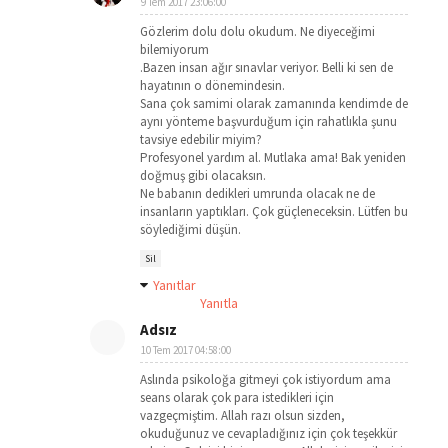
9 Tem 2017 23:06:00
Gözlerim dolu dolu okudum. Ne diyeceğimi
bilemiyorum
.Bazen insan ağır sınavlar veriyor. Belli ki sen de
hayatının o dönemindesin.
Sana çok samimi olarak zamanında kendimde de
aynı yönteme başvurduğum için rahatlıkla şunu
tavsiye edebilir miyim?
Profesyonel yardım al. Mutlaka ama! Bak yeniden
doğmuş gibi olacaksın.
Ne babanın dedikleri umrunda olacak ne de
insanların yaptıkları. Çok güçleneceksin. Lütfen bu
söylediğimi düşün.
Sil
Yanıtlar
Yanıtla
Adsız
10 Tem 2017 04:58:00
Aslında psikoloğa gitmeyi çok istiyordum ama
seans olarak çok para istedikleri için
vazgeçmiştim. Allah razı olsun sizden,
okuduğunuz ve cevapladığınız için çok teşekkür