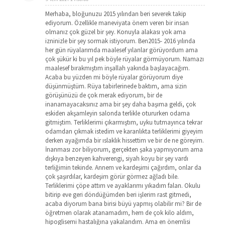
Merhaba, bloğunuzu 2015 yılından beri severek takip
ediyorum. Özellikle maneviyata önem veren bir insan
olmanız çok güzel bir şey. Konuyla alakası yok ama
izninizle bir şey sormak istiyorum. Ben2015- 2016 yılında
her gün rüyalarımda maalesef yılanlar görüyordum ama
çok şükür ki bu yıl pek böyle rüyalar görmüyorum. Namazı
maalesef bırakmıştım inşallah yakında başlayacağım.
Acaba bu yüzden mi böyle rüyalar görüyorum diye
düşünmüştüm. Rüya tabirlerinede baktım, ama sizin
görüşünüzü de çok merak ediyorum, bir de
inanamayacaksınız ama bir şey daha başıma geldi, çok
eskiden akşamleyin salonda terlikle otururken odama
gitmiştim. Terliklerimi çıkarmıştım, uyku tutmayınca tekrar
odamdan çıkmak istedim ve karanlıkta terliklerimi giyeyim
derken ayağımda bir ıslaklık hissettim ve bir de ne göreyim.
İnanması zor biliyorum, gerçekten şaka yapmıyorum ama
dışkıya benzeyen kahverengi, siyah koyu bir şey vardı
terliğimin tekinde. Annem ve kardeşimi çağırdım, onlar da
çok şaşırdılar, kardeşim görür görmez ağladı bile.
Terliklerimi çöpe attım ve ayaklarımı yıkadım falan. Okulu
bitirip eve geri döndüğümden beri işlerim rast gitmedi,
acaba diyorum bana birisi büyü yapmış olabilir mi? Bir de
öğretmen olarak atanamadım, hem de çok kilo aldım,
hipoglisemi hastalığına yakalandım. Ama en önemlisi