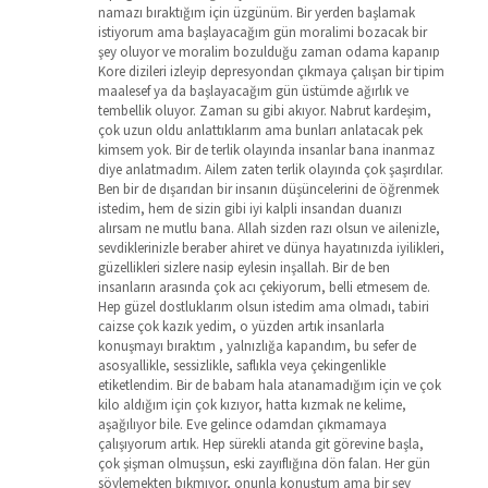
namazı bıraktığım için üzgünüm. Bir yerden başlamak
istiyorum ama başlayacağım gün moralimi bozacak bir
şey oluyor ve moralim bozulduğu zaman odama kapanıp
Kore dizileri izleyip depresyondan çıkmaya çalışan bir tipim
maalesef ya da başlayacağım gün üstümde ağırlık ve
tembellik oluyor. Zaman su gibi akıyor. Nabrut kardeşim,
çok uzun oldu anlattıklarım ama bunları anlatacak pek
kimsem yok. Bir de terlik olayında insanlar bana inanmaz
diye anlatmadım. Ailem zaten terlik olayında çok şaşırdılar.
Ben bir de dışarıdan bir insanın düşüncelerini de öğrenmek
istedim, hem de sizin gibi iyi kalpli insandan duanızı
alırsam ne mutlu bana. Allah sizden razı olsun ve ailenizle,
sevdiklerinizle beraber ahiret ve dünya hayatınızda iyilikleri,
güzellikleri sizlere nasip eylesin inşallah. Bir de ben
insanların arasında çok acı çekiyorum, belli etmesem de.
Hep güzel dostluklarım olsun istedim ama olmadı, tabiri
caizse çok kazık yedim, o yüzden artık insanlarla
konuşmayı bıraktım , yalnızlığa kapandım, bu sefer de
asosyallikle, sessizlikle, saflıkla veya çekingenlikle
etiketlendim. Bir de babam hala atanamadığım için ve çok
kilo aldığım için çok kızıyor, hatta kızmak ne kelime,
aşağılıyor bile. Eve gelince odamdan çıkmamaya
çalışıyorum artık. Hep sürekli atanda git görevine başla,
çok şişman olmuşsun, eski zayıflığına dön falan. Her gün
söylemekten bıkmıyor, onunla konuştum ama bir şey