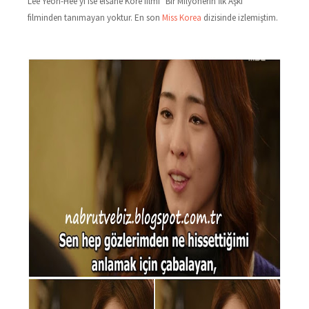
Lee Yeon-Hee'yi ise efsane Kore filmi "Bir Milyonerin İlk Aşkı"
filminden tanımayan yoktur. En son
Miss Korea
dizisinde izlemiştim.