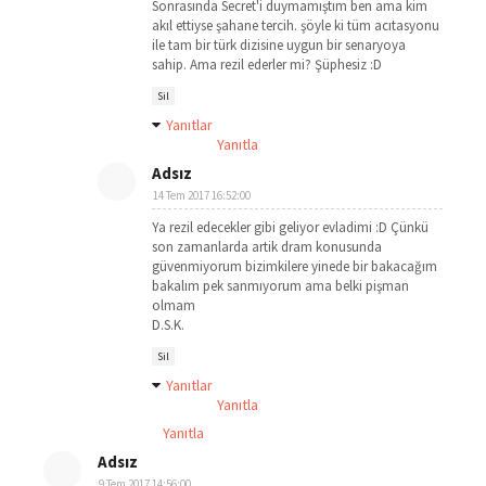
Sonrasında Secret'i duymamıştım ben ama kim
akıl ettiyse şahane tercih. şöyle ki tüm acıtasyonu
ile tam bir türk dizisine uygun bir senaryoya
sahip. Ama rezil ederler mi? Şüphesiz :D
Sil
Yanıtlar
Yanıtla
Adsız
14 Tem 2017 16:52:00
Ya rezil edecekler gibi geliyor evladimi :D Çünkü
son zamanlarda artik dram konusunda
güvenmiyorum bizimkilere yinede bir bakacağım
bakalım pek sanmıyorum ama belki pişman
olmam
D.S.K.
Sil
Yanıtlar
Yanıtla
Yanıtla
Adsız
9 Tem 2017 14:56:00