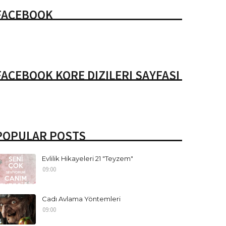
FACEBOOK
FACEBOOK KORE DIZILERI SAYFASI
POPULAR POSTS
Evlilik Hikayeleri 21 "Teyzem"
09:00
Cadı Avlama Yöntemleri
09:00