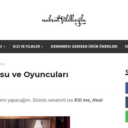
RI
DIZI VE FILMLER
DENENMESI GEREKEN ÜRÜN ÖNERILERI
İ
ları
su ve Oyuncuları
tımı yapacağım. Dizinin senaristi ise
Kill me, Heal