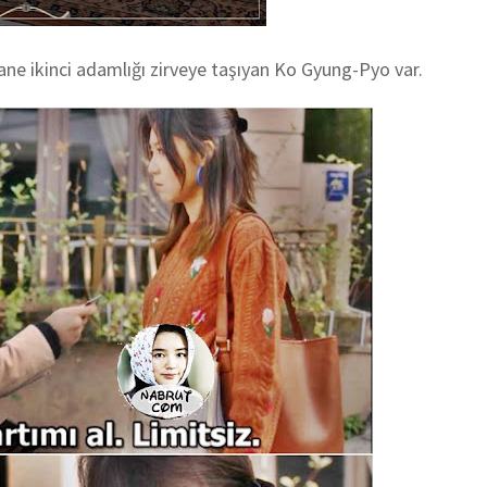
hane ikinci adamlığı zirveye taşıyan Ko Gyung-Pyo
var.