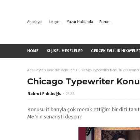
Anasayfa
İletişim
Yazar Hakkında
Forum
HOME
KIŞISEL MESELELER
GERÇEK EVLILIK HIKAYELE
Ana Sayfa
kore dizi konuları
Chicago Typewriter Konusu ve Oyuncu
Chicago Typewriter Konu
Nabrut Fıdıllıoğlu
23:52
Konusu itibarıyla çok merak ettiğim bir dizi tanı
Me'
nin senaristi desem!