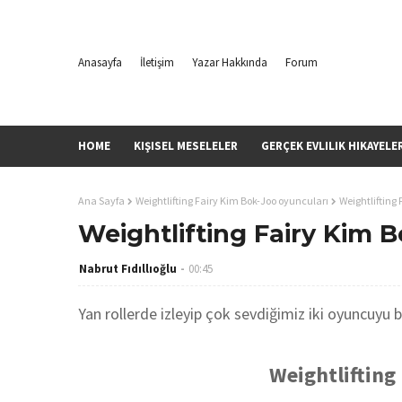
Anasayfa
İletişim
Yazar Hakkında
Forum
HOME
KIŞISEL MESELELER
GERÇEK EVLILIK HIKAYELE
Ana Sayfa
Weightlifting Fairy Kim Bok-Joo oyuncuları
Weightlifting
Weightlifting Fairy Kim 
Nabrut Fıdıllıoğlu
00:45
Yan rollerde izleyip çok sevdiğimiz iki oyuncuyu 
Weightlifting