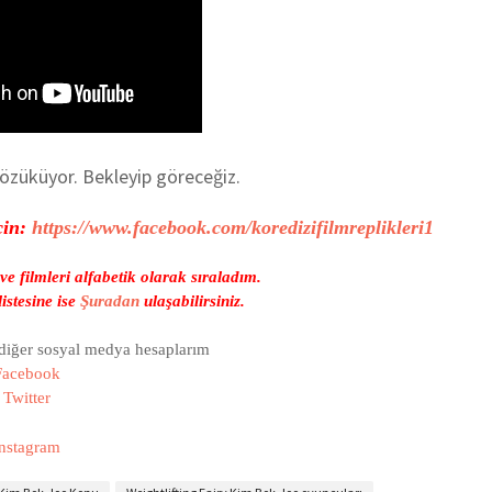
özüküyor. Bekleyip göreceğiz.
çin:
https://www.facebook.com/koredizifilmreplikleri1
e filmleri alfabetik olarak sıraladım.
listesine ise
Şuradan
ulaşabilirsiniz.
 diğer sosyal medya hesaplarım
Facebook
Twitter
nstagram