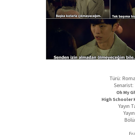
Türü: Roma
Senarist
Oh My Gh
High Schooler K
Yayın T
Yayın
Bölü
Fr