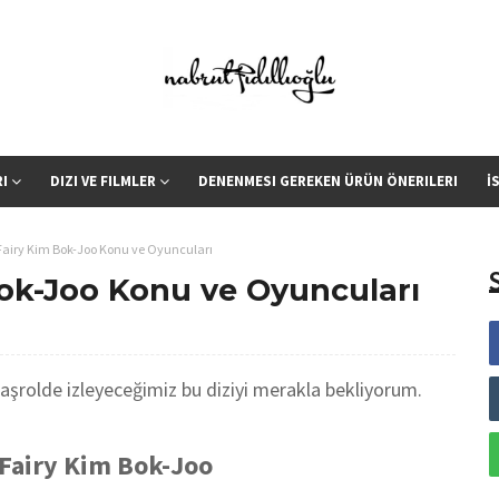
RI
DIZI VE FILMLER
DENENMESI GEREKEN ÜRÜN ÖNERILERI
İ
 Fairy Kim Bok-Joo Konu ve Oyuncuları
Bok-Joo Konu ve Oyuncuları
başrolde izleyeceğimiz bu diziyi merakla bekliyorum.
 Fairy Kim Bok-Joo