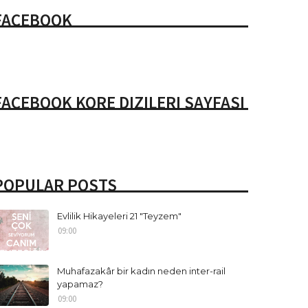
FACEBOOK
FACEBOOK KORE DIZILERI SAYFASI
POPULAR POSTS
Evlilik Hikayeleri 21 "Teyzem"
09:00
Muhafazakâr bir kadın neden inter-rail
yapamaz?
09:00