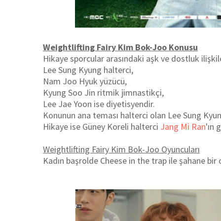
Weightlifting Fairy Kim Bok-Joo Konusu
Hikaye sporcular arasındaki aşk ve dostluk ilişkil
Lee Sung Kyung halterci,
Nam Joo Hyuk yüzücü,
Kyung Soo Jin ritmik jimnastikçi,
Lee Jae Yoon ise diyetisyendir.
Konunun ana teması halterci olan Lee Sung Kyung
Hikaye ise Güney Koreli halterci
Jang Mi Ran
'ın 
Weightlifting Fairy Kim Bok-Joo Oyuncuları
Kadın başrolde Cheese in the trap ile şahane bir 