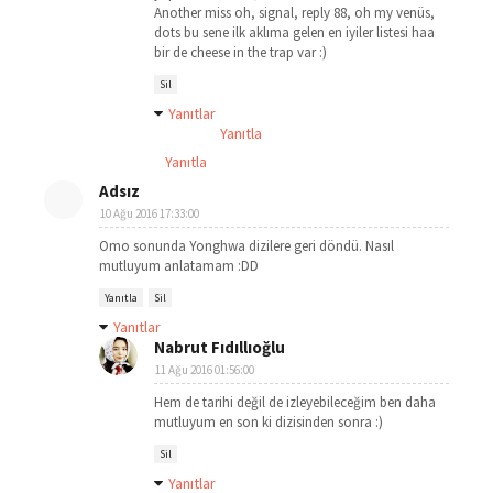
Another miss oh, signal, reply 88, oh my venüs,
dots bu sene ilk aklıma gelen en iyiler listesi haa
bir de cheese in the trap var :)
Sil
Yanıtlar
Yanıtla
Yanıtla
Adsız
10 Ağu 2016 17:33:00
Omo sonunda Yonghwa dizilere geri döndü. Nasıl
mutluyum anlatamam :DD
Yanıtla
Sil
Yanıtlar
Nabrut Fıdıllıoğlu
11 Ağu 2016 01:56:00
Hem de tarihi değil de izleyebileceğim ben daha
mutluyum en son ki dizisinden sonra :)
Sil
Yanıtlar