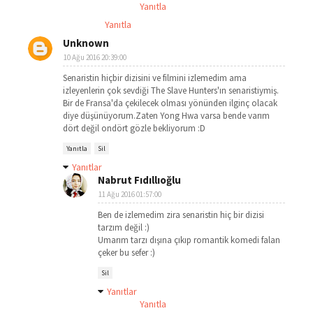
Yanıtla
Yanıtla
Unknown
10 Ağu 2016 20:39:00
Senaristin hiçbir dizisini ve filmini izlemedim ama
izleyenlerin çok sevdiği The Slave Hunters'ın senaristiymiş.
Bir de Fransa'da çekilecek olması yönünden ilginç olacak
diye düşünüyorum.Zaten Yong Hwa varsa bende varım
dört değil ondört gözle bekliyorum :D
Yanıtla
Sil
Yanıtlar
Nabrut Fıdıllıoğlu
11 Ağu 2016 01:57:00
Ben de izlemedim zira senaristin hiç bir dizisi
tarzım değil :)
Umarım tarzı dışına çıkıp romantik komedi falan
çeker bu sefer :)
Sil
Yanıtlar
Yanıtla