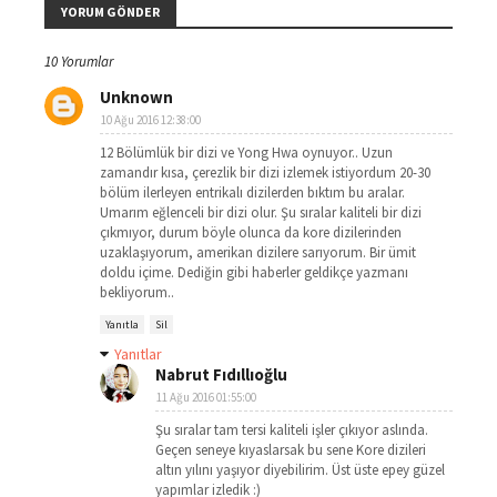
YORUM GÖNDER
10 Yorumlar
Unknown
10 Ağu 2016 12:38:00
12 Bölümlük bir dizi ve Yong Hwa oynuyor.. Uzun
zamandır kısa, çerezlik bir dizi izlemek istiyordum 20-30
bölüm ilerleyen entrikalı dizilerden bıktım bu aralar.
Umarım eğlenceli bir dizi olur. Şu sıralar kaliteli bir dizi
çıkmıyor, durum böyle olunca da kore dizilerinden
uzaklaşıyorum, amerikan dizilere sarıyorum. Bir ümit
doldu içime. Dediğin gibi haberler geldikçe yazmanı
bekliyorum..
Yanıtla
Sil
Yanıtlar
Nabrut Fıdıllıoğlu
11 Ağu 2016 01:55:00
Şu sıralar tam tersi kaliteli işler çıkıyor aslında.
Geçen seneye kıyaslarsak bu sene Kore dizileri
altın yılını yaşıyor diyebilirim. Üst üste epey güzel
yapımlar izledik :)