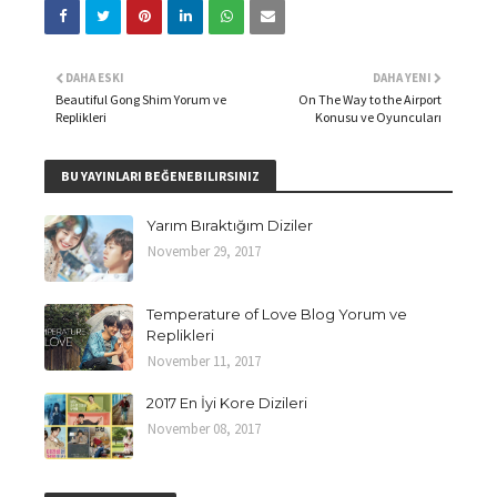
DAHA ESKI
DAHA YENI
Beautiful Gong Shim Yorum ve
On The Way to the Airport
Replikleri
Konusu ve Oyuncuları
BU YAYINLARI BEĞENEBILIRSINIZ
Yarım Bıraktığım Diziler
November 29, 2017
Temperature of Love Blog Yorum ve
Replikleri
November 11, 2017
2017 En İyi Kore Dizileri
November 08, 2017