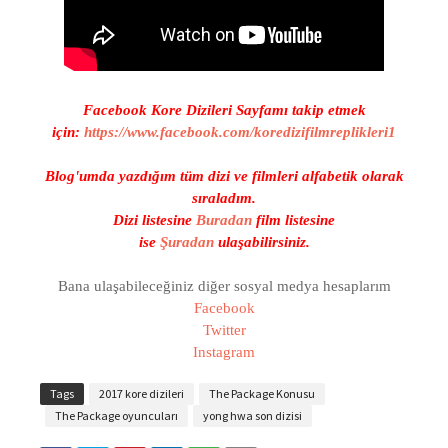
Facebook Kore Dizileri Sayfamı takip etmek
için:
https://www.facebook.com/koredizifilmreplikleri1
Blog'umda yazdığım tüm dizi ve filmleri alfabetik olarak
sıraladım.
Dizi listesine
Buradan
film listesine
ise
Şuradan
ulaşabilirsiniz.
Bana ulaşabileceğiniz diğer sosyal medya hesaplarım
Facebook
Twitter
Instagram
Tags
2017 kore dizileri
The Package Konusu
The Package oyuncuları
yong hwa son dizisi