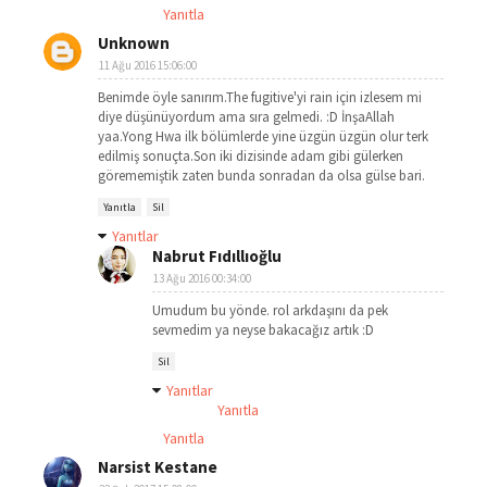
Yanıtla
Unknown
11 Ağu 2016 15:06:00
Benimde öyle sanırım.The fugitive'yi rain için izlesem mi
diye düşünüyordum ama sıra gelmedi. :D İnşaAllah
yaa.Yong Hwa ilk bölümlerde yine üzgün üzgün olur terk
edilmiş sonuçta.Son iki dizisinde adam gibi gülerken
görememiştik zaten bunda sonradan da olsa gülse bari.
Yanıtla
Sil
Yanıtlar
Nabrut Fıdıllıoğlu
13 Ağu 2016 00:34:00
Umudum bu yönde. rol arkdaşını da pek
sevmedim ya neyse bakacağız artık :D
Sil
Yanıtlar
Yanıtla
Yanıtla
Narsist Kestane