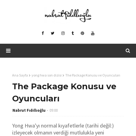
Ana Sayfa
yong hwa son dizisi
The Package Konusu ve Oyuncuları
The Package Konusu ve
Oyuncuları
Nabrut Fıdıllıoğlu
09:00
Yong Hwa'yı normal kıyafetlerle (tarihi değil:)
izleyecek olmanın verdiği mutlulukla yeni