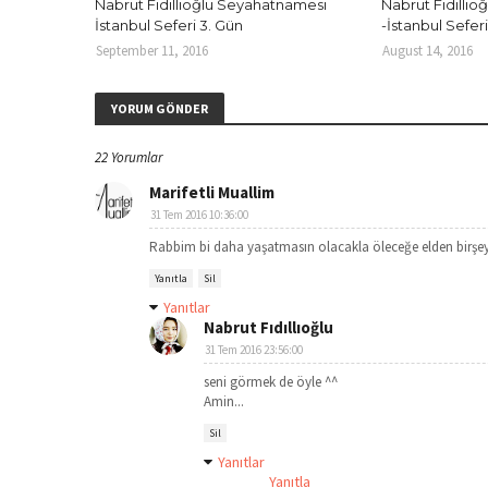
Nabrut Fıdıllıoğlu Seyahatnamesi
Nabrut Fıdıllı
İstanbul Seferi 3. Gün
-İstanbul Seferi
September 11, 2016
August 14, 2016
YORUM GÖNDER
22 Yorumlar
Marifetli Muallim
31 Tem 2016 10:36:00
Rabbim bi daha yaşatmasın olacakla öleceğe elden birşey 
Yanıtla
Sil
Yanıtlar
Nabrut Fıdıllıoğlu
31 Tem 2016 23:56:00
seni görmek de öyle ^^
Amin...
Sil
Yanıtlar
Yanıtla