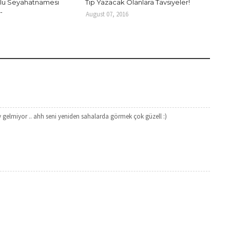
oğlu Seyahatnamesi
Tıp Yazacak Olanlara Tavsiyeler!
-
August 07, 2016
gelmiyor .. ahh seni yeniden sahalarda görmek çok güzell :)