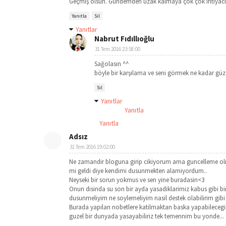
Geçmiş olsun. Gündemden uzak kalmaya çok çok ihtiyacımı
Yanıtla
Sil
Yanıtlar
Nabrut Fıdıllıoğlu
31 Tem 2016 23:58:00
Sağolasın ^^
böyle bir karşılama ve seni görmek ne kadar güze
Sil
Yanıtlar
Yanıtla
Yanıtla
Adsız
31 Tem 2016 19:02:00
Ne zamandir bloguna girip cikiyorum ama guncelleme olm
mi geldi diye kendimi dusunmekten alamiyordum..
Neyseki bir sorun yokmus ve sen yine buradasin<3
Onun disinda su son bir ayda yasadiklarimiz kabus gibi 
dusunmeliyim ne soylemeliyim nasil destek olabilirim gibi
Burada yapilan nobetlere katilmaktan baska yapabilecegim
guzel bir dunyada yasayabiliriz tek temennim bu yonde...