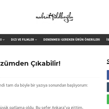
RI
DIZI VE FILMLER
DENENMESI GEREKEN ÜRÜN ÖNERILERI
İ
zümden Çıkabilir!
mdi tam da böyle bir yazıya sonundan başlıyorum:
büyük patlama oldu. Bu sefer Ankara’ya gittim,