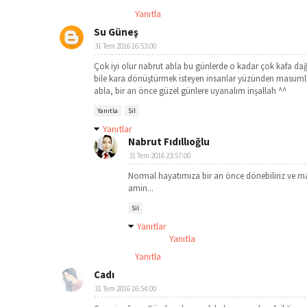
Yanıtla
Su Güneş
31 Tem 2016 16:53:00
Çok iyi olur nabrut abla bu günlerde o kadar çok kafa dağıt
bile kara dönüştürmek isteyen insanlar yüzünden masumla
abla, bir an önce güzel günlere uyanalım inşallah ^^
Yanıtla
Sil
Yanıtlar
Nabrut Fıdıllıoğlu
31 Tem 2016 23:57:00
Normal hayatımıza bir an önce dönebiliriz ve m
amin...
Sil
Yanıtlar
Yanıtla
Yanıtla
Cadı
31 Tem 2016 16:54:00