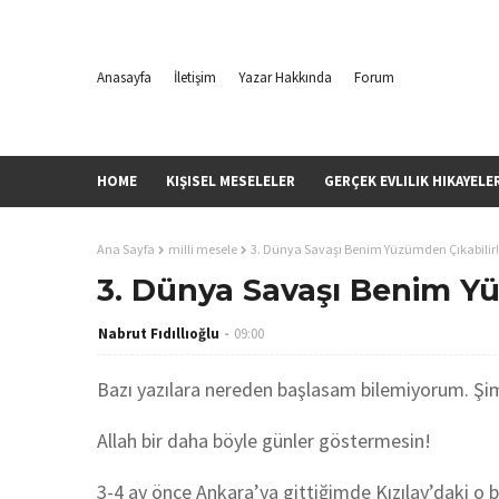
Anasayfa
İletişim
Yazar Hakkında
Forum
HOME
KIŞISEL MESELELER
GERÇEK EVLILIK HIKAYELE
Ana Sayfa
milli mesele
3. Dünya Savaşı Benim Yüzümden Çıkabilir!
3. Dünya Savaşı Benim Yü
Nabrut Fıdıllıoğlu
09:00
Bazı yazılara nereden başlasam bilemiyorum. Şi
Allah bir daha böyle günler göstermesin!
3-4 ay önce Ankara’ya gittiğimde Kızılay’daki o 