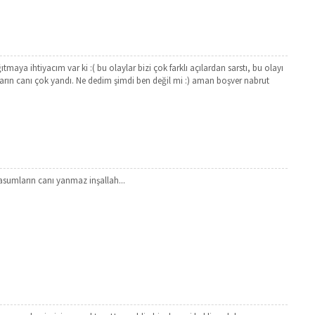
maya ihtiyacım var ki :( bu olaylar bizi çok farklı açılardan sarstı, bu olayı
rın canı çok yandı. Ne dedim şimdi ben değil mi :) aman boşver nabrut
asumların canı yanmaz inşallah...