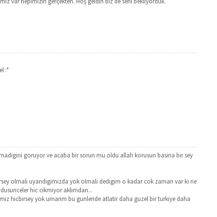
z var hepimizin gerçekten. Hoş geldin biz de seni bekliyorduk.
l :*
adigini goruyor ve acaba bir sorun mu oldu allah korusun basina bir sey
birsey olmali uyandigimizda yok olmali dedigim o kadar cok zaman var ki ne
 dusunceler hic cikmiyor aklimdan...
iz hicbirsey yok umarim bu gunleride atlatir daha guzel bir turkiye daha