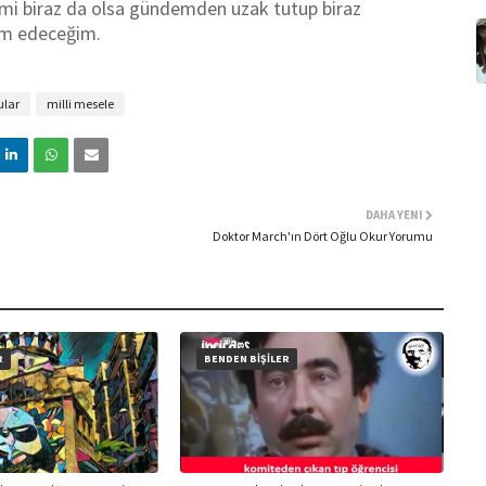
dimi biraz da olsa gündemden uzak tutup biraz
vam edeceğim.
ular
milli mesele
DAHA YENI
Doktor March'ın Dört Oğlu Okur Yorumu
R
BENDEN BİŞİLER