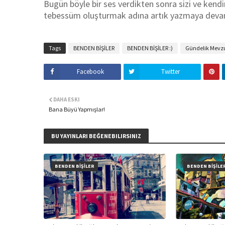
Bugün böyle bir ses verdikten sonra sizi ve ken
tebessüm oluşturmak adına artık yazmaya de
Tags
BENDEN BİŞİLER
BENDEN BİŞİLER :)
Gündelik Mevz
Facebook
Twitter
DAHA ESKI
Bana Büyü Yapmışlar!
BU YAYINLARI BEĞENEBILIRSINIZ
BENDEN BİŞİLER
BENDEN BİŞİLE