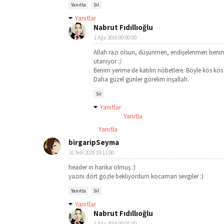
Yanıtla
Sil
Yanıtlar
Nabrut Fıdıllıoğlu
1 Ağu 2016 00:00:00
Allah razı olsun, düşünmen, endişelenmen benim 
utanıyor :/
Benim yerime de katılın nöbetlere. Böyle kös kös
Daha güzel günler görelim inşallah.
Sil
Yanıtlar
Yanıtla
Yanıtla
birgaripSeyma
31 Tem 2016 19:11:00
header ın harika olmuş :)
yazını dört gözle bekliyordum kocaman sevgiler :)
Yanıtla
Sil
Yanıtlar
Nabrut Fıdıllıoğlu
1 Ağu 2016 00:01:00