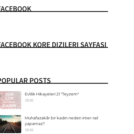
FACEBOOK
FACEBOOK KORE DIZILERI SAYFASI
POPULAR POSTS
Evlilik Hikayeleri 21 "Teyzem"
09:00
Muhafazakâr bir kadın neden inter-rail
yapamaz?
09:00