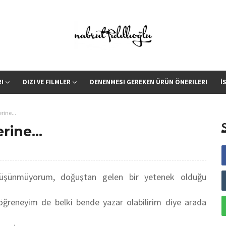
RI
DIZI VE FILMLER
DENENMESI GEREKEN ÜRÜN ÖNERILERI
İ
rine...
rine...
düşünmüyorum, doğuştan gelen bir yetenek olduğu
ğreneyim de belki bende yazar olabilirim diye arada