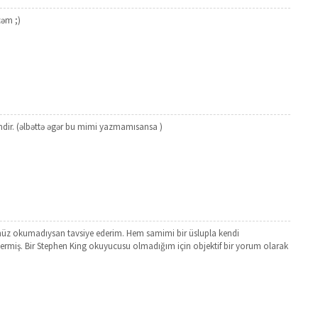
əm ;)
dir. (əlbəttə əgər bu mimi yazmamısansa )
henüz okumadıysan tavsiye ederim. Hem samimi bir üslupla kendi
 vermiş. Bir Stephen King okuyucusu olmadığım için objektif bir yorum olarak