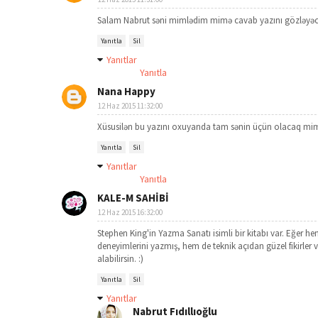
Salam Nabrut səni mimlədim mimə cavab yazını gözləyəc
Yanıtla
Sil
Yanıtlar
Yanıtla
Nana Happy
12 Haz 2015 11:32:00
Xüsusilən bu yazını oxuyanda tam sənin üçün olacaq mim
Yanıtla
Sil
Yanıtlar
Yanıtla
KALE-M SAHİBİ
12 Haz 2015 16:32:00
Stephen King'in Yazma Sanatı isimli bir kitabı var. Eğer 
deneyimlerini yazmış, hem de teknik açıdan güzel fikirler
alabilirsin. :)
Yanıtla
Sil
Yanıtlar
Nabrut Fıdıllıoğlu