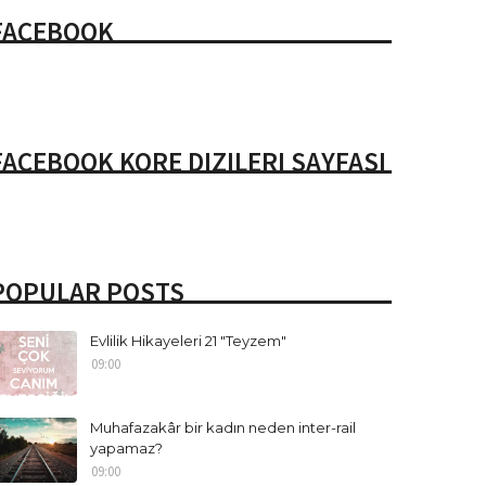
FACEBOOK
FACEBOOK KORE DIZILERI SAYFASI
POPULAR POSTS
Evlilik Hikayeleri 21 "Teyzem"
09:00
Muhafazakâr bir kadın neden inter-rail
yapamaz?
09:00