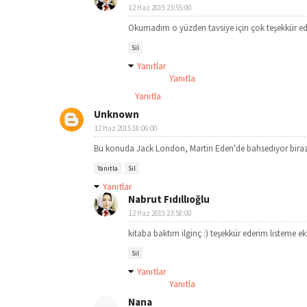
12 Haz 2015 23:55:00
Okumadım o yüzden tavsiye için çok teşekkür e
Sil
Yanıtlar
Yanıtla
Yanıtla
Unknown
12 Haz 2015 18:06:00
Bu konuda Jack London, Martin Eden'de bahsediyor biraz..
Yanıtla
Sil
Yanıtlar
Nabrut Fıdıllıoğlu
12 Haz 2015 23:58:00
kitaba baktım ilginç :) teşekkür ederim listeme e
Sil
Yanıtlar
Yanıtla
Nana