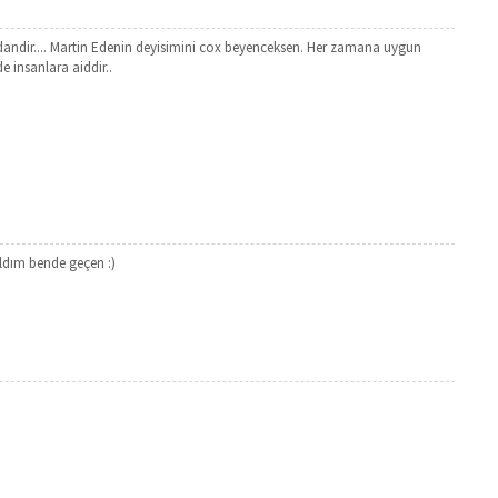
dandir.... Martin Edenin deyisimini cox beyenceksen. Her zamana uygun
 insanlara aiddir..
aldım bende geçen :)