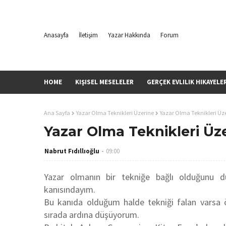
Anasayfa
İletişim
Yazar Hakkında
Forum
HOME
KIŞISEL MESELELER
GERÇEK EVLILIK HIKAYELE
Ana Sayfa
Yazar Olma Teknikleri Üzerine
Yazar Olma Teknikleri Üze
Yazar Olma Teknikleri Üze
Nabrut Fıdıllıoğlu
09:00
Yazar olmanın bir tekniğe bağlı olduğunu 
kanısındayım.
Bu kanıda olduğum halde tekniği falan varsa ö
sırada ardına düşüyorum.