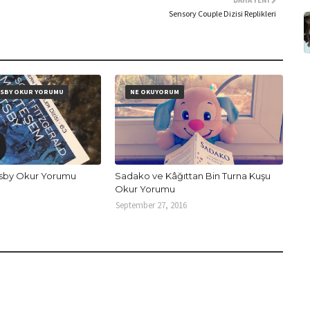
DAHA YENI
Sensory Couple Dizisi Replikleri
SBY OKUR YORUMU
NE OKUYORUM
sby Okur Yorumu
Sadako ve Kâğıttan Bin Turna Kuşu
Okur Yorumu
September 27, 2016