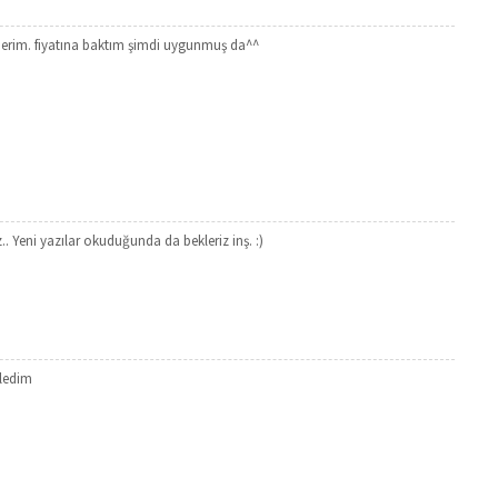
derim. fiyatına baktım şimdi uygunmuş da^^
 Yeni yazılar okuduğunda da bekleriz inş. :)
kledim