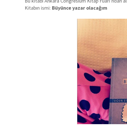
Bu kitabı Ankara Congresium Kitap Fuarı’ndan a
Kitabın ismi:
Büyünce yazar olacağım