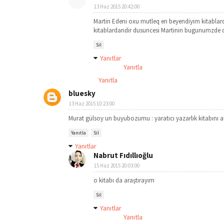
13 Haz 2015 20:42:00
Martin Edeni oxu mutleq en beyendiyim kitablar
kitablardandir dusuncesi Martinin bugunumzde de
Sil
Yanıtlar
Yanıtla
Yanıtla
bluesky
13 Haz 2015 10:23:00
Murat gülsoy un buyubozumu : yaratıcı yazarlık kitabını 
Yanıtla
Sil
Yanıtlar
Nabrut Fıdıllıoğlu
15 Haz 2015 20:03:00
o kitabı da araştırayım
Sil
Yanıtlar
Yanıtla