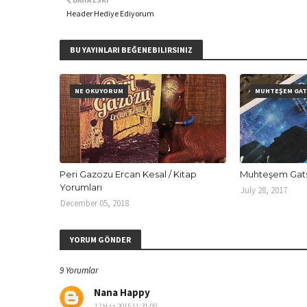
DAHA ESKI
Header Hediye Ediyorum
BU YAYINLARI BEĞENEBILIRSINIZ
NE OKUYORUM
MUHTEŞEM GAT
Peri Gazozu Ercan Kesal / Kitap
Muhteşem Gat
Yorumları
July 28, 2017
December 05, 2018
YORUM GÖNDER
9 Yorumlar
Nana Happy
12 Haz 2015 11:31:00