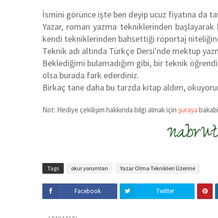
İsmini görünce işte ben deyip ucuz fiyatına da ta
Yazar, roman yazma tekniklerinden başlayarak b
kendi tekniklerinden bahsettiği röportaj niteliğin
Teknik adı altında Türkçe Dersi'nde mektup yazm
Beklediğimi bulamadığım gibi, bir teknik öğren
olsa burada fark ederdiniz.
Birkaç tane daha bu tarzda kitap aldım, okuyorum
Not: Hediye çekilişim hakkında bilgi almak için
şuraya
bakabil
Tags
okur yorumları
Yazar Olma Teknikleri Üzerine
Facebook
Twitter