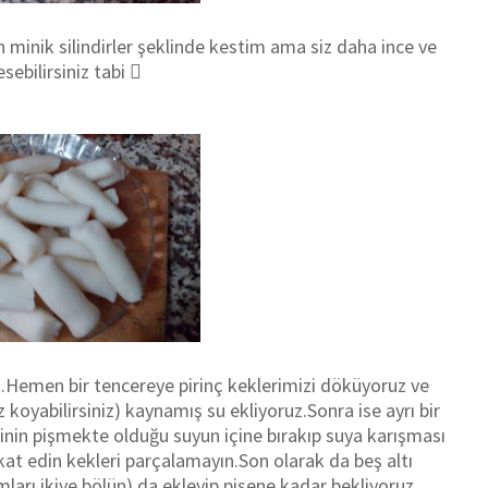
 minik silindirler şeklinde kestim ama siz daha ince ve
sebilirsiniz tabi 
ek.Hemen bir tencereye pirinç keklerimizi döküyoruz ve
koyabilirsiniz) kaynamış su ekliyoruz.Sonra ise ayrı bir
erinin pişmekte olduğu suyun içine bırakıp suya karışması
kkat edin kekleri parçalamayın.Son olarak da beş altı
mları ikiye bölün) da ekleyip pişene kadar bekliyoruz.