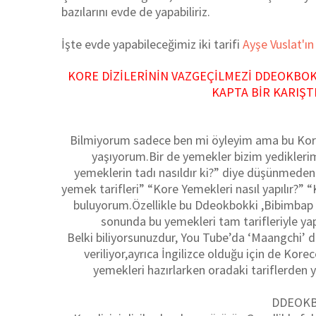
bazılarını evde de yapabiliriz.
İşte evde yapabileceğimiz iki tarifi
A
yşe Vuslat'ı
KORE DİZİLERİNİN VAZGEÇİLMEZİ DDEOKBOK
KAPTA BİR KARIŞTI
Bilmiyorum sadece ben mi öyleyim ama bu Kore 
yaşıyorum.Bir de yemekler bizim yediklerimi
yemeklerin tadı nasıldır ki?” diye düşünmed
yemek tarifleri” “Kore Yemekleri nasıl yapılır?” 
buluyorum.Özellikle bu Ddeokbokki ,Bibimbap 
sonunda bu yemekleri tam tarifleriyle 
Belki biliyorsunuzdur, You Tube’da ‘Maangchi’ di
veriliyor,ayrıca İngilizce olduğu için de Kore
yemekleri hazırlarken oradaki tariflerden
DDEOK