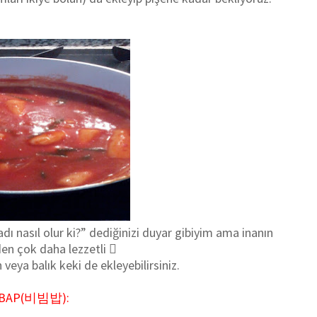
ı nasıl olur ki?” dediğinizi duyar gibiyim ama inanın
n çok daha lezzetli 
veya balık keki de ekleyebilirsiniz.
MBAP(비빔밥):