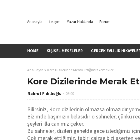
Anasayfa
İletişim
Yazar Hakkında
Forum
HOME
KIŞISEL MESELELER
GERÇEK EVLILIK HIKAYELE
Ana Sayfa
Kore Dizilerinde Merak Ettiğimiz Yemekler
Kore Dizilerinde Merak E
Nabrut Fıdıllıoğlu
09:00
Bilirsiniz, Kore dizilerinin olmazsa olmazıdır yem
Bizimde başımızın belasıdır o sahneler, çünkü r
şeyleri illa canımız çeker.
Bu sahneler; dizileri genelde gece izlediğimiz için
Çok merak ettiğimiz, tabiri caizse bizi aşerten y