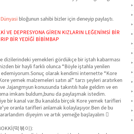
n Dünyasi
bloğunun sahibi bizler için deneyip paylaştı.
Kİ VE DEPRESYONA GİREN KIZLARIN LEĞENİMSİ BİR
RIP BİR YEDİĞİ BİBİMBAP
dizilerindeki yemekleri gördükçe bir iştah kabarması
zden bir hayli farklı olunca “Böyle iştahla yenilen
en edemiyorum.Sonuç olarak kendimi internette “Kore
“Kore yemek malzemeleri satın al” tarzı şeyleri aratırken
ve Jajangmyun konusunda takıntılı hale geldim ve en
yapma imkanı buldum,bunu da paylaşmak istedim.
ye bir kanal var.Bu kanalda birçok Kore yemek tarifleri
ce’ye oranla tarifleri anlamak kolaylaşıyor.Ben de bu
 yararlandım diyeyim ve artık yemeğe başlayalım 
BOKKİ(떡볶이):