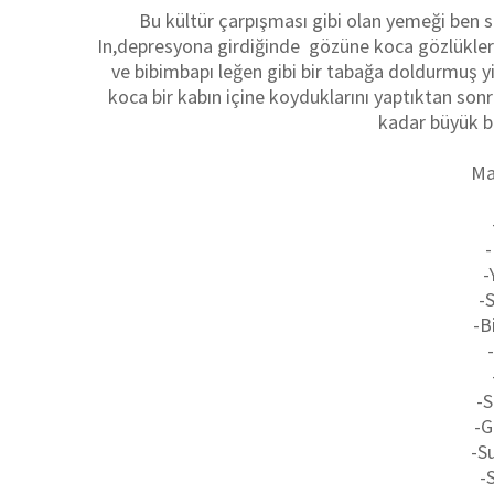
Bu kültür çarpışması gibi olan yemeği ben
In,depresyona girdiğinde gözüne koca gözlüklerin
ve bibimbapı leğen gibi bir tabağa doldurmuş 
koca bir kabın içine koyduklarını yaptıktan so
kadar büyük b
Ma
-
-
-S
-B
-S
-G
-S
-