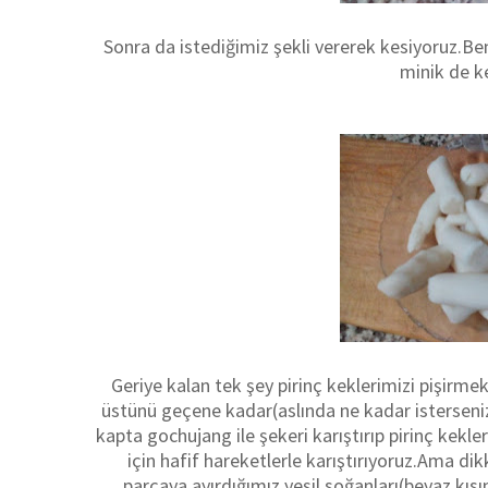
Sonra da istediğimiz şekli vererek kesiyoruz.Ben
minik de ke
Geriye kalan tek şey pirinç keklerimizi pişirm
üstünü geçene kadar(aslında ne kadar isterseniz 
kapta gochujang ile şekeri karıştırıp pirinç kekl
için hafif hareketlerle karıştırıyoruz.Ama di
parçaya ayırdığımız yeşil soğanları(beyaz kısı