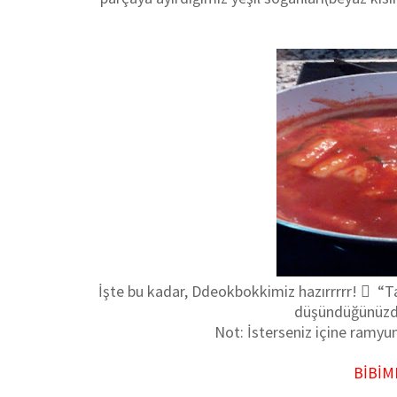
İşte bu kadar, Ddeokbokkimiz hazırrrrr!  “Tad
düşündüğünüzde
Not: İsterseniz içine ramyun 
BİBİ