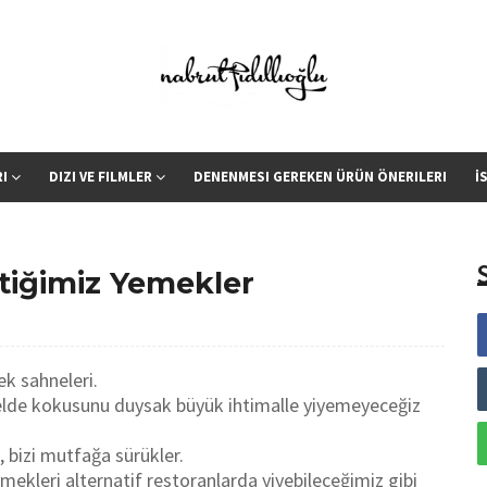
RI
DIZI VE FILMLER
DENENMESI GEREKEN ÜRÜN ÖNERILERI
İ
ttiğimiz Yemekler
ek sahneleri.
eelde kokusunu duysak büyük ihtimalle yiyemeyeceğiz
, bizi mutfağa sürükler.
emekleri alternatif restoranlarda yiyebileceğimiz gibi