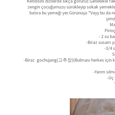
Kendisini dizilerde sıkça görürüz.Genellikle f
zengin çocuğumuzu sürükleyip sokak yemekleri 
batıra bu yemeği yer.Görünüşü “Vayy bu da ne
şimdi
Ma
Pirinç
- 2 su ba
-Biraz susam ya
-3/4 
S
-Biraz gochujang(고추장)(Bulması herkes için ko
-Yarım silme
-Üç 