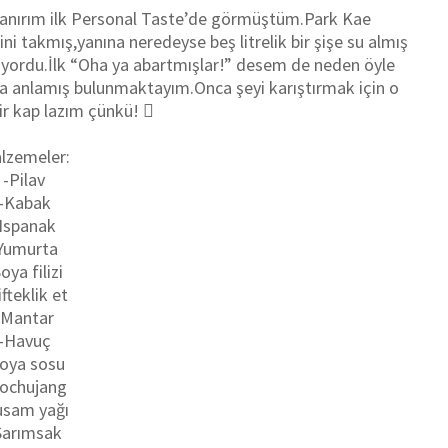
 sanırım ilk Personal Taste’de görmüştüm.Park Kae
i takmış,yanına neredeyse beş litrelik bir şişe su almış
yiyordu.İlk “Oha ya abartmışlar!” desem de neden öyle
nra anlamış bulunmaktayım.Onca şeyi karıştırmak için o
ir kap lazım çünkü! 
lzemeler:
-Pilav
-Kabak
Ispanak
Yumurta
oya filizi
ifteklik et
-Mantar
-Havuç
oya sosu
ochujang
usam yağı
Sarımsak