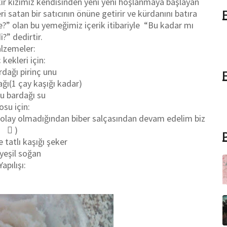
akir kızımız kendisinden yeni yeni hoşlanmaya başlayan
satan bir satıcının önüne getirir ve kürdanını batıra
?” olan bu yemeğimiz içerik itibariyle “Bu kadar mı
?” dedirtir.
lzemeler:
 kekleri için:
rdağı pirinç unu
ğı(1 çay kaşığı kadar)
su bardağı su
osu için:
lay olmadığından biber salçasından devam edelim biz
 )
 tatlı kaşığı şeker
yeşil soğan
Yapılışı: