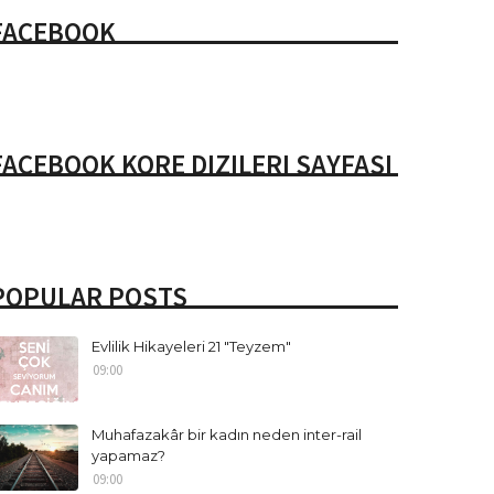
FACEBOOK
FACEBOOK KORE DIZILERI SAYFASI
POPULAR POSTS
Evlilik Hikayeleri 21 "Teyzem"
09:00
Muhafazakâr bir kadın neden inter-rail
yapamaz?
09:00