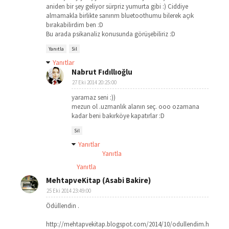
aniden bir şey geliyor sürpriz yumurta gibi :) Ciddiye
almamakla birlikte sanırım bluetoothumu bilerek açık
bırakabilirdim ben :D
Bu arada psikanaliz konusunda görüşebiliriz :D
Yanıtla
Sil
Yanıtlar
Nabrut Fıdıllıoğlu
27 Eki 2014 20:25:00
yaramaz seni :))
mezun ol .uzmanlık alanın seç. ooo ozamana
kadar beni bakırköye kapatırlar :D
Sil
Yanıtlar
Yanıtla
Yanıtla
MehtapveKitap (Asabi Bakire)
25 Eki 2014 23:49:00
Ödüllendin .
http://mehtapvekitap.blogspot.com/2014/10/odullendim.html