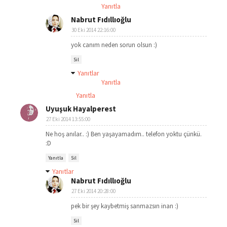
Yanıtla
Nabrut Fıdıllıoğlu
30 Eki 2014 22:16:00
yok canım neden sorun olsun :)
Sil
Yanıtlar
Yanıtla
Yanıtla
Uyuşuk Hayalperest
27 Eki 2014 13:55:00
Ne hoş anılar.. :) Ben yaşayamadım.. telefon yoktu çünkü.
:D
Yanıtla
Sil
Yanıtlar
Nabrut Fıdıllıoğlu
27 Eki 2014 20:28:00
pek bir şey kaybetmiş sanmazsın inan :)
Sil