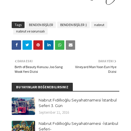
Tags
BENDEN BİŞİLER
BENDEN BİŞİLER :)
nabrut
nabrut ve sorunsalı
DAHA ESKI
DAHA YENI
Birth of Beauty Konusu Joo Sang
Vineyard Man Yoon Eun Hye
Wook Yeni Dizisi
Dizisi
BU YAYINLARI BEĞENEBILIRSINIZ
Nabrut Fıdıllıoğlu Seyahatnamesi İstanbul
Seferi 3. Gün
September 11, 2016
Nabrut Fıdıllıoğlu Seyahatnamesi -İstanbul
Seferi-