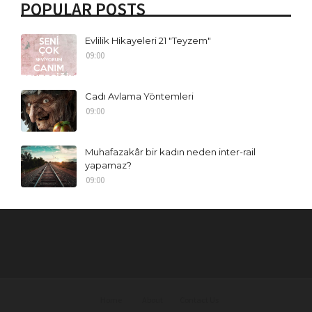
POPULAR POSTS
Evlilik Hikayeleri 21 "Teyzem"
09:00
Cadı Avlama Yöntemleri
09:00
Muhafazakâr bir kadın neden inter-rail
yapamaz?
09:00
Home
About
Contact Us