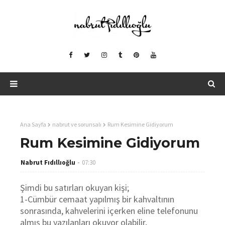
Ana Sayfa
nabrut ve sorunsalı
Rum Kesimine Gidiyorum
Rum Kesimine Gidiyorum
Nabrut Fıdıllıoğlu
07:30
Şimdi bu satırları okuyan kişi;
1-Cümbür cemaat yapılmış bir kahvaltının
sonrasında, kahvelerini içerken eline telefonunu
almış bu yazılanları okuyor olabilir,