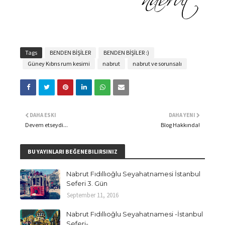
Tags
BENDEN BİŞİLER
BENDEN BİŞİLER :)
Güney Kıbrıs rum kesimi
nabrut
nabrut ve sorunsalı
DAHA ESKI
DAHA YENI
Devem etseydi...
Blog Hakkında!
BU YAYINLARI BEĞENEBILIRSINIZ
Nabrut Fıdıllıoğlu Seyahatnamesi İstanbul
Seferi 3. Gün
September 11, 2016
Nabrut Fıdıllıoğlu Seyahatnamesi -İstanbul
Seferi-