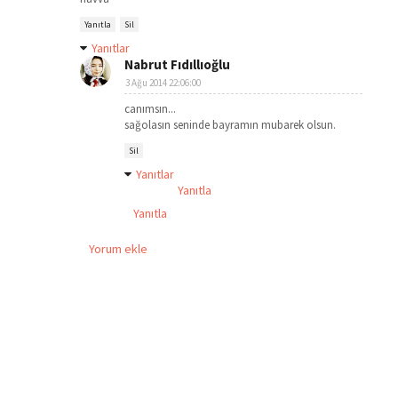
Yanıtla
Sil
Yanıtlar
Nabrut Fıdıllıoğlu
3 Ağu 2014 22:06:00
canımsın...
sağolasın seninde bayramın mubarek olsun.
Sil
Yanıtlar
Yanıtla
Yanıtla
Yorum ekle