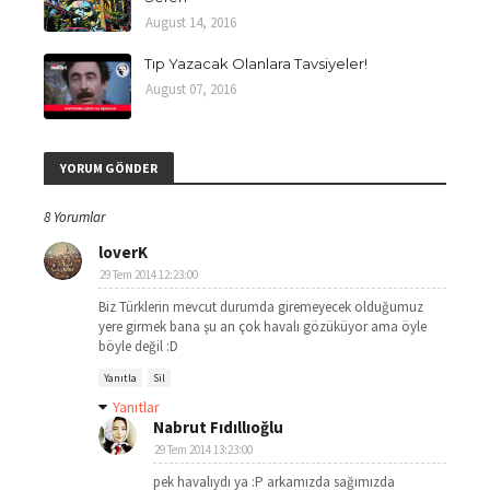
August 14, 2016
Tıp Yazacak Olanlara Tavsiyeler!
August 07, 2016
YORUM GÖNDER
8 Yorumlar
loverK
29 Tem 2014 12:23:00
Biz Türklerin mevcut durumda giremeyecek olduğumuz
yere girmek bana şu an çok havalı gözüküyor ama öyle
böyle değil :D
Yanıtla
Sil
Yanıtlar
Nabrut Fıdıllıoğlu
29 Tem 2014 13:23:00
pek havalıydı ya :P arkamızda sağımızda