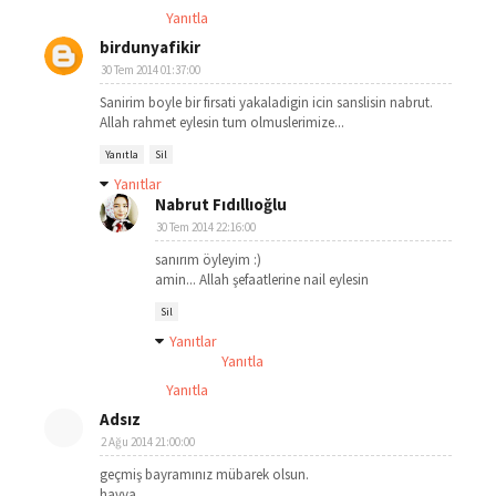
Yanıtla
birdunyafikir
30 Tem 2014 01:37:00
Sanirim boyle bir firsati yakaladigin icin sanslisin nabrut.
Allah rahmet eylesin tum olmuslerimize...
Yanıtla
Sil
Yanıtlar
Nabrut Fıdıllıoğlu
30 Tem 2014 22:16:00
sanırım öyleyim :)
amin... Allah şefaatlerine nail eylesin
Sil
Yanıtlar
Yanıtla
Yanıtla
Adsız
2 Ağu 2014 21:00:00
geçmiş bayramınız mübarek olsun.
havva