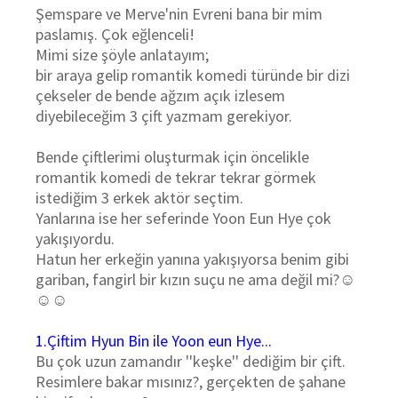
Şemspare ve Merve'nin Evreni bana bir mim
paslamış. Çok eğlenceli!
Mimi size şöyle anlatayım;
bir araya gelip romantik komedi türünde bir dizi
çekseler de bende ağzım açık izlesem
diyebileceğim 3 çift yazmam gerekiyor.
Bende çiftlerimi oluşturmak için öncelikle
romantik komedi de tekrar tekrar görmek
istediğim 3 erkek aktör seçtim.
Yanlarına ise her seferinde Yoon Eun Hye çok
yakışıyordu.
Hatun her erkeğin yanına yakışıyorsa benim gibi
gariban, fangirl bir kızın suçu ne ama değil mi?☺
☺☺
1.Çiftim Hyun Bin ile Yoon eun Hye...
Bu çok uzun zamandır ''keşke'' dediğim bir çift.
Resimlere bakar mısınız?, gerçekten de şahane