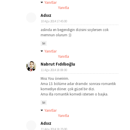
Yanıtlar
Yanıtla
Adsız
10 Ağu 2014 17:45:00
aslinda en begendigin dizisini soylersen cok
memnun olurum :))
Sil
Yanıtlar
Yanıtla
Nabrut Fıdıllıoğlu
11 Ağu 2014 18:08:00
Miss You öneririm.
Ama 13. bölüme adar dramdır. sonrası romantik
komediye döner. çok güzel bir dizi.
Ama illa romantik komedi istersen o başka.
Sil
Yanıtlar
Yanıtla
Adsız
11 Ağu 2014 18:25:00