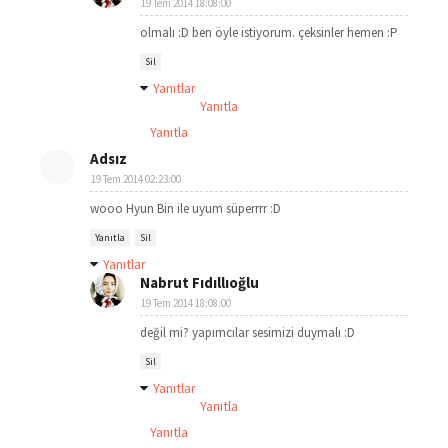
19 Tem 2014 18:08:00
olmalı :D ben öyle istiyorum. çeksinler hemen :P
Sil
Yanıtlar
Yanıtla
Yanıtla
Adsız
19 Tem 2014 02:23:00
wooo Hyun Bin ile uyum süperrrr :D
Yanıtla
Sil
Yanıtlar
Nabrut Fıdıllıoğlu
19 Tem 2014 18:08:00
değil mi? yapımcılar sesimizi duymalı :D
Sil
Yanıtlar
Yanıtla
Yanıtla