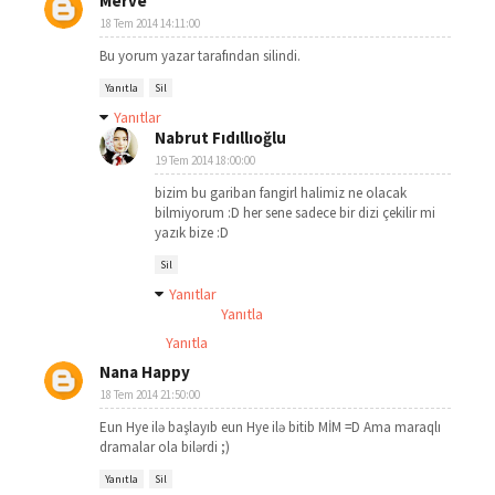
Merve
18 Tem 2014 14:11:00
Bu yorum yazar tarafından silindi.
Yanıtla
Sil
Yanıtlar
Nabrut Fıdıllıoğlu
19 Tem 2014 18:00:00
bizim bu gariban fangirl halimiz ne olacak
bilmiyorum :D her sene sadece bir dizi çekilir mi
yazık bize :D
Sil
Yanıtlar
Yanıtla
Yanıtla
Nana Happy
18 Tem 2014 21:50:00
Eun Hye ilə başlayıb eun Hye ilə bitib MİM =D Ama maraqlı
dramalar ola bilərdi ;)
Yanıtla
Sil