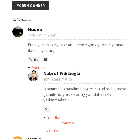
YORUM GÖNDER
42 Yorumlar
Nuunu
18 Tem 2014 11:42:00
Eun hye herkesle yakışır ama bence gong yoonun yanina
daha bi yakisir ;))
Yanıtla
Sil
Yanıtlar
Nabrut Fıdıllıoğlu
19 Tem 2014 17:58:00
o benim heo hayalim biliyorsun :) tekrar bir araya
gelsinler istiyoruz Goong yoo daha fazla
yaşlanmadan :D
Sil
Yanıtlar
Yanıtla
Yanıtla