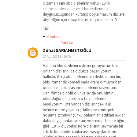
o zaman seni abd dizilerinin vahşi +18'lik
sahnelerinden küfür ve el hareketlerinden,
duygusuzluğundan kurtarıp böyle masum dizilere
alıştırdğım için sevap bile işlemiş olabilirim :D
Sil
Yanıtlar
Yanıtla
Zühal SARIAHMETOĞLU
20 Ağu 2014 14:19:00
Hahaha Abd dizilerini öyle mi görüyorsun ben
onların dizilerini de oldukça beğeniyorum
halbuki. Gerçi abd dizilerinden izlediklerimin hiç
birisi romantik komedi yada dram olmuyor ben
onların en çok araştırma dizilerini seviyorum.
Hani filmde bir ölü olur ve sende onu kimin
öldürdüğünü bulursun o tarz dizilerine
bayılıyorum. Öte yandan dizilerindeki aşkı
betimleme ve yaşama şekilleri benimde pek
hoşuma gitmiyor çünkü onların anlattıkları aşklar
daha duygulardan yoksun ve seninde tabir ettiğin
gibi +18'lik oluyorlar. Kore dizilerini sevmemin bir
sebebi bu olabilir çünkü aşkı yaşayışları bizim