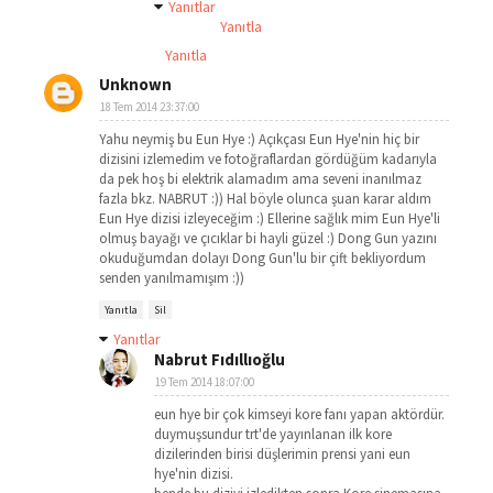
Yanıtlar
Yanıtla
Yanıtla
Unknown
18 Tem 2014 23:37:00
Yahu neymiş bu Eun Hye :) Açıkçası Eun Hye'nin hiç bir
dizisini izlemedim ve fotoğraflardan gördüğüm kadarıyla
da pek hoş bi elektrik alamadım ama seveni inanılmaz
fazla bkz. NABRUT :)) Hal böyle olunca şuan karar aldım
Eun Hye dizisi izleyeceğim :) Ellerine sağlık mim Eun Hye'li
olmuş bayağı ve çıcıklar bi hayli güzel :) Dong Gun yazını
okuduğumdan dolayı Dong Gun'lu bir çift bekliyordum
senden yanılmamışım :))
Yanıtla
Sil
Yanıtlar
Nabrut Fıdıllıoğlu
19 Tem 2014 18:07:00
eun hye bir çok kimseyi kore fanı yapan aktördür.
duymuşsundur trt'de yayınlanan ilk kore
dizilerinden birisi düşlerimin prensi yani eun
hye'nin dizisi.