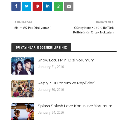
DAHA ESKI
DAHA YENI
#Mim #K-Pop Dinliyoruz (:
Güney Kore Kültürü ile Türk
Kültürünün Ortak Noktaları
BU YAYINLARI BEĞENEBILIRSINIZ
Snow Lotus Mini Dizi Yorumum
January 31, 2016
Reply 1988 Yorum ve Replikleri
January 30, 2016
Splash Splash Love Konusu ve Yorumum
January 24, 2016