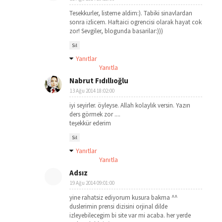
Tesekkurler, listeme aldim:). Tabiki sinavlardan
sonra izlicem. Haftaici ogrencisi olarak hayat cok
zor! Sevgiler, blogunda basarilar:)))
Sil
Yanıtlar
Yanıtla
Nabrut Fıdıllıoğlu
13 Ağu 2014 18:02:00
iyi seyirler. öyleyse. Allah kolaylık versin. Yazın
ders görmek zor ....
teşekkür ederim
Sil
Yanıtlar
Yanıtla
Adsız
19 Ağu 2014 09:01:00
yine rahatsiz ediyorum kusura bakma ^^
duslerimin prensi dizisini orjinal dilde
izleyebilecegim bi site var mi acaba. her yerde