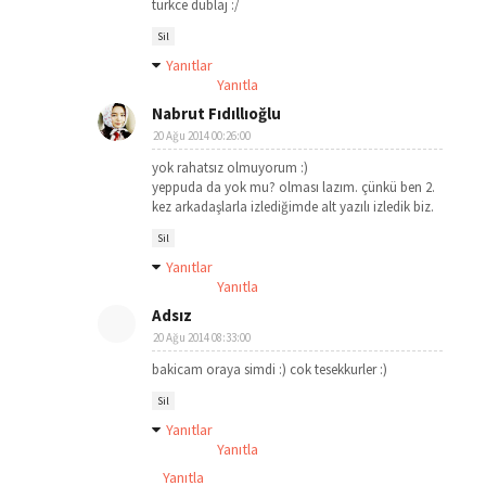
turkce dublaj :/
Sil
Yanıtlar
Yanıtla
Nabrut Fıdıllıoğlu
20 Ağu 2014 00:26:00
yok rahatsız olmuyorum :)
yeppuda da yok mu? olması lazım. çünkü ben 2.
kez arkadaşlarla izlediğimde alt yazılı izledik biz.
Sil
Yanıtlar
Yanıtla
Adsız
20 Ağu 2014 08:33:00
bakicam oraya simdi :) cok tesekkurler :)
Sil
Yanıtlar
Yanıtla
Yanıtla