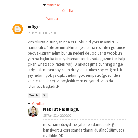
Yanıtlar
Yanıtla
Yanıtla
müge
25 Tem 2014 18:22:00
kim olursa olsun yanında YEH olsun diyorsun yani :D 2
numaralı çift de benim aklıma geldi ama resimleri görünce
pek yakıştıramadım bunun nedeni de Joo Sang Wook un
yanına hiçbir kadının yakışmaması (burada gözünden kalp
çıkan whatsapp ifadesi var) :D arkadaşıma cunning single
lady i izlemesini söyledim diziyi anlatırken söylediğim tek
şey 'adam çok yakışıklı, adam çok sempatik (gözünden
kalp çıkan ifade)' ve söylediklerim işe yaradı ve o da
izlemeye başladı :P
Yanıtla
Sil
Yanıtlar
Nabrut Fıdıllıoğlu
25 Tem 2014 22:02:00
ne şahane diziydi ne şahane adamdı. erkeğe
benziyordu kore standartlarını düşündüğümüzde
özellikle :DD