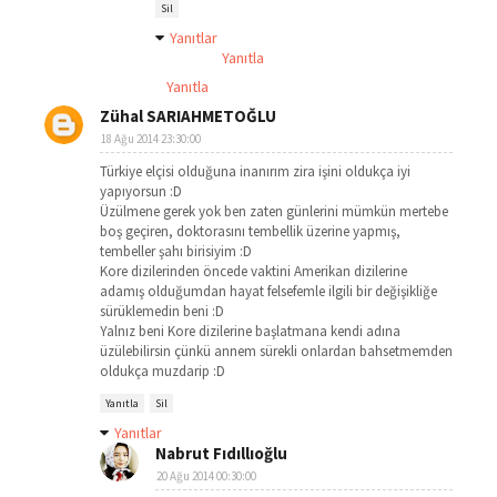
Sil
Yanıtlar
Yanıtla
Yanıtla
Zühal SARIAHMETOĞLU
18 Ağu 2014 23:30:00
Türkiye elçisi olduğuna inanırım zira işini oldukça iyi
yapıyorsun :D
Üzülmene gerek yok ben zaten günlerini mümkün mertebe
boş geçiren, doktorasını tembellik üzerine yapmış,
tembeller şahı birisiyim :D
Kore dizilerinden öncede vaktini Amerikan dizilerine
adamış olduğumdan hayat felsefemle ilgili bir değişikliğe
sürüklemedin beni :D
Yalnız beni Kore dizilerine başlatmana kendi adına
üzülebilirsin çünkü annem sürekli onlardan bahsetmemden
oldukça muzdarip :D
Yanıtla
Sil
Yanıtlar
Nabrut Fıdıllıoğlu
20 Ağu 2014 00:30:00