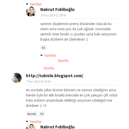
Yanıtlar
Nabrut Fıdıllıoğlu
30 Kas 2014 21:28:00
sanırım düşlerimin prensi dizisinden olacak bu
resim ama miss you da çok ağladı. normalde
sevimli ötesi biridir. o yüzden sana hak veriyorum
başka dizilerini de izlemelisin :)
Sil
Yanıtlar
Yanıtla
Yanıtla
http://tubisle.blogspot.com/
7 Tem 2015 10:34:00
en sondaki çiftin dizisini bilmem ne zaman izlediğimi ama
bende öyle bir etki bıraktı bencede en çok yakışan çift onlar
hala onların arasındaski elektriği arıyorum izlediğim her
dizideee :) <3
Yanıtla
Sil
Yanıtlar
Nabrut Fıdıllıoğlu