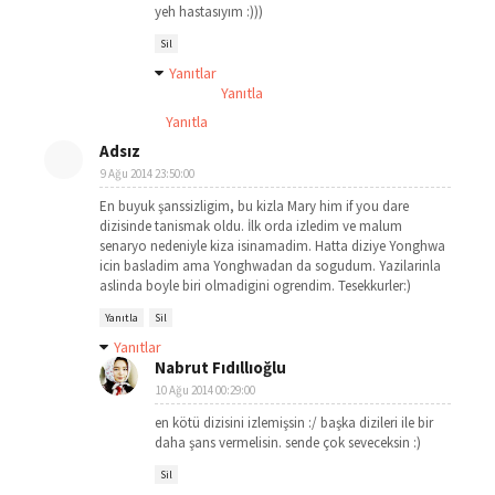
yeh hastasıyım :)))
Sil
Yanıtlar
Yanıtla
Yanıtla
Adsız
9 Ağu 2014 23:50:00
En buyuk şanssizligim, bu kizla Mary him if you dare
dizisinde tanismak oldu. İlk orda izledim ve malum
senaryo nedeniyle kiza isinamadim. Hatta diziye Yonghwa
icin basladim ama Yonghwadan da sogudum. Yazilarinla
aslinda boyle biri olmadigini ogrendim. Tesekkurler:)
Yanıtla
Sil
Yanıtlar
Nabrut Fıdıllıoğlu
10 Ağu 2014 00:29:00
en kötü dizisini izlemişsin :/ başka dizileri ile bir
daha şans vermelisin. sende çok seveceksin :)
Sil