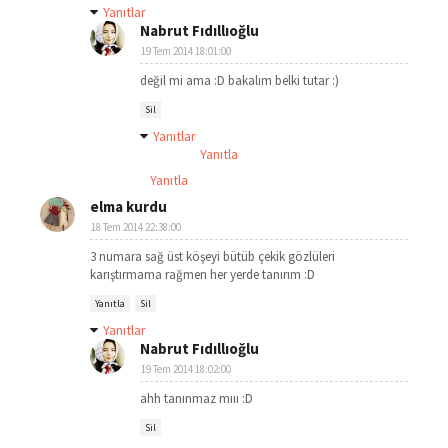
Yanıtlar
Nabrut Fıdıllıoğlu
19 Tem 2014 18:01:00
değil mi ama :D bakalım belki tutar :)
Sil
Yanıtlar
Yanıtla
Yanıtla
elma kurdu
18 Tem 2014 22:38:00
3 numara sağ üst köşeyi bütüb çekik gözlüleri
karıştırmama rağmen her yerde tanırım :D
Yanıtla
Sil
Yanıtlar
Nabrut Fıdıllıoğlu
19 Tem 2014 18:02:00
ahh tanınmaz mııı :D
Sil