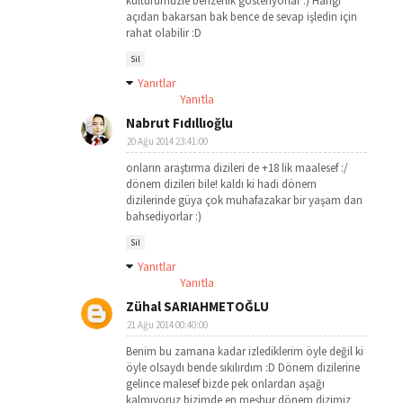
kültürümüzle benzerlik gösteriyorlar :) Hangi
açıdan bakarsan bak bence de sevap işledin için
rahat olabilir :D
Sil
Yanıtlar
Yanıtla
Nabrut Fıdıllıoğlu
20 Ağu 2014 23:41:00
onların araştırma dizileri de +18 lik maalesef :/
dönem dizileri bile! kaldı ki hadi dönem
dizilerinde güya çok muhafazakar bir yaşam dan
bahsediyorlar :)
Sil
Yanıtlar
Yanıtla
Zühal SARIAHMETOĞLU
21 Ağu 2014 00:40:00
Benim bu zamana kadar izlediklerim öyle değil ki
öyle olsaydı bende sıkılırdım :D Dönem dizilerine
gelince malesef bizde pek onlardan aşağı
kalmıyoruz bizimde en meşhur dönem dizimiz