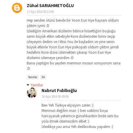
Zühal SARIAHMETOĞLU
17 Ağu 2014 20:12:00
Hep senden ötürü bende bir Yoon Eun Hye hayranı oldum
çıktım iyimi :D
İzlediğim Amerikan dizilerim bitince hissettiğim boşluğu
senin büyük etkin sebebiyle Kore dizilerinden birini seçip
izleyeyim dedim ve I Miss You ile başladım ve yine senin
büyük etkinle Yoon Eun Hye psikopatı oldum çıktım şimdi
hedefimi Kore dizisi izlemekten çıkarıp Yoon Eun Hye
dizilerini izlemeye çevirdim :D
Bana yaptığın bu şeyden memnun musun soruyorum sana
:D
Yanıtla
Sil
Yanıtlar
Nabrut Fıdıllıoğlu
18 Ağu 2014 20:39:00
Ben Yeh Türkiye elçisiyim zaten :)
Memnun değilim inan :) ben vaktimi boşa
harcayarak yeterince günahkardım birde seni bu
yola itmek istemezdim elbet :)
İzledikçe yaz ama Yeh dedikodusu yapalım :)