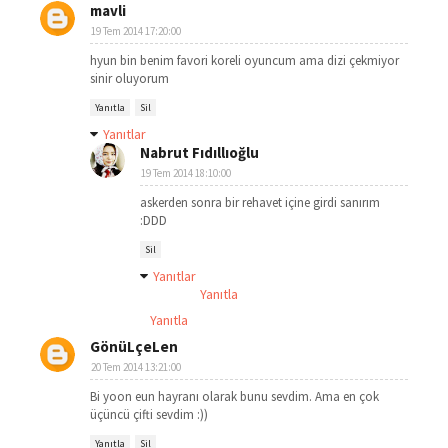
mavli
19 Tem 2014 17:20:00
hyun bin benim favori koreli oyuncum ama dizi çekmiyor
sinir oluyorum
Yanıtla
Sil
Yanıtlar
Nabrut Fıdıllıoğlu
19 Tem 2014 18:10:00
askerden sonra bir rehavet içine girdi sanırım
:DDD
Sil
Yanıtlar
Yanıtla
Yanıtla
GönüLçeLen
20 Tem 2014 13:21:00
Bi yoon eun hayranı olarak bunu sevdim. Ama en çok
üçüncü çifti sevdim :))
Yanıtla
Sil