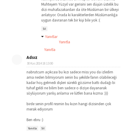
Muhteşem Yüzyıl var gerisini sen düşün üstelik bu
dizi muhafazakardan da öte Müslüman bir ülkeyi
anlatıyor. Orada ki karakterlerden Müslümanlığa
uygun davranan tek bir kişi bile yok :(
Sil
Yanıtlar
Yanıtla
Yanıtla
Adsız
30 Kas 2014 18:13:00
nabrutcum açıkcası bu kızı sadece miss you da izledim
ama neden bilmiyorum senin bu şekilde fanın olabileceği
kadar hoş gelmedi dişleri sürekli gözüme battı dudağı bi
tuhaf geldi ne bilim ben sadece o diziye dayanarak
söylüyorum yanlış anlama ve lütfen bana kızma :)))
birde senin profil resmin bu kızın hangi dizisinden çok
merak ediyorum
Ben ebru :)
Yanıtla
Sil