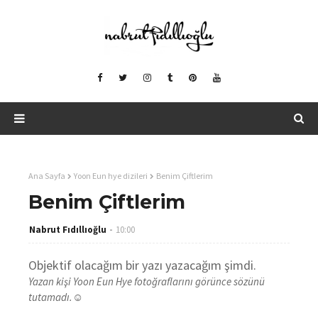
Ana Sayfa
Yoon Eun hye dizileri
Benim Çiftlerim
Benim Çiftlerim
Nabrut Fıdıllıoğlu
10:00
Objektif olacağım bir yazı yazacağım şimdi.
Yazan kişi Yoon Eun Hye fotoğraflarını görünce sözünü
tutamadı.☺