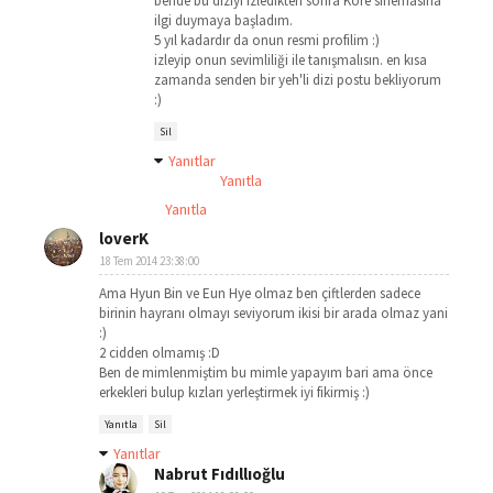
bende bu diziyi izledikten sonra Kore sinemasına
ilgi duymaya başladım.
5 yıl kadardır da onun resmi profilim :)
izleyip onun sevimliliği ile tanışmalısın. en kısa
zamanda senden bir yeh'li dizi postu bekliyorum
:)
Sil
Yanıtlar
Yanıtla
Yanıtla
loverK
18 Tem 2014 23:38:00
Ama Hyun Bin ve Eun Hye olmaz ben çiftlerden sadece
birinin hayranı olmayı seviyorum ikisi bir arada olmaz yani
:)
2 cidden olmamış :D
Ben de mimlenmiştim bu mimle yapayım bari ama önce
erkekleri bulup kızları yerleştirmek iyi fikirmiş :)
Yanıtla
Sil
Yanıtlar
Nabrut Fıdıllıoğlu