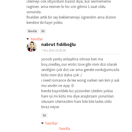
izlemeyi cok istiyordum basrol diye, kizi sevmememe
ragmen. ama resmen bi hic icin gitmis 1 saat oldu
sonunda.
finalden artik bir sey beklememeyi ögrendim ama dizinin
kendine de hayri yoktu.
Yanıtla
Sil
Yanıtlar
nabrut fıdıllıoğlu
7 Nis 2014 23:28:00
yoook yanlış anlaşılma olması ben ma
boy,medley,our erotic love gibi mini dizi olarak
sevdiğim çok dizi var ama genele vurduğumuzda
kötü mini dizi daha çok :/
ı need romance de lee wong varken sen kim ji suk
mu sevdin ne ayıp :D
bende başroldeki kız yüzünden izledim yoksa
hani iyi mi kötü mü diye araştırsam yorumları
okusam izlemezdim hani bile bile lades oldu
biraz.neyse
Sil
Yanıtlar
Yanıtla