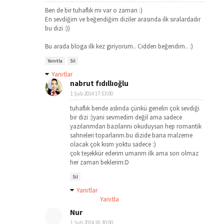
Ben de bir tuhaflık mı var o zaman :)
En sevdiğim ve beğendiğim diziler arasında ilk sıralardadır
bu dizi :))
Bu arada bloga ilk kez giriyorum.. Cidden beğendim.. :)
Yanıtla
Sil
Yanıtlar
nabrut fıdıllıoğlu
1 Şub 2014 17:53:00
tuhaflık bende aslında çünkü genelin çok sevdiği
bir dizi :)yani sevmedim değil ama sadece
yazılarımdan bazılarını okuduysan hep romantik
sahneleri toparlarım.bu dizide bana malzeme
olacak çok kısm yoktu sadece :)
çok teşekkür ederim umarım ilk ama son olmaz
her zaman beklerim:D
Sil
Yanıtlar
Yanıtla
Nur
1 Şub 2014 18:30:00