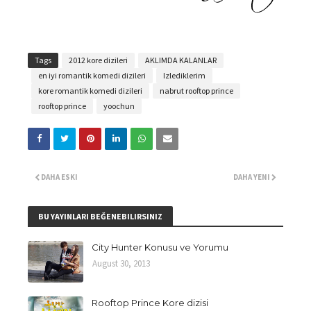
Tags
2012 kore dizileri
AKLIMDA KALANLAR
en iyi romantik komedi dizileri
Izlediklerim
kore romantik komedi dizileri
nabrut rooftop prince
rooftop prince
yoochun
DAHA ESKI
DAHA YENI
BU YAYINLARI BEĞENEBILIRSINIZ
City Hunter Konusu ve Yorumu
August 30, 2013
Rooftop Prince Kore dizisi