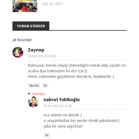
July 29, 2013
YORUM GÖNDER
24 Yorumlar
Zeynep
29 Tem 2013 10:43:00
Nabruuut, bende izleyip izlemediğini merak edip yazdın mı
acaba diye bakmıştım bu dizi için:))
Hmm..izlemeden geçebilirim demek ki, teşekkürler :)
Yanıtla
Sil
Yanıtlar
nabrut fıdıllıoğlu
30 Tem 2013 01:25:00
rica ederim ne demek :)
o arayanlardan biri sendin dmek yakalandın:)
şaka bir yana sağolasın
Sil