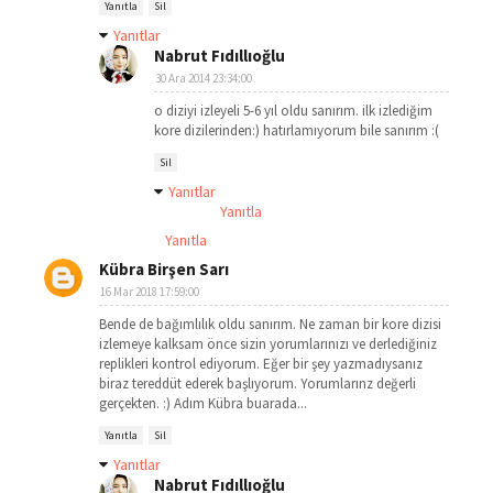
Yanıtla
Sil
Yanıtlar
Nabrut Fıdıllıoğlu
30 Ara 2014 23:34:00
o diziyi izleyeli 5-6 yıl oldu sanırım. ilk izlediğim
kore dizilerinden:) hatırlamıyorum bile sanırım :(
Sil
Yanıtlar
Yanıtla
Yanıtla
Kübra Birşen Sarı
16 Mar 2018 17:59:00
Bende de bağımlılık oldu sanırım. Ne zaman bir kore dizisi
izlemeye kalksam önce sizin yorumlarınızı ve derlediğiniz
replikleri kontrol ediyorum. Eğer bir şey yazmadıysanız
biraz tereddüt ederek başlıyorum. Yorumlarınz değerli
gerçekten. :) Adım Kübra buarada...
Yanıtla
Sil
Yanıtlar
Nabrut Fıdıllıoğlu