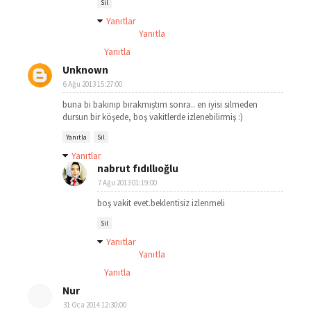
Sil
Yanıtlar
Yanıtla
Yanıtla
Unknown
6 Ağu 2013 15:27:00
buna bi bakınıp bırakmıştım sonra.. en iyisi silmeden
dursun bir köşede, boş vakitlerde izlenebilirmiş :)
Yanıtla
Sil
Yanıtlar
nabrut fıdıllıoğlu
7 Ağu 2013 01:19:00
boş vakit evet.beklentisiz izlenmeli
Sil
Yanıtlar
Yanıtla
Yanıtla
Nur
31 Oca 2014 12:30:00