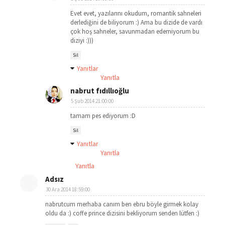
Evet evet, yazılarını okudum, romantik sahneleri
derlediğini de biliyorum :) Ama bu dizide de vardı
çok hoş sahneler, savunmadan edemiyorum bu
diziyi :)))
Sil
Yanıtlar
Yanıtla
nabrut fıdıllıoğlu
5 Şub 2014 21:00:00
tamam pes ediyorum :D
Sil
Yanıtlar
Yanıtla
Yanıtla
Adsız
30 Ara 2014 18:59:00
nabrutcum merhaba canım ben ebru böyle girmek kolay
oldu da :) coffe prince dizisini bekliyorum senden lütfen :)