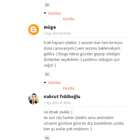
Sil
Yanıtlar
Yanıtla
müge
1 Ağu 2013 04:04:00
Evet hepsini izledim :) sanırım ben tam bir kore
dizisi canavarıyım:) yeni sezonu beklemeliyim
galiba :) blogu tekrar gözden geçirip izlediğin
dizilerden seçebilirim :) yardımcı olduğun için
sağol :)
Sil
Yanıtlar
Yanıtla
nabrut fıdıllıoğlu
1 Ağu 2013 21:29:00
ne dmek zevkle :)
en son city hunter izledim ama sevmedim
umarım gönlüne göre bir dizi bulabilirsin çünkü
ben şu aralar pek miskinim :)
Sil