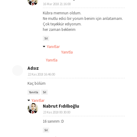
16 Mar 2018 21:16:00
Kübra memnun oldum.
Ne mutlu edici bir yorum benim için anlatamam.
Çok teşekkür ediyorum.
her zaman beklerim
Sil
Yanıtlar
Yanıtla
Yanıtla
Adsız
22 Kas 2018 16:46:00
Kaç bölüm
Yanıtla
Sil
Yanıtlar
Nabrut Fıdıllıoğlu
23 Kas 2018 00:30:00
16 sanırım :D
Sil