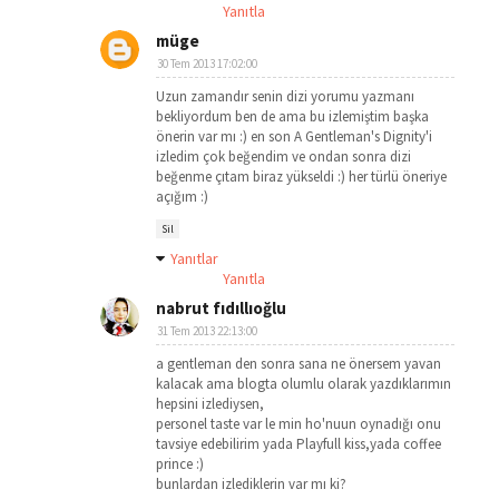
Yanıtla
müge
30 Tem 2013 17:02:00
Uzun zamandır senin dizi yorumu yazmanı
bekliyordum ben de ama bu izlemiştim başka
önerin var mı :) en son A Gentleman's Dignity'i
izledim çok beğendim ve ondan sonra dizi
beğenme çıtam biraz yükseldi :) her türlü öneriye
açığım :)
Sil
Yanıtlar
Yanıtla
nabrut fıdıllıoğlu
31 Tem 2013 22:13:00
a gentleman den sonra sana ne önersem yavan
kalacak ama blogta olumlu olarak yazdıklarımın
hepsini izlediysen,
personel taste var le min ho'nuun oynadığı onu
tavsiye edebilirim yada Playfull kiss,yada coffee
prince :)
bunlardan izlediklerin var mı ki?