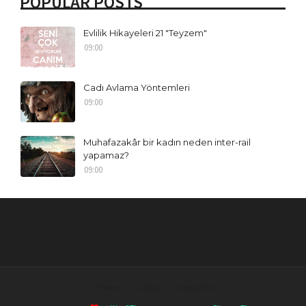
POPULAR POSTS
Evlilik Hikayeleri 21 "Teyzem"
09:00
Cadı Avlama Yöntemleri
09:00
Muhafazakâr bir kadın neden inter-rail
yapamaz?
09:00
Home
About
Contact Us