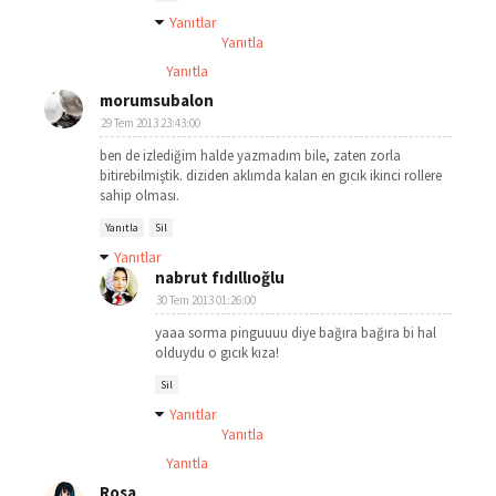
Yanıtlar
Yanıtla
Yanıtla
morumsubalon
29 Tem 2013 23:43:00
ben de izlediğim halde yazmadım bile, zaten zorla
bitirebilmiştik. diziden aklımda kalan en gıcık ikinci rollere
sahip olması.
Yanıtla
Sil
Yanıtlar
nabrut fıdıllıoğlu
30 Tem 2013 01:26:00
yaaa sorma pinguuuu diye bağıra bağıra bi hal
olduydu o gıcık kıza!
Sil
Yanıtlar
Yanıtla
Yanıtla
Rosa