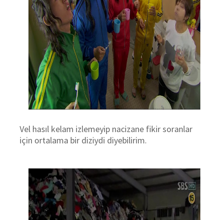
Vel hasıl kelam izlemeyip nacizane fikir soranlar
için ortalama bir diziydi diyebilirim.