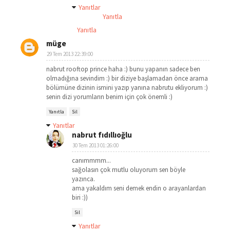
Yanıtlar
Yanıtla
Yanıtla
müge
29 Tem 2013 22:39:00
nabrut rooftop prince haha :) bunu yapanın sadece ben
olmadığına sevindim :) bir diziye başlamadan önce arama
bölümüne dizinin ismini yazıp yanına nabrutu ekliyorum :)
senin dizi yorumların benim için çok önemli :)
Yanıtla
Sil
Yanıtlar
nabrut fıdıllıoğlu
30 Tem 2013 01:26:00
canımmmm...
sağolasın çok mutlu oluyorum sen böyle
yazınca.
ama yakaldım seni demek endin o arayanlardan
biri :))
Sil
Yanıtlar