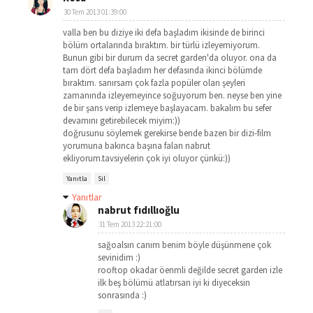
30 Tem 2013 01:39:00
valla ben bu diziye iki defa başladım ikisinde de birinci
bölüm ortalarında bıraktım. bir türlü izleyemiyorum.
Bunun gibi bir durum da secret garden'da oluyor. ona da
tam dört defa başladım her defasında ikinci bölümde
bıraktım. sanırsam çok fazla popüler olan şeyleri
zamanında izleyemeyince soğuyorum ben. neyse ben yine
de bir şans verip izlemeye başlayacam. bakalım bu sefer
devamını getirebilecek miyim:))
doğrusunu söylemek gerekirse bende bazen bir dizi-film
yorumuna bakınca başına falan nabrut
ekliyorum.tavsiyelerin çok iyi oluyor çünkü:))
Yanıtla
Sil
Yanıtlar
nabrut fıdıllıoğlu
31 Tem 2013 22:21:00
sağoalsın canım benim böyle düşünmene çok
sevinidim :)
rooftop okadar öenmli değilde secret garden izle
ilk beş bölümü atlatırsan iyi ki diyeceksin
sonrasında :)