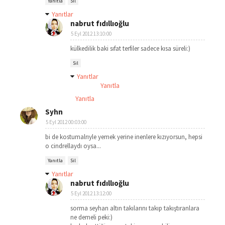
Yanıtla
Sil
Yanıtlar
nabrut fıdıllıoğlu
5 Eyl 2012 13:10:00
külkedilik baki sıfat terfiler sadece kısa süreli:)
Sil
Yanıtlar
Yanıtla
Yanıtla
Syhn
5 Eyl 2012 00:03:00
bi de kostumalrıyle yemek yerine inenlere kızıyorsun, hepsi
o cindrellaydı oysa...
Yanıtla
Sil
Yanıtlar
nabrut fıdıllıoğlu
5 Eyl 2012 13:12:00
sorma seyhan altın takılarını takıp takıştıranlara
ne demeli peki:)