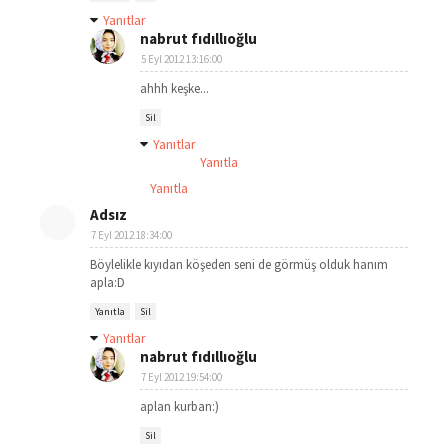
Yanıtlar
nabrut fıdıllıoğlu
5 Eyl 2012 13:16:00
ahhh keşke...
Sil
Yanıtlar
Yanıtla
Yanıtla
Adsız
7 Eyl 2012 18:34:00
Böylelikle kıyıdan köşeden seni de görmüş olduk hanım
apla:D
Yanıtla
Sil
Yanıtlar
nabrut fıdıllıoğlu
7 Eyl 2012 19:54:00
aplan kurban:)
Sil