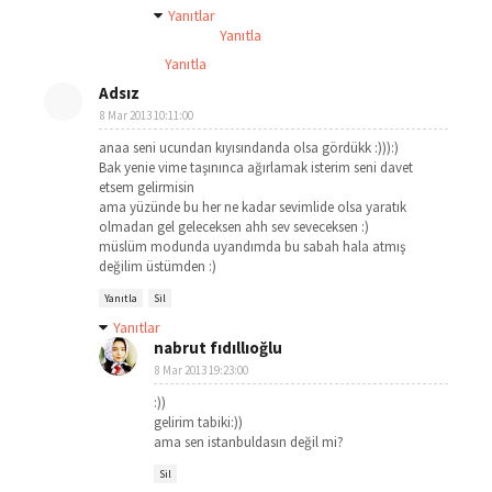
Yanıtlar
Yanıtla
Yanıtla
Adsız
8 Mar 2013 10:11:00
anaa seni ucundan kıyısındanda olsa gördükk :))):)
Bak yenie vime taşınınca ağırlamak isterim seni davet
etsem gelirmisin
ama yüzünde bu her ne kadar sevimlide olsa yaratık
olmadan gel geleceksen ahh sev seveceksen :)
müslüm modunda uyandımda bu sabah hala atmış
değilim üstümden :)
Yanıtla
Sil
Yanıtlar
nabrut fıdıllıoğlu
8 Mar 2013 19:23:00
:))
gelirim tabiki:))
ama sen istanbuldasın değil mi?
Sil