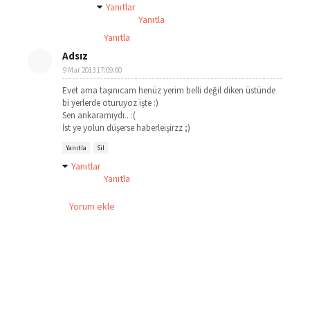
Yanıtlar
Yanıtla
Yanıtla
Adsız
9 Mar 2013 17:09:00
Evet ama taşınıcam henüz yerim belli değil diken üstünde
bi yerlerde oturuyoz işte :)
Sen ankaramıydı.. :(
İst ye yolun düşerse haberleişirzz ;)
Yanıtla
Sil
Yanıtlar
Yanıtla
Yorum ekle