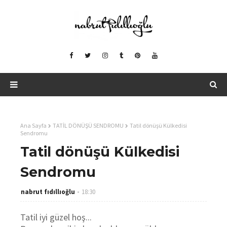
Ana Sayfa
TATİL DÖNÜŞÜ SENDROMU
Tatil dönüşü Külkedisi
Sendromu
Tatil dönüşü Külkedisi
Sendromu
nabrut fıdıllıoğlu
18:30
Tatil iyi güzel hoş...