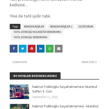
kedisine...
Yine de tatil iyidir tabii.
Tags
BENDEN BİŞİLER
BENDEN BİŞİLER :)
GEZİYORUM
TATİL DÖNÜŞÜ KÜLKEDİSİ SENDROMU
TATİL DÖNÜŞÜ SENDROMU
DAHA ESKI
DAHA YENI
BU YAYINLARI BEĞENEBILIRSINIZ
Nabrut Fıdıllıoğlu Seyahatnamesi İstanbul
Seferi 3. Gün
September 11, 2016
Nabrut Fıdıllıoğlu Seyahatnamesi -İstanbul