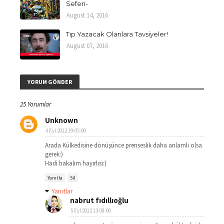
Seferi-
August 14, 2016
Tıp Yazacak Olanlara Tavsiyeler!
August 07, 2016
YORUM GÖNDER
25 Yorumlar
Unknown
4 Eyl 2012 19:05:00
Arada Külkedisine dönüşünce prenseslik daha anlamlı olsa
gerek:)
Hadi bakalım hayırlısı:)
Yanıtla
Sil
Yanıtlar
nabrut fıdıllıoğlu
5 Eyl 2012 13:08:00