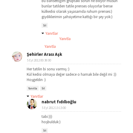
bu bahsettiğim gruptaki sorun ne biliyor musun
bunlar tatilden tatile prenses oluyorlar bense
külkedisi olarak yaşasamda ruhum prenses:)
giydiklerimin şahsiyetime kattığı bir şey yok:)
Sil
Yanıtlar
Yanıtla
Yanıtla
Şehirler Arası Aşk
5 Eyl 2012 00:38:00
Her tatilin bi sonu varmış :)
Kül kedisi olmaya değer sadece o hamak bile değil mi :))
Hoşgeldin :)
Yanıtla
Sil
Yanıtlar
nabrut fıdıllıoğlu
5 Eyl 2012 13:13:00
tabi:)))
hoşbulduk:)
Sil