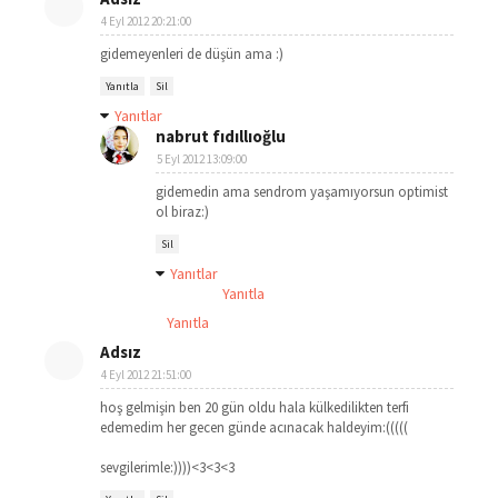
4 Eyl 2012 20:21:00
gidemeyenleri de düşün ama :)
Yanıtla
Sil
Yanıtlar
nabrut fıdıllıoğlu
5 Eyl 2012 13:09:00
gidemedin ama sendrom yaşamıyorsun optimist
ol biraz:)
Sil
Yanıtlar
Yanıtla
Yanıtla
Adsız
4 Eyl 2012 21:51:00
hoş gelmişin ben 20 gün oldu hala külkedilikten terfi
edemedim her gecen günde acınacak haldeyim:(((((
sevgilerimle:))))<3<3<3