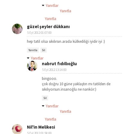
Yanıtlar
Yanıtla
Yanıtla
güzel şeyler dükkanı
5 Eyl 2012 01:07:00
hep tatil olsa sıkılırsın.arada külkediliği iyidir iyi :)
Yanıtla
Sil
Yanıtlar
nabrut fıdıllıoğlu
5 Eyl 2012 13:14:00
bingooo.
çok doğru 10 güne yaklaştın mı tatilden de
sıkılıyorsun.insanoğlu ne nankör:)
Sil
Yanıtlar
Yanıtla
Yanıtla
Nil'in Melikesi
5 Eyl 2012 01:58:00