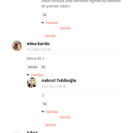
olsun sonuçta üvey annesine rağmen kül kediside
bir prenses zaten:)
Sil
Yanıtlar
Yanıtla
Yanıtla
elma kurdu
4 Eyl 2012 20:07:00
bence de :)
Yanıtla
Sil
Yanıtlar
nabrut fıdıllıoğlu
5 Eyl 2012 13:09:00
:)
Sil
Yanıtlar
Yanıtla
Yanıtla
Adsız