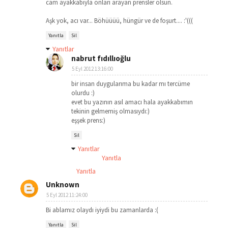
cam ayakkabıyla onları arayan prensler olsun.
Aşk yok, acı var... Böhüüüü, hüngür ve de foşurt.... :'(((
Yanıtla
Sil
Yanıtlar
nabrut fıdıllıoğlu
5 Eyl 2012 13:16:00
bir insan duygularıma bu kadar mı tercüme
olurdu :)
evet bu yazının asıl amacı hala ayakkabımın
tekinin gelmemiş olmasıydı:)
eşşek prens:)
Sil
Yanıtlar
Yanıtla
Yanıtla
Unknown
5 Eyl 2012 11:24:00
Bi ablamız olaydı iyiydi bu zamanlarda :(
Yanıtla
Sil