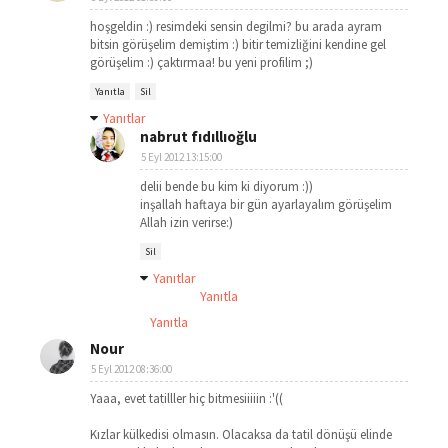
hoşgeldin :) resimdeki sensin degilmi? bu arada ayram
bitsin görüşelim demiştim :) bitir temizliğini kendine gel
görüşelim :) çaktırmaa! bu yeni profilim ;)
Yanıtla
Sil
Yanıtlar
nabrut fıdıllıoğlu
5 Eyl 2012 13:15:00
delii bende bu kim ki diyorum :))
inşallah haftaya bir gün ayarlayalım görüşelim
Allah izin verirse:)
Sil
Yanıtlar
Yanıtla
Yanıtla
Nour
5 Eyl 2012 08:36:00
Yaaa, evet tatilller hiç bitmesiiiiin :'((
Kızlar külkedisi olmasın. Olacaksa da tatil dönüşü elinde