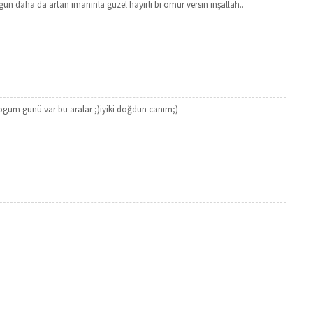
n daha da artan imanınla güzel hayırlı bi ömür versin inşallah..
gum gunü var bu aralar ;)iyiki doğdun canım;)