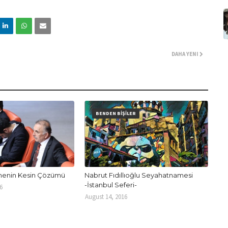
DAHA YENI
BENDEN BİŞİLER
tmenin Kesin Çözümü
Nabrut Fıdıllıoğlu Seyahatnamesi
-İstanbul Seferi-
6
August 14, 2016