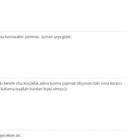
 kumsaatini çevirirsin. zaman iyiye gider..
 kerede olsa küçüklük adına kızıma yapmak istiyorum tabi önce kuran-ı
 kutlama.inşallah bundan bişey olmaz:))
ercekten de..