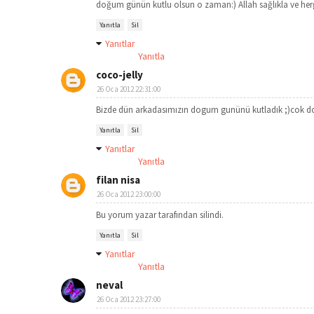
doğum günün kutlu olsun o zaman:) Allah sağlıkla ve hergü
Yanıtla
Sil
Yanıtlar
Yanıtla
coco-jelly
26 Oca 2012 22:31:00
Bizde dün arkadasımızın dogum gunünü kutladık ;)cok do
Yanıtla
Sil
Yanıtlar
Yanıtla
filan nisa
26 Oca 2012 23:00:00
Bu yorum yazar tarafından silindi.
Yanıtla
Sil
Yanıtlar
Yanıtla
neval
26 Oca 2012 23:27:00