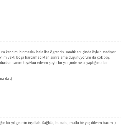
kendimi bir meslek hala lise öğrencisi sandıkları içinde öyle hissediyor
lerdenim vakti boşa harcamadıktan sonra ama düşünüyorum da çok boş
ürdün canım teşekkür ederim şöyle bir yıl içinde neler yaptığıma bir
na da :)
bir yıl getirsin inşallah. Sağlıklı, huzurlu, mutlu bir yaş dilerim bacım :)