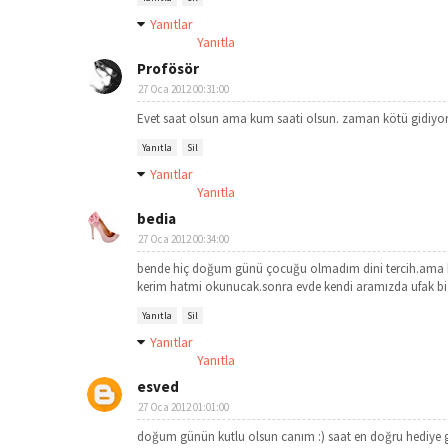
Yanıtlar
Yanıtla
Profösör
27 Oca 2012 00:31:00
Evet saat olsun ama kum saati olsun. zaman kötü gidiyorsa
Yanıtla
Sil
Yanıtlar
Yanıtla
bedia
27 Oca 2012 00:34:00
bende hiç doğum günü çocuğu olmadım dini tercih.ama bi
kerim hatmi okunucak.sonra evde kendi aramızda ufak bi
Yanıtla
Sil
Yanıtlar
Yanıtla
esved
27 Oca 2012 01:01:00
doğum günün kutlu olsun canım :) saat en doğru hediye g