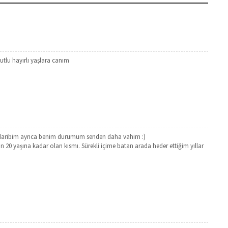
utlu hayırlı yaşlara canım
daribim ayrıca benim durumum senden daha vahim :)
n 20 yaşına kadar olan kısmı. Sürekli içime batan arada heder ettiğim yıllar