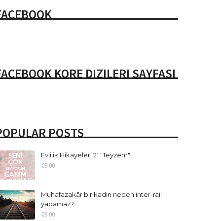
FACEBOOK
FACEBOOK KORE DIZILERI SAYFASI
POPULAR POSTS
Evlilik Hikayeleri 21 "Teyzem"
09:00
Muhafazakâr bir kadın neden inter-rail
yapamaz?
09:00