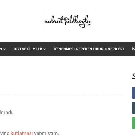
RI
DIZI VE FILMLER
DENENMESI GEREKEN ÜRÜN ÖNERILERI
İ
lmadı.
evinç
kutlaması
yapmıştım.