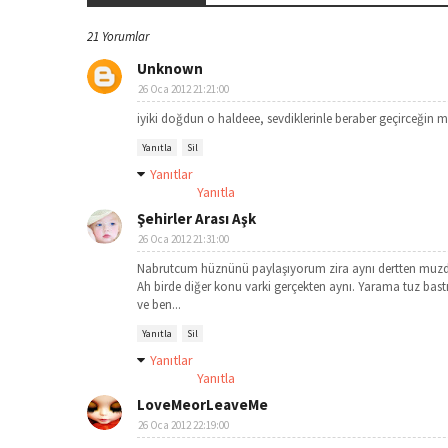
21 Yorumlar
Unknown
26 Oca 2012 21:21:00
iyiki doğdun o haldeee, sevdiklerinle beraber geçirceğin m
Yanıtla
Sil
Yanıtlar
Yanıtla
Şehirler Arası Aşk
26 Oca 2012 21:31:00
Nabrutcum hüznünü paylaşıyorum zira aynı dertten muz
Ah birde diğer konu varki gerçekten aynı. Yarama tuz bastı
ve ben...
Yanıtla
Sil
Yanıtlar
Yanıtla
LoveMeorLeaveMe
26 Oca 2012 22:19:00