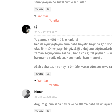
sana yakışan ne güzel cümleler bunlar
Yanıtla
Sil
Yanıtlar
Yanıtla
lâ
26 Oca 2012 23:52:00
Yaşlanmak kötü mü ki o kadar :(
ben de aynı yaştayım ama daha hayatın başında görüyorum 
olabilirim :D her yaşın bir güzelliği olduğunu düşünen
zaman geçiriyorum galiba :) bana çok güzel şeyleri düşünd
bakmama vesile oldun. Hem maddi hem manevi...
Allah daha uzun ve hayırlı ömürler versin cümlemize ve sa
Yanıtla
Sil
Yanıtlar
Yanıtla
Nour
26 Oca 2012 23:58:00
doğum günün sana hayırlı ve de Allah'a daha yakınlaşacağın 
Yanıtla
Sil