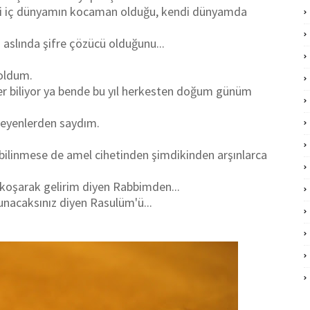
i iç dünyamın kocaman olduğu, kendi dünyamda
slında şifre çözücü olduğunu...
 oldum.
r biliyor ya bende bu yıl herkesten doğum günüm
teyenlerden saydım.
ilinmese de amel cihetinden şimdikinden arşınlarca
koşarak gelirim diyen Rabbimden...
lunacaksınız diyen Rasulüm'ü...