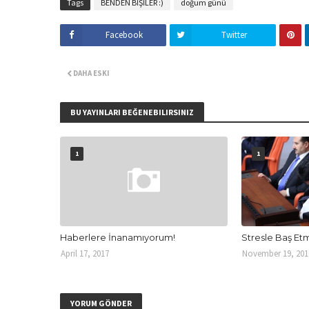
Tags
BENDEN BİŞİLER :)
doğum günü
Facebook
Twitter
DAHA ESKI
BU YAYINLARI BEĞENEBILIRSINIZ
1
1
Haberlere İnanamıyorum!
Stresle Baş E
April 17, 2017
November 19, 201
YORUM GÖNDER