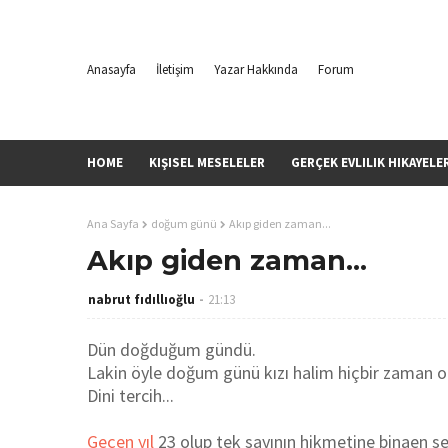
Anasayfa
İletişim
Yazar Hakkında
Forum
HOME
KIŞISEL MESELELER
GERÇEK EVLILIK HIKAYELE
Ana Sayfa
doğum günü
Akıp giden zaman...
Akıp giden zaman...
nabrut fıdıllıoğlu
21:13
Dün doğduğum gündü.
Lakin öyle doğum günü kızı halim hiçbir zaman o
Dini tercih...
Geçen yıl
23 olup tek sayının hikmetine binaen s