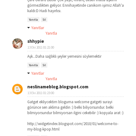
görmezlikten geliyor. Ennihayetinde canikom işimiz Allah'a
kaldı:D Hadi hayırlısı.
Yanıtla
Sil
Yanıtlar
Yanıtla
shhypie
13 Eki 2011 01:21:00
Aşk...Daha sağlıklı şeyler yemesini söylemektir
Yanıtla
Sil
Yanıtlar
Yanıtla
neslinameblog.blogspot.com
13 Eki 2011 01:23:00
Gatget ekliycektim bloguma welcome gatgeti surayi
görünce sen aklima geldin :) belki biliyorsundur. belki
bilmiyorsundur bilmiyorsan ilgini cekebilir :) kopyala arat :)
http://widgetindex.blogspot.com/2010/01/welcome-to-
my-blog-kpop.html