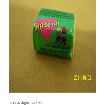
En sevdiğim sakızdı.