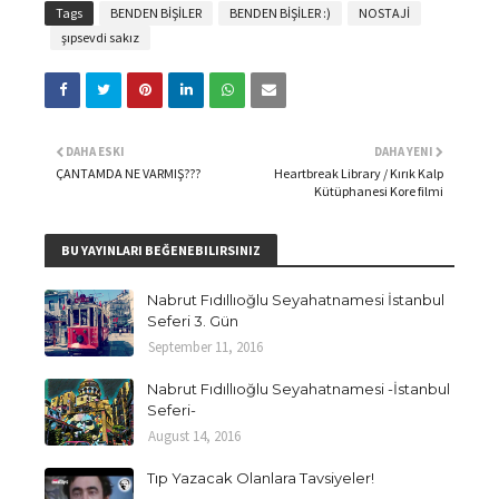
Tags
BENDEN BİŞİLER
BENDEN BİŞİLER :)
NOSTAJİ
şıpsevdi sakız
DAHA ESKI
DAHA YENI
ÇANTAMDA NE VARMIŞ???
Heartbreak Library / Kırık Kalp
Kütüphanesi Kore filmi
BU YAYINLARI BEĞENEBILIRSINIZ
Nabrut Fıdıllıoğlu Seyahatnamesi İstanbul
Seferi 3. Gün
September 11, 2016
Nabrut Fıdıllıoğlu Seyahatnamesi -İstanbul
Seferi-
August 14, 2016
Tıp Yazacak Olanlara Tavsiyeler!