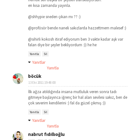
en kısa zamanda yayınla.
@shhypie sneden çıkan mı ?? :)
@profösör bende naneli sakızlarda hazzettmem malesef :)
@sihirli kokosh itiraf ediyorum ben 3 vakte kadar aşk var
falan diye bir şeyler bekliyordum :)) he he
Yanıtla
Sil
Yanıtlar
Yanıtla
böcük
13 Eki 2011 19:48:00
İlk ağza atıldığında insana mutluluk veren sonra tadı
gitmeye başlayınca iğrenç bir hal alan sevilesi sakız, ben de
çok severim kendilerini :) fal da güzel çıkmış :))
Yanıtla
Sil
Yanıtlar
Yanıtla
nabrut fıdıllıoğlu