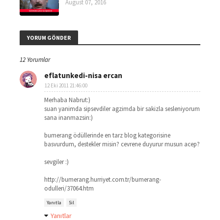
August 07, 2016
YORUM GÖNDER
12 Yorumlar
eflatunkedi-nisa ercan
12 Eki 2011 21:46:00
Merhaba Nabrut:)
suan yanimda sipsevdiler agzimda bir sakizla sesleniyorum
sana inanmazsin:)
bumerang ödüllerinde en tarz blog kategorisine
basvurdum, destekler misin? cevrene duyurur musun acep?
sevgiler :)
http://bumerang.hurriyet.com.tr/bumerang-
odulleri/37064.htm
Yanıtla
Sil
Yanıtlar