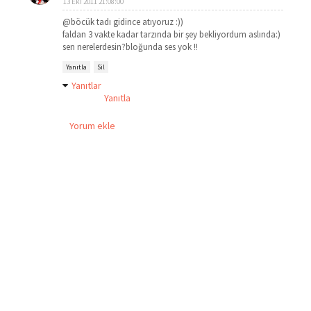
13 Eki 2011 21:08:00
@böcük tadı gidince atıyoruz :))
faldan 3 vakte kadar tarzında bir şey bekliyordum aslında:)
sen nerelerdesin?bloğunda ses yok !!
Yanıtla
Sil
Yanıtlar
Yanıtla
Yorum ekle