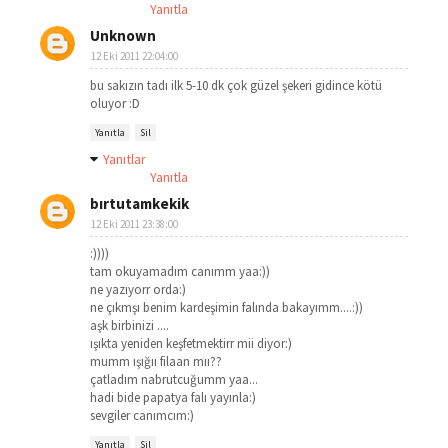
Yanıtla
Unknown
12 Eki 2011 22:04:00
bu sakızın tadı ilk 5-10 dk çok güzel şekeri gidince kötü
oluyor :D
Yanıtla
Sil
Yanıtlar
Yanıtla
bırtutamkekik
12 Eki 2011 23:38:00
:))))
tam okuyamadım canımm yaa:))
ne yazıyorr orda:)
ne çıkmşı benim kardeşimin falında bakayımm....:))
aşk birbinizi ....
ışıkta yeniden keşfetmektirr mii diyor:)
mumm ışığıı filaan mıı??
çatladım nabrutcuğumm yaa...
hadi bide papatya falı yayınla:)
sevgiler canımcım:)
Yanıtla
Sil