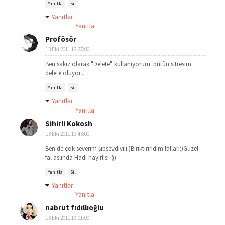
Yanıtla
Sil
Yanıtlar
Yanıtla
Profösör
13 Eki 2011 12:37:00
Ben sakız olarak "Delete" kullanıyorum. bütün sitresim
delete oluyor..
Yanıtla
Sil
Yanıtlar
Yanıtla
Sihirli Kokosh
13 Eki 2011 13:43:00
Ben de çok severim şıpsevdiyiii:)Biriktiriridim falları:)Güzel
fal aslında Hadi hayırlısı :))
Yanıtla
Sil
Yanıtlar
Yanıtla
nabrut fıdıllıoğlu
13 Eki 2011 19:01:00