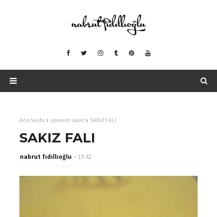
Ana Sayfa
şıpsevdi sakız
SAKIZ FALI
SAKIZ FALI
nabrut fıdıllıoğlu
19:42