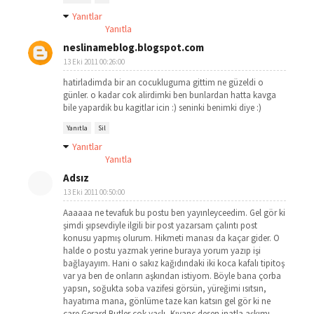
Yanıtlar
Yanıtla
neslinameblog.blogspot.com
13 Eki 2011 00:26:00
hatirladimda bir an cocukluguma gittim ne güzeldi o
günler. o kadar cok alirdimki ben bunlardan hatta kavga
bile yapardik bu kagitlar icin :) seninki benimki diye :)
Yanıtla
Sil
Yanıtlar
Yanıtla
Adsız
13 Eki 2011 00:50:00
Aaaaaa ne tevafuk bu postu ben yayınleyceedim. Gel gör ki
şimdi şıpsevdiyle ilgili bir post yazarsam çalıntı post
konusu yapmış olurum. Hikmeti manası da kaçar gider. O
halde o postu yazmak yerine buraya yorum yazıp işi
bağlayayım. Hani o sakız kağıdındaki iki koca kafalı tipitoş
var ya ben de onların aşkından istiyom. Böyle bana çorba
yapsın, soğukta soba vazifesi görsün, yüreğimi ısıtsın,
hayatıma mana, gönlüme taze kan katsın gel gör ki ne
çare Gerard Butler çok yaşlı, Kıvanç desen inatla aşkımı