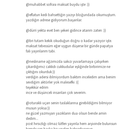
@muhabbet sofrası maksat buydu işte :))
@eflatun kedi bahsettiğin yazıyı bloğundada okumuştum.
yazdığın adrese gidiyorum.başarılar.
@dürri yekta evet ben şekeri gidince atarım zaten :))
@bri tutam kekik okuduğun doğru o kadar yazıyor işte.
maksat tebessüm eğer uygun düşerse bir günde papatya
falı yayınlarım tabi.
@nesliname ağzımızda sakızı yuvarlamaya çalışırken
çıkardığımız cakkdı cukkudular eşliğinde birbirimize ne
çıktığını okurduk:))
verdiğin adersi iblmiyordum baktım inceledim ama benim
sevdiğim aktörler yok malesefki :((
teşekkür edrim
ince ve düşünceli insanları çok severim.
@oturaklı uçarı senin taslaklarına girebildiğimi bilmiyor
musun yoksa:))
ne güzel yazmışsın yazıkların dua olsun bende amin
dedim...
post hırsızlığı olmaz lütfen yayınla hem arşivinde bulunsun
hemde sen başka bir şeyden bahsediyorsun.