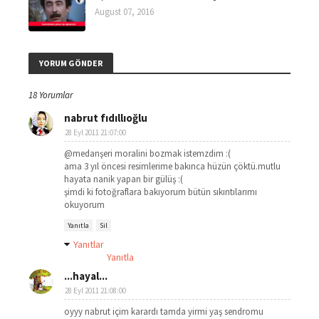
August 07, 2016
YORUM GÖNDER
18 Yorumlar
nabrut fıdıllıoğlu
28 Eyl 2011 21:07:00
@medanşeri moralini bozmak istemzdim :(
ama 3 yıl öncesi resimlerime bakınca hüzün çöktü.mutlu
hayata nanik yapan bir gülüş :(
şimdi ki fotoğraflara bakıyorum bütün sıkıntılarımı
okuyorum
Yanıtla
Sil
Yanıtlar
Yanıtla
...hayal...
28 Eyl 2011 21:08:00
oyyy nabrut içim karardı tamda yirmi yaş sendromu