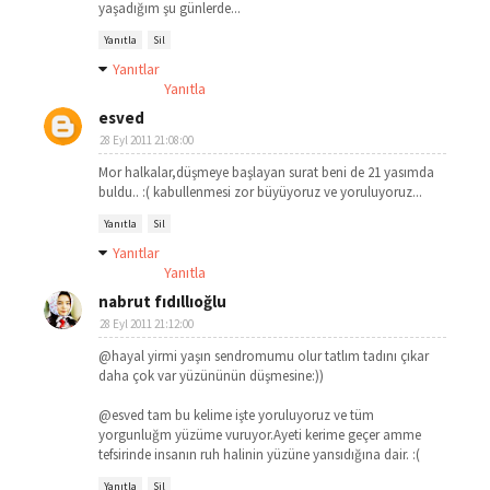
yaşadığım şu günlerde...
Yanıtla
Sil
Yanıtlar
Yanıtla
esved
28 Eyl 2011 21:08:00
Mor halkalar,düşmeye başlayan surat beni de 21 yasımda
buldu.. :( kabullenmesi zor büyüyoruz ve yoruluyoruz...
Yanıtla
Sil
Yanıtlar
Yanıtla
nabrut fıdıllıoğlu
28 Eyl 2011 21:12:00
@hayal yirmi yaşın sendromumu olur tatlım tadını çıkar
daha çok var yüzününün düşmesine:))
@esved tam bu kelime işte yoruluyoruz ve tüm
yorgunluğm yüzüme vuruyor.Ayeti kerime geçer amme
tefsirinde insanın ruh halinin yüzüne yansıdığına dair. :(
Yanıtla
Sil