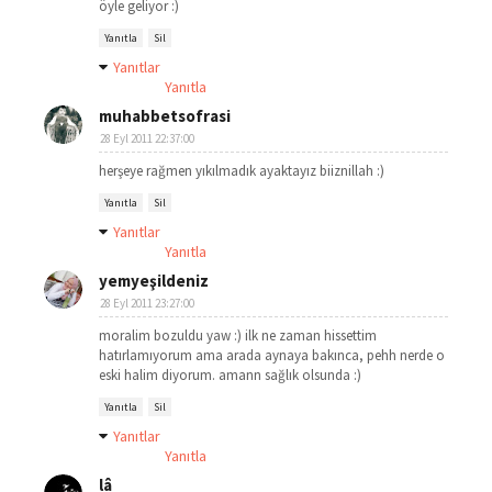
öyle geliyor :)
Yanıtla
Sil
Yanıtlar
Yanıtla
muhabbetsofrasi
28 Eyl 2011 22:37:00
herşeye rağmen yıkılmadık ayaktayız biiznillah :)
Yanıtla
Sil
Yanıtlar
Yanıtla
yemyeşildeniz
28 Eyl 2011 23:27:00
moralim bozuldu yaw :) ilk ne zaman hissettim
hatırlamıyorum ama arada aynaya bakınca, pehh nerde o
eski halim diyorum. amann sağlık olsunda :)
Yanıtla
Sil
Yanıtlar
Yanıtla
lâ