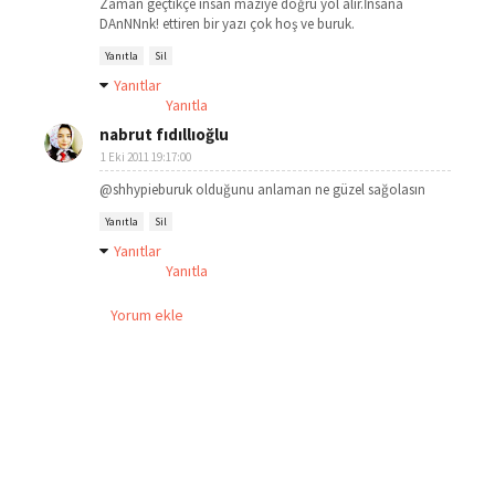
Zaman geçtikçe insan maziye doğru yol alır.İnsana
DAnNNnk! ettiren bir yazı çok hoş ve buruk.
Yanıtla
Sil
Yanıtlar
Yanıtla
nabrut fıdıllıoğlu
1 Eki 2011 19:17:00
@shhypieburuk olduğunu anlaman ne güzel sağolasın
Yanıtla
Sil
Yanıtlar
Yanıtla
Yorum ekle