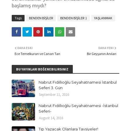
başlamış mıydı?
Tags
BENDEN BİŞİLER
BENDEN BİŞİLER :)
YAŞLANMAK
DAHA ESKI
DAHA YENI
Ece Temelkuran ve Canan Tan
Bir Geyşanın Anıları
BU YAYINLARI BEĞENEBILIRSINIZ
Nabrut Fıdıllıoğlu Seyahatnamesi İstanbul
Seferi 3. Gün
September 11, 2016
Nabrut Fıdıllıoğlu Seyahatnamesi -İstanbul
Seferi-
August 14, 2016
Tıp Yazacak Olanlara Tavsiyeler!