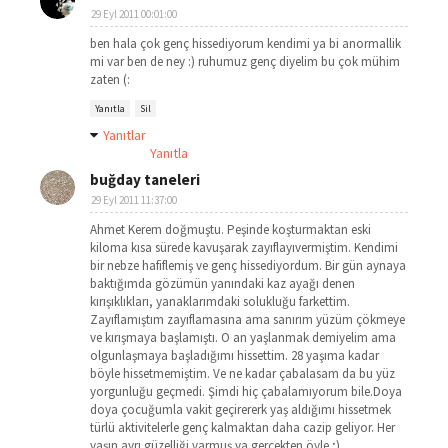
29 Eyl 2011 00:01:00
ben hala çok genç hissediyorum kendimi ya bi anormallik
mi var ben de ney :) ruhumuz genç diyelim bu çok mühim
zaten (:
Yanıtla
Sil
Yanıtlar
Yanıtla
buğday taneleri
29 Eyl 2011 11:37:00
Ahmet Kerem doğmuştu. Peşinde koşturmaktan eski
kiloma kısa sürede kavuşarak zayıflayıvermiştim. Kendimi
bir nebze hafiflemiş ve genç hissediyordum. Bir gün aynaya
baktığımda gözümün yanındaki kaz ayağı denen
kırışıklıkları, yanaklarımdaki solukluğu farkettim.
Zayıflamıştım zayıflamasına ama sanırım yüzüm çökmeye
ve kırışmaya başlamıştı. O an yaşlanmak demiyelim ama
olgunlaşmaya başladığımı hissettim. 28 yaşıma kadar
böyle hissetmemiştim. Ve ne kadar çabalasam da bu yüz
yorgunluğu geçmedi. Şimdi hiç çabalamıyorum bile.Doya
doya çocuğumla vakit geçirererk yaş aldığımı hissetmek
türlü aktivitelerle genç kalmaktan daha cazip geliyor. Her
yaşın ayrı güzelliği varmuş ya gerçekten öyle ;)