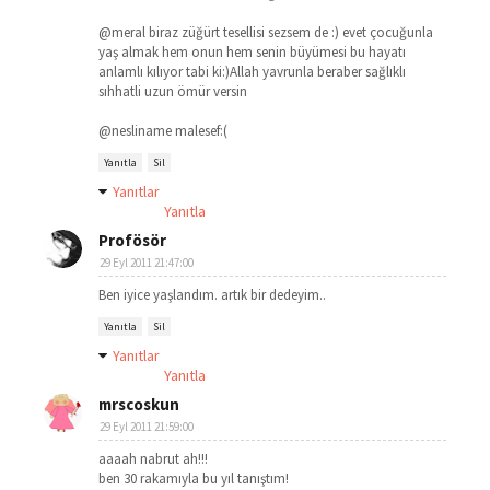
@meral biraz züğürt tesellisi sezsem de :) evet çocuğunla
yaş almak hem onun hem senin büyümesi bu hayatı
anlamlı kılıyor tabi ki:)Allah yavrunla beraber sağlıklı
sıhhatli uzun ömür versin
@nesliname malesef:(
Yanıtla
Sil
Yanıtlar
Yanıtla
Profösör
29 Eyl 2011 21:47:00
Ben iyice yaşlandım. artık bir dedeyim..
Yanıtla
Sil
Yanıtlar
Yanıtla
mrscoskun
29 Eyl 2011 21:59:00
aaaah nabrut ah!!!
ben 30 rakamıyla bu yıl tanıştım!