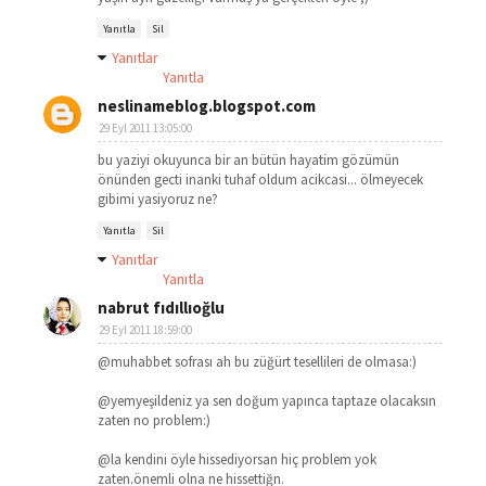
Yanıtla
Sil
Yanıtlar
Yanıtla
neslinameblog.blogspot.com
29 Eyl 2011 13:05:00
bu yaziyi okuyunca bir an bütün hayatim gözümün
önünden gecti inanki tuhaf oldum acikcasi... ölmeyecek
gibimi yasiyoruz ne?
Yanıtla
Sil
Yanıtlar
Yanıtla
nabrut fıdıllıoğlu
29 Eyl 2011 18:59:00
@muhabbet sofrası ah bu züğürt tesellileri de olmasa:)
@yemyeşildeniz ya sen doğum yapınca taptaze olacaksın
zaten no problem:)
@la kendini öyle hissediyorsan hiç problem yok
zaten.önemli olna ne hissettiğn.