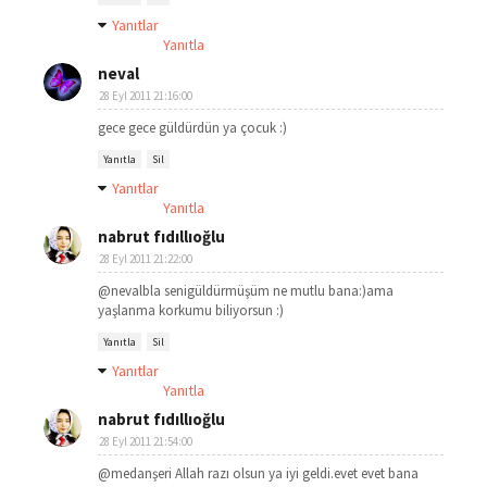
Yanıtlar
Yanıtla
neval
28 Eyl 2011 21:16:00
gece gece güldürdün ya çocuk :)
Yanıtla
Sil
Yanıtlar
Yanıtla
nabrut fıdıllıoğlu
28 Eyl 2011 21:22:00
@nevalbla senigüldürmüşüm ne mutlu bana:)ama
yaşlanma korkumu biliyorsun :)
Yanıtla
Sil
Yanıtlar
Yanıtla
nabrut fıdıllıoğlu
28 Eyl 2011 21:54:00
@medanşeri Allah razı olsun ya iyi geldi.evet evet bana