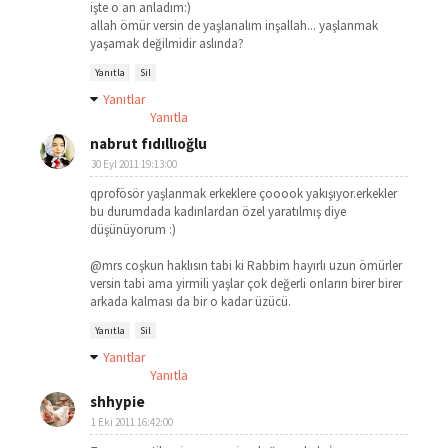
işte o an anladım:)
allah ömür versin de yaşlanalım inşallah... yaşlanmak
yaşamak değilmidir aslında?
Yanıtla
Sil
Yanıtlar
Yanıtla
nabrut fıdıllıoğlu
30 Eyl 2011 19:13:00
qprofösör yaşlanmak erkeklere çooook yakışıyor.erkekler
bu durumdada kadınlardan özel yaratılmış diye
düşünüyorum :)
@mrs coşkun haklısın tabi ki Rabbim hayırlı uzun ömürler
versin tabi ama yirmili yaşlar çok değerli onların birer birer
arkada kalması da bir o kadar üzücü.
Yanıtla
Sil
Yanıtlar
Yanıtla
shhypie
1 Eki 2011 16:42:00